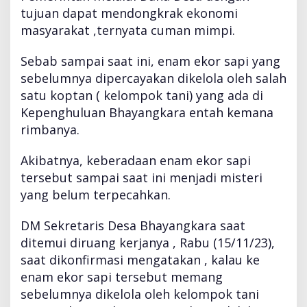
K
tujuan dapat mendongkrak ekonomi
e
masyarakat ,ternyata cuman mimpi.
p
e
Sebab sampai saat ini, enam ekor sapi yang
n
g
sebelumnya dipercayakan dikelola oleh salah
h
satu koptan ( kelompok tani) yang ada di
u
Kepenghuluan Bhayangkara entah kemana
l
rimbanya.
u
a
n
Akibatnya, keberadaan enam ekor sapi
B
tersebut sampai saat ini menjadi misteri
h
yang belum terpecahkan.
a
y
DM Sekretaris Desa Bhayangkara saat
a
n
ditemui diruang kerjanya , Rabu (15/11/23),
g
saat dikonfirmasi mengatakan , kalau ke
k
enam ekor sapi tersebut memang
a
sebelumnya dikelola oleh kelompok tani
r