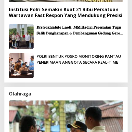
Institusi Polri Semakin Kuat 21 Ribu Persatuan
Wartawan Fast Respon Yang Mendukung Presisi
𝐃𝐫𝐬 𝐒𝐨𝐤𝐡𝐢𝐚𝐭𝐮𝐥𝐨 𝐋𝐚𝐨𝐥𝐢, 𝐌𝐌 𝐇𝐚𝐝𝐢𝐫𝐢 𝐏𝐞𝐫𝐞𝐬𝐦𝐢𝐚𝐧 𝐓𝐮𝐠𝐮
𝐒𝐚𝐥𝐢𝐛 𝐏𝐞𝐧𝐠𝐡𝐚𝐫𝐚𝐩𝐚𝐧 & 𝐏𝐞𝐦𝐛𝐚𝐧𝐠𝐮𝐧𝐚𝐧 𝐆𝐞𝐝𝐮𝐧𝐠 𝐆𝐞𝐫𝐞𝐣𝐚
𝐉𝐞𝐦𝐚𝐚𝐭 𝐒𝐢𝐛𝐨𝐥𝐠𝐚
POLRI BENTUK POSKO MONITORING PANTAU
PENERIMAAN ANGGOTA SECARA REAL-TIME
Olahraga