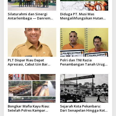
Silaturahmi dan Sinergi
Diduga PT. Musi Mas
Antarlembaga — Danrem
Mengalihfungsikan Hutan
031/Wira Bima Kunjungi
dan HGU PT. Musi Mas
Kejaksaan Negeri Kuansing
diduga melebihi batas izin
yang diizinkan
PLT Dispar Riau Dapat
Polri dan TNI Razia
Apresiasi, Cabut Izin Bar
Penambangan Tanah Urug,
Dinilai Langkah Tegas dan
Dua Pelaku Diamankan!
Pro-Rakyat
Bongkar Mafia Kayu Riau:
Sejarah Kota Pekanbaru:
Setelah Polres Kampar
Dari Senapelan Hingga Kota
Gagal Bertindak, Upaya
Metropolis