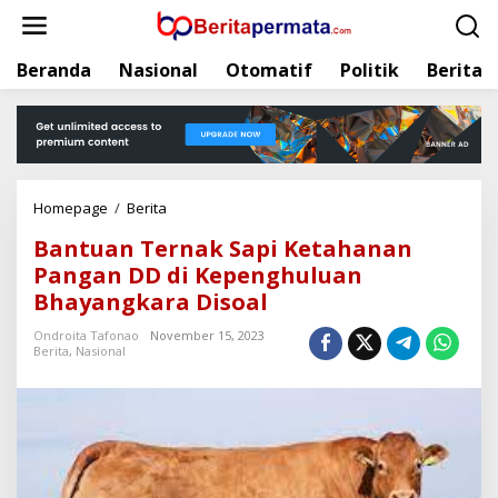
L
e
w
Beranda
Nasional
Otomatif
Politik
Berita
a
t
i
k
e
k
Homepage
/
Berita
B
o
a
n
Bantuan Ternak Sapi Ketahanan
n
t
Pangan DD di Kepenghuluan
t
e
Bhayangkara Disoal
u
n
a
Ondroita Tafonao
November 15, 2023
n
Berita
,
Nasional
T
e
r
n
a
k
S