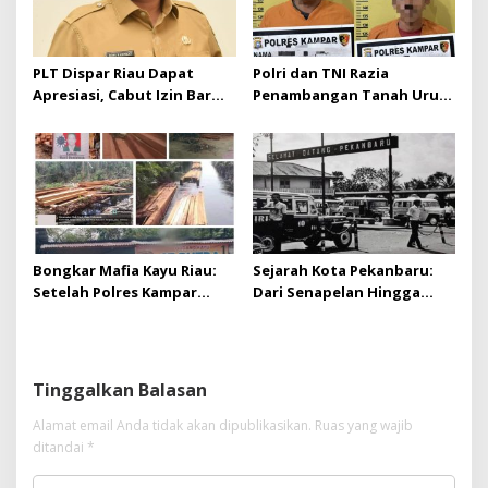
PLT Dispar Riau Dapat
Polri dan TNI Razia
Apresiasi, Cabut Izin Bar
Penambangan Tanah Urug,
Dinilai Langkah Tegas dan
Dua Pelaku Diamankan!
Pro-Rakyat
Bongkar Mafia Kayu Riau:
Sejarah Kota Pekanbaru:
Setelah Polres Kampar
Dari Senapelan Hingga
Gagal Bertindak, Upaya
Kota Metropolis
Suap Puluhan Juta Minta di
Hapus Berita Kian Menguat
Tinggalkan Balasan
Alamat email Anda tidak akan dipublikasikan.
Ruas yang wajib
ditandai
*