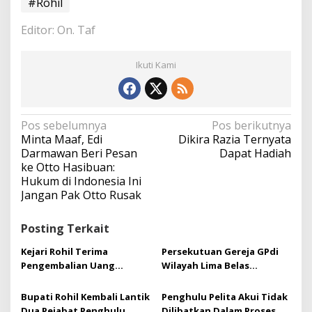
#Rohil
Editor: On. Taf
Ikuti Kami
N
Pos sebelumnya
Pos berikutnya
a
Minta Maaf, Edi
Dikira Razia Ternyata
v
Darmawan Beri Pesan
Dapat Hadiah
i
ke Otto Hasibuan:
g
Hukum di Indonesia Ini
a
Jangan Pak Otto Rusak
s
i
Posting Terkait
p
o
Kejari Rohil Terima
Persekutuan Gereja GPdi
s
Pengembalian Uang
Wilayah Lima Belas
Negara Rp162 Juta dari
mengadakan Natal
Kasus Korupsi ADK
Gabungan
Bupati Rohil Kembali Lantik
Penghulu Pelita Akui Tidak
Dua Pejabat Penghulu
Dilibatkan Dalam Proses