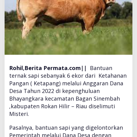
a
p
i
K
e
t
a
h
a
n
a
Rohil,Berita Permata.com||
Bantuan
n
ternak sapi sebanyak 6 ekor dari Ketahanan
P
Pangan ( Ketapang) melalui Anggaran Dana
a
Desa Tahun 2022 di kepenghuluan
n
g
Bhayangkara kecamatan Bagan Sinembah
a
,kabupaten Rokan Hilir – Riau diselimuti
n
Misteri.
D
D
Pasalnya, bantuan sapi yang digelontorkan
d
i
Pemerintah melalui Dana Desa dengan