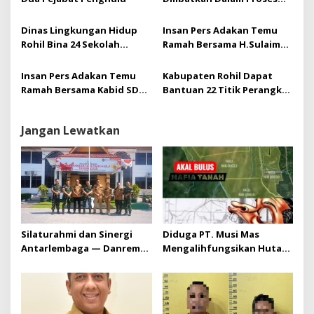
Identifikasi dan Tidak
Pernah Menandatangani
Dinas Lingkungan Hidup
Insan Pers Adakan Temu
CPCL
Rohil Bina 24 Sekolah
Ramah Bersama H.Sulaiman
Adiwiyata Persiapan
Dirumahnya
Penilaian Tahun 2024
Insan Pers Adakan Temu
Kabupaten Rohil Dapat
Ramah Bersama Kabid SD
Bantuan 22 Titik Perangkat
Berserta Kasi Prasarana SD
VSAT Tele Sat Dari
Rohil
Kementrian Kominfo
Jangan Lewatkan
Silaturahmi dan Sinergi
Diduga PT. Musi Mas
Antarlembaga — Danrem
Mengalihfungsikan Hutan
031/Wira Bima Kunjungi
dan HGU PT. Musi Mas
Kejaksaan Negeri Kuansing
diduga melebihi batas izin
yang diizinkan