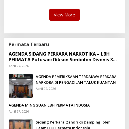
Suap Puluhan Juta Minta di
Hapus Berita Kian Menguat
View More
Permata Terbaru
AGENDA SIDANG PERKARA NARKOTIKA – LBH
PERMATA Putusan: Dikson Simbolon Divonis 3
Tahun Penjara
April 27, 2026
AGENDA PEMERIKSAAN TERDAKWA PERKARA
NARKOBA DI PENGADILAN TALUK KUANTAN
April 27, 2026
AGENDA MINGGUAN LBH PERMATA INDOSIA
April 27, 2026
Sidang Perkara Qandri di Dampingi oleh
Team LBH Permata Indonesia