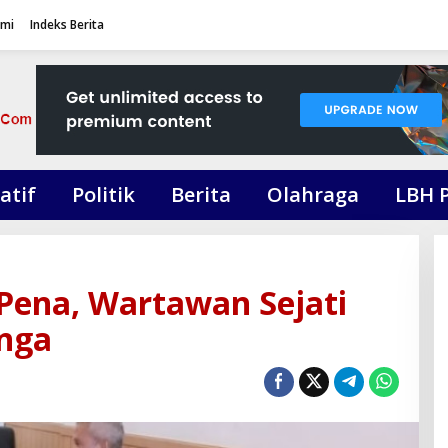
ami
Indeks Berita
atif
Politik
Berita
Olahraga
LBH 
Pena, Wartawan Sejati
inga