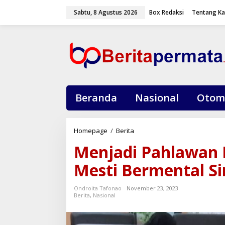
L
Sabtu, 8 Agustus 2026
Box Redaksi
Tentang K
e
w
a
t
i
k
e
k
o
Beranda
Nasional
Otom
n
t
e
Homepage
/
Berita
M
n
e
Menjadi Pahlawan 
n
j
Mesti Bermental S
a
d
Ondroita Tafonao
November 23, 2023
i
Berita
,
Nasional
P
a
h