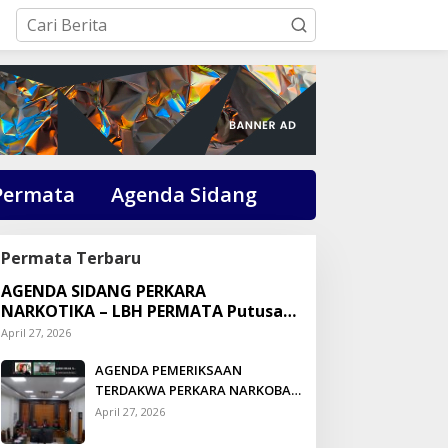
Permata
Agenda Sidang
Permata Terbaru
AGENDA SIDANG PERKARA
NARKOTIKA – LBH PERMATA Putusan:
Dikson Simbolon Divonis 3 Tahun
April 27, 2026
Penjara
AGENDA PEMERIKSAAN
TERDAKWA PERKARA NARKOBA
DI PENGADILAN TALUK
April 27, 2026
KUANTAN