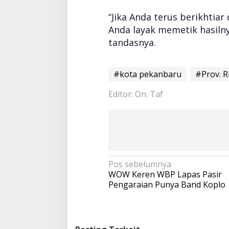
“Jika Anda terus berikhtiar
Anda layak memetik hasilny
tandasnya.
#kota pekanbaru
#Prov. R
Editor: On. Taf
N
Pos sebelumnya
a
WOW Keren WBP Lapas Pasir
v
Pengaraian Punya Band Koplo
i
g
a
s