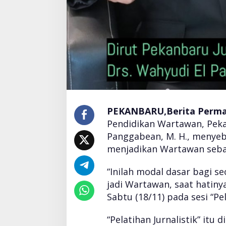
t
i
M
e
s
t
i
B
e
r
m
PEKANBARU,Berita Perma
e
Pendidikan Wartawan, Pekan
n
t
Panggabean, M. H., menyeb
a
menjadikan Wartawan sebaga
l
S
“Inilah modal dasar bagi seo
i
jadi Wartawan, saat hatiny
n
g
Sabtu (18/11) pada sesi “Pel
a
“Pelatihan Jurnalistik” itu di