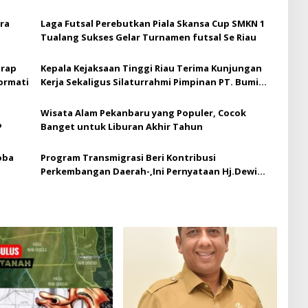
ra
Laga Futsal Perebutkan Piala Skansa Cup SMKN 1
Tualang Sukses Gelar Turnamen futsal Se Riau
arap
Kepala Kejaksaan Tinggi Riau Terima Kunjungan
ormati
Kerja Sekaligus Silaturrahmi Pimpinan PT. Bumi
Siak Pusako (BSP)
Wisata Alam Pekanbaru yang Populer, Cocok
P
Banget untuk Liburan Akhir Tahun
oba
Program Transmigrasi Beri Kontribusi
Perkembangan Daerah-,Ini Pernyataan Hj.Dewi
Juliani ,SH.