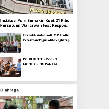
Institusi Polri Semakin Kuat 21 Ribu
Persatuan Wartawan Fast Respon
Yang Mendukung Presisi
𝐃𝐫𝐬 𝐒𝐨𝐤𝐡𝐢𝐚𝐭𝐮𝐥𝐨 𝐋𝐚𝐨𝐥𝐢, 𝐌𝐌 𝐇𝐚𝐝𝐢𝐫𝐢
𝐏𝐞𝐫𝐞𝐬𝐦𝐢𝐚𝐧 𝐓𝐮𝐠𝐮 𝐒𝐚𝐥𝐢𝐛 𝐏𝐞𝐧𝐠𝐡𝐚𝐫𝐚𝐩𝐚𝐧
& 𝐏𝐞𝐦𝐛𝐚𝐧𝐠𝐮𝐧𝐚𝐧 𝐆𝐞𝐝𝐮𝐧𝐠 𝐆𝐞𝐫𝐞𝐣𝐚
𝐉𝐞𝐦𝐚𝐚𝐭 𝐒𝐢𝐛𝐨𝐥𝐠𝐚
POLRI BENTUK POSKO
MONITORING PANTAU
PENERIMAAN ANGGOTA SECARA
REAL-TIME
Olahraga