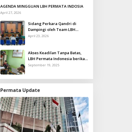
AGENDA MINGGUAN LBH PERMATA INDOSIA
April 27, 2026
Sidang Perkara Qandri di
Dampingi oleh Team LBH
Permata Indonesia
April 23, 2026
Akses Keadilan Tanpa Batas,
LBH Permata Indonesia berikan
Layanan Konsultasi Hukum
September 19, 2025
Gratis untuk Kurang Mampu
Permata Update