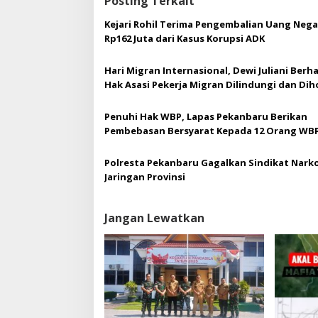
Posting Terkait
i
p
Kejari Rohil Terima Pengembalian Uang Nega
o
Rp162 Juta dari Kasus Korupsi ADK
s
Hari Migran Internasional, Dewi Juliani Berh
Hak Asasi Pekerja Migran Dilindungi dan Dih
Penuhi Hak WBP, Lapas Pekanbaru Berikan
Pembebasan Bersyarat Kepada 12 Orang WB
Polresta Pekanbaru Gagalkan Sindikat Nark
Jaringan Provinsi
Jangan Lewatkan