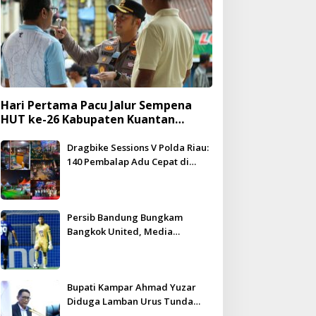
Hari Pertama Pacu Jalur Sempena
HUT ke-26 Kabupaten Kuantan
Singingi Berlangsung Meriah dan
Kondusif
Dragbike Sessions V Polda Riau:
140 Pembalap Adu Cepat di
Hadapan 5.000 Penonton
Persib Bandung Bungkam
Bangkok United, Media
Thailand Beri Pujian Besar
Bupati Kampar Ahmad Yuzar
Diduga Lamban Urus Tunda
Bayar, DPRD Geram – WHN