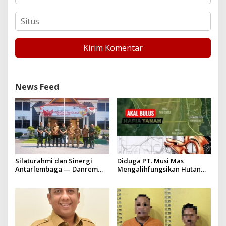
News Feed
Silaturahmi dan Sinergi
Diduga PT. Musi Mas
Antarlembaga — Danrem
Mengalihfungsikan Hutan
031/Wira Bima Kunjungi
dan HGU PT. Musi Mas
Kejaksaan Negeri Kuansing
diduga melebihi batas izin
yang diizinkan