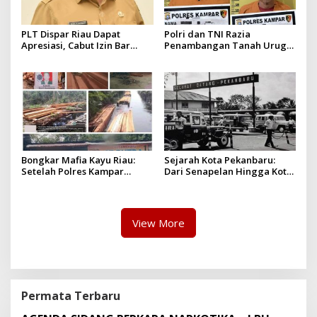
PLT Dispar Riau Dapat
Polri dan TNI Razia
Apresiasi, Cabut Izin Bar
Penambangan Tanah Urug,
Dinilai Langkah Tegas dan
Dua Pelaku Diamankan!
Pro-Rakyat
Bongkar Mafia Kayu Riau:
Sejarah Kota Pekanbaru:
Setelah Polres Kampar
Dari Senapelan Hingga Kota
Gagal Bertindak, Upaya
Metropolis
Suap Puluhan Juta Minta di
Hapus Berita Kian Menguat
View More
Permata Terbaru