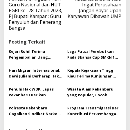
v
Guru Nasional dan HUT
Ingat Perusahaan
i
PGRI ke -78 Tahun 2023,
Jangan Bayar Upah
g
Pj Bupati Kampar : Guru
Karyawan Dibawah UMP
a
Penyuluh dan Penerang
s
Bangsa
i
p
Posting Terkait
o
s
Kejari Rohil Terima
Laga Futsal Perebutkan
Pengembalian Uang
Piala Skansa Cup SMKN 1
Negara Rp162 Juta dari
Tualang Sukses Gelar
Kasus Korupsi ADK
Turnamen futsal Se Riau
Hari Migran Internasional,
Kepala Kejaksaan Tinggi
Dewi Juliani Berharap Hak
Riau Terima Kunjungan
Asasi Pekerja Migran
Kerja Sekaligus
Dilindungi dan Dihormati
Silaturrahmi Pimpinan PT.
Penuhi Hak WBP, Lapas
Wisata Alam Pekanbaru
Bumi Siak Pusako (BSP)
Pekanbaru Berikan
yang Populer, Cocok
Pembebasan Bersyarat
Banget untuk Liburan
Kepada 12 Orang WBP
Akhir Tahun
Polresta Pekanbaru
Program Transmigrasi Beri
Gagalkan Sindikat Narkoba
Kontribusi Perkembangan
Jaringan Provinsi
Daerah-,Ini Pernyataan
Hj.Dewi Juliani ,SH.