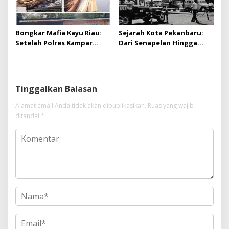
Bongkar Mafia Kayu Riau:
Sejarah Kota Pekanbaru:
Setelah Polres Kampar
Dari Senapelan Hingga
Gagal Bertindak, Upaya
Kota Metropolis
Suap Puluhan Juta Minta di
Hapus Berita Kian Menguat
Tinggalkan Balasan
Alamat email Anda tidak akan dipublikasikan.
Ruas yang wajib
ditandai
*