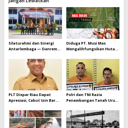
Jangan Lewatkan
Silaturahmi dan Sinergi
Diduga PT. Musi Mas
Antarlembaga — Danrem
Mengalihfungsikan Hutan
031/Wira Bima Kunjungi
dan HGU PT. Musi Mas
Kejaksaan Negeri Kuansing
diduga melebihi batas izin
yang diizinkan
PLT Dispar Riau Dapat
Polri dan TNI Razia
Apresiasi, Cabut Izin Bar
Penambangan Tanah Urug,
Dinilai Langkah Tegas dan
Dua Pelaku Diamankan!
Pro-Rakyat