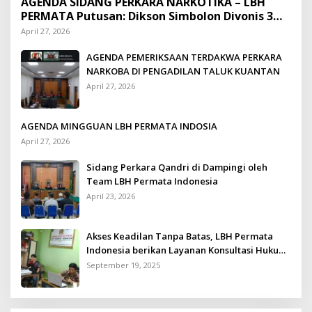
AGENDA SIDANG PERKARA NARKOTIKA – LBH
PERMATA Putusan: Dikson Simbolon Divonis 3
Tahun Penjara
April 27, 2026
AGENDA PEMERIKSAAN TERDAKWA PERKARA
NARKOBA DI PENGADILAN TALUK KUANTAN
April 27, 2026
AGENDA MINGGUAN LBH PERMATA INDOSIA
April 27, 2026
Sidang Perkara Qandri di Dampingi oleh
Team LBH Permata Indonesia
April 23, 2026
Akses Keadilan Tanpa Batas, LBH Permata
Indonesia berikan Layanan Konsultasi Hukum
Gratis untuk Kurang Mampu
September 19, 2025