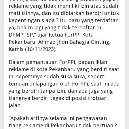
D
reklame yang tidak memiliki izin atau sudah
P
mati izinnya, dan itu dibiarkan berdiri untuk
M
-
kepentingan siapa ? itu baru yang terdaftar
P
ya, belum lagi yang tidak terdaftar di
T
DPMPTSP,” ujar Ketua ForPPi Kota
S
Pekanbaru, Ahmad Jhon Bahagia Ginting,
P
D
Kamis (16/11/2023).
a
n
Dalam pemantauan ForPPi, papan iklan
S
reklame di kota Pekanbaru yang berdiri saat
a
ini sepertinya sudah suka suka, seperti
t
p
temuan di lapangan oleh ForPPi, saat ini ada
o
yang berdiri tanpa izin, dan ada juga yang
l
tiangnya berdiri tegak di posisi trotoar
P
jalan.
P
?
“Apakah artinya selama ini pengawasan
tiang reklame di Pekanbaru tidak bertuan ?