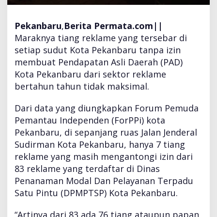
B
e
Pekanbaru
,
Berita Permata.com||
r
i
Maraknya tiang reklame yang tersebar di
z
setiap sudut Kota Pekanbaru tanpa izin
i
membuat Pendapatan Asli Daerah (PAD)
n
Kota Pekanbaru dari sektor reklame
!
!
bertahun tahun tidak maksimal.
F
o
Dari data yang diungkapkan Forum Pemuda
r
Pemantau Independen (ForPPi) kota
P
Pekanbaru, di sepanjang ruas Jalan Jenderal
P
i
Sudirman Kota Pekanbaru, hanya 7 tiang
:
reklame yang masih mengantongi izin dari
K
83 reklame yang terdaftar di Dinas
e
Penanaman Modal Dan Pelayanan Terpadu
m
a
Satu Pintu (DPMPTSP) Kota Pekanbaru.
n
a
“Artinya dari 83 ada 76 tiang ataupun papan