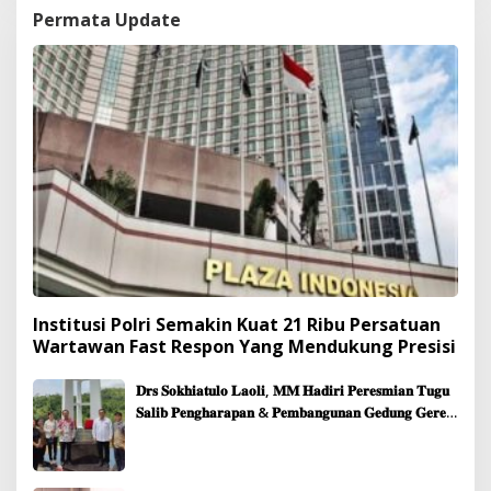
Permata Update
Institusi Polri Semakin Kuat 21 Ribu Persatuan
Wartawan Fast Respon Yang Mendukung Presisi
𝐃𝐫𝐬 𝐒𝐨𝐤𝐡𝐢𝐚𝐭𝐮𝐥𝐨 𝐋𝐚𝐨𝐥𝐢, 𝐌𝐌 𝐇𝐚𝐝𝐢𝐫𝐢 𝐏𝐞𝐫𝐞𝐬𝐦𝐢𝐚𝐧 𝐓𝐮𝐠𝐮
𝐒𝐚𝐥𝐢𝐛 𝐏𝐞𝐧𝐠𝐡𝐚𝐫𝐚𝐩𝐚𝐧 & 𝐏𝐞𝐦𝐛𝐚𝐧𝐠𝐮𝐧𝐚𝐧 𝐆𝐞𝐝𝐮𝐧𝐠 𝐆𝐞𝐫𝐞𝐣𝐚
𝐉𝐞𝐦𝐚𝐚𝐭 𝐒𝐢𝐛𝐨𝐥𝐠𝐚