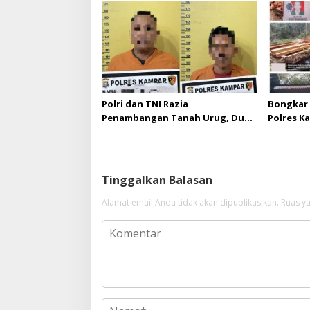
Kejaksaan Negeri Kuansing
melebihi
diizinka
Polri dan TNI Razia
Bongkar 
Penambangan Tanah Urug, Dua
Polres K
Pelaku Diamankan!
Upaya Su
di Hapus
Tinggalkan Balasan
Alamat email Anda tidak akan dipublikasikan.
Ruas ya