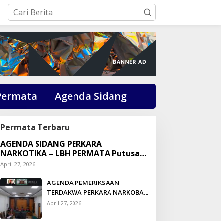
Permata
Agenda Sidang
Permata Terbaru
AGENDA SIDANG PERKARA
NARKOTIKA – LBH PERMATA Putusan:
Dikson Simbolon Divonis 3 Tahun
April 27, 2026
Penjara
AGENDA PEMERIKSAAN
TERDAKWA PERKARA NARKOBA
DI PENGADILAN TALUK
April 27, 2026
KUANTAN