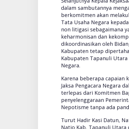
Selanjutnya Kepala Kejaks
dalam sambutannya mengat
berkomitmen akan melaku
Tata Usaha Negara kepada 
non litigasi sebagaimana ya
keharmonisan dan kekompa
dikoordinasikan oleh Bid
Kabupaten tetap dipertah
Kabupaten Tapanuli Utara
Negara.
Karena beberapa capaian k
Jaksa Pengacara Negara da
terlepas dari Komitmen B
penyelenggaraan Pemerinta
Nepotisme tanpa ada panda
Turut Hadir Kasi Datun, N
Natio Kab, Tapanuli Utara 