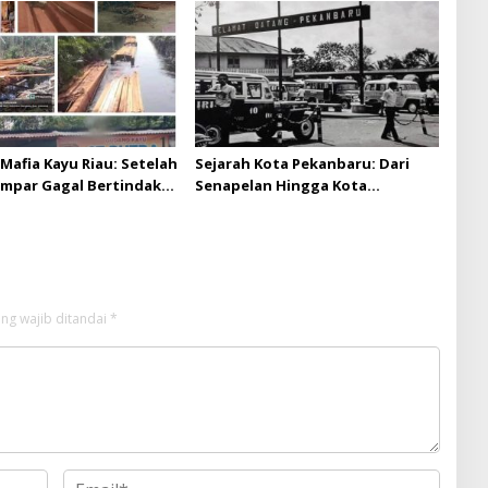
 batas izin yang
n
Mafia Kayu Riau: Setelah
Sejarah Kota Pekanbaru: Dari
ampar Gagal Bertindak,
Senapelan Hingga Kota
ap Puluhan Juta Minta
Metropolis
 Berita Kian Menguat
ng wajib ditandai
*