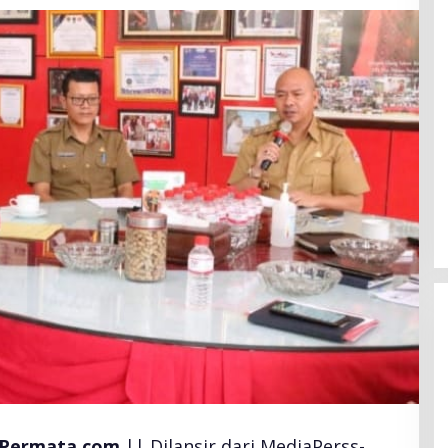
 Permata.com
|| Dilansir dari MediaPerss-