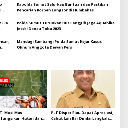
o
Kapolda Sumut Salurkan Bantuan dan Pastikan
i
Pencarian Korban Longsor di Humbahas
h IPK
Polda Sumut Turunkan Bus Canggih Jaga Aquabike
Jetski Danau Toba 2023
ncar,
Mandagi Sambangi Polda Sumut Kejar Kasus
m
Oknum Anggota Dewan Pers
T. Musi Mas
PLT Dispar Riau Dapat Apresiasi,
hfungsikan Hutan dan
Cabut Izin Bar Dinilai Langkah
Musi Mas diduga
Tegas dan Pro-Rakyat