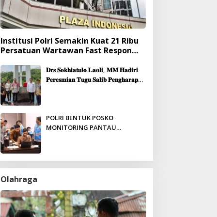
Institusi Polri Semakin Kuat 21 Ribu
Persatuan Wartawan Fast Respon
Yang Mendukung Presisi
𝐃𝐫𝐬 𝐒𝐨𝐤𝐡𝐢𝐚𝐭𝐮𝐥𝐨 𝐋𝐚𝐨𝐥𝐢, 𝐌𝐌 𝐇𝐚𝐝𝐢𝐫𝐢
𝐏𝐞𝐫𝐞𝐬𝐦𝐢𝐚𝐧 𝐓𝐮𝐠𝐮 𝐒𝐚𝐥𝐢𝐛 𝐏𝐞𝐧𝐠𝐡𝐚𝐫𝐚𝐩𝐚𝐧
& 𝐏𝐞𝐦𝐛𝐚𝐧𝐠𝐮𝐧𝐚𝐧 𝐆𝐞𝐝𝐮𝐧𝐠 𝐆𝐞𝐫𝐞𝐣𝐚
𝐉𝐞𝐦𝐚𝐚𝐭 𝐒𝐢𝐛𝐨𝐥𝐠𝐚
POLRI BENTUK POSKO
MONITORING PANTAU
PENERIMAAN ANGGOTA SECARA
REAL-TIME
Olahraga