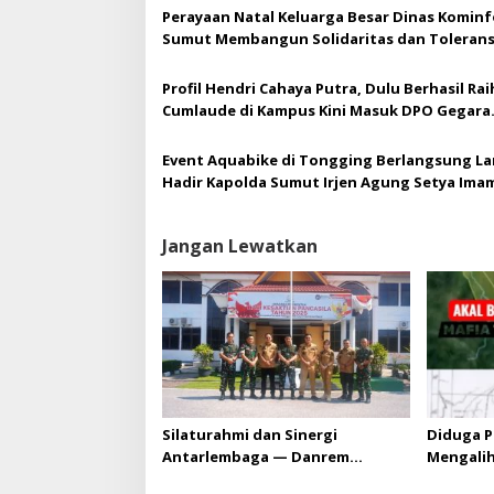
Perayaan Natal Keluarga Besar Dinas Kominf
Sumut Membangun Solidaritas dan Tolerans
Antar Anak Bangsa
Profil Hendri Cahaya Putra, Dulu Berhasil Rai
Cumlaude di Kampus Kini Masuk DPO Gegara
Rudapaksa Puluhan Anak
Event Aquabike di Tongging Berlangsung La
Hadir Kapolda Sumut Irjen Agung Setya Ima
Effendi
Jangan Lewatkan
Silaturahmi dan Sinergi
Diduga P
Antarlembaga — Danrem
Mengali
031/Wira Bima Kunjungi
HGU PT. 