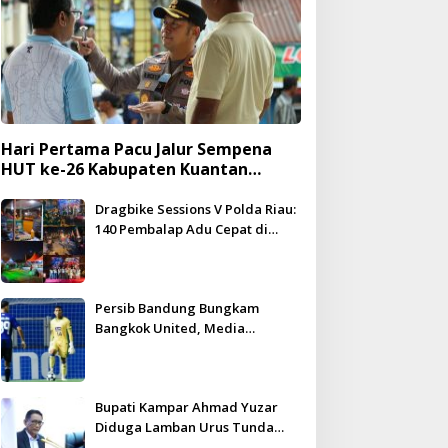
Hari Pertama Pacu Jalur Sempena
HUT ke-26 Kabupaten Kuantan
Singingi Berlangsung Meriah dan
Kondusif
Dragbike Sessions V Polda Riau:
140 Pembalap Adu Cepat di
Hadapan 5.000 Penonton
Persib Bandung Bungkam
Bangkok United, Media
Thailand Beri Pujian Besar
Bupati Kampar Ahmad Yuzar
Diduga Lamban Urus Tunda
Bayar, DPRD Geram – WHN