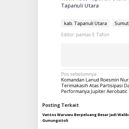
Tapanuli Utara
kab. Tapanuli Utara
Sumut
Editor: pantas E Tafon
N
Pos sebelumnya
a
Komandan Lanud Roesmin Nurja
v
Terimakasih Atas Partisipasi D
i
Performanya Jupiter Aerobati
g
a
Posting Terkait
s
i
Vantos Waruwu Berpeluang Besar Jadi Walik
p
Gunungsitoli
o
s