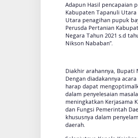
Adapun Hasil pencapaian 
g
e
Kabupaten Tapanuli Utara
r
Utara penagihan pupuk bay
i
Perusda Pertanian Kabupat
T
Negara Tahun 2021 s.d tahu
a
p
Nikson Nababan”.
u
t
Diakhir arahannya, Bupati
Dengan diadakannya acara 
harap dapat mengoptimalka
dalam penyelesaian masala
meningkatkan Kerjasama Ko
dan Fungsi Pemerintah Da
khususnya dalam penyelam
daerah.