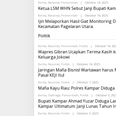
A
Berita
,
Nasional
,
Pemerintah
|
Oktober 14, 2025
T
O
F
A
L
Ketua LSM WHN Sebut Janji Bupati Kam
O
T
E
N
A
H
A
Berita
,
Nasional
,
Pemerintah
|
Oktober 14, 2025
O
F
O
O
L
Ijin Melaporkan Hasil Giat Monitorin
O
N
E
N
D
Kecamatan Pagelaran Utara.
H
A
R
O
O
O
N
Politik
I
D
T
R
A
O
Berita
,
Nasional
,
Pemerintah
,
Politik
|
Oktober 14, 20
T
I
A
Wapres Gibran Ucapkan Terima Kasih ke
T
F
A
Keluarga Jokowi
O
T
N
A
Berita
,
Nasional
,
Politik
|
Oktober 14, 2025
O
A
F
L
O
Jaringan Mafia Bisnis! Wartawan harus 
O
E
N
Pasal KEJI Itu!
H
A
O
O
Berita
,
Nasional
,
Politik
|
Oktober 7, 2025
O
N
L
D
Mafia Kayu Riau: Polres Kampar Diduga
E
R
H
O
Berita
,
Olahraga
,
Pemerintah
,
Politik
|
Oktober 3, 202
O
I
Bupati Kampar Ahmad Yuzar Diduga L
N
T
D
A
Kampar Ultimatum: Janji Lunas Tahun I
R
T
O
A
Berita
,
Nasional
,
Politik
|
Oktober 3, 2025
O
I
F