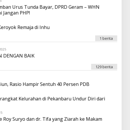
5
O
A
L
amban Urus Tunda Bayar, DPRD Geram – WHN
F
E
ni Jangan PHP!
O
H
N
O
A
N
O
D
Keroyok Remaja di Inhu
R
O
I
1 berita
T
A
2025
T
O
A
L
N DENGAN BAIK
F
E
O
H
N
O
129 berita
A
N
O
D
R
O
iun, Rasio Hampir Sentuh 40 Persen PDB
I
T
A
angkat Kelurahan di Pekanbaru Undur Diri dari
T
A
F
O
25
O
N
L
 Roy Suryo dan dr. Tifa yang Ziarah ke Makam
A
E
O
H
O