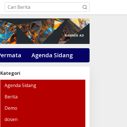
Permata
Agenda Sidang
Kategori
Agenda Sidang
Berita
Demo
dosen