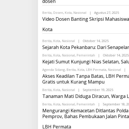
dosen
O
Berita
,
Dosen
,
Kota
,
Nasional
|
Agustus 27, 2025
O
L
Video Dosen Banting Skripsi Mahasiswa 
E
H
Kota
O
N
D
Berita
,
Kota
,
Nasional
|
Oktober 14, 2025
O
R
L
O
Sejarah Kota Pekanbaru: Dari Senapela
E
I
H
T
Berita
,
Kota
,
Nasional
,
Pemerintah
|
Oktober 14, 2025
O
A
Kejati Sumut Kunjungi Nias Selatan, Sa
N
T
D
A
R
F
Agenda Sidang
,
Berita
,
Kota
,
LBH Permata
,
Nasional
|
O
O
Akses Keadilan Tanpa Batas, LBH Perm
I
N
Gratis untuk Kurang Mampu
T
A
A
O
T
Berita
,
Kota
,
Nasional
|
September 19, 2025
O
A
L
Tanaman Mati Diduga Diracun, Warga L
F
E
O
H
Berita
,
Kota
,
Nasional
,
Pemerintah
|
September 18, 2
N
O
A
Mengurangi Kemacetan Ditlantas Pold
N
O
D
Pemprov, Bahas Pembukaan Jalan Pint
R
O
LBH Permata
I