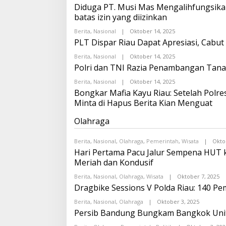
D
L
O
Diduga PT. Musi Mas Mengalihfungsika
R
E
batas izin yang diizinkan
O
H
I
O
Berita
,
Nasional
|
Oktober 14, 2025
T
N
O
A
D
L
PLT Dispar Riau Dapat Apresiasi, Cabut
T
R
E
A
O
H
Berita
,
Nasional
|
Oktober 14, 2025
O
F
I
O
L
Polri dan TNI Razia Penambangan Tana
O
T
N
E
N
A
D
H
A
T
R
Berita
,
Nasional
|
Oktober 14, 2025
O
O
O
A
O
L
Bongkar Mafia Kayu Riau: Setelah Polr
N
F
I
E
D
Minta di Hapus Berita Kian Menguat
O
T
H
R
N
A
O
O
A
T
N
Olahraga
I
O
A
D
T
F
R
A
O
O
Berita
,
Nasional
,
Olahraga
,
Pemerintah
T
,
Wisata
|
Okto
N
I
A
Hari Pertama Pacu Jalur Sempena HUT 
A
T
F
O
A
Meriah dan Kondusif
O
T
N
A
Berita
,
Nasional
,
Olahraga
,
Wisata
|
A
Oktober 7, 2025
O
F
O
L
Dragbike Sessions V Polda Riau: 140 P
O
E
N
H
Berita
,
Nasional
,
Olahraga
|
Oktober 3, 2025
A
O
O
O
L
Persib Bandung Bungkam Bangkok Unite
N
E
D
H
R