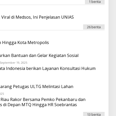
F
I
O
1 berita
O
T
N
N
A
D
A
T
R
O
A
O
Viral di Medsos, Ini Penjelasan UNIAS
F
I
O
T
N
A
26 berita
A
T
O
A
F
O
n Hingga Kota Metropolis
N
A
O
O
L
lurkan Bantuan dan Gelar Kegiatan Sosial
E
H
September 19, 2025
O
O
L
ata Indonesia berikan Layanan Konsultasi Hukum
N
E
D
H
R
O
O
N
I
D
arang Petugas ULTG Melintasi Lahan
T
R
A
O
T
025
O
I
A
L
a Riau Rakor Bersama Pemko Pekanbaru dan
T
F
E
A
as di Depan MTQ Hingga HR Soebrantas
O
H
T
N
O
A
A
N
F
13 berita
O
D