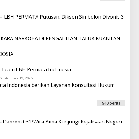
O
R
N
O
A
I
O
LBH PERMATA Putusan: Dikson Simbolon Divonis 3
T
A
T
A
F
KARA NARKOBA DI PENGADILAN TALUK KUANTAN
O
N
A
O
DOSIA
eh Team LBH Permata Indonesia
September 19, 2025
O
L
ata Indonesia berikan Layanan Konsultasi Hukum
E
H
O
N
940 berita
D
R
O
I
 — Danrem 031/Wira Bima Kunjungi Kejaksaan Negeri
T
A
T
A
F