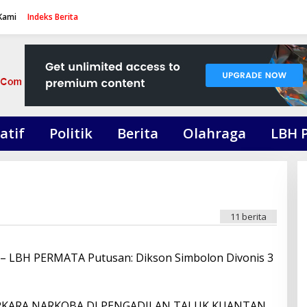
Kami
Indeks Berita
atif
Politik
Berita
Olahraga
LBH 
11 berita
LBH PERMATA Putusan: Dikson Simbolon Divonis 3
KARA NARKOBA DI PENGADILAN TALUK KUANTAN