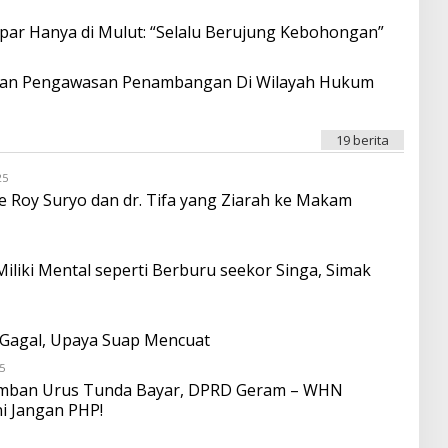
N
D
par Hanya di Mulut: “Selalu Berujung Kebohongan”
R
O
I
g Dan Pengawasan Penambangan Di Wilayah Hukum
T
A
T
A
F
19 berita
O
N
25
A
O
O
L
 Roy Suryo dan dr. Tifa yang Ziarah ke Makam
E
H
O
N
D
Miliki Mental seperti Berburu seekor Singa, Simak
R
O
I
T
A
 Gagal, Upaya Suap Mencuat
T
A
5
O
F
L
amban Urus Tunda Bayar, DPRD Geram – WHN
O
E
N
ni Jangan PHP!
H
A
O
O
N