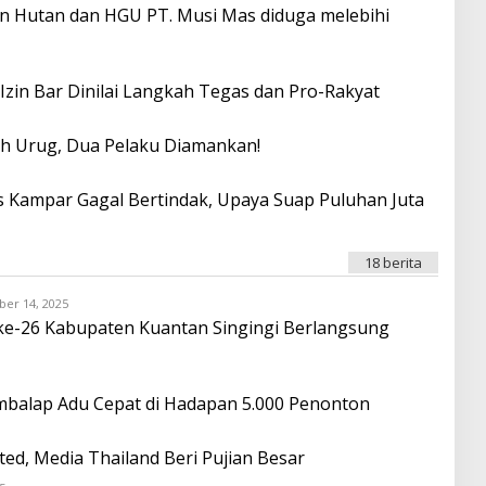
n Hutan dan HGU PT. Musi Mas diduga melebihi
O
N
A
O
 Izin Bar Dinilai Langkah Tegas dan Pro-Rakyat
h Urug, Dua Pelaku Diamankan!
es Kampar Gagal Bertindak, Upaya Suap Puluhan Juta
18 berita
ber 14, 2025
O
L
ke-26 Kabupaten Kuantan Singingi Berlangsung
E
H
O
N
D
embalap Adu Cepat di Hadapan 5.000 Penonton
R
O
I
d, Media Thailand Beri Pujian Besar
T
A
T