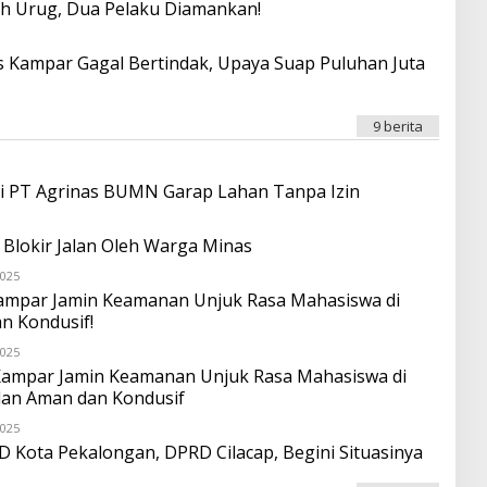
h Urug, Dua Pelaku Diamankan!
es Kampar Gagal Bertindak, Upaya Suap Puluhan Juta
9 berita
i PT Agrinas BUMN Garap Lahan Tanpa Izin
Blokir Jalan Oleh Warga Minas
2025
O
L
s Kampar Jamin Keamanan Unjuk Rasa Mahasiswa di
E
n Kondusif!
H
O
2025
N
O
D
L
es Kampar Jamin Keamanan Unjuk Rasa Mahasiswa di
R
E
lan Aman dan Kondusif
O
H
I
O
2025
T
N
O
A
D
L
Kota Pekalongan, DPRD Cilacap, Begini Situasinya
T
R
E
A
O
H