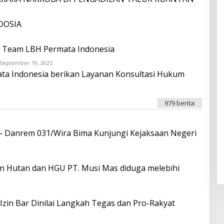
DOSIA
eh Team LBH Permata Indonesia
September 19, 2025
O
L
ata Indonesia berikan Layanan Konsultasi Hukum
E
H
O
N
979 berita
D
R
O
I
 — Danrem 031/Wira Bima Kunjungi Kejaksaan Negeri
T
A
T
A
F
n Hutan dan HGU PT. Musi Mas diduga melebihi
O
N
A
O
 Izin Bar Dinilai Langkah Tegas dan Pro-Rakyat