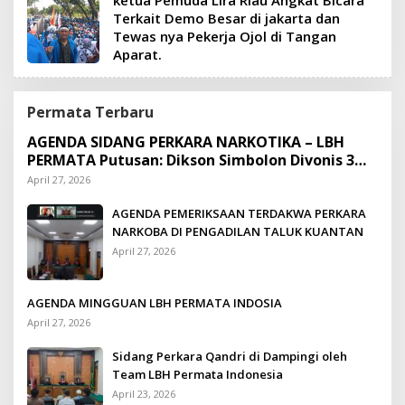
Terkait Demo Besar di jakarta dan
Tewas nya Pekerja Ojol di Tangan
Aparat.
Permata Terbaru
AGENDA SIDANG PERKARA NARKOTIKA – LBH
PERMATA Putusan: Dikson Simbolon Divonis 3
Tahun Penjara
April 27, 2026
AGENDA PEMERIKSAAN TERDAKWA PERKARA
NARKOBA DI PENGADILAN TALUK KUANTAN
April 27, 2026
AGENDA MINGGUAN LBH PERMATA INDOSIA
April 27, 2026
Sidang Perkara Qandri di Dampingi oleh
Team LBH Permata Indonesia
April 23, 2026