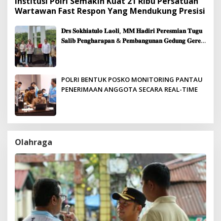
Institusi Polri Semakin Kuat 21 Ribu Persatuan
Wartawan Fast Respon Yang Mendukung Presisi
𝐃𝐫𝐬 𝐒𝐨𝐤𝐡𝐢𝐚𝐭𝐮𝐥𝐨 𝐋𝐚𝐨𝐥𝐢, 𝐌𝐌 𝐇𝐚𝐝𝐢𝐫𝐢 𝐏𝐞𝐫𝐞𝐬𝐦𝐢𝐚𝐧 𝐓𝐮𝐠𝐮
𝐒𝐚𝐥𝐢𝐛 𝐏𝐞𝐧𝐠𝐡𝐚𝐫𝐚𝐩𝐚𝐧 & 𝐏𝐞𝐦𝐛𝐚𝐧𝐠𝐮𝐧𝐚𝐧 𝐆𝐞𝐝𝐮𝐧𝐠 𝐆𝐞𝐫𝐞𝐣𝐚
𝐉𝐞𝐦𝐚𝐚𝐭 𝐒𝐢𝐛𝐨𝐥𝐠𝐚
POLRI BENTUK POSKO MONITORING PANTAU
PENERIMAAN ANGGOTA SECARA REAL-TIME
Olahraga