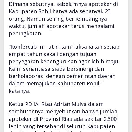
e
Dimana sebutnya, sebelumnya apoteker di
n
Kabupaten Rohil hanya ada sebanyak 23
R
orang. Namun seiring berkembangnya
o
h
waktu, jumlah apoteker terus mengalami
i
peningkatan.
l
T
“Konfercab ini rutin kami laksanakan setiap
a
empat tahun sekali dengan tujuan
h
u
penyegaran kepengurusan agar lebih maju.
n
Kami senantiasa siapa bersinergi dan
2
berkolaborasi dengan pemerintah daerah
0
dalam memajukan Kabupaten Rohil,”
2
3
katanya.
Ketua PD IAI Riau Adrian Mulya dalam
sambutannya menyebutkan bahwa jumlah
apoteker di Provinsi Riau ada sekitar 2.300
lebih yang tersebar di seluruh Kabupaten