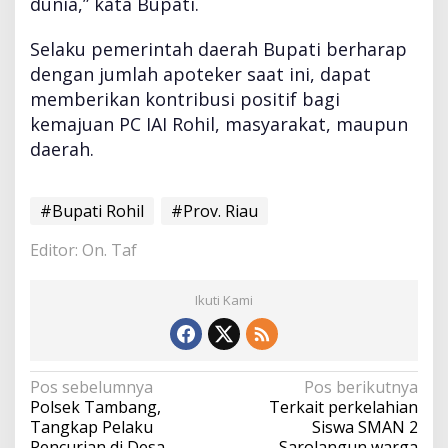
dunia,” kata Bupati.
Selaku pemerintah daerah Bupati berharap
dengan jumlah apoteker saat ini, dapat
memberikan kontribusi positif bagi
kemajuan PC IAI Rohil, masyarakat, maupun
daerah.
#Bupati Rohil
#Prov. Riau
Editor: On. Taf
Ikuti Kami
N
Pos sebelumnya
Pos berikutnya
a
Polsek Tambang,
Terkait perkelahian
v
Tangkap Pelaku
Siswa SMAN 2
i
Pencurian di Desa
Sarolangun warga