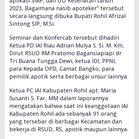
aplikasi SIAP, dan UU Kesehatan tahun
n
2023, Bagaimana nasib apoteker” tersebut
g
secara langsung dibuka Bupati Rohil Afrizal
u
r
Sintong SIP, M.Si.
u
s
Seminar dan Konfercab tersebut dihadiri
C
Ketua PD IAI Riau Adrian Mulya S. Si. M. Km,
a
Dirut RSUD RM Pratomo Bagansiapiapi dr
b
a
Tri Buana Tungga Dewi, ketua IDI, PPNI,
n
para Kepada OPD, Camat Bangko, para
g
pemilik apotik serta berbagai unsur lainnya.
I
A
Ketua PC IAI Kabupaten Rohil apt. Maria
I
K
Susanti S. Far, MM dalam laporannya
a
mengatakan bahwa saat ini keanggotaan IAI
b
Kabupaten Rohil ada sebanyak 91 orang
u
yang tersebar di berbagai Kecamatan dan
p
a
bekerja di RSUD, RS, apotik maupun lainnya.
t