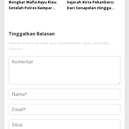
Bongkar Mafia Kayu Riau:
Sejarah Kota Pekanbaru:
Setelah Polres Kampar
Dari Senapelan Hingga
Gagal Bertindak, Upaya
Kota Metropolis
Suap Puluhan Juta Minta di
Hapus Berita Kian Menguat
Tinggalkan Balasan
Alamat email Anda tidak akan dipublikasikan.
Ruas yang wajib
ditandai
*