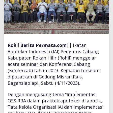
a
S
e
m
i
n
a
r
Rohil
Berita Permata.com||
Ikatan
d
a
Apoteker Indonesia (IAI) Pengurus Cabang
n
Kabupaten Rokan Hilir (Rohil) menggelar
K
acara seminar dan Konferensi Cabang
o
(Konfercab) tahun 2023. Kegiatan tersebut
n
f
dipusatkan di Gedung Misran Rais,
e
Bagansiapiapi, Sabtu (4/11/2023).
r
c
Dengan mengusung tema “Implementasi
a
OSS RBA dalam praktek apoteker di apotik,
b
P
Tata kelola Organisasi IAI dan Implementasi
e