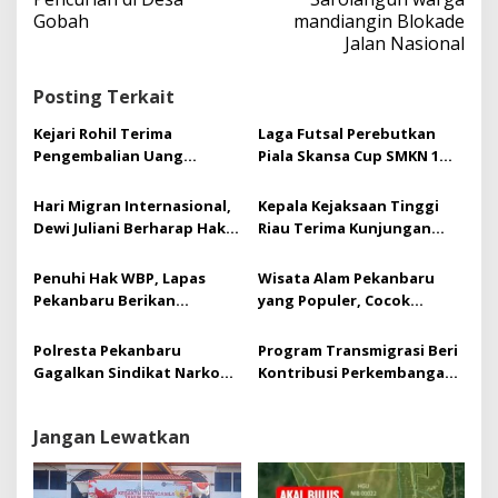
g
Gobah
mandiangin Blokade
a
Jalan Nasional
s
i
Posting Terkait
p
o
Kejari Rohil Terima
Laga Futsal Perebutkan
s
Pengembalian Uang
Piala Skansa Cup SMKN 1
Negara Rp162 Juta dari
Tualang Sukses Gelar
Kasus Korupsi ADK
Turnamen futsal Se Riau
Hari Migran Internasional,
Kepala Kejaksaan Tinggi
Dewi Juliani Berharap Hak
Riau Terima Kunjungan
Asasi Pekerja Migran
Kerja Sekaligus
Dilindungi dan Dihormati
Silaturrahmi Pimpinan PT.
Penuhi Hak WBP, Lapas
Wisata Alam Pekanbaru
Bumi Siak Pusako (BSP)
Pekanbaru Berikan
yang Populer, Cocok
Pembebasan Bersyarat
Banget untuk Liburan
Kepada 12 Orang WBP
Akhir Tahun
Polresta Pekanbaru
Program Transmigrasi Beri
Gagalkan Sindikat Narkoba
Kontribusi Perkembangan
Jaringan Provinsi
Daerah-,Ini Pernyataan
Hj.Dewi Juliani ,SH.
Jangan Lewatkan