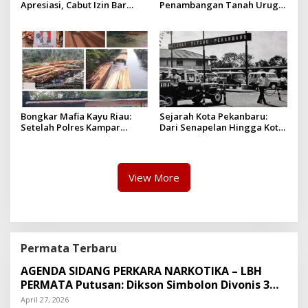
Apresiasi, Cabut Izin Bar
Penambangan Tanah Urug,
Dinilai Langkah Tegas dan
Dua Pelaku Diamankan!
Pro-Rakyat
Bongkar Mafia Kayu Riau:
Sejarah Kota Pekanbaru:
Setelah Polres Kampar
Dari Senapelan Hingga Kota
Gagal Bertindak, Upaya
Metropolis
Suap Puluhan Juta Minta di
Hapus Berita Kian Menguat
View More
Permata Terbaru
AGENDA SIDANG PERKARA NARKOTIKA – LBH
PERMATA Putusan: Dikson Simbolon Divonis 3
Tahun Penjara
April 27, 2026