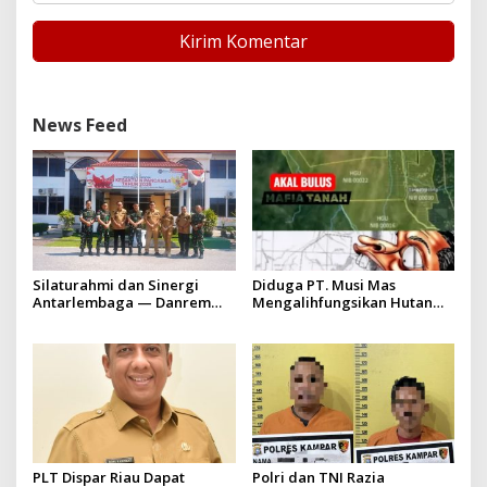
News Feed
Silaturahmi dan Sinergi
Diduga PT. Musi Mas
Antarlembaga — Danrem
Mengalihfungsikan Hutan
031/Wira Bima Kunjungi
dan HGU PT. Musi Mas
Kejaksaan Negeri Kuansing
diduga melebihi batas izin
yang diizinkan
PLT Dispar Riau Dapat
Polri dan TNI Razia