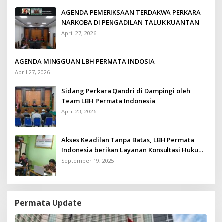
AGENDA PEMERIKSAAN TERDAKWA PERKARA
NARKOBA DI PENGADILAN TALUK KUANTAN
April 27, 2026
AGENDA MINGGUAN LBH PERMATA INDOSIA
April 27, 2026
Sidang Perkara Qandri di Dampingi oleh
Team LBH Permata Indonesia
April 23, 2026
Akses Keadilan Tanpa Batas, LBH Permata
Indonesia berikan Layanan Konsultasi Hukum
Gratis untuk Kurang Mampu
September 19, 2025
Permata Update