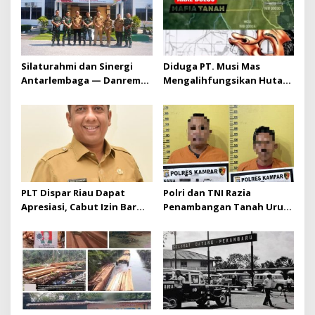
Silaturahmi dan Sinergi
Diduga PT. Musi Mas
Antarlembaga — Danrem
Mengalihfungsikan Hutan
031/Wira Bima Kunjungi
dan HGU PT. Musi Mas
Kejaksaan Negeri Kuansing
diduga melebihi batas izin
yang diizinkan
PLT Dispar Riau Dapat
Polri dan TNI Razia
Apresiasi, Cabut Izin Bar
Penambangan Tanah Urug,
Dinilai Langkah Tegas dan
Dua Pelaku Diamankan!
Pro-Rakyat