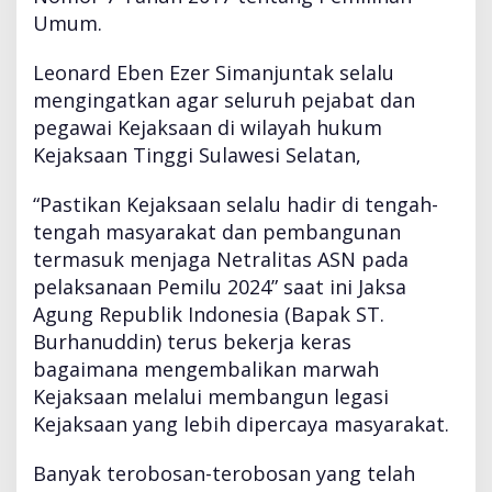
J
Umum.
A
B
Leonard Eben Ezer Simanjuntak selalu
A
mengingatkan agar seluruh pejabat dan
T
pegawai Kejaksaan di wilayah hukum
A
N
Kejaksaan Tinggi Sulawesi Selatan,
E
S
“Pastikan Kejaksaan selalu hadir di tengah-
E
tengah masyarakat dan pembangunan
L
termasuk menjaga Netralitas ASN pada
O
N
pelaksanaan Pemilu 2024” saat ini Jaksa
I
Agung Republik Indonesia (Bapak ST.
I
Burhanuddin) terus bekerja keras
I
bagaimana mengembalikan marwah
,
A
Kejaksaan melalui membangun legasi
S
Kejaksaan yang lebih dipercaya masyarakat.
P
I
Banyak terobosan-terobosan yang telah
D