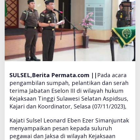
A
S
N
P
A
D
A
P
E
M
I
SULSEL,Berita Permata.com ||
Pada acara
L
U
pengambilan sumpah, pelantikan dan serah
2
terima Jabatan Eselon III di wilayah hukum
0
Kejaksaan Tinggi Sulawesi Selatan Aspidsus,
2
Kajari dan Koordinator, Selasa (07/11/2023),
4
P
E
Kajati Sulsel Leonard Eben Ezer Simanjuntak
S
menyampaikan pesan kepada suluruh
A
pegawai dan Jaksa di wilayah Kejaksaan
N