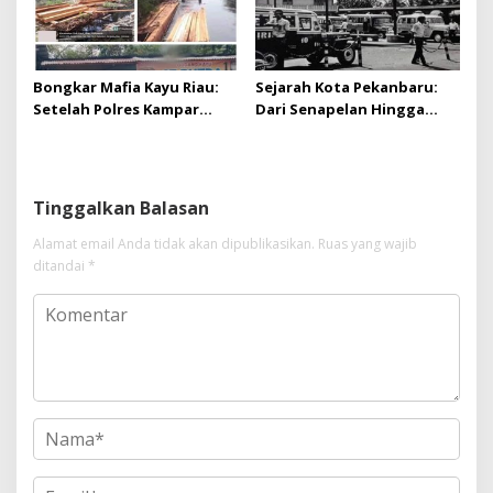
Bongkar Mafia Kayu Riau:
Sejarah Kota Pekanbaru:
Setelah Polres Kampar
Dari Senapelan Hingga
Gagal Bertindak, Upaya
Kota Metropolis
Suap Puluhan Juta Minta di
Hapus Berita Kian Menguat
Tinggalkan Balasan
Alamat email Anda tidak akan dipublikasikan.
Ruas yang wajib
ditandai
*