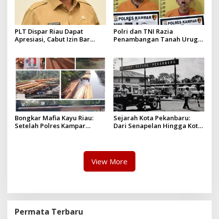
PLT Dispar Riau Dapat
Polri dan TNI Razia
Apresiasi, Cabut Izin Bar
Penambangan Tanah Urug,
Dinilai Langkah Tegas dan
Dua Pelaku Diamankan!
Pro-Rakyat
Bongkar Mafia Kayu Riau:
Sejarah Kota Pekanbaru:
Setelah Polres Kampar
Dari Senapelan Hingga Kota
Gagal Bertindak, Upaya
Metropolis
Suap Puluhan Juta Minta di
Hapus Berita Kian Menguat
View More
Permata Terbaru