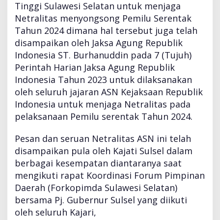
Tinggi Sulawesi Selatan untuk menjaga
K
A
Netralitas menyongsong Pemilu Serentak
J
Tahun 2024 dimana hal tersebut juga telah
A
disampaikan oleh Jaksa Agung Republik
T
Indonesia ST. Burhanuddin pada 7 (Tujuh)
I
S
Perintah Harian Jaksa Agung Republik
U
Indonesia Tahun 2023 untuk dilaksanakan
L
oleh seluruh jajaran ASN Kejaksaan Republik
S
Indonesia untuk menjaga Netralitas pada
E
L
pelaksanaan Pemilu serentak Tahun 2024.
P
A
Pesan dan seruan Netralitas ASN ini telah
D
disampaikan pula oleh Kajati Sulsel dalam
A
berbagai kesempatan diantaranya saat
A
C
mengikuti rapat Koordinasi Forum Pimpinan
A
Daerah (Forkopimda Sulawesi Selatan)
R
bersama Pj. Gubernur Sulsel yang diikuti
A
oleh seluruh Kajari,
P