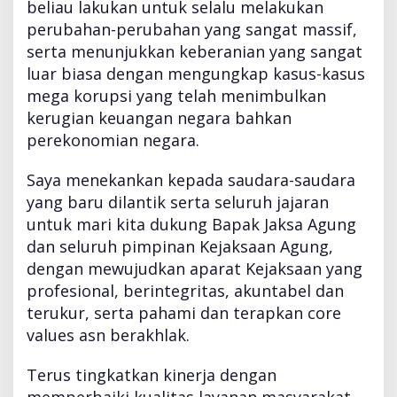
beliau lakukan untuk selalu melakukan
S
U
perubahan-perubahan yang sangat massif,
S
serta menunjukkan keberanian yang sangat
K
luar biasa dengan mengungkap kasus-kasus
A
mega korupsi yang telah menimbulkan
J
A
kerugian keuangan negara bahkan
R
perekonomian negara.
I
D
Saya menekankan kepada saudara-saudara
A
yang baru dilantik serta seluruh jajaran
N
K
untuk mari kita dukung Bapak Jaksa Agung
O
dan seluruh pimpinan Kejaksaan Agung,
O
dengan mewujudkan aparat Kejaksaan yang
R
profesional, berintegritas, akuntabel dan
D
I
terukur, serta pahami dan terapkan core
N
values asn berakhlak.
A
T
Terus tingkatkan kinerja dengan
O
memperbaiki kualitas layanan masyarakat,
R