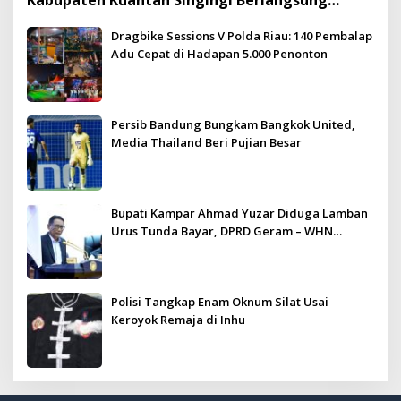
Meriah dan Kondusif
Dragbike Sessions V Polda Riau: 140 Pembalap
Adu Cepat di Hadapan 5.000 Penonton
Persib Bandung Bungkam Bangkok United,
Media Thailand Beri Pujian Besar
Bupati Kampar Ahmad Yuzar Diduga Lamban
Urus Tunda Bayar, DPRD Geram – WHN
Kampar Ultimatum: Janji Lunas Tahun Ini
Jangan PHP!
Polisi Tangkap Enam Oknum Silat Usai
Keroyok Remaja di Inhu