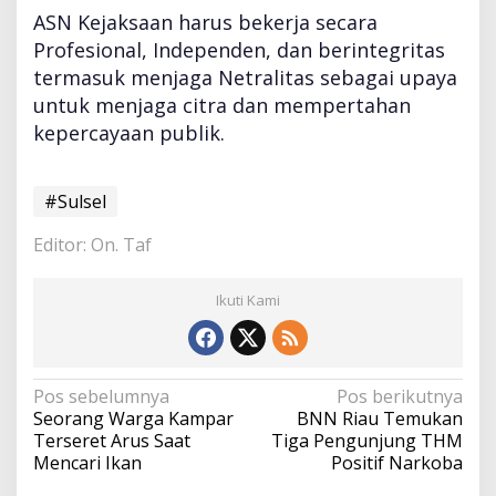
ASN Kejaksaan harus bekerja secara
Profesional, Independen, dan berintegritas
termasuk menjaga Netralitas sebagai upaya
untuk menjaga citra dan mempertahan
kepercayaan publik.
#Sulsel
Editor: On. Taf
Ikuti Kami
N
Pos sebelumnya
Pos berikutnya
a
Seorang Warga Kampar
BNN Riau Temukan
v
Terseret Arus Saat
Tiga Pengunjung THM
i
Mencari Ikan
Positif Narkoba
g