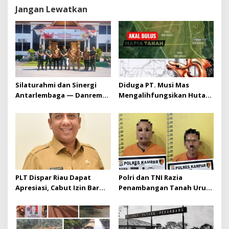
a
Jangan Lewatkan
s
i
p
o
s
Silaturahmi dan Sinergi
Diduga PT. Musi Mas
Antarlembaga — Danrem
Mengalihfungsikan Hutan
031/Wira Bima Kunjungi
dan HGU PT. Musi Mas
Kejaksaan Negeri Kuansing
diduga melebihi batas izin
yang diizinkan
PLT Dispar Riau Dapat
Polri dan TNI Razia
Apresiasi, Cabut Izin Bar
Penambangan Tanah Urug,
Dinilai Langkah Tegas dan
Dua Pelaku Diamankan!
Pro-Rakyat