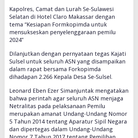
E
L
Kapolres, Camat dan Lurah Se-Sulawesi
A
Selatan di Hotel Claro Makassar dengan
N
tema “Kesiapan Formkopimda untuk
T
mensukseskan penyelenggaraan pemilu
I
K
2024”
A
N
Dilanjutkan dengan pernyataan tegas Kajati
D
Sulsel untuk seluruh ASN yang disampaikan
A
dalam rapat bersama Forkopimda
N
S
dihadapan 2.266 Kepala Desa Se-Sulsel.
E
R
Leonard Eben Ezer Simanjuntak mengatakan
A
bahwa perintah agar seluruh ASN menjaga
H
Netralitas pada pelaksanaan Pemilu
T
E
merupakan amanat Undang-Undang Nomor
R
5 Tahun 2014 tentang Aparatur Sipil Negara
I
dan dipertegas dalam Undang-Undang
M
Nomor 7 Tahun 2017 tentang Pemilihan
A