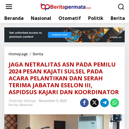
L
e
w
Beranda
Nasional
Otomatif
Politik
Berita
a
t
i
k
e
k
Homepage
/
Berita
J
o
A
n
JAGA NETRALITAS ASN PADA PEMILU
G
t
2024 PESAN KAJATI SULSEL PADA
A
e
ACARA PELANTIKAN DAN SERAH
N
n
E
TERIMA JABATAN ESELON III,
T
ASPIDSUS KAJARI DAN KOORDINATOR
R
A
Ondroita Tafonao
November 9, 2023
Berita
,
Nasional
L
I
T
A
S