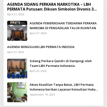
AGENDA SIDANG PERKARA NARKOTIKA – LBH
PERMATA Putusan: Dikson Simbolon Divonis 3
Tahun Penjara
April 27, 2026
AGENDA PEMERIKSAAN TERDAKWA PERKARA
NARKOBA DI PENGADILAN TALUK KUANTAN
April 27, 2026
AGENDA MINGGUAN LBH PERMATA INDOSIA
April 27, 2026
Sidang Perkara Qandri di Dampingi oleh
Team LBH Permata Indonesia
April 23, 2026
Akses Keadilan Tanpa Batas, LBH Permata
Indonesia berikan Layanan Konsultasi Hukum
Gratis untuk Kurang Mampu
September 19, 2025