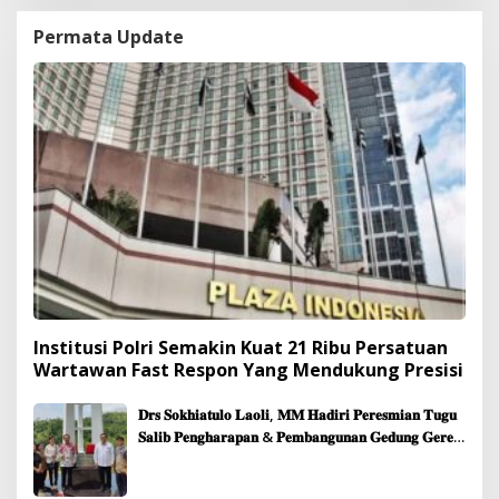
Permata Update
Institusi Polri Semakin Kuat 21 Ribu Persatuan
Wartawan Fast Respon Yang Mendukung Presisi
𝐃𝐫𝐬 𝐒𝐨𝐤𝐡𝐢𝐚𝐭𝐮𝐥𝐨 𝐋𝐚𝐨𝐥𝐢, 𝐌𝐌 𝐇𝐚𝐝𝐢𝐫𝐢 𝐏𝐞𝐫𝐞𝐬𝐦𝐢𝐚𝐧 𝐓𝐮𝐠𝐮
𝐒𝐚𝐥𝐢𝐛 𝐏𝐞𝐧𝐠𝐡𝐚𝐫𝐚𝐩𝐚𝐧 & 𝐏𝐞𝐦𝐛𝐚𝐧𝐠𝐮𝐧𝐚𝐧 𝐆𝐞𝐝𝐮𝐧𝐠 𝐆𝐞𝐫𝐞𝐣𝐚
𝐉𝐞𝐦𝐚𝐚𝐭 𝐒𝐢𝐛𝐨𝐥𝐠𝐚