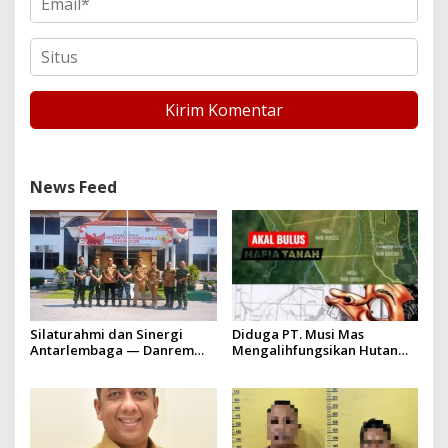
News Feed
Silaturahmi dan Sinergi
Diduga PT. Musi Mas
Antarlembaga — Danrem
Mengalihfungsikan Hutan
031/Wira Bima Kunjungi
dan HGU PT. Musi Mas
Kejaksaan Negeri Kuansing
diduga melebihi batas izin
yang diizinkan