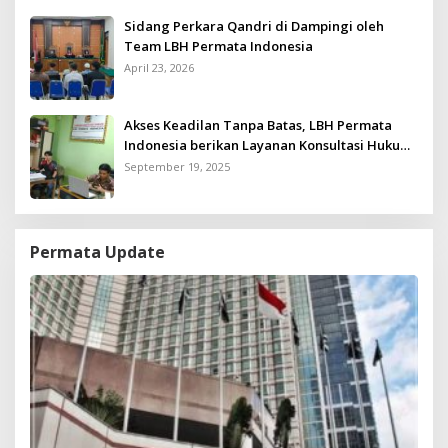
Sidang Perkara Qandri di Dampingi oleh
Team LBH Permata Indonesia
April 23, 2026
Akses Keadilan Tanpa Batas, LBH Permata
Indonesia berikan Layanan Konsultasi Hukum
Gratis untuk Kurang Mampu
September 19, 2025
Permata Update