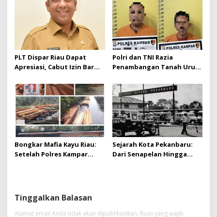
yang diizinkan
PLT Dispar Riau Dapat
Polri dan TNI Razia
Apresiasi, Cabut Izin Bar
Penambangan Tanah Urug,
Dinilai Langkah Tegas dan
Dua Pelaku Diamankan!
Pro-Rakyat
Bongkar Mafia Kayu Riau:
Sejarah Kota Pekanbaru:
Setelah Polres Kampar
Dari Senapelan Hingga
Gagal Bertindak, Upaya
Kota Metropolis
Suap Puluhan Juta Minta di
Hapus Berita Kian Menguat
Tinggalkan Balasan
Alamat email Anda tidak akan dipublikasikan.
Ruas yang wajib