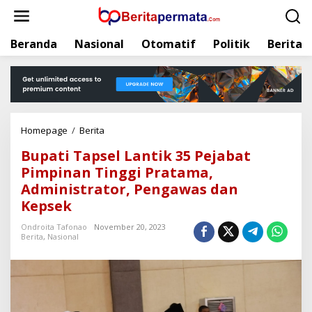
L
e
w
Beranda
Nasional
Otomatif
Politik
Berita
a
t
i
k
e
k
Homepage
/
Berita
B
o
u
n
Bupati Tapsel Lantik 35 Pejabat
p
t
Pimpinan Tinggi Pratama,
a
e
Administrator, Pengawas dan
t
n
i
Kepsek
T
Ondroita Tafonao
November 20, 2023
a
Berita
,
Nasional
p
s
e
l
L
a