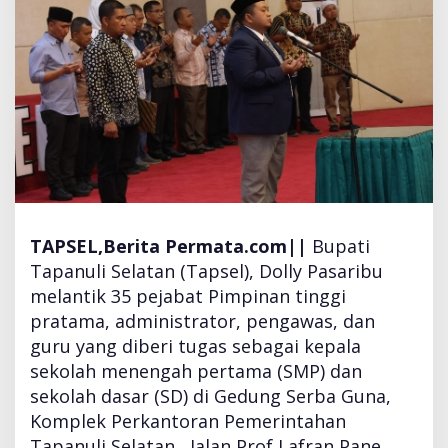
n
t
i
k
3
5
P
e
j
a
b
a
TAPSEL
,Berita Permata.com||
Bupati
t
Tapanuli Selatan (Tapsel), Dolly Pasaribu
P
melantik 35 pejabat Pimpinan tinggi
i
pratama, administrator, pengawas, dan
m
p
guru yang diberi tugas sebagai kepala
i
sekolah menengah pertama (SMP) dan
n
sekolah dasar (SD) di Gedung Serba Guna,
a
Komplek Perkantoran Pemerintahan
n
T
Tapanuli Selatan, Jalan Prof Lafran Pane,