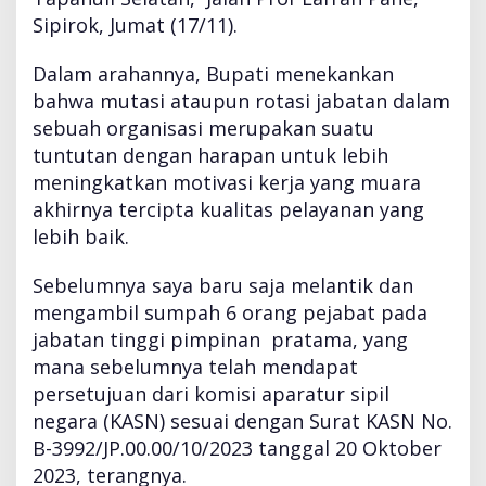
i
Sipirok, Jumat (17/11).
n
g
Dalam arahannya, Bupati menekankan
g
bahwa mutasi ataupun rotasi jabatan dalam
i
P
sebuah organisasi merupakan suatu
r
tuntutan dengan harapan untuk lebih
a
meningkatkan motivasi kerja yang muara
t
akhirnya tercipta kualitas pelayanan yang
a
m
lebih baik.
a
,
Sebelumnya saya baru saja melantik dan
A
mengambil sumpah 6 orang pejabat pada
d
jabatan tinggi pimpinan pratama, yang
m
i
mana sebelumnya telah mendapat
n
persetujuan dari komisi aparatur sipil
i
negara (KASN) sesuai dengan Surat KASN No.
s
B-3992/JP.00.00/10/2023 tanggal 20 Oktober
t
r
2023, terangnya.