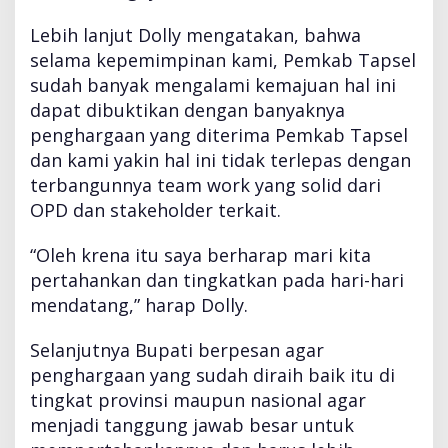
a
t
Lebih lanjut Dolly mengatakan, bahwa
o
selama kepemimpinan kami, Pemkab Tapsel
r
sudah banyak mengalami kemajuan hal ini
,
P
dapat dibuktikan dengan banyaknya
e
penghargaan yang diterima Pemkab Tapsel
n
dan kami yakin hal ini tidak terlepas dengan
g
terbangunnya team work yang solid dari
a
w
OPD dan stakeholder terkait.
a
s
“Oleh krena itu saya berharap mari kita
d
pertahankan dan tingkatkan pada hari-hari
a
mendatang,” harap Dolly.
n
K
e
Selanjutnya Bupati berpesan agar
p
penghargaan yang sudah diraih baik itu di
s
tingkat provinsi maupun nasional agar
e
menjadi tanggung jawab besar untuk
k