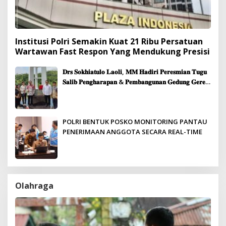
Institusi Polri Semakin Kuat 21 Ribu Persatuan
Wartawan Fast Respon Yang Mendukung Presisi
𝐃𝐫𝐬 𝐒𝐨𝐤𝐡𝐢𝐚𝐭𝐮𝐥𝐨 𝐋𝐚𝐨𝐥𝐢, 𝐌𝐌 𝐇𝐚𝐝𝐢𝐫𝐢 𝐏𝐞𝐫𝐞𝐬𝐦𝐢𝐚𝐧 𝐓𝐮𝐠𝐮
𝐒𝐚𝐥𝐢𝐛 𝐏𝐞𝐧𝐠𝐡𝐚𝐫𝐚𝐩𝐚𝐧 & 𝐏𝐞𝐦𝐛𝐚𝐧𝐠𝐮𝐧𝐚𝐧 𝐆𝐞𝐝𝐮𝐧𝐠 𝐆𝐞𝐫𝐞𝐣𝐚
𝐉𝐞𝐦𝐚𝐚𝐭 𝐒𝐢𝐛𝐨𝐥𝐠𝐚
POLRI BENTUK POSKO MONITORING PANTAU
PENERIMAAN ANGGOTA SECARA REAL-TIME
Olahraga