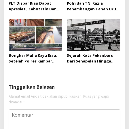
PLT Dispar Riau Dapat
Polri dan TNI Razia
Apresiasi, Cabut Izin Bar
Penambangan Tanah Urug,
Dinilai Langkah Tegas dan
Dua Pelaku Diamankan!
Pro-Rakyat
Bongkar Mafia Kayu Riau:
Sejarah Kota Pekanbaru:
Setelah Polres Kampar
Dari Senapelan Hingga
Gagal Bertindak, Upaya
Kota Metropolis
Suap Puluhan Juta Minta di
Hapus Berita Kian Menguat
Tinggalkan Balasan
Alamat email Anda tidak akan dipublikasikan.
Ruas yang wajib
ditandai
*