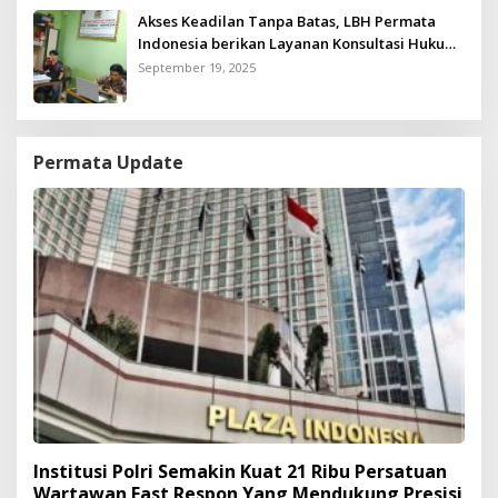
Akses Keadilan Tanpa Batas, LBH Permata
Indonesia berikan Layanan Konsultasi Hukum
Gratis untuk Kurang Mampu
September 19, 2025
Permata Update
Institusi Polri Semakin Kuat 21 Ribu Persatuan
Wartawan Fast Respon Yang Mendukung Presisi