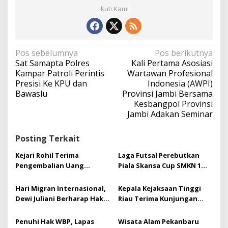
Ikuti Kami
N
Pos sebelumnya
Pos berikutnya
a
Sat Samapta Polres
Kali Pertama Asosiasi
v
Kampar Patroli Perintis
Wartawan Profesional
i
Presisi Ke KPU dan
Indonesia (AWPI)
g
Bawaslu
Provinsi Jambi Bersama
a
Kesbangpol Provinsi
s
Jambi Adakan Seminar
i
p
Posting Terkait
o
s
Kejari Rohil Terima
Laga Futsal Perebutkan
Pengembalian Uang
Piala Skansa Cup SMKN 1
Negara Rp162 Juta dari
Tualang Sukses Gelar
Kasus Korupsi ADK
Turnamen futsal Se Riau
Hari Migran Internasional,
Kepala Kejaksaan Tinggi
Dewi Juliani Berharap Hak
Riau Terima Kunjungan
Asasi Pekerja Migran
Kerja Sekaligus
Dilindungi dan Dihormati
Silaturrahmi Pimpinan PT.
Penuhi Hak WBP, Lapas
Wisata Alam Pekanbaru