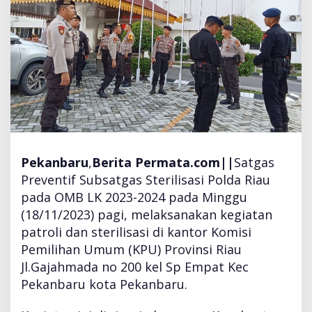
e
s
K
a
m
p
a
r
P
a
t
Pekanbaru
,
Berita Permata.com||
Satgas
r
Preventif Subsatgas Sterilisasi Polda Riau
o
l
pada OMB LK 2023-2024 pada Minggu
i
(18/11/2023) pagi, melaksanakan kegiatan
P
patroli dan sterilisasi di kantor Komisi
e
Pemilihan Umum (KPU) Provinsi Riau
r
i
Jl.Gajahmada no 200 kel Sp Empat Kec
n
Pekanbaru kota Pekanbaru.
t
i