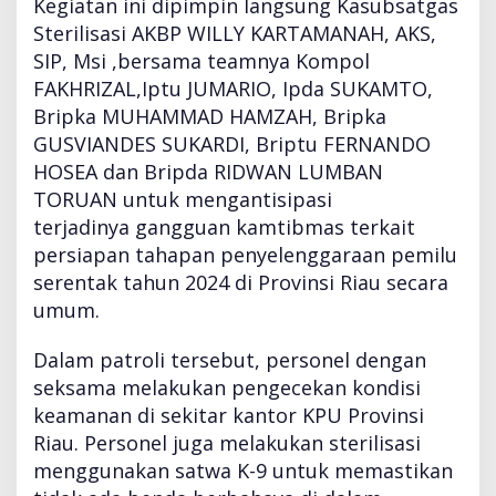
Kegiatan ini dipimpin langsung Kasubsatgas
s
Sterilisasi AKBP WILLY KARTAMANAH, AKS,
P
r
SIP, Msi ,bersama teamnya Kompol
e
FAKHRIZAL,Iptu JUMARIO, Ipda SUKAMTO,
s
Bripka MUHAMMAD HAMZAH, Bripka
i
GUSVIANDES SUKARDI, Briptu FERNANDO
s
i
HOSEA dan Bripda RIDWAN LUMBAN
K
TORUAN untuk mengantisipasi
e
terjadinya gangguan kamtibmas terkait
K
persiapan tahapan penyelenggaraan pemilu
P
U
serentak tahun 2024 di Provinsi Riau secara
d
umum.
a
n
Dalam patroli tersebut, personel dengan
B
seksama melakukan pengecekan kondisi
a
w
keamanan di sekitar kantor KPU Provinsi
a
Riau. Personel juga melakukan sterilisasi
s
menggunakan satwa K-9 untuk memastikan
l