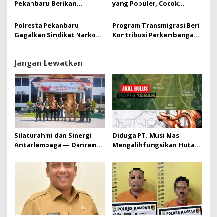
Bumi Siak Pusako (BSP)
Pekanbaru Berikan
yang Populer, Cocok
Pembebasan Bersyarat
Banget untuk Liburan
Kepada 12 Orang WBP
Akhir Tahun
Polresta Pekanbaru
Program Transmigrasi Beri
Gagalkan Sindikat Narkoba
Kontribusi Perkembangan
Jaringan Provinsi
Daerah-,Ini Pernyataan
Hj.Dewi Juliani ,SH.
Jangan Lewatkan
Silaturahmi dan Sinergi
Diduga PT. Musi Mas
Antarlembaga — Danrem
Mengalihfungsikan Hutan
031/Wira Bima Kunjungi
dan HGU PT. Musi Mas
Kejaksaan Negeri Kuansing
diduga melebihi batas izin
yang diizinkan