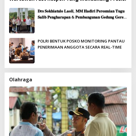
𝐃𝐫𝐬 𝐒𝐨𝐤𝐡𝐢𝐚𝐭𝐮𝐥𝐨 𝐋𝐚𝐨𝐥𝐢, 𝐌𝐌 𝐇𝐚𝐝𝐢𝐫𝐢 𝐏𝐞𝐫𝐞𝐬𝐦𝐢𝐚𝐧 𝐓𝐮𝐠𝐮
𝐒𝐚𝐥𝐢𝐛 𝐏𝐞𝐧𝐠𝐡𝐚𝐫𝐚𝐩𝐚𝐧 & 𝐏𝐞𝐦𝐛𝐚𝐧𝐠𝐮𝐧𝐚𝐧 𝐆𝐞𝐝𝐮𝐧𝐠 𝐆𝐞𝐫𝐞𝐣𝐚
𝐉𝐞𝐦𝐚𝐚𝐭 𝐒𝐢𝐛𝐨𝐥𝐠𝐚
POLRI BENTUK POSKO MONITORING PANTAU
PENERIMAAN ANGGOTA SECARA REAL-TIME
Olahraga