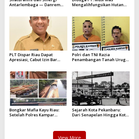
Antarlembaga — Danrem
Mengalihfungsikan Hutan
031/Wira Bima Kunjungi
dan HGU PT. Musi Mas
Kejaksaan Negeri Kuansing
diduga melebihi batas izin
yang diizinkan
PLT Dispar Riau Dapat
Polri dan TNI Razia
Apresiasi, Cabut Izin Bar
Penambangan Tanah Urug,
Dinilai Langkah Tegas dan
Dua Pelaku Diamankan!
Pro-Rakyat
Bongkar Mafia Kayu Riau:
Sejarah Kota Pekanbaru:
Setelah Polres Kampar
Dari Senapelan Hingga Kota
Gagal Bertindak, Upaya
Metropolis
Suap Puluhan Juta Minta di
Hapus Berita Kian Menguat
View More