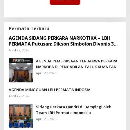
Permata Terbaru
AGENDA SIDANG PERKARA NARKOTIKA – LBH
PERMATA Putusan: Dikson Simbolon Divonis 3
Tahun Penjara
April 27, 2026
AGENDA PEMERIKSAAN TERDAKWA PERKARA
NARKOBA DI PENGADILAN TALUK KUANTAN
April 27, 2026
AGENDA MINGGUAN LBH PERMATA INDOSIA
April 27, 2026
Sidang Perkara Qandri di Dampingi oleh
Team LBH Permata Indonesia
April 23, 2026