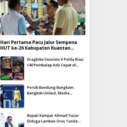
Hari Pertama Pacu Jalur Sempena
HUT ke-26 Kabupaten Kuantan
Singingi Berlangsung Meriah dan
Kondusif
Dragbike Sessions V Polda Riau:
140 Pembalap Adu Cepat di
Hadapan 5.000 Penonton
Persib Bandung Bungkam
Bangkok United, Media
Thailand Beri Pujian Besar
Bupati Kampar Ahmad Yuzar
Diduga Lamban Urus Tunda
Bayar, DPRD Geram – WHN