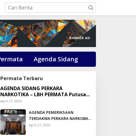
Permata
Agenda Sidang
Permata Terbaru
AGENDA SIDANG PERKARA
NARKOTIKA – LBH PERMATA Putusan:
Dikson Simbolon Divonis 3 Tahun
April 27, 2026
Penjara
AGENDA PEMERIKSAAN
TERDAKWA PERKARA NARKOBA
DI PENGADILAN TALUK
April 27, 2026
KUANTAN