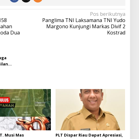
Pos berikutnya
158
Panglima TNI Laksamana TNI Yudo
lahan
Margono Kunjungi Markas Divif 2
Roda Dua
Kostrad
uga
ilansir
T. Musi Mas
PLT Dispar Riau Dapat Apresiasi,