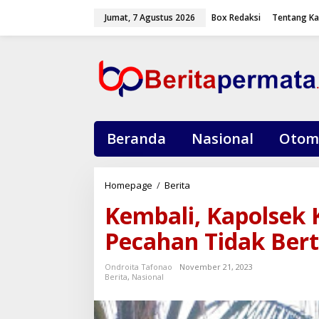
L
Jumat, 7 Agustus 2026
Box Redaksi
Tentang K
e
w
a
t
i
k
e
k
o
Beranda
Nasional
Otom
n
t
e
Homepage
/
Berita
K
n
e
Kembali, Kapolsek
m
b
Pecahan Tidak Ber
a
l
Ondroita Tafonao
November 21, 2023
i
Berita
,
Nasional
,
K
a