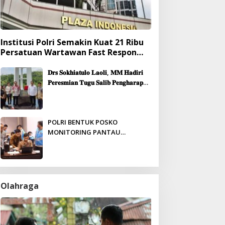
Institusi Polri Semakin Kuat 21 Ribu
Persatuan Wartawan Fast Respon
Yang Mendukung Presisi
𝐃𝐫𝐬 𝐒𝐨𝐤𝐡𝐢𝐚𝐭𝐮𝐥𝐨 𝐋𝐚𝐨𝐥𝐢, 𝐌𝐌 𝐇𝐚𝐝𝐢𝐫𝐢
𝐏𝐞𝐫𝐞𝐬𝐦𝐢𝐚𝐧 𝐓𝐮𝐠𝐮 𝐒𝐚𝐥𝐢𝐛 𝐏𝐞𝐧𝐠𝐡𝐚𝐫𝐚𝐩𝐚𝐧
& 𝐏𝐞𝐦𝐛𝐚𝐧𝐠𝐮𝐧𝐚𝐧 𝐆𝐞𝐝𝐮𝐧𝐠 𝐆𝐞𝐫𝐞𝐣𝐚
𝐉𝐞𝐦𝐚𝐚𝐭 𝐒𝐢𝐛𝐨𝐥𝐠𝐚
POLRI BENTUK POSKO
MONITORING PANTAU
PENERIMAAN ANGGOTA SECARA
REAL-TIME
Olahraga