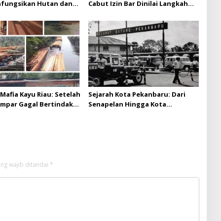
hfungsikan Hutan dan
Cabut Izin Bar Dinilai Langkah
Musi Mas diduga
Tegas dan Pro-Rakyat
 batas izin yang
n
Mafia Kayu Riau: Setelah
Sejarah Kota Pekanbaru: Dari
ampar Gagal Bertindak,
Senapelan Hingga Kota
ap Puluhan Juta Minta
Metropolis
 Berita Kian Menguat
ng wajib ditandai
*