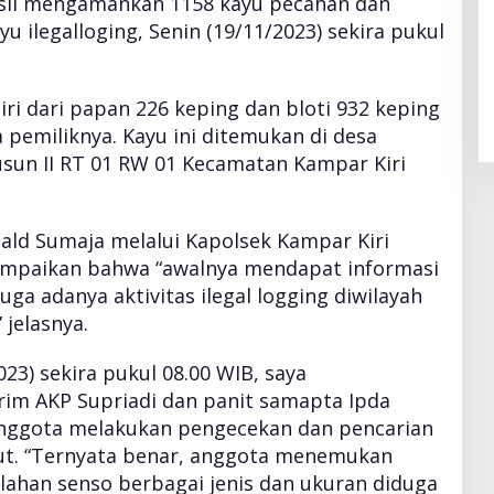
asil mengamankan 1158 kayu pecahan dan
yu ilegalloging, Senin (19/11/2023) sekira pukul
i dari papan 226 keping dan bloti 932 keping
 pemiliknya. Kayu ini ditemukan di desa
usun II RT 01 RW 01 Kecamatan Kampar Kiri
ld Sumaja melalui Kapolsek Kampar Kiri
mpaikan bahwa “awalnya mendapat informasi
uga adanya aktivitas ilegal logging diwilayah
 jelasnya.
023) sekira pukul 08.00 WIB, saya
im AKP Supriadi dan panit samapta Ipda
nggota melakukan pengecekan dan pencarian
ut. “Ternyata benar, anggota menemukan
ahan senso berbagai jenis dan ukuran diduga