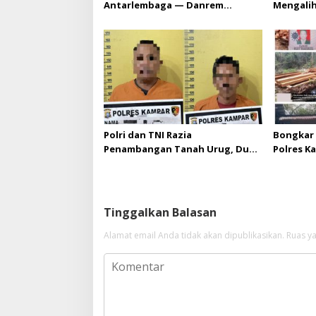
Antarlembaga — Danrem
Mengali
031/Wira Bima Kunjungi
HGU PT. 
Kejaksaan Negeri Kuansing
melebihi
diizinka
Polri dan TNI Razia
Bongkar 
Penambangan Tanah Urug, Dua
Polres K
Pelaku Diamankan!
Upaya Su
di Hapus
Tinggalkan Balasan
Alamat email Anda tidak akan dipublikasikan.
Ruas ya