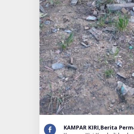
n
KAMPAR KIRI,Berita Perm