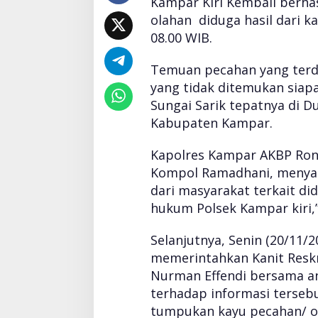
Kampar Kiri Kembali berh
olahan diduga hasil dari ka
08.00 WIB.
Temuan pecahan yang terdir
yang tidak ditemukan siapa
Sungai Sarik tepatnya di D
Kabupaten Kampar.
Kapolres Kampar AKBP Rona
Kompol Ramadhani, menya
dari masyarakat terkait did
hukum Polsek Kampar kiri,”
Selanjutnya, Senin (20/11/2
memerintahkan Kanit Reskr
Nurman Effendi bersama a
terhadap informasi terseb
tumpukan kayu pecahan/ ol