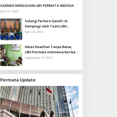
AGENDA MINGGUAN LBH PERMATA INDOSIA
April 27, 2026
Sidang Perkara Qandri di
Dampingi oleh Team LBH
Permata Indonesia
April 23, 2026
Akses Keadilan Tanpa Batas,
LBH Permata Indonesia berikan
Layanan Konsultasi Hukum
September 19, 2025
Gratis untuk Kurang Mampu
Permata Update