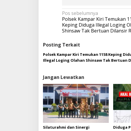
N
Pos sebelumnya
a
Polsek Kampar Kiri Temukan 1
v
Keping Diduga Illegal Loging O
i
Shinsaw Tak Bertuan Dilansir 
g
a
Posting Terkait
s
i
Polsek Kampar Kiri Temukan 1158 Keping Did
p
Illegal Loging Olahan Shinsaw Tak Bertuan D
o
Roda Dua
s
Jangan Lewatkan
Silaturahmi dan Sinergi
Diduga P