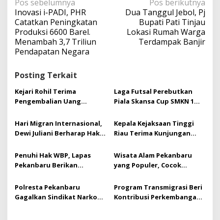
N
Pos sebelumnya
Pos berikutnya
a
Inovasi i-PADI, PHR
Dua Tanggul Jebol, Pj
v
Catatkan Peningkatan
Bupati Pati Tinjau
i
Produksi 6600 Barel.
Lokasi Rumah Warga
g
Menambah 3,7 Triliun
Terdampak Banjir
a
Pendapatan Negara
s
i
Posting Terkait
p
o
Kejari Rohil Terima
Laga Futsal Perebutkan
s
Pengembalian Uang
Piala Skansa Cup SMKN 1
Negara Rp162 Juta dari
Tualang Sukses Gelar
Kasus Korupsi ADK
Turnamen futsal Se Riau
Hari Migran Internasional,
Kepala Kejaksaan Tinggi
Dewi Juliani Berharap Hak
Riau Terima Kunjungan
Asasi Pekerja Migran
Kerja Sekaligus
Dilindungi dan Dihormati
Silaturrahmi Pimpinan PT.
Penuhi Hak WBP, Lapas
Wisata Alam Pekanbaru
Bumi Siak Pusako (BSP)
Pekanbaru Berikan
yang Populer, Cocok
Pembebasan Bersyarat
Banget untuk Liburan
Kepada 12 Orang WBP
Akhir Tahun
Polresta Pekanbaru
Program Transmigrasi Beri
Gagalkan Sindikat Narkoba
Kontribusi Perkembangan
Jaringan Provinsi
Daerah-,Ini Pernyataan
Hj.Dewi Juliani ,SH.