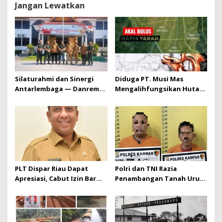
Jangan Lewatkan
Silaturahmi dan Sinergi
Diduga PT. Musi Mas
Antarlembaga — Danrem
Mengalihfungsikan Hutan
031/Wira Bima Kunjungi
dan HGU PT. Musi Mas
Kejaksaan Negeri Kuansing
diduga melebihi batas izin
yang diizinkan
PLT Dispar Riau Dapat
Polri dan TNI Razia
Apresiasi, Cabut Izin Bar
Penambangan Tanah Urug,
Dinilai Langkah Tegas dan
Dua Pelaku Diamankan!
Pro-Rakyat