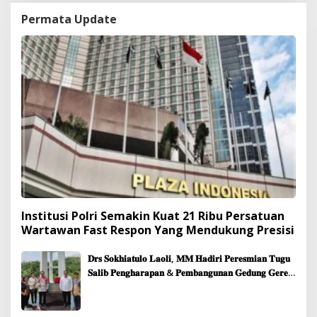
Permata Update
Institusi Polri Semakin Kuat 21 Ribu Persatuan
Wartawan Fast Respon Yang Mendukung Presisi
𝐃𝐫𝐬 𝐒𝐨𝐤𝐡𝐢𝐚𝐭𝐮𝐥𝐨 𝐋𝐚𝐨𝐥𝐢, 𝐌𝐌 𝐇𝐚𝐝𝐢𝐫𝐢 𝐏𝐞𝐫𝐞𝐬𝐦𝐢𝐚𝐧 𝐓𝐮𝐠𝐮
𝐒𝐚𝐥𝐢𝐛 𝐏𝐞𝐧𝐠𝐡𝐚𝐫𝐚𝐩𝐚𝐧 & 𝐏𝐞𝐦𝐛𝐚𝐧𝐠𝐮𝐧𝐚𝐧 𝐆𝐞𝐝𝐮𝐧𝐠 𝐆𝐞𝐫𝐞𝐣𝐚
𝐉𝐞𝐦𝐚𝐚𝐭 𝐒𝐢𝐛𝐨𝐥𝐠𝐚