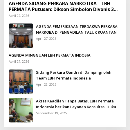
AGENDA SIDANG PERKARA NARKOTIKA – LBH
PERMATA Putusan: Dikson Simbolon Divonis 3
Tahun Penjara
April 27, 2026
AGENDA PEMERIKSAAN TERDAKWA PERKARA
NARKOBA DI PENGADILAN TALUK KUANTAN
April 27, 2026
AGENDA MINGGUAN LBH PERMATA INDOSIA
April 27, 2026
Sidang Perkara Qandri di Dampingi oleh
Team LBH Permata Indonesia
April 23, 2026
Akses Keadilan Tanpa Batas, LBH Permata
Indonesia berikan Layanan Konsultasi Hukum
Gratis untuk Kurang Mampu
September 19, 2025