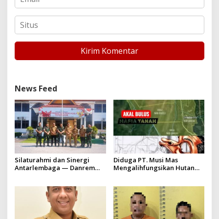
News Feed
Silaturahmi dan Sinergi
Diduga PT. Musi Mas
Antarlembaga — Danrem
Mengalihfungsikan Hutan
031/Wira Bima Kunjungi
dan HGU PT. Musi Mas
Kejaksaan Negeri Kuansing
diduga melebihi batas izin
yang diizinkan