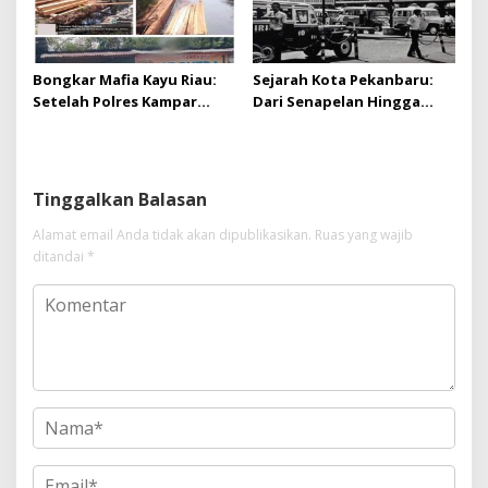
Bongkar Mafia Kayu Riau:
Sejarah Kota Pekanbaru:
Setelah Polres Kampar
Dari Senapelan Hingga
Gagal Bertindak, Upaya
Kota Metropolis
Suap Puluhan Juta Minta di
Hapus Berita Kian Menguat
Tinggalkan Balasan
Alamat email Anda tidak akan dipublikasikan.
Ruas yang wajib
ditandai
*