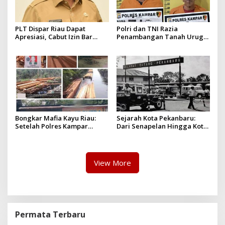
PLT Dispar Riau Dapat
Polri dan TNI Razia
Apresiasi, Cabut Izin Bar
Penambangan Tanah Urug,
Dinilai Langkah Tegas dan
Dua Pelaku Diamankan!
Pro-Rakyat
Bongkar Mafia Kayu Riau:
Sejarah Kota Pekanbaru:
Setelah Polres Kampar
Dari Senapelan Hingga Kota
Gagal Bertindak, Upaya
Metropolis
Suap Puluhan Juta Minta di
Hapus Berita Kian Menguat
View More
Permata Terbaru