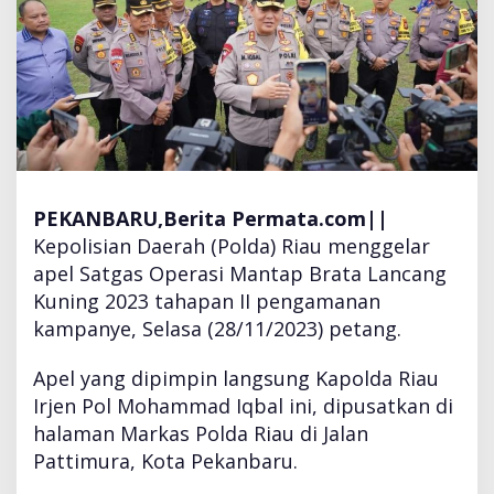
A
m
a
n
k
a
n
P
r
PEKANBARU,Berita Permata.com||
o
s
Kepolisian Daerah (Polda) Riau menggelar
e
apel Satgas Operasi Mantap Brata Lancang
s
Kuning 2023 tahapan II pengamanan
P
kampanye, Selasa (28/11/2023) petang.
e
m
i
Apel yang dipimpin langsung Kapolda Riau
l
Irjen Pol Mohammad Iqbal ini, dipusatkan di
u
halaman Markas Polda Riau di Jalan
d
Pattimura, Kota Pekanbaru.
a
n