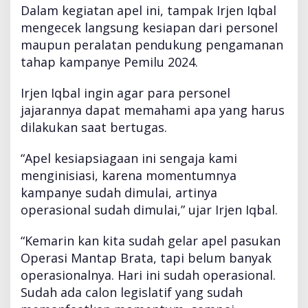
T
Dalam kegiatan apel ini, tampak Irjen Iqbal
a
mengecek langsung kesiapan dari personel
h
maupun peralatan pendukung pengamanan
a
tahap kampanye Pemilu 2024.
p
a
n
Irjen Iqbal ingin agar para personel
K
jajarannya dapat memahami apa yang harus
a
dilakukan saat bertugas.
m
p
“Apel kesiapsiagaan ini sengaja kami
a
n
menginisiasi, karena momentumnya
y
kampanye sudah dimulai, artinya
e
operasional sudah dimulai,” ujar Irjen Iqbal.
“Kemarin kan kita sudah gelar apel pasukan
Operasi Mantap Brata, tapi belum banyak
operasionalnya. Hari ini sudah operasional.
Sudah ada calon legislatif yang sudah