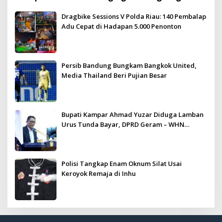
Meriah dan Kondusif
Dragbike Sessions V Polda Riau: 140 Pembalap
Adu Cepat di Hadapan 5.000 Penonton
Persib Bandung Bungkam Bangkok United,
Media Thailand Beri Pujian Besar
Bupati Kampar Ahmad Yuzar Diduga Lamban
Urus Tunda Bayar, DPRD Geram – WHN
Kampar Ultimatum: Janji Lunas Tahun Ini
Jangan PHP!
Polisi Tangkap Enam Oknum Silat Usai
Keroyok Remaja di Inhu