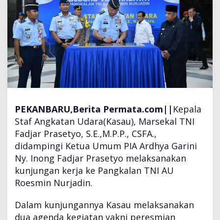
e
n
g
g
u
n
a
a
n
V
I
PEKANBARU
,Berita Permata.com||
Kepala
P
Staf Angkatan Udara(Kasau), Marsekal TNI
R
Fadjar Prasetyo, S.E.,M.P.P., CSFA.,
o
didampingi Ketua Umum PIA Ardhya Garini
o
m
Ny. Inong Fadjar Prasetyo melaksanakan
P
kunjungan kerja ke Pangkalan TNI AU
a
Roesmin Nurjadin.
n
d
Dalam kunjungannya Kasau melaksanakan
a
w
dua agenda kegiatan yakni peresmian