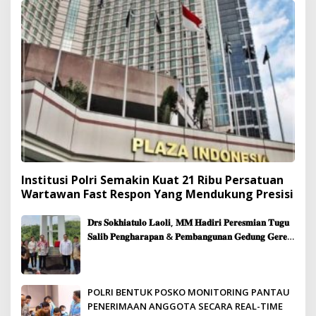
Institusi Polri Semakin Kuat 21 Ribu Persatuan
Wartawan Fast Respon Yang Mendukung Presisi
𝐃𝐫𝐬 𝐒𝐨𝐤𝐡𝐢𝐚𝐭𝐮𝐥𝐨 𝐋𝐚𝐨𝐥𝐢, 𝐌𝐌 𝐇𝐚𝐝𝐢𝐫𝐢 𝐏𝐞𝐫𝐞𝐬𝐦𝐢𝐚𝐧 𝐓𝐮𝐠𝐮
𝐒𝐚𝐥𝐢𝐛 𝐏𝐞𝐧𝐠𝐡𝐚𝐫𝐚𝐩𝐚𝐧 & 𝐏𝐞𝐦𝐛𝐚𝐧𝐠𝐮𝐧𝐚𝐧 𝐆𝐞𝐝𝐮𝐧𝐠 𝐆𝐞𝐫𝐞𝐣𝐚
𝐉𝐞𝐦𝐚𝐚𝐭 𝐒𝐢𝐛𝐨𝐥𝐠𝐚
POLRI BENTUK POSKO MONITORING PANTAU
PENERIMAAN ANGGOTA SECARA REAL-TIME