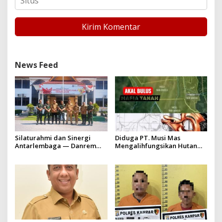
News Feed
Silaturahmi dan Sinergi
Diduga PT. Musi Mas
Antarlembaga — Danrem
Mengalihfungsikan Hutan
031/Wira Bima Kunjungi
dan HGU PT. Musi Mas
Kejaksaan Negeri Kuansing
diduga melebihi batas izin
yang diizinkan