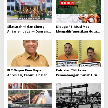
Silaturahmi dan Sinergi
Diduga PT. Musi Mas
Antarlembaga — Danrem
Mengalihfungsikan Hutan
031/Wira Bima Kunjungi
dan HGU PT. Musi Mas
Kejaksaan Negeri Kuansing
diduga melebihi batas izin
yang diizinkan
PLT Dispar Riau Dapat
Polri dan TNI Razia
Apresiasi, Cabut Izin Bar
Penambangan Tanah Urug,
Dinilai Langkah Tegas dan
Dua Pelaku Diamankan!
Pro-Rakyat