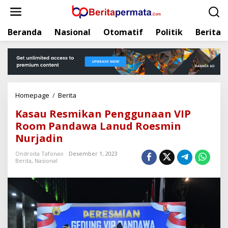
L
e
w
Beranda
Nasional
Otomatif
Politik
Berita
a
t
i
k
e
k
Homepage
/
Berita
K
o
a
n
Kasau Resmikan Penggunaan VIP
s
t
Room Pandawa Lanud Roesmin
a
e
Nurjadin
u
n
R
Ondroita Tafonao
Desember 1, 2023
e
Berita
,
Nasional
s
m
i
k
a
n
P