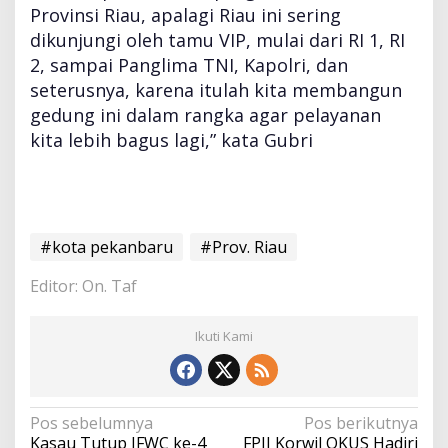
Provinsi Riau, apalagi Riau ini sering
dikunjungi oleh tamu VIP, mulai dari RI 1, RI
2, sampai Panglima TNI, Kapolri, dan
seterusnya, karena itulah kita membangun
gedung ini dalam rangka agar pelayanan
kita lebih bagus lagi,” kata Gubri
#kota pekanbaru
#Prov. Riau
Editor: On. Taf
Ikuti Kami
N
Pos sebelumnya
Pos berikutnya
a
Kasau Tutup JFWC ke-4
FPII Korwil OKUS Hadiri