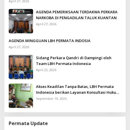
Tahun Penjara
April 27, 2026
AGENDA PEMERIKSAAN TERDAKWA PERKARA
NARKOBA DI PENGADILAN TALUK KUANTAN
April 27, 2026
AGENDA MINGGUAN LBH PERMATA INDOSIA
April 27, 2026
Sidang Perkara Qandri di Dampingi oleh
Team LBH Permata Indonesia
April 23, 2026
Akses Keadilan Tanpa Batas, LBH Permata
Indonesia berikan Layanan Konsultasi Hukum
Gratis untuk Kurang Mampu
September 19, 2025
Permata Update