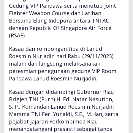
a
Gedung VIP Pandawa serta menutup Joint
L
Fighter Weapon Course dan Latihan
a
Bersama Elang Indopura antara TNI AU
n
u
dengan Republic Of Singapore Air Force
d
(RSAF).
R
o
Kasau dan rombongan tiba di Lanud
e
Roesmin Nurjadin hari Rabu (29/11/2023)
s
m
malam dan langsung melaksanakan
i
peresmian penggunaan gedung VIP Room
n
Pandawa Lanud Roesmin Nurjadin.
N
u
Kasau dengan didampingi Gubernur Riau
r
j
Brigjen TNI (Purn) H. Edi Natar Nasution,
a
S.IP., Komandan Lanud Roesmin Nurjadin
d
Marsma TNI Feri Yunaldi, S.E., M.Han, serta
i
pejabat jajaran Forkompimda Riau
n
menandatangani prasasti sebagai tanda