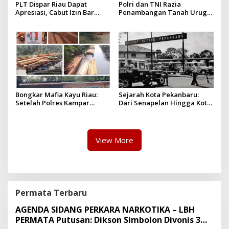
PLT Dispar Riau Dapat
Polri dan TNI Razia
Apresiasi, Cabut Izin Bar
Penambangan Tanah Urug,
Dinilai Langkah Tegas dan
Dua Pelaku Diamankan!
Pro-Rakyat
Bongkar Mafia Kayu Riau:
Sejarah Kota Pekanbaru:
Setelah Polres Kampar
Dari Senapelan Hingga Kota
Gagal Bertindak, Upaya
Metropolis
Suap Puluhan Juta Minta di
Hapus Berita Kian Menguat
View More
Permata Terbaru
AGENDA SIDANG PERKARA NARKOTIKA – LBH
PERMATA Putusan: Dikson Simbolon Divonis 3