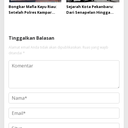
Bongkar Mafia Kayu Riau:
Sejarah Kota Pekanbaru:
Setelah Polres Kampar
Dari Senapelan Hingga
Gagal Bertindak, Upaya
Kota Metropolis
Suap Puluhan Juta Minta di
Hapus Berita Kian Menguat
Tinggalkan Balasan
Alamat email Anda tidak akan dipublikasikan.
Ruas yang wajib
ditandai
*