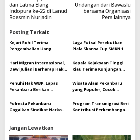
v
dan Latma Elang
Undangan dari Bawaslu
i
Indopura ke-22 di Lanud
bersama Organisasi
g
Roesmin Nurjadin
Pers lainnya
a
s
Posting Terkait
i
p
Kejari Rohil Terima
Laga Futsal Perebutkan
o
Pengembalian Uang
Piala Skansa Cup SMKN 1
s
Negara Rp162 Juta dari
Tualang Sukses Gelar
Kasus Korupsi ADK
Turnamen futsal Se Riau
Hari Migran Internasional,
Kepala Kejaksaan Tinggi
Dewi Juliani Berharap Hak
Riau Terima Kunjungan
Asasi Pekerja Migran
Kerja Sekaligus
Dilindungi dan Dihormati
Silaturrahmi Pimpinan PT.
Penuhi Hak WBP, Lapas
Wisata Alam Pekanbaru
Bumi Siak Pusako (BSP)
Pekanbaru Berikan
yang Populer, Cocok
Pembebasan Bersyarat
Banget untuk Liburan
Kepada 12 Orang WBP
Akhir Tahun
Polresta Pekanbaru
Program Transmigrasi Beri
Gagalkan Sindikat Narkoba
Kontribusi Perkembangan
Jaringan Provinsi
Daerah-,Ini Pernyataan
Hj.Dewi Juliani ,SH.
Jangan Lewatkan