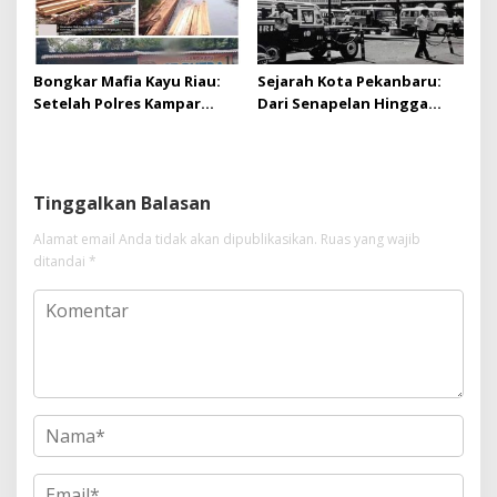
Bongkar Mafia Kayu Riau:
Sejarah Kota Pekanbaru:
Setelah Polres Kampar
Dari Senapelan Hingga
Gagal Bertindak, Upaya
Kota Metropolis
Suap Puluhan Juta Minta di
Hapus Berita Kian Menguat
Tinggalkan Balasan
Alamat email Anda tidak akan dipublikasikan.
Ruas yang wajib
ditandai
*