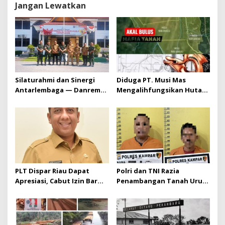
Jangan Lewatkan
p
o
s
Silaturahmi dan Sinergi
Diduga PT. Musi Mas
Antarlembaga — Danrem
Mengalihfungsikan Hutan
031/Wira Bima Kunjungi
dan HGU PT. Musi Mas
Kejaksaan Negeri Kuansing
diduga melebihi batas izin
yang diizinkan
PLT Dispar Riau Dapat
Polri dan TNI Razia
Apresiasi, Cabut Izin Bar
Penambangan Tanah Urug,
Dinilai Langkah Tegas dan
Dua Pelaku Diamankan!
Pro-Rakyat