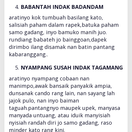
BABANTAH INDAK BADANDAM
aratinyo kok tumbuah basilang kato,
salisiah paham dalam rapek,batuka paham
samo gadang, inyo bamuko manih juo.
rundiang babateh jo bainggoan,dapek
dirimbo ilang disamak nan batin pantang
kabaranggang..
NYAMPANG SUSAH INDAK TAGAMANG
aratinyo nyampang cobaan nan
manimpo,awak bansaik panyakik ampia,
dunsanak cando rang lain, nan sayang lah
jajok pulo, nan inyo baiman
taguah.pantangnyo maupek upek, manyasa
manyada untuang, atau iduik manyisiah
nyisiah randah diri jo samo gadang, raso
minder kato rang kini.