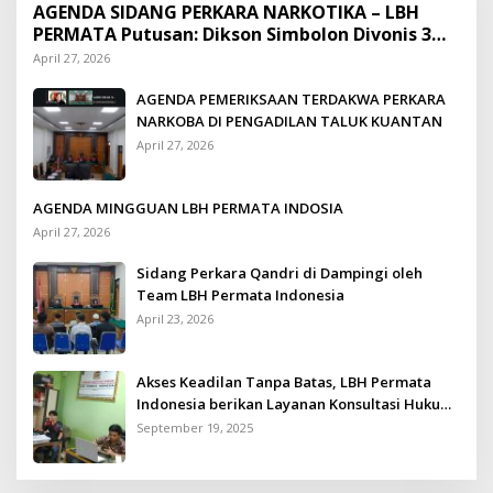
AGENDA SIDANG PERKARA NARKOTIKA – LBH
PERMATA Putusan: Dikson Simbolon Divonis 3
Tahun Penjara
April 27, 2026
AGENDA PEMERIKSAAN TERDAKWA PERKARA
NARKOBA DI PENGADILAN TALUK KUANTAN
April 27, 2026
AGENDA MINGGUAN LBH PERMATA INDOSIA
April 27, 2026
Sidang Perkara Qandri di Dampingi oleh
Team LBH Permata Indonesia
April 23, 2026
Akses Keadilan Tanpa Batas, LBH Permata
Indonesia berikan Layanan Konsultasi Hukum
Gratis untuk Kurang Mampu
September 19, 2025