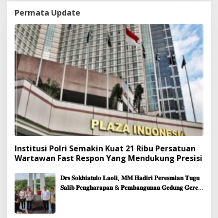
Permata Update
Institusi Polri Semakin Kuat 21 Ribu Persatuan
Wartawan Fast Respon Yang Mendukung Presisi
𝐃𝐫𝐬 𝐒𝐨𝐤𝐡𝐢𝐚𝐭𝐮𝐥𝐨 𝐋𝐚𝐨𝐥𝐢, 𝐌𝐌 𝐇𝐚𝐝𝐢𝐫𝐢 𝐏𝐞𝐫𝐞𝐬𝐦𝐢𝐚𝐧 𝐓𝐮𝐠𝐮
𝐒𝐚𝐥𝐢𝐛 𝐏𝐞𝐧𝐠𝐡𝐚𝐫𝐚𝐩𝐚𝐧 & 𝐏𝐞𝐦𝐛𝐚𝐧𝐠𝐮𝐧𝐚𝐧 𝐆𝐞𝐝𝐮𝐧𝐠 𝐆𝐞𝐫𝐞𝐣𝐚
𝐉𝐞𝐦𝐚𝐚𝐭 𝐒𝐢𝐛𝐨𝐥𝐠𝐚