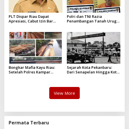
PLT Dispar Riau Dapat
Polri dan TNI Razia
Apresiasi, Cabut Izin Bar
Penambangan Tanah Urug,
Dinilai Langkah Tegas dan
Dua Pelaku Diamankan!
Pro-Rakyat
Bongkar Mafia Kayu Riau:
Sejarah Kota Pekanbaru:
Setelah Polres Kampar
Dari Senapelan Hingga Kota
Gagal Bertindak, Upaya
Metropolis
Suap Puluhan Juta Minta di
Hapus Berita Kian Menguat
View More
Permata Terbaru