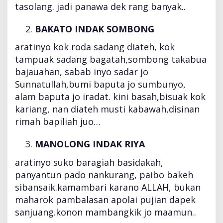
tasolang. jadi panawa dek rang banyak..
BAKATO INDAK SOMBONG
aratinyo kok roda sadang diateh, kok
tampuak sadang bagatah,sombong takabua
bajauahan, sabab inyo sadar jo
Sunnatullah,bumi baputa jo sumbunyo,
alam baputa jo iradat. kini basah,bisuak kok
kariang, nan diateh musti kabawah,disinan
rimah bapiliah juo…
MANOLONG INDAK RIYA
aratinyo suko baragiah basidakah,
panyantun pado nankurang, paibo bakeh
sibansaik.kamambari karano ALLAH, bukan
maharok pambalasan apolai pujian dapek
sanjuang.konon mambangkik jo maamun..