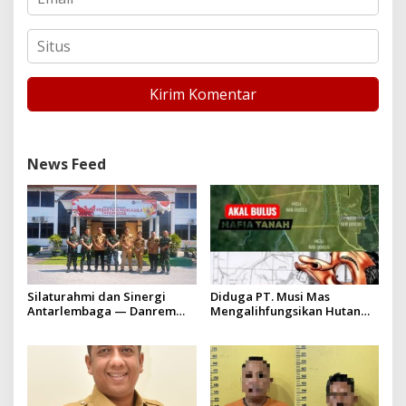
News Feed
Silaturahmi dan Sinergi
Diduga PT. Musi Mas
Antarlembaga — Danrem
Mengalihfungsikan Hutan
031/Wira Bima Kunjungi
dan HGU PT. Musi Mas
Kejaksaan Negeri Kuansing
diduga melebihi batas izin
yang diizinkan