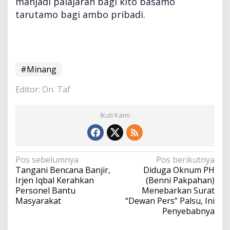
manjadi palajaran bagi kito basamo
tarutamo bagi ambo pribadi.
#Minang
Editor: On. Taf
Ikuti Kami
N
Pos sebelumnya
Pos berikutnya
a
Tangani Bencana Banjir,
Diduga Oknum PH
v
Irjen Iqbal Kerahkan
(Benni Pakpahan)
i
Personel Bantu
Menebarkan Surat
g
Masyarakat
“Dewan Pers” Palsu, Ini
a
Penyebabnya
s
i