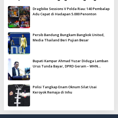
Meriah dan Kondusif
Dragbike Sessions V Polda Riau: 140 Pembalap
Adu Cepat di Hadapan 5.000 Penonton
Persib Bandung Bungkam Bangkok United,
Media Thailand Beri Pujian Besar
Bupati Kampar Ahmad Yuzar Diduga Lamban
Urus Tunda Bayar, DPRD Geram – WHN
Kampar Ultimatum: Janji Lunas Tahun Ini
Jangan PHP!
Polisi Tangkap Enam Oknum Silat Usai
Keroyok Remaja di Inhu