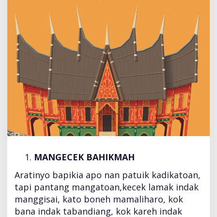
n
g
B
e
r
b
u
d
i
d
i
M
i
n
a
n
MANGECEK BAHIKMAH
g
Aratinyo bapikia apo nan patuik kadikatoan,
k
a
tapi pantang mangatoan,kecek lamak indak
b
manggisai, kato boneh mamaliharo, kok
a
bana indak tabandiang, kok kareh indak
u