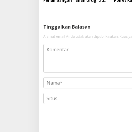
Penambangan Tanah Urug, Dua
Polres K
Pelaku Diamankan!
Upaya Su
di Hapus
Tinggalkan Balasan
Alamat email Anda tidak akan dipublikasikan.
Ruas ya