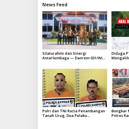
News Feed
Silaturahmi dan Sinergi
Diduga P
Antarlembaga — Danrem 031/Wira
Mengalih
Bima Kunjungi Kejaksaan Negeri
HGU PT. 
Kuansing
batas izi
Polri dan TNI Razia Penambangan
Bongkar M
Tanah Urug, Dua Pelaku
Polres K
Diamankan!
Upaya Sua
Hapus Be