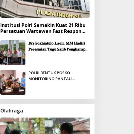
Institusi Polri Semakin Kuat 21 Ribu
Persatuan Wartawan Fast Respon
Yang Mendukung Presisi
𝐃𝐫𝐬 𝐒𝐨𝐤𝐡𝐢𝐚𝐭𝐮𝐥𝐨 𝐋𝐚𝐨𝐥𝐢, 𝐌𝐌 𝐇𝐚𝐝𝐢𝐫𝐢
𝐏𝐞𝐫𝐞𝐬𝐦𝐢𝐚𝐧 𝐓𝐮𝐠𝐮 𝐒𝐚𝐥𝐢𝐛 𝐏𝐞𝐧𝐠𝐡𝐚𝐫𝐚𝐩𝐚𝐧
& 𝐏𝐞𝐦𝐛𝐚𝐧𝐠𝐮𝐧𝐚𝐧 𝐆𝐞𝐝𝐮𝐧𝐠 𝐆𝐞𝐫𝐞𝐣𝐚
𝐉𝐞𝐦𝐚𝐚𝐭 𝐒𝐢𝐛𝐨𝐥𝐠𝐚
POLRI BENTUK POSKO
MONITORING PANTAU
PENERIMAAN ANGGOTA SECARA
REAL-TIME
Olahraga