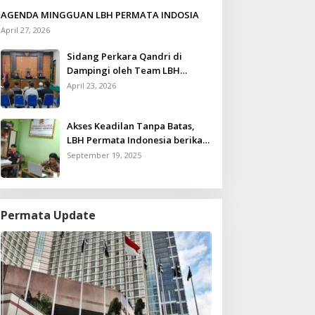
AGENDA MINGGUAN LBH PERMATA INDOSIA
April 27, 2026
Sidang Perkara Qandri di
Dampingi oleh Team LBH
Permata Indonesia
April 23, 2026
Akses Keadilan Tanpa Batas,
LBH Permata Indonesia berikan
Layanan Konsultasi Hukum
September 19, 2025
Gratis untuk Kurang Mampu
Permata Update