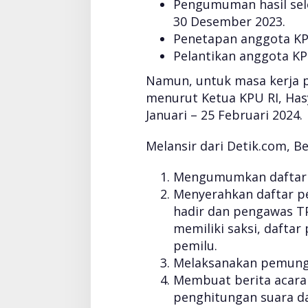
Pengumuman hasil sele
d
30 Desember 2023.
a
Penetapan anggota KPP
d
e
Pelantikan anggota KPP
n
Namun, untuk masa kerja p
g
a
menurut Ketua KPU RI, Hasy
n
Januari – 25 Februari 2024.
T
a
Melansir dari Detik.com, B
h
u
Mengumumkan daftar p
n
L
Menyerahkan daftar pe
a
hadir dan pengawas TP
l
memiliki saksi, daftar
u
pemilu.
Melaksanakan pemungu
Membuat berita acara 
penghitungan suara d