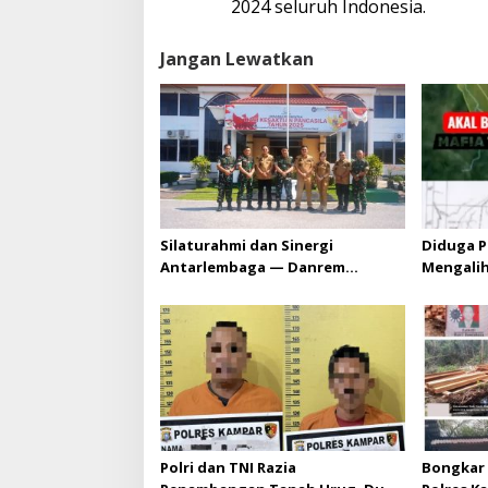
v
2024 seluruh Indonesia.
i
g
Jangan Lewatkan
a
s
i
p
o
s
Silaturahmi dan Sinergi
Diduga P
Antarlembaga — Danrem
Mengali
031/Wira Bima Kunjungi
HGU PT. 
Kejaksaan Negeri Kuansing
melebihi
diizinka
Polri dan TNI Razia
Bongkar 