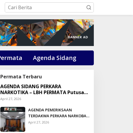
Permata
Agenda Sidang
Permata Terbaru
AGENDA SIDANG PERKARA
NARKOTIKA – LBH PERMATA Putusan:
Dikson Simbolon Divonis 3 Tahun
April 27, 2026
Penjara
AGENDA PEMERIKSAAN
TERDAKWA PERKARA NARKOBA
DI PENGADILAN TALUK
April 27, 2026
KUANTAN