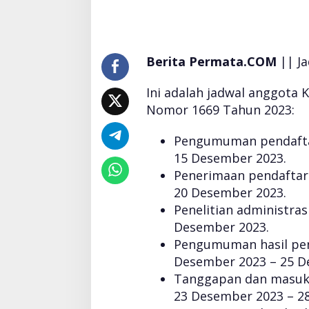
o
t
a
K
P
Berita Permata.COM
|| Ja
P
S
Ini adalah jadwal anggota
P
Nomor 1669 Tahun 2023:
e
m
Pengumuman pendaftar
i
l
15 Desember 2023.
u
Penerimaan pendaftar
2
20 Desember 2023.
0
Penelitian administra
2
4
Desember 2023.
,
Pengumuman hasil pene
B
Desember 2023 – 25 D
e
Tanggapan dan masuka
r
b
23 Desember 2023 – 2
e