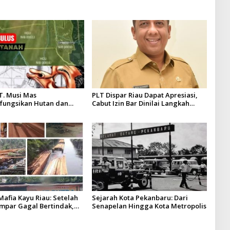
T. Musi Mas
PLT Dispar Riau Dapat Apresiasi,
fungsikan Hutan dan
Cabut Izin Bar Dinilai Langkah
Musi Mas diduga melebihi
Tegas dan Pro-Rakyat
n yang diizinkan
afia Kayu Riau: Setelah
Sejarah Kota Pekanbaru: Dari
ampar Gagal Bertindak,
Senapelan Hingga Kota Metropolis
p Puluhan Juta Minta di
rita Kian Menguat