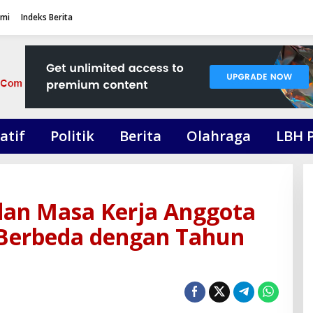
ami
Indeks Berita
atif
Politik
Berita
Olahraga
LBH 
dan Masa Kerja Anggota
 Berbeda dengan Tahun