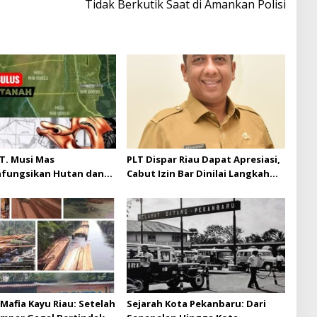
Tidak Berkutik Saat di Amankan Polisi
T. Musi Mas
PLT Dispar Riau Dapat Apresiasi,
hfungsikan Hutan dan
Cabut Izin Bar Dinilai Langkah
Musi Mas diduga
Tegas dan Pro-Rakyat
 batas izin yang
n
Mafia Kayu Riau: Setelah
Sejarah Kota Pekanbaru: Dari