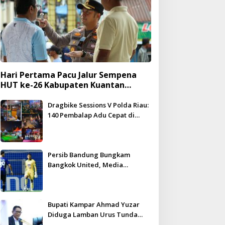
Hari Pertama Pacu Jalur Sempena
HUT ke-26 Kabupaten Kuantan
Singingi Berlangsung Meriah dan
Kondusif
Dragbike Sessions V Polda Riau:
140 Pembalap Adu Cepat di
Hadapan 5.000 Penonton
Persib Bandung Bungkam
Bangkok United, Media
Thailand Beri Pujian Besar
Bupati Kampar Ahmad Yuzar
Diduga Lamban Urus Tunda
Bayar, DPRD Geram – WHN