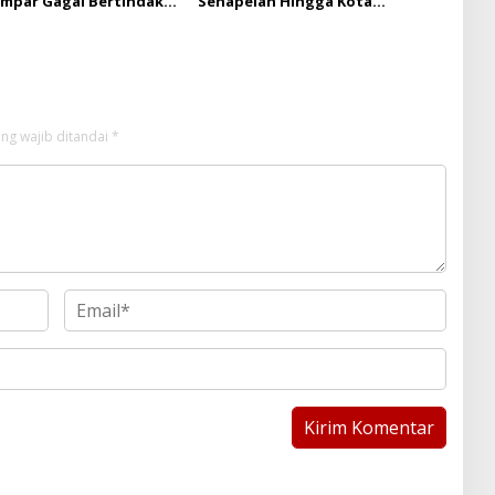
ampar Gagal Bertindak,
Senapelan Hingga Kota
ap Puluhan Juta Minta
Metropolis
 Berita Kian Menguat
ng wajib ditandai
*