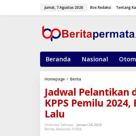
L
Jumat, 7 Agustus 2026
Box Redaksi
Tentang K
e
w
a
t
i
k
e
k
o
Beranda
Nasional
Otom
n
t
e
Homepage
/
Berita
J
n
a
Jadwal Pelantikan 
d
w
KPPS Pemilu 2024,
a
l
Lalu
P
e
Ondroita Tafonao
Januari 24, 2024
l
Berita
,
Nasional
,
Politik
a