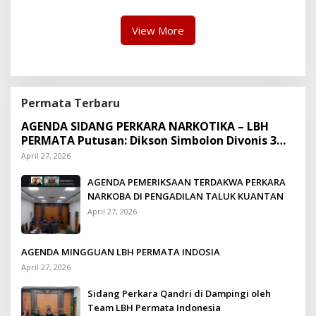
Suap Puluhan Juta Minta di
Hapus Berita Kian Menguat
View More
Permata Terbaru
AGENDA SIDANG PERKARA NARKOTIKA – LBH
PERMATA Putusan: Dikson Simbolon Divonis 3
Tahun Penjara
April 27, 2026
AGENDA PEMERIKSAAN TERDAKWA PERKARA
NARKOBA DI PENGADILAN TALUK KUANTAN
April 27, 2026
AGENDA MINGGUAN LBH PERMATA INDOSIA
April 27, 2026
Sidang Perkara Qandri di Dampingi oleh
Team LBH Permata Indonesia