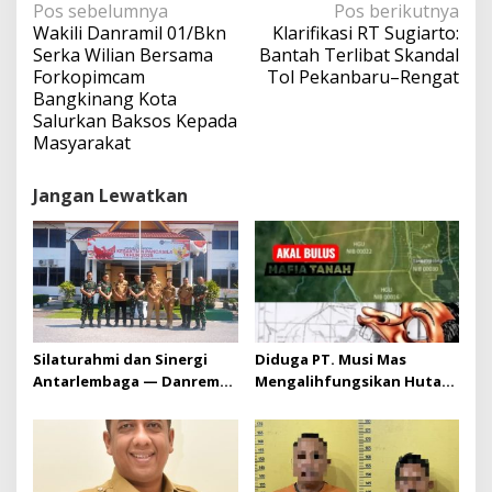
N
Pos sebelumnya
Pos berikutnya
a
Wakili Danramil 01/Bkn
Klarifikasi RT Sugiarto:
v
Serka Wilian Bersama
Bantah Terlibat Skandal
i
Forkopimcam
Tol Pekanbaru–Rengat
g
Bangkinang Kota
a
Salurkan Baksos Kepada
s
Masyarakat
i
p
Jangan Lewatkan
o
s
Silaturahmi dan Sinergi
Diduga PT. Musi Mas
Antarlembaga — Danrem
Mengalihfungsikan Hutan
031/Wira Bima Kunjungi
dan HGU PT. Musi Mas
Kejaksaan Negeri Kuansing
diduga melebihi batas izin
yang diizinkan