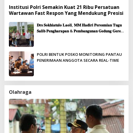
Institusi Polri Semakin Kuat 21 Ribu Persatuan
Wartawan Fast Respon Yang Mendukung Presisi
𝐃𝐫𝐬 𝐒𝐨𝐤𝐡𝐢𝐚𝐭𝐮𝐥𝐨 𝐋𝐚𝐨𝐥𝐢, 𝐌𝐌 𝐇𝐚𝐝𝐢𝐫𝐢 𝐏𝐞𝐫𝐞𝐬𝐦𝐢𝐚𝐧 𝐓𝐮𝐠𝐮
𝐒𝐚𝐥𝐢𝐛 𝐏𝐞𝐧𝐠𝐡𝐚𝐫𝐚𝐩𝐚𝐧 & 𝐏𝐞𝐦𝐛𝐚𝐧𝐠𝐮𝐧𝐚𝐧 𝐆𝐞𝐝𝐮𝐧𝐠 𝐆𝐞𝐫𝐞𝐣𝐚
𝐉𝐞𝐦𝐚𝐚𝐭 𝐒𝐢𝐛𝐨𝐥𝐠𝐚
POLRI BENTUK POSKO MONITORING PANTAU
PENERIMAAN ANGGOTA SECARA REAL-TIME
Olahraga