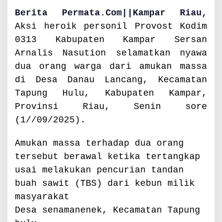
k
Berita Permata.Com||Kampar Riau,
a
n
Aksi heroik personil Provost Kodim
N
0313 Kabupaten Kampar Sersan
y
Arnalis Nasution selamatkan nyawa
a
w
dua orang warga dari amukan massa
a
di Desa Danau Lancang, Kecamatan
W
Tapung Hulu, Kabupaten Kampar,
a
r
Provinsi Riau, Senin sore
g
(1//09/2025).
a
D
Amukan massa terhadap dua orang
a
r
tersebut berawal ketika tertangkap
i
usai melakukan pencurian tandan
A
buah sawit (TBS) dari kebun milik
m
u
masyarakat
k
Desa senamanenek, Kecamatan Tapung
M