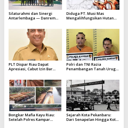
Silaturahmi dan Sinergi
Diduga PT. Musi Mas
Antarlembaga — Danrem
Mengalihfungsikan Hutan
031/Wira Bima Kunjungi
dan HGU PT. Musi Mas
Kejaksaan Negeri Kuansing
diduga melebihi batas izin
yang diizinkan
PLT Dispar Riau Dapat
Polri dan TNI Razia
Apresiasi, Cabut Izin Bar
Penambangan Tanah Urug,
Dinilai Langkah Tegas dan
Dua Pelaku Diamankan!
Pro-Rakyat
Bongkar Mafia Kayu Riau:
Sejarah Kota Pekanbaru:
Setelah Polres Kampar
Dari Senapelan Hingga Kota
Gagal Bertindak, Upaya
Metropolis