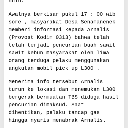
hulu.
a
s
s
Awalnya berkisar pukul 17 : 00 wib
a
sore , masyarakat Desa Senamanenek
memberi informasi kepada Arnalis
(Provost Kodim 0313) bahwa telah
telah terjadi pencurian buah sawit
sawit kebun masyarakat oleh lima
orang terduga pelaku menggunakan
angkutan mobil pick up L300 .
Menerima info tersebut Arnalis
turun ke lokasi dan menemukan L300
bergerak bermuatan TBS diduga hasil
pencurian dimaksud. Saat
dihentikan, pelaku tancap gas
hingga nyaris menabrak Arnalis.