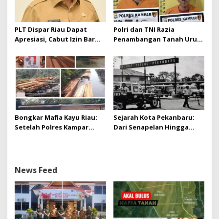
PLT Dispar Riau Dapat
Polri dan TNI Razia
Apresiasi, Cabut Izin Bar
Penambangan Tanah Urug,
Dinilai Langkah Tegas dan
Dua Pelaku Diamankan!
Pro-Rakyat
Bongkar Mafia Kayu Riau:
Sejarah Kota Pekanbaru:
Setelah Polres Kampar
Dari Senapelan Hingga
Gagal Bertindak, Upaya
Kota Metropolis
Suap Puluhan Juta Minta di
Hapus Berita Kian Menguat
News Feed