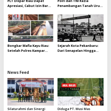
PLT Dispar Riau Dapat
Polri dan TNI Razia
Apresiasi, Cabut Izin Bar
Penambangan Tanah Urug,
Dinilai Langkah Tegas dan
Dua Pelaku Diamankan!
Pro-Rakyat
Bongkar Mafia Kayu Riau:
Sejarah Kota Pekanbaru:
Setelah Polres Kampar
Dari Senapelan Hingga
Gagal Bertindak, Upaya
Kota Metropolis
Suap Puluhan Juta Minta di
Hapus Berita Kian Menguat
News Feed
Silaturahmi dan Sinergi
Diduga PT. Musi Mas