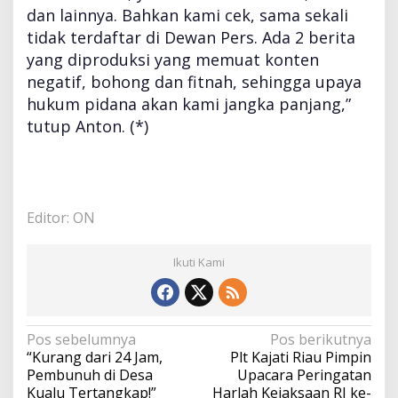
dan lainnya. Bahkan kami cek, sama sekali
tidak terdaftar di Dewan Pers. Ada 2 berita
yang diproduksi yang memuat konten
negatif, bohong dan fitnah, sehingga upaya
hukum pidana akan kami jangka panjang,”
tutup Anton. (*)
Editor: ON
Ikuti Kami
N
Pos sebelumnya
Pos berikutnya
a
“Kurang dari 24 Jam,
Plt Kajati Riau Pimpin
v
Pembunuh di Desa
Upacara Peringatan
i
Kualu Tertangkap!”
Harlah Kejaksaan RI ke-