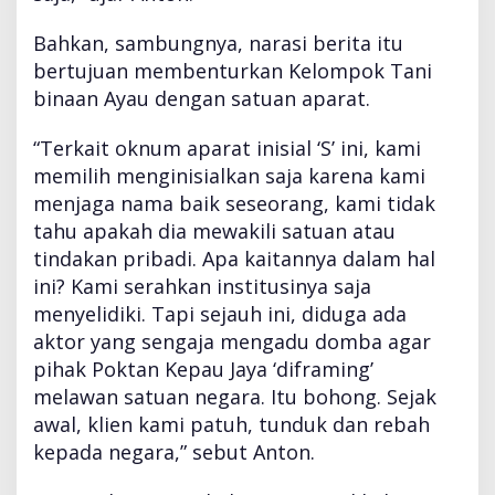
r
a
Bahkan, sambungnya, narasi berita itu
m
bertujuan membenturkan Kelompok Tani
i
binaan Ayau dengan satuan aparat.
n
g
“Terkait oknum aparat inisial ‘S’ ini, kami
"
B
memilih menginisialkan saja karena kami
e
menjaga nama baik seseorang, kami tidak
r
tahu apakah dia mewakili satuan atau
i
tindakan pribadi. Apa kaitannya dalam hal
t
a
ini? Kami serahkan institusinya saja
menyelidiki. Tapi sejauh ini, diduga ada
aktor yang sengaja mengadu domba agar
pihak Poktan Kepau Jaya ‘diframing’
melawan satuan negara. Itu bohong. Sejak
awal, klien kami patuh, tunduk dan rebah
kepada negara,” sebut Anton.