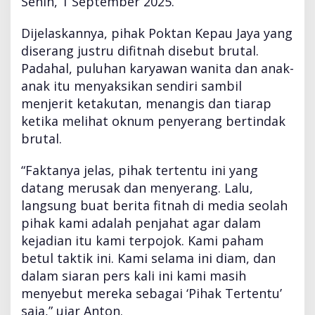
Senin, 1 September 2025.
i
t
n
Dijelaskannya, pihak Poktan Kepau Jaya yang
a
diserang justru difitnah disebut brutal.
h
Padahal, puluhan karyawan wanita dan anak-
,
anak itu menyaksikan sendiri sambil
P
e
menjerit ketakutan, menangis dan tiarap
n
ketika melihat oknum penyerang bertindak
g
brutal.
e
r
“Faktanya jelas, pihak tertentu ini yang
o
y
datang merusak dan menyerang. Lalu,
o
langsung buat berita fitnah di media seolah
k
pihak kami adalah penjahat agar dalam
a
kejadian itu kami terpojok. Kami paham
n
d
betul taktik ini. Kami selama ini diam, dan
a
dalam siaran pers kali ini kami masih
n
menyebut mereka sebagai ‘Pihak Tertentu’
"
saja,” ujar Anton.
f