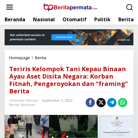
L
e
w
Beranda
Nasional
Otomatif
Politik
Berita
a
t
i
k
e
k
Homepage
/
Berita
T
o
e
n
Teriris Kelompok Tani Kepau Binaan
r
t
Ayau Aset Disita Negara: Korban
i
e
Fitnah, Pengeroyokan dan “framing”
r
n
i
Berita
s
Ondroita Tafonao
September 3, 2025
K
Berita
,
Nasional
e
l
o
m
p
o