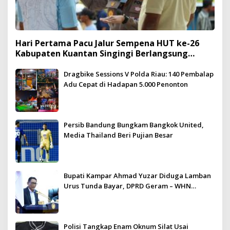
Hari Pertama Pacu Jalur Sempena HUT ke-26
Kabupaten Kuantan Singingi Berlangsung
Meriah dan Kondusif
Dragbike Sessions V Polda Riau: 140 Pembalap
Adu Cepat di Hadapan 5.000 Penonton
Persib Bandung Bungkam Bangkok United,
Media Thailand Beri Pujian Besar
Bupati Kampar Ahmad Yuzar Diduga Lamban
Urus Tunda Bayar, DPRD Geram – WHN
Kampar Ultimatum: Janji Lunas Tahun Ini
Jangan PHP!
Polisi Tangkap Enam Oknum Silat Usai