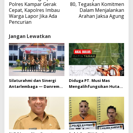
g
Polres Kampar Gerak
80, Tegaskan Komitmen
a
Cepat, Kapolres Imbau
Dalam Menjalankan
s
Warga Lapor Jika Ada
Arahan Jaksa Agung
i
Pencurian
p
o
s
Jangan Lewatkan
Silaturahmi dan Sinergi
Diduga PT. Musi Mas
Antarlembaga — Danrem
Mengalihfungsikan Hutan
031/Wira Bima Kunjungi
dan HGU PT. Musi Mas
Kejaksaan Negeri Kuansing
diduga melebihi batas izin
yang diizinkan