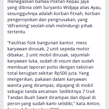
menegaskan bahwa Poktan Kepau Jaya
e
yang dibina oleh Suryanto Widjaja alias Ayau,
t
D
sesungguhnya adalah korban fitnah, korban
i
pengeroyokan dan pengrusakan, yang
s
‘diframing’ seolah-olah melindungi pihak
i
tertentu.
t
a
N
“Fasilitas fisik bangunan kantor, mess
e
karyawan dirusak, 2 unit sepeda motor
g
dibakar, 2 unit mobil dirusak, sejumlah
a
karyawan luka, sudah di visum dan sudah
r
a
membuat laporan polisi dengan taksiran
:
total kerugian sekitar Rp500 juta. Yang
K
mengerikan, pakaian dalam karyawan
o
wanita yang dirampas, dipajang di mobil
r
b
sebagai tanda ancaman. Sedikitnya 7 truk
a
Tandan Buah Sawit dirampas dan dijual di
n
peron yang sudah kami selidiki,” kata Anton,
F