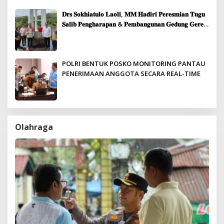
𝐃𝐫𝐬 𝐒𝐨𝐤𝐡𝐢𝐚𝐭𝐮𝐥𝐨 𝐋𝐚𝐨𝐥𝐢, 𝐌𝐌 𝐇𝐚𝐝𝐢𝐫𝐢 𝐏𝐞𝐫𝐞𝐬𝐦𝐢𝐚𝐧 𝐓𝐮𝐠𝐮
𝐒𝐚𝐥𝐢𝐛 𝐏𝐞𝐧𝐠𝐡𝐚𝐫𝐚𝐩𝐚𝐧 & 𝐏𝐞𝐦𝐛𝐚𝐧𝐠𝐮𝐧𝐚𝐧 𝐆𝐞𝐝𝐮𝐧𝐠 𝐆𝐞𝐫𝐞𝐣𝐚
𝐉𝐞𝐦𝐚𝐚𝐭 𝐒𝐢𝐛𝐨𝐥𝐠𝐚
POLRI BENTUK POSKO MONITORING PANTAU
PENERIMAAN ANGGOTA SECARA REAL-TIME
Olahraga