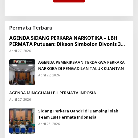
Permata Terbaru
AGENDA SIDANG PERKARA NARKOTIKA – LBH
PERMATA Putusan: Dikson Simbolon Divonis 3
Tahun Penjara
April 27, 2026
AGENDA PEMERIKSAAN TERDAKWA PERKARA
NARKOBA DI PENGADILAN TALUK KUANTAN
April 27, 2026
AGENDA MINGGUAN LBH PERMATA INDOSIA
April 27, 2026
Sidang Perkara Qandri di Dampingi oleh
Team LBH Permata Indonesia
April 23, 2026