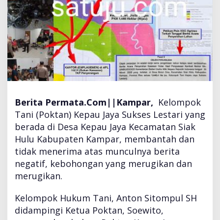
k
T
a
n
i
K
e
p
a
u
Berita Permata.Com||
Kampar,
Kelompok
B
Tani (Poktan) Kepau Jaya Sukses Lestari yang
i
berada di Desa Kepau Jaya Kecamatan Siak
n
a
Hulu Kabupaten Kampar, membantah dan
a
tidak menerima atas munculnya berita
n
negatif, kebohongan yang merugikan dan
A
merugikan.
y
a
u
Kelompok Hukum Tani, Anton Sitompul SH
A
didampingi Ketua Poktan, Soewito,
s