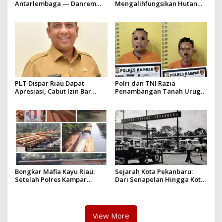
Antarlembaga — Danrem
Mengalihfungsikan Hutan
031/Wira Bima Kunjungi
dan HGU PT. Musi Mas
Kejaksaan Negeri Kuansing
diduga melebihi batas izin
yang diizinkan
PLT Dispar Riau Dapat
Polri dan TNI Razia
Apresiasi, Cabut Izin Bar
Penambangan Tanah Urug,
Dinilai Langkah Tegas dan
Dua Pelaku Diamankan!
Pro-Rakyat
Bongkar Mafia Kayu Riau:
Sejarah Kota Pekanbaru:
Setelah Polres Kampar
Dari Senapelan Hingga Kota
Gagal Bertindak, Upaya
Metropolis
Suap Puluhan Juta Minta di
Hapus Berita Kian Menguat
View More