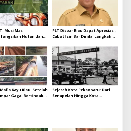
T. Musi Mas
PLT Dispar Riau Dapat Apresiasi,
hfungsikan Hutan dan
Cabut Izin Bar Dinilai Langkah
Musi Mas diduga
Tegas dan Pro-Rakyat
 batas izin yang
n
Mafia Kayu Riau: Setelah
Sejarah Kota Pekanbaru: Dari
ampar Gagal Bertindak,
Senapelan Hingga Kota
ap Puluhan Juta Minta
Metropolis
 Berita Kian Menguat