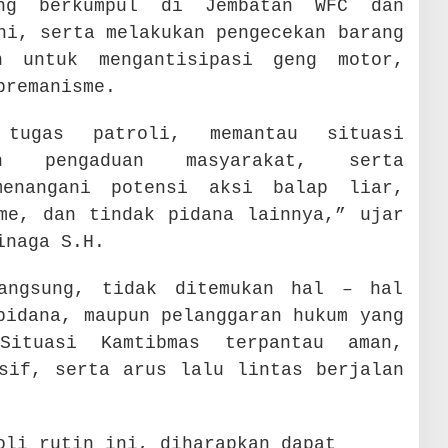
ang berkumpul di Jembatan WFC dan
ni, serta melakukan pengecekan barang
n untuk mengantisipasi geng motor,
premanisme.
 tugas patroli, memantau situasi
on pengaduan masyarakat, serta
menangani potensi aksi balap liar,
me, dan tindak pidana lainnya,” ujar
inaga S.H.
langsung, tidak ditemukan hal – hal
pidana, maupun pelanggaran hukum yang
Situasi Kamtibmas terpantau aman,
sif, serta arus lalu lintas berjalan
li rutin ini, diharapkan dapat