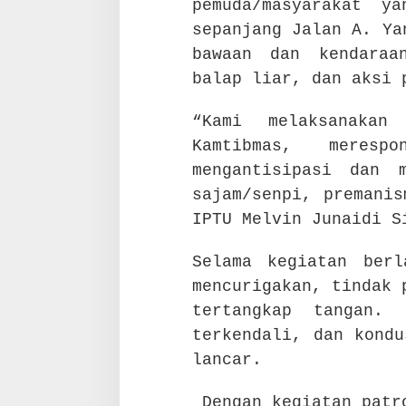
pemuda/masyarakat y
sepanjang Jalan A. Ya
bawaan dan kendaraa
balap liar, dan aksi 
“Kami melaksanakan
Kamtibmas, meresp
mengantisipasi dan 
sajam/senpi, premanis
IPTU Melvin Junaidi S
Selama kegiatan ber
mencurigakan, tindak 
tertangkap tangan. 
terkendali, dan kondu
lancar.
Dengan kegiatan patro