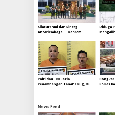
s
Silaturahmi dan Sinergi
Diduga P
Antarlembaga — Danrem
Mengali
031/Wira Bima Kunjungi
HGU PT. 
Kejaksaan Negeri Kuansing
melebihi
diizinka
Polri dan TNI Razia
Bongkar 
Penambangan Tanah Urug, Dua
Polres K
Pelaku Diamankan!
Upaya Su
di Hapus
News Feed