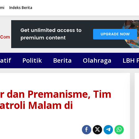
ami
Indeks Berita
atif
Politik
Berita
Olahraga
LBH 
iar dan Premanisme, Tim
atroli Malam di