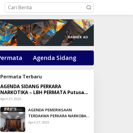
Permata
Agenda Sidang
Permata Terbaru
AGENDA SIDANG PERKARA
NARKOTIKA – LBH PERMATA Putusan:
Dikson Simbolon Divonis 3 Tahun
April 27, 2026
Penjara
AGENDA PEMERIKSAAN
TERDAKWA PERKARA NARKOBA
DI PENGADILAN TALUK
April 27, 2026
KUANTAN