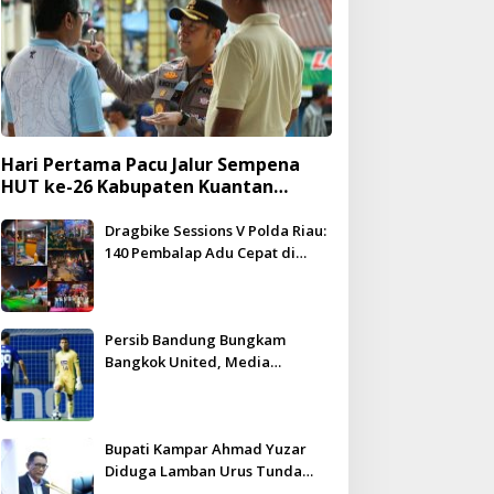
Hari Pertama Pacu Jalur Sempena
HUT ke-26 Kabupaten Kuantan
Singingi Berlangsung Meriah dan
Kondusif
Dragbike Sessions V Polda Riau:
140 Pembalap Adu Cepat di
Hadapan 5.000 Penonton
Persib Bandung Bungkam
Bangkok United, Media
Thailand Beri Pujian Besar
Bupati Kampar Ahmad Yuzar
Diduga Lamban Urus Tunda
Bayar, DPRD Geram – WHN