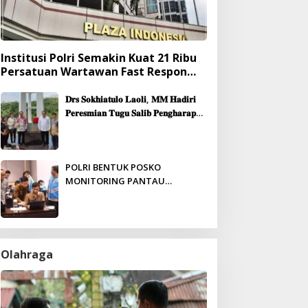
Institusi Polri Semakin Kuat 21 Ribu
Persatuan Wartawan Fast Respon
Yang Mendukung Presisi
𝐃𝐫𝐬 𝐒𝐨𝐤𝐡𝐢𝐚𝐭𝐮𝐥𝐨 𝐋𝐚𝐨𝐥𝐢, 𝐌𝐌 𝐇𝐚𝐝𝐢𝐫𝐢
𝐏𝐞𝐫𝐞𝐬𝐦𝐢𝐚𝐧 𝐓𝐮𝐠𝐮 𝐒𝐚𝐥𝐢𝐛 𝐏𝐞𝐧𝐠𝐡𝐚𝐫𝐚𝐩𝐚𝐧
& 𝐏𝐞𝐦𝐛𝐚𝐧𝐠𝐮𝐧𝐚𝐧 𝐆𝐞𝐝𝐮𝐧𝐠 𝐆𝐞𝐫𝐞𝐣𝐚
𝐉𝐞𝐦𝐚𝐚𝐭 𝐒𝐢𝐛𝐨𝐥𝐠𝐚
POLRI BENTUK POSKO
MONITORING PANTAU
PENERIMAAN ANGGOTA SECARA
REAL-TIME
Olahraga