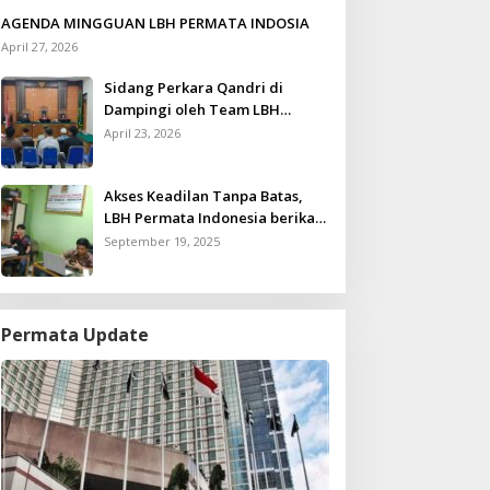
AGENDA MINGGUAN LBH PERMATA INDOSIA
April 27, 2026
Sidang Perkara Qandri di
Dampingi oleh Team LBH
Permata Indonesia
April 23, 2026
Akses Keadilan Tanpa Batas,
LBH Permata Indonesia berikan
Layanan Konsultasi Hukum
September 19, 2025
Gratis untuk Kurang Mampu
Permata Update