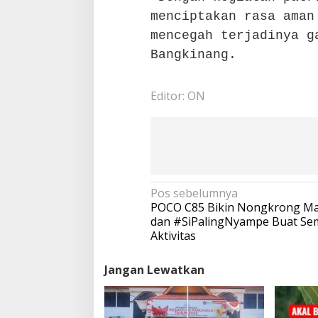
menciptakan rasa aman
mencegah terjadinya g
Bangkinang.
Editor: ON
N
Pos sebelumnya
a
POCO C85 Bikin Nongkrong Ma
v
dan #SiPalingNyampe Buat Se
i
Aktivitas
g
a
Jangan Lewatkan
s
i
p
o