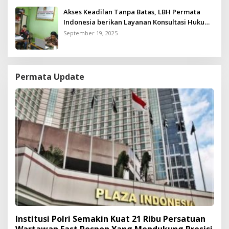
Akses Keadilan Tanpa Batas, LBH Permata
Indonesia berikan Layanan Konsultasi Hukum
Gratis untuk Kurang Mampu
September 19, 2025
Permata Update
Institusi Polri Semakin Kuat 21 Ribu Persatuan
Wartawan Fast Respon Yang Mendukung Presisi