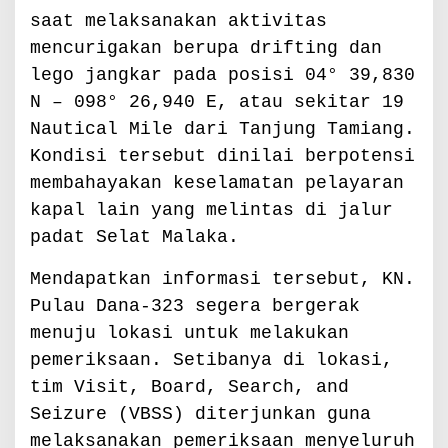
t
saat melaksanakan aktivitas
n
mencurigakan berupa drifting dan
a
m
lego jangkar pada posisi 04° 39,830
d
N – 098° 26,940 E, atau sekitar 19
i
Nautical Mile dari Tanjung Tamiang.
S
e
Kondisi tersebut dinilai berpotensi
l
membahayakan keselamatan pelayaran
a
kapal lain yang melintas di jalur
t
M
padat Selat Malaka.
a
l
Mendapatkan informasi tersebut, KN.
a
Pulau Dana-323 segera bergerak
k
a
menuju lokasi untuk melakukan
pemeriksaan. Setibanya di lokasi,
tim Visit, Board, Search, and
Seizure (VBSS) diterjunkan guna
melaksanakan pemeriksaan menyeluruh