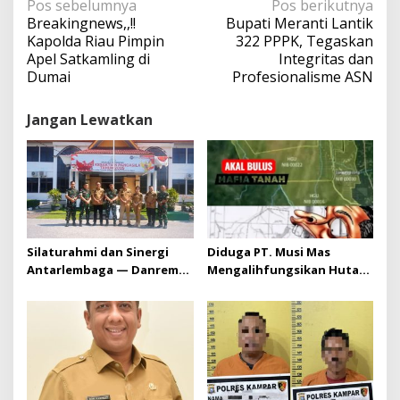
N
Pos sebelumnya
Pos berikutnya
a
Breakingnews,,!!
Bupati Meranti Lantik
v
Kapolda Riau Pimpin
322 PPPK, Tegaskan
i
Apel Satkamling di
Integritas dan
g
Dumai
Profesionalisme ASN
a
s
Jangan Lewatkan
i
p
o
s
Silaturahmi dan Sinergi
Diduga PT. Musi Mas
Antarlembaga — Danrem
Mengalihfungsikan Hutan
031/Wira Bima Kunjungi
dan HGU PT. Musi Mas
Kejaksaan Negeri Kuansing
diduga melebihi batas izin
yang diizinkan