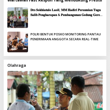
𝐃𝐫𝐬 𝐒𝐨𝐤𝐡𝐢𝐚𝐭𝐮𝐥𝐨 𝐋𝐚𝐨𝐥𝐢, 𝐌𝐌 𝐇𝐚𝐝𝐢𝐫𝐢 𝐏𝐞𝐫𝐞𝐬𝐦𝐢𝐚𝐧 𝐓𝐮𝐠𝐮
𝐒𝐚𝐥𝐢𝐛 𝐏𝐞𝐧𝐠𝐡𝐚𝐫𝐚𝐩𝐚𝐧 & 𝐏𝐞𝐦𝐛𝐚𝐧𝐠𝐮𝐧𝐚𝐧 𝐆𝐞𝐝𝐮𝐧𝐠 𝐆𝐞𝐫𝐞𝐣𝐚
𝐉𝐞𝐦𝐚𝐚𝐭 𝐒𝐢𝐛𝐨𝐥𝐠𝐚
POLRI BENTUK POSKO MONITORING PANTAU
PENERIMAAN ANGGOTA SECARA REAL-TIME
Olahraga