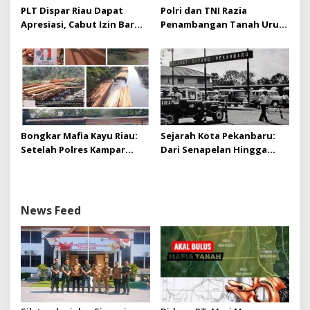
PLT Dispar Riau Dapat
Polri dan TNI Razia
Apresiasi, Cabut Izin Bar
Penambangan Tanah Urug,
Dinilai Langkah Tegas dan
Dua Pelaku Diamankan!
Pro-Rakyat
Bongkar Mafia Kayu Riau:
Sejarah Kota Pekanbaru:
Setelah Polres Kampar
Dari Senapelan Hingga
Gagal Bertindak, Upaya
Kota Metropolis
Suap Puluhan Juta Minta di
Hapus Berita Kian Menguat
News Feed