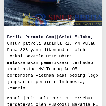
K
a
p
a
l
T
R
Berita Permata.Com||Selat Malaka,
U
O
Unsur patroli Bakamla RI, KN Pulau
N
Dana-323 yang dikomandani oleh
G
Letkol Bakamla Umar Dhani,
A
N
melaksanakan pemeriksaan terhadap
0
kapal asing MV Truong An 05
5
berbendera Vietnam saat sedang lego
A
s
jangkar di perairan Indonesia,
a
kemarin.
l
V
Kapal jenis bulk carrier tersebut
i
e
terdeteksi oleh Puskodal Bakamla RI