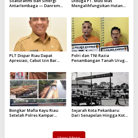
Silaturahmi dan Sinergi
Diduga PT. Musi Mas
Antarlembaga — Danrem
Mengalihfungsikan Hutan
031/Wira Bima Kunjungi
dan HGU PT. Musi Mas
Kejaksaan Negeri Kuansing
diduga melebihi batas izin
yang diizinkan
PLT Dispar Riau Dapat
Polri dan TNI Razia
Apresiasi, Cabut Izin Bar
Penambangan Tanah Urug,
Dinilai Langkah Tegas dan
Dua Pelaku Diamankan!
Pro-Rakyat
Bongkar Mafia Kayu Riau:
Sejarah Kota Pekanbaru:
Setelah Polres Kampar
Dari Senapelan Hingga Kota
Gagal Bertindak, Upaya
Metropolis
Suap Puluhan Juta Minta di
Hapus Berita Kian Menguat
View More