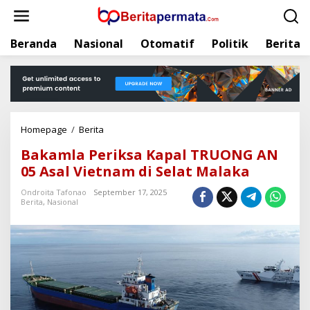
L
e
w
Beranda
Nasional
Otomatif
Politik
Berita
a
t
i
k
e
k
Homepage
/
Berita
B
o
a
n
Bakamla Periksa Kapal TRUONG AN
k
t
05 Asal Vietnam di Selat Malaka
a
e
m
n
Ondroita Tafonao
September 17, 2025
l
Berita
,
Nasional
a
P
e
r
i
k
s
a