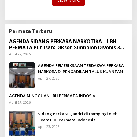
Permata Terbaru
AGENDA SIDANG PERKARA NARKOTIKA – LBH
PERMATA Putusan: Dikson Simbolon Divonis 3
Tahun Penjara
April 27, 2026
AGENDA PEMERIKSAAN TERDAKWA PERKARA
NARKOBA DI PENGADILAN TALUK KUANTAN
April 27, 2026
AGENDA MINGGUAN LBH PERMATA INDOSIA
April 27, 2026
Sidang Perkara Qandri di Dampingi oleh
Team LBH Permata Indonesia
April 23, 2026