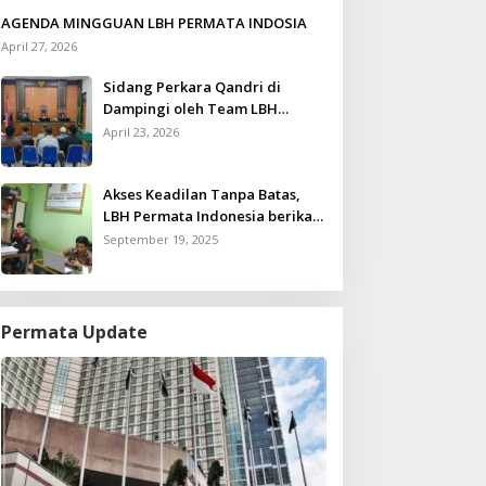
AGENDA MINGGUAN LBH PERMATA INDOSIA
April 27, 2026
Sidang Perkara Qandri di
Dampingi oleh Team LBH
Permata Indonesia
April 23, 2026
Akses Keadilan Tanpa Batas,
LBH Permata Indonesia berikan
Layanan Konsultasi Hukum
September 19, 2025
Gratis untuk Kurang Mampu
Permata Update