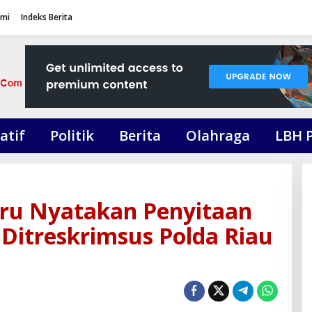
ami
Indeks Berita
atif
Politik
Berita
Olahraga
LBH 
ru Nyatakan Penyitaan
 Ditreskrimsus Polda Riau