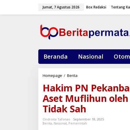
L
Jumat, 7 Agustus 2026
Box Redaksi
Tentang K
e
w
a
t
i
k
e
k
o
Beranda
Nasional
Otom
n
t
e
Homepage
/
Berita
H
n
a
Hakim PN Pekanba
k
i
Aset Muflihun oleh
m
P
Tidak Sah
N
P
Ondroita Tafonao
September 18, 2025
e
Berita
,
Nasional
,
Pemerintah
k