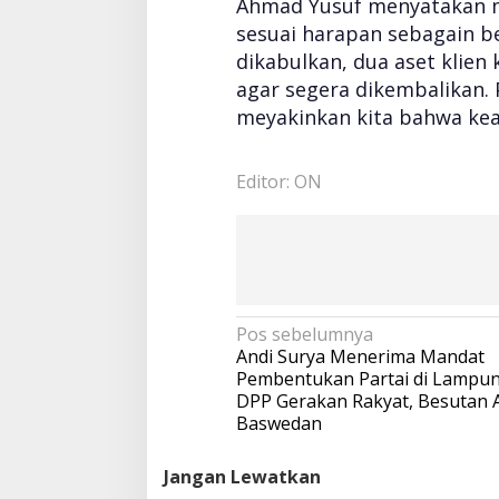
Ahmad Yusuf menyatakan m
sesuai harapan sebagain bes
dikabulkan, dua aset klien
agar segera dikembalikan. 
meyakinkan kita bahwa kea
Editor: ON
N
Pos sebelumnya
a
Andi Surya Menerima Mandat
v
Pembentukan Partai di Lampun
i
DPP Gerakan Rakyat, Besutan 
g
Baswedan
a
s
Jangan Lewatkan
i