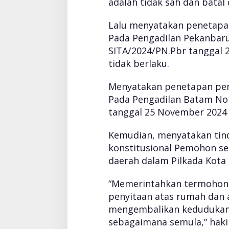
adalah tidak sah dan batal
k
r
Lalu menyatakan penetapan
i
Pada Pengadilan Pekanbaru
m
s
SITA/2024/PN.Pbr tanggal 
u
tidak berlaku.
s
P
Menyatakan penetapan peny
o
Pada Pengadilan Batam No
l
d
tanggal 25 November 2024 
a
R
Kemudian, menyatakan tin
i
konstitusional Pemohon se
a
daerah dalam Pilkada Kota
u
T
i
“Memerintahkan termohon
d
penyitaan atas rumah dan 
a
mengembalikan kedudukan
k
sebagaimana semula,” ha
S