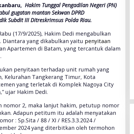
kanbaru,
Hakim Tunggal Pengadilan Negeri (PN)
abul gugatan mantan Sekwan DPRD
ik Subdit III Ditreskrimsus Polda Riau.
abu (17/9/2025), Hakim Dedi mengabulkan
. Diantara yang dikabulkan yaitu
penyitaan
an Apartemen di Batam, yang tercantuk dalam
.
ukan penyitaan terhadap unit rumah yang
h, Kelurahan Tangkerang Timur, Kota
temen yang terletak di Komplek Nagoya City
,” ujar Hakim Dedi.
m nomor 2, maka lanjut hakim, petutup nomor
ankan. Adapun petitum itu adalah menyatakan
or : Sp.Sita / 88 / XI / RES.3.3.2024 /
ember 2024 yang diterbitkan oleh termohon