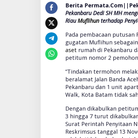
n
Berita Permata.Com||Pe
A
Pekanbaru Dedi SH MH meng
s
e
Riau
Muflihun
terhadap Penyid
t
M
Pada pembacaan putusan R
u
gugatan Muflihun sebagain
f
aset
rumah di Pekanbaru d
l
i
petitum nomor 2 pemohon
h
u
“Tindakan termohon melak
n
beralamat Jalan Banda Ace
o
Pekanbaru dan 1 unit apar
l
e
Walk, Kota Batam tidak sah
h
D
Dengan dikabulkan petitu
i
3 hingga 7 turut dikabulk
t
Surat Perintah Penyitaan Nom
r
e
Reskrimsus tanggal 13 Nov
s