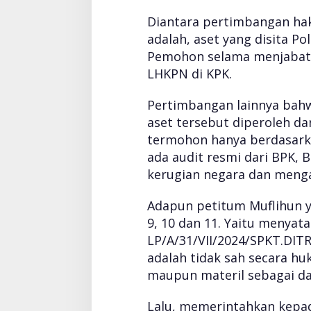
a
h
Diantara pertimbangan ha
adalah, aset yang disita P
Pemohon selama menjabat 
LHKPN di KPK.
Pertimbangan lainnya bah
aset tersebut diperoleh dar
termohon hanya berdasarkan
ada audit resmi dari BPK,
kerugian negara dan meng
Adapun petitum Muflihun y
9, 10 dan 11. Yaitu menyat
LP/A/31/VII/2024/SPKT.DIT
adalah tidak sah secara hu
maupun materil sebagai da
Lalu, memerintahkan kepa