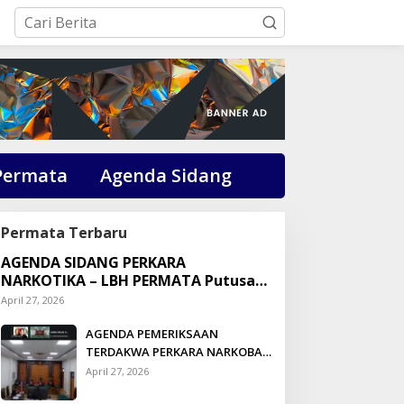
Permata
Agenda Sidang
Permata Terbaru
AGENDA SIDANG PERKARA
NARKOTIKA – LBH PERMATA Putusan:
Dikson Simbolon Divonis 3 Tahun
April 27, 2026
Penjara
AGENDA PEMERIKSAAN
TERDAKWA PERKARA NARKOBA
DI PENGADILAN TALUK
April 27, 2026
KUANTAN