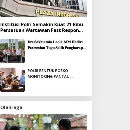
Institusi Polri Semakin Kuat 21 Ribu
Persatuan Wartawan Fast Respon
Yang Mendukung Presisi
𝐃𝐫𝐬 𝐒𝐨𝐤𝐡𝐢𝐚𝐭𝐮𝐥𝐨 𝐋𝐚𝐨𝐥𝐢, 𝐌𝐌 𝐇𝐚𝐝𝐢𝐫𝐢
𝐏𝐞𝐫𝐞𝐬𝐦𝐢𝐚𝐧 𝐓𝐮𝐠𝐮 𝐒𝐚𝐥𝐢𝐛 𝐏𝐞𝐧𝐠𝐡𝐚𝐫𝐚𝐩𝐚𝐧
& 𝐏𝐞𝐦𝐛𝐚𝐧𝐠𝐮𝐧𝐚𝐧 𝐆𝐞𝐝𝐮𝐧𝐠 𝐆𝐞𝐫𝐞𝐣𝐚
𝐉𝐞𝐦𝐚𝐚𝐭 𝐒𝐢𝐛𝐨𝐥𝐠𝐚
POLRI BENTUK POSKO
MONITORING PANTAU
PENERIMAAN ANGGOTA SECARA
REAL-TIME
Olahraga