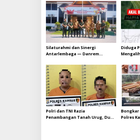
p
o
s
Silaturahmi dan Sinergi
Diduga P
Antarlembaga — Danrem
Mengali
031/Wira Bima Kunjungi
HGU PT. 
Kejaksaan Negeri Kuansing
melebihi
diizinka
Polri dan TNI Razia
Bongkar 
Penambangan Tanah Urug, Dua
Polres K
Pelaku Diamankan!
Upaya Su
di Hapus