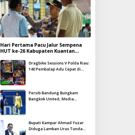
Hari Pertama Pacu Jalur Sempena
HUT ke-26 Kabupaten Kuantan
Singingi Berlangsung Meriah dan
Kondusif
Dragbike Sessions V Polda Riau:
140 Pembalap Adu Cepat di
Hadapan 5.000 Penonton
Persib Bandung Bungkam
Bangkok United, Media
Thailand Beri Pujian Besar
Bupati Kampar Ahmad Yuzar
Diduga Lamban Urus Tunda
Bayar, DPRD Geram – WHN