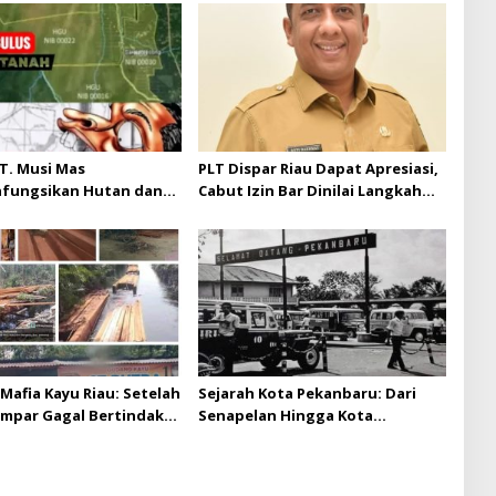
T. Musi Mas
PLT Dispar Riau Dapat Apresiasi,
hfungsikan Hutan dan
Cabut Izin Bar Dinilai Langkah
Musi Mas diduga
Tegas dan Pro-Rakyat
 batas izin yang
n
Mafia Kayu Riau: Setelah
Sejarah Kota Pekanbaru: Dari
ampar Gagal Bertindak,
Senapelan Hingga Kota
ap Puluhan Juta Minta
Metropolis
 Berita Kian Menguat