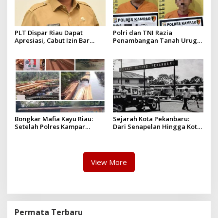
PLT Dispar Riau Dapat
Polri dan TNI Razia
Apresiasi, Cabut Izin Bar
Penambangan Tanah Urug,
Dinilai Langkah Tegas dan
Dua Pelaku Diamankan!
Pro-Rakyat
Bongkar Mafia Kayu Riau:
Sejarah Kota Pekanbaru:
Setelah Polres Kampar
Dari Senapelan Hingga Kota
Gagal Bertindak, Upaya
Metropolis
Suap Puluhan Juta Minta di
Hapus Berita Kian Menguat
View More
Permata Terbaru