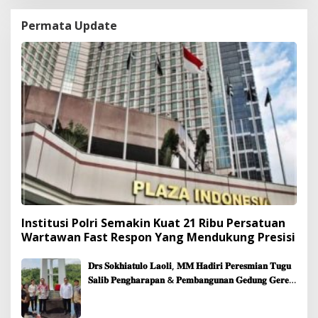
Permata Update
Institusi Polri Semakin Kuat 21 Ribu Persatuan
Wartawan Fast Respon Yang Mendukung Presisi
𝐃𝐫𝐬 𝐒𝐨𝐤𝐡𝐢𝐚𝐭𝐮𝐥𝐨 𝐋𝐚𝐨𝐥𝐢, 𝐌𝐌 𝐇𝐚𝐝𝐢𝐫𝐢 𝐏𝐞𝐫𝐞𝐬𝐦𝐢𝐚𝐧 𝐓𝐮𝐠𝐮
𝐒𝐚𝐥𝐢𝐛 𝐏𝐞𝐧𝐠𝐡𝐚𝐫𝐚𝐩𝐚𝐧 & 𝐏𝐞𝐦𝐛𝐚𝐧𝐠𝐮𝐧𝐚𝐧 𝐆𝐞𝐝𝐮𝐧𝐠 𝐆𝐞𝐫𝐞𝐣𝐚
𝐉𝐞𝐦𝐚𝐚𝐭 𝐒𝐢𝐛𝐨𝐥𝐠𝐚