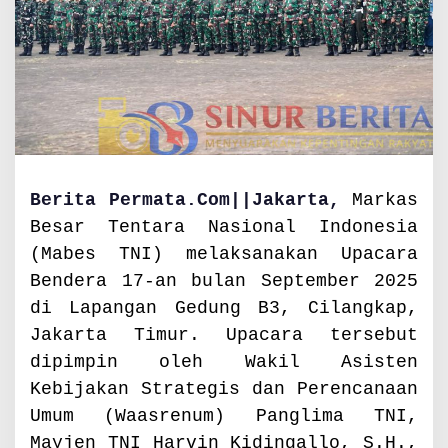
p
l
i
n
P
r
a
j
u
r
Berita Permata.Com||Jakarta,
Markas
i
Besar Tentara Nasional Indonesia
t
(Mabes TNI) melaksanakan Upacara
,
M
Bendera 17-an bulan September 2025
a
di Lapangan Gedung B3, Cilangkap,
b
Jakarta Timur. Upacara tersebut
e
s
dipimpin oleh Wakil Asisten
T
Kebijakan Strategis dan Perencanaan
N
Umum (Waasrenum) Panglima TNI,
I
G
Mayjen TNI Harvin Kidingallo, S.H.,