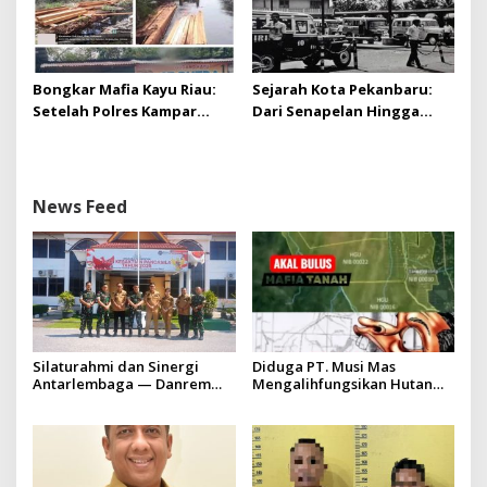
Bongkar Mafia Kayu Riau:
Sejarah Kota Pekanbaru:
Setelah Polres Kampar
Dari Senapelan Hingga
Gagal Bertindak, Upaya
Kota Metropolis
Suap Puluhan Juta Minta di
Hapus Berita Kian Menguat
News Feed
Silaturahmi dan Sinergi
Diduga PT. Musi Mas
Antarlembaga — Danrem
Mengalihfungsikan Hutan
031/Wira Bima Kunjungi
dan HGU PT. Musi Mas
Kejaksaan Negeri Kuansing
diduga melebihi batas izin
yang diizinkan