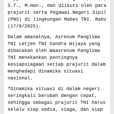
e
S.T., M.Han., dan diikuti oleh para
l
prajurit serta Pegawai Negeri Sipil
a
r
(PNS) di lingkungan Mabes TNI. Rabu
U
(17/9/2025).
p
a
Dalam amanatnya, Asrenum Panglima
c
a
TNI Letjen TNI Candra Wijaya yang
r
dibacakan oleh Waasrenum Panglima
a
TNI menekankan pentingnya
B
e
kesiapsiagaan setiap prajurit dalam
n
menghadapi dinamika situasi
d
nasional.
e
r
“Dinamika situasi di dalam negeri
a
1
seringkali berubah dengan cepat,
7
sehingga sebagai prajurit TNI harus
-
selalu siap sedia, siaga, dan siap
a