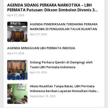
AGENDA SIDANG PERKARA NARKOTIKA – LBH
PERMATA Putusan: Dikson Simbolon Divonis 3
Tahun Penjara
April 27, 2026
AGENDA PEMERIKSAAN TERDAKWA PERKARA
NARKOBA DI PENGADILAN TALUK KUANTAN
April 27, 2026
AGENDA MINGGUAN LBH PERMATA INDOSIA
April 27, 2026
Sidang Perkara Qandri di Dampingi oleh
Team LBH Permata Indonesia
April 23, 2026
Akses Keadilan Tanpa Batas, LBH Permata
Indonesia berikan Layanan Konsultasi Hukum
Gratis untuk Kurang Mampu
September 19, 2025