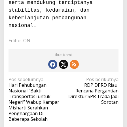
serta mendukung terciptanya
stabilitas, kedamaian, dan
keberlanjutan pembangunan
nasional.
Editor: ON
Ikuti Kami
N
Pos sebelumnya
Pos berikutnya
a
Hari Pehubungan
RDP DPRD Riau,
v
Nasional “Bakti
Rencana Pergantian
i
Transportasi untuk
Direktur SPR Trada Jadi
g
Negeri” Wabup Kampar
Sorotan
a
Misharti Serahkan
s
Penghargaan Di
i
Beberapa Sekolah
p