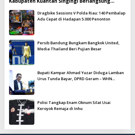
Kabupaten Kuantan Singingi Berlangsung
Meriah dan Kondusif
Dragbike Sessions V Polda Riau: 140 Pembalap
Adu Cepat di Hadapan 5.000 Penonton
Persib Bandung Bungkam Bangkok United,
Media Thailand Beri Pujian Besar
Bupati Kampar Ahmad Yuzar Diduga Lamban
Urus Tunda Bayar, DPRD Geram – WHN
Kampar Ultimatum: Janji Lunas Tahun Ini
Jangan PHP!
Polisi Tangkap Enam Oknum Silat Usai
Keroyok Remaja di Inhu