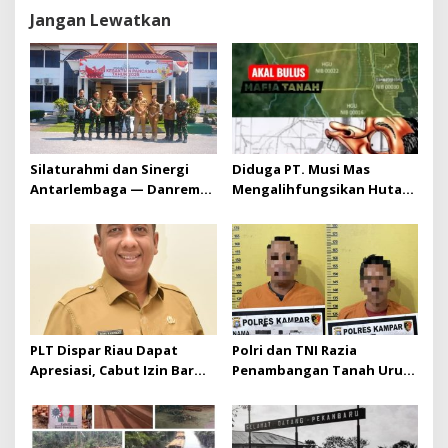
o
s
Jangan Lewatkan
Silaturahmi dan Sinergi
Diduga PT. Musi Mas
Antarlembaga — Danrem
Mengalihfungsikan Hutan
031/Wira Bima Kunjungi
dan HGU PT. Musi Mas
Kejaksaan Negeri Kuansing
diduga melebihi batas izin
yang diizinkan
PLT Dispar Riau Dapat
Polri dan TNI Razia
Apresiasi, Cabut Izin Bar
Penambangan Tanah Urug,
Dinilai Langkah Tegas dan
Dua Pelaku Diamankan!
Pro-Rakyat