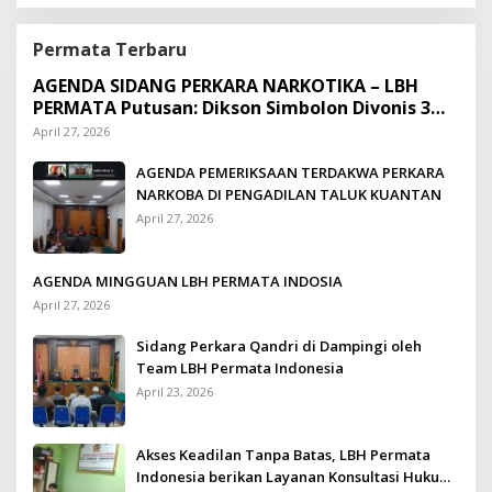
Permata Terbaru
AGENDA SIDANG PERKARA NARKOTIKA – LBH
PERMATA Putusan: Dikson Simbolon Divonis 3
Tahun Penjara
April 27, 2026
AGENDA PEMERIKSAAN TERDAKWA PERKARA
NARKOBA DI PENGADILAN TALUK KUANTAN
April 27, 2026
AGENDA MINGGUAN LBH PERMATA INDOSIA
April 27, 2026
Sidang Perkara Qandri di Dampingi oleh
Team LBH Permata Indonesia
April 23, 2026
Akses Keadilan Tanpa Batas, LBH Permata
Indonesia berikan Layanan Konsultasi Hukum