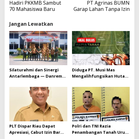
i
Hadiri PKKMB Sambut
PT Agrinas BUMN
g
70 Mahasiswa Baru
Garap Lahan Tanpa Izin
a
s
Jangan Lewatkan
i
p
o
s
Silaturahmi dan Sinergi
Diduga PT. Musi Mas
Antarlembaga — Danrem
Mengalihfungsikan Hutan
031/Wira Bima Kunjungi
dan HGU PT. Musi Mas
Kejaksaan Negeri Kuansing
diduga melebihi batas izin
yang diizinkan
PLT Dispar Riau Dapat
Polri dan TNI Razia
Apresiasi, Cabut Izin Bar
Penambangan Tanah Urug,
Dinilai Langkah Tegas dan
Dua Pelaku Diamankan!