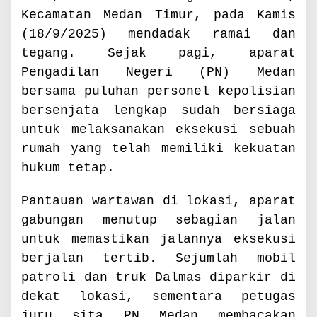
m
Kecamatan Medan Timur, pada Kamis
a
(18/9/2025) mendadak ramai dan
r
,
tegang. Sejak pagi, aparat
G
Pengadilan Negeri (PN) Medan
l
bersama puluhan personel kepolisian
u
g
bersenjata lengkap sudah bersiaga
u
untuk melaksanakan eksekusi sebuah
r
rumah yang telah memiliki kekuatan
D
a
hukum tetap.
r
a
Pantauan wartawan di lokasi, aparat
t
gabungan menutup sebagian jalan
I
,
untuk memastikan jalannya eksekusi
M
berjalan tertib. Sejumlah mobil
e
patroli dan truk Dalmas diparkir di
d
a
dekat lokasi, sementara petugas
n
juru sita PN Medan membacakan