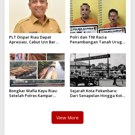
yang diizinkan
PLT Dispar Riau Dapat
Polri dan TNI Razia
Apresiasi, Cabut Izin Bar
Penambangan Tanah Urug,
Dinilai Langkah Tegas dan
Dua Pelaku Diamankan!
Pro-Rakyat
Bongkar Mafia Kayu Riau:
Sejarah Kota Pekanbaru:
Setelah Polres Kampar
Dari Senapelan Hingga Kota
Gagal Bertindak, Upaya
Metropolis
Suap Puluhan Juta Minta di
Hapus Berita Kian Menguat
View More