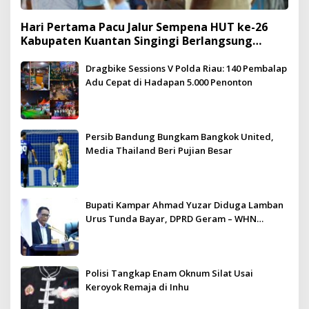
Hari Pertama Pacu Jalur Sempena HUT ke-26
Kabupaten Kuantan Singingi Berlangsung
Meriah dan Kondusif
Dragbike Sessions V Polda Riau: 140 Pembalap
Adu Cepat di Hadapan 5.000 Penonton
Persib Bandung Bungkam Bangkok United,
Media Thailand Beri Pujian Besar
Bupati Kampar Ahmad Yuzar Diduga Lamban
Urus Tunda Bayar, DPRD Geram – WHN
Kampar Ultimatum: Janji Lunas Tahun Ini
Jangan PHP!
Polisi Tangkap Enam Oknum Silat Usai
Keroyok Remaja di Inhu