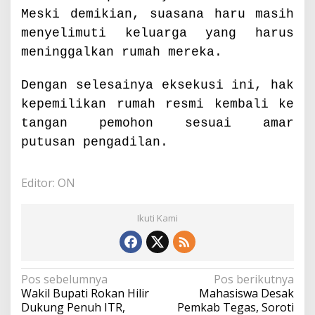
Meski demikian, suasana haru masih
menyelimuti keluarga yang harus
meninggalkan rumah mereka.
Dengan selesainya eksekusi ini, hak
kepemilikan rumah resmi kembali ke
tangan pemohon sesuai amar
putusan pengadilan.
Editor: ON
Ikuti Kami
N
Pos sebelumnya
Pos berikutnya
a
Wakil Bupati Rokan Hilir
Mahasiswa Desak
v
Dukung Penuh ITR,
Pemkab Tegas, Soroti