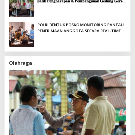
𝐒𝐚𝐥𝐢𝐛 𝐏𝐞𝐧𝐠𝐡𝐚𝐫𝐚𝐩𝐚𝐧 & 𝐏𝐞𝐦𝐛𝐚𝐧𝐠𝐮𝐧𝐚𝐧 𝐆𝐞𝐝𝐮𝐧𝐠 𝐆𝐞𝐫𝐞𝐣𝐚
𝐉𝐞𝐦𝐚𝐚𝐭 𝐒𝐢𝐛𝐨𝐥𝐠𝐚
POLRI BENTUK POSKO MONITORING PANTAU
PENERIMAAN ANGGOTA SECARA REAL-TIME
Olahraga