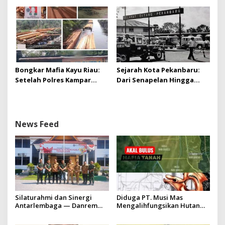
Pro-Rakyat
Bongkar Mafia Kayu Riau:
Sejarah Kota Pekanbaru:
Setelah Polres Kampar
Dari Senapelan Hingga
Gagal Bertindak, Upaya
Kota Metropolis
Suap Puluhan Juta Minta di
Hapus Berita Kian Menguat
News Feed
Silaturahmi dan Sinergi
Diduga PT. Musi Mas
Antarlembaga — Danrem
Mengalihfungsikan Hutan
031/Wira Bima Kunjungi
dan HGU PT. Musi Mas
Kejaksaan Negeri Kuansing
diduga melebihi batas izin