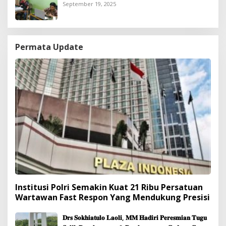
Gratis untuk Kurang Mampu
September 19, 2025
Permata Update
Institusi Polri Semakin Kuat 21 Ribu Persatuan
Wartawan Fast Respon Yang Mendukung Presisi
𝐃𝐫𝐬 𝐒𝐨𝐤𝐡𝐢𝐚𝐭𝐮𝐥𝐨 𝐋𝐚𝐨𝐥𝐢, 𝐌𝐌 𝐇𝐚𝐝𝐢𝐫𝐢 𝐏𝐞𝐫𝐞𝐬𝐦𝐢𝐚𝐧 𝐓𝐮𝐠𝐮