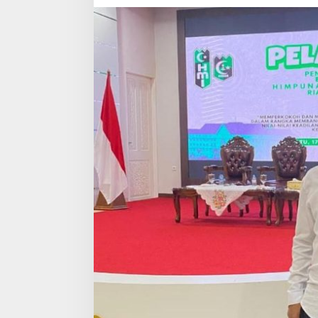
A
U
-
K
E
P
R
I
D
E
S
A
K
D
I
S
H
U
B
R
O
H