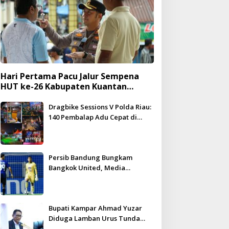
Hari Pertama Pacu Jalur Sempena
HUT ke-26 Kabupaten Kuantan
Singingi Berlangsung Meriah dan
Kondusif
Dragbike Sessions V Polda Riau:
140 Pembalap Adu Cepat di
Hadapan 5.000 Penonton
Persib Bandung Bungkam
Bangkok United, Media
Thailand Beri Pujian Besar
Bupati Kampar Ahmad Yuzar
Diduga Lamban Urus Tunda
Bayar, DPRD Geram – WHN