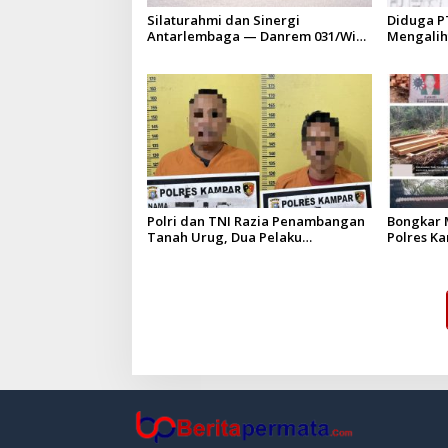
Silaturahmi dan Sinergi
Diduga P
Antarlembaga — Danrem 031/Wira
Mengalih
Bima Kunjungi Kejaksaan Negeri
HGU PT. 
Kuansing
batas izi
Polri dan TNI Razia Penambangan
Bongkar M
Tanah Urug, Dua Pelaku
Polres K
Diamankan!
Upaya Sua
Hapus Be