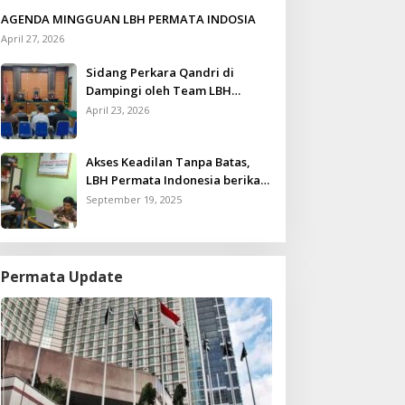
AGENDA MINGGUAN LBH PERMATA INDOSIA
April 27, 2026
Sidang Perkara Qandri di
Dampingi oleh Team LBH
Permata Indonesia
April 23, 2026
Akses Keadilan Tanpa Batas,
LBH Permata Indonesia berikan
Layanan Konsultasi Hukum
September 19, 2025
Gratis untuk Kurang Mampu
Permata Update