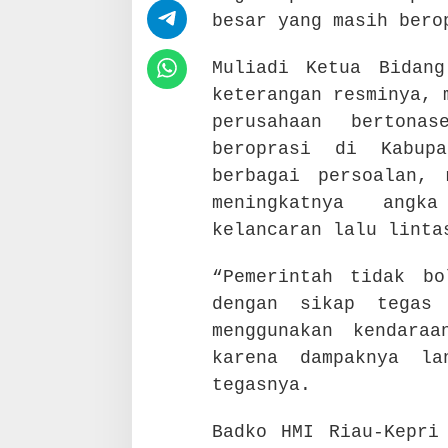
B
besar yang masih bero
E
R
Muliadi Ketua Bidan
T
keterangan resminya, 
O
N
perusahaan bertona
A
beroprasi di Kabup
S
berbagai persoalan, 
E
B
meningkatnya angk
E
kelancaran lalu linta
S
A
R
“Pemerintah tidak b
dengan sikap tegas 
menggunakan kendara
karena dampaknya la
tegasnya.
Badko HMI Riau-Kepri