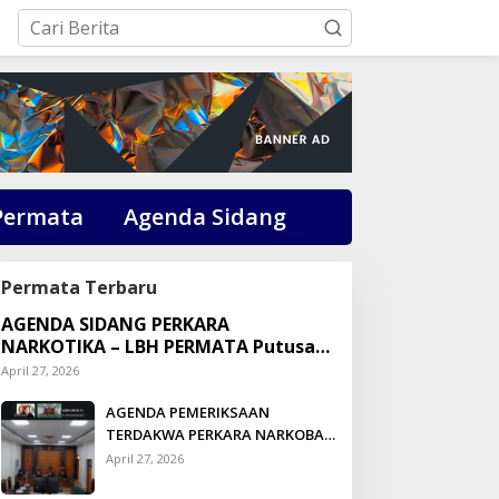
Permata
Agenda Sidang
Permata Terbaru
AGENDA SIDANG PERKARA
NARKOTIKA – LBH PERMATA Putusan:
Dikson Simbolon Divonis 3 Tahun
April 27, 2026
Penjara
AGENDA PEMERIKSAAN
TERDAKWA PERKARA NARKOBA
DI PENGADILAN TALUK
April 27, 2026
KUANTAN