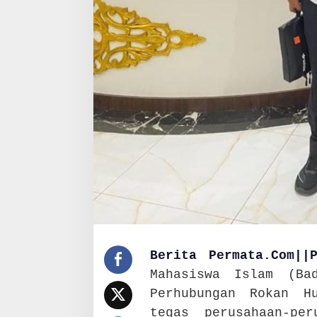
U
L
T
I
N
D
A
K
T
E
G
A
S
P
E
R
U
S
Berita Permata.Com||
A
H
Mahasiswa Islam (Ba
A
Perhubungan Rokan H
A
tegas perusahaan-pe
N