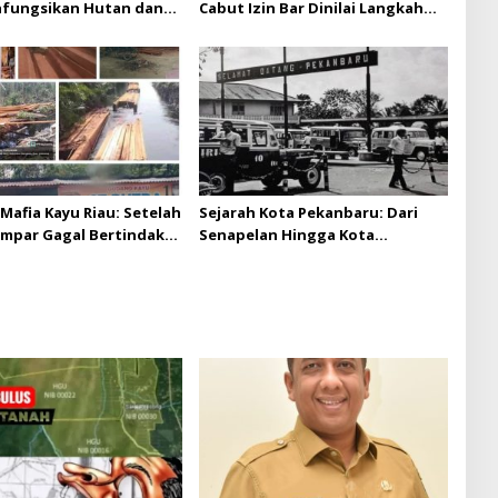
hfungsikan Hutan dan
Cabut Izin Bar Dinilai Langkah
Musi Mas diduga
Tegas dan Pro-Rakyat
 batas izin yang
n
Mafia Kayu Riau: Setelah
Sejarah Kota Pekanbaru: Dari
ampar Gagal Bertindak,
Senapelan Hingga Kota
ap Puluhan Juta Minta
Metropolis
 Berita Kian Menguat