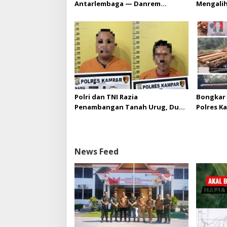
Antarlembaga — Danrem
Mengali
031/Wira Bima Kunjungi
HGU PT. 
Kejaksaan Negeri Kuansing
melebihi
diizinka
Polri dan TNI Razia
Bongkar 
Penambangan Tanah Urug, Dua
Polres K
Pelaku Diamankan!
Upaya Su
di Hapus
News Feed