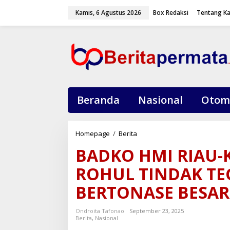
L
Kamis, 6 Agustus 2026
Box Redaksi
Tentang K
e
w
a
t
i
k
e
k
o
Beranda
Nasional
Otom
n
t
e
Homepage
/
Berita
B
n
A
BADKO HMI RIAU-
D
K
ROHUL TINDAK T
O
H
BERTONASE BESAR
M
I
Ondroita Tafonao
September 23, 2025
R
Berita
,
Nasional
I