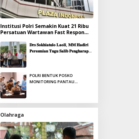
Institusi Polri Semakin Kuat 21 Ribu
Persatuan Wartawan Fast Respon
Yang Mendukung Presisi
𝐃𝐫𝐬 𝐒𝐨𝐤𝐡𝐢𝐚𝐭𝐮𝐥𝐨 𝐋𝐚𝐨𝐥𝐢, 𝐌𝐌 𝐇𝐚𝐝𝐢𝐫𝐢
𝐏𝐞𝐫𝐞𝐬𝐦𝐢𝐚𝐧 𝐓𝐮𝐠𝐮 𝐒𝐚𝐥𝐢𝐛 𝐏𝐞𝐧𝐠𝐡𝐚𝐫𝐚𝐩𝐚𝐧
& 𝐏𝐞𝐦𝐛𝐚𝐧𝐠𝐮𝐧𝐚𝐧 𝐆𝐞𝐝𝐮𝐧𝐠 𝐆𝐞𝐫𝐞𝐣𝐚
𝐉𝐞𝐦𝐚𝐚𝐭 𝐒𝐢𝐛𝐨𝐥𝐠𝐚
POLRI BENTUK POSKO
MONITORING PANTAU
PENERIMAAN ANGGOTA SECARA
REAL-TIME
Olahraga