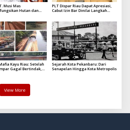
T. Musi Mas
PLT Dispar Riau Dapat Apresiasi,
fungsikan Hutan dan
Cabut Izin Bar Dinilai Langkah
Musi Mas diduga melebihi
Tegas dan Pro-Rakyat
n yang diizinkan
afia Kayu Riau: Setelah
Sejarah Kota Pekanbaru: Dari
ampar Gagal Bertindak,
Senapelan Hingga Kota Metropolis
p Puluhan Juta Minta di
rita Kian Menguat
View More