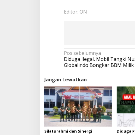
Editor: ON
N
Pos sebelumnya
a
Diduga Ilegal, Mobil Tangki N
v
Globalindo Bongkar BBM Milik
i
g
Jangan Lewatkan
a
s
i
p
o
s
Silaturahmi dan Sinergi
Diduga P