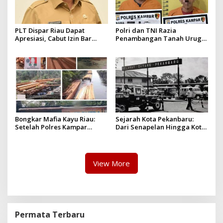
PLT Dispar Riau Dapat
Polri dan TNI Razia
Apresiasi, Cabut Izin Bar
Penambangan Tanah Urug,
Dinilai Langkah Tegas dan
Dua Pelaku Diamankan!
Pro-Rakyat
Bongkar Mafia Kayu Riau:
Sejarah Kota Pekanbaru:
Setelah Polres Kampar
Dari Senapelan Hingga Kota
Gagal Bertindak, Upaya
Metropolis
Suap Puluhan Juta Minta di
Hapus Berita Kian Menguat
View More
Permata Terbaru