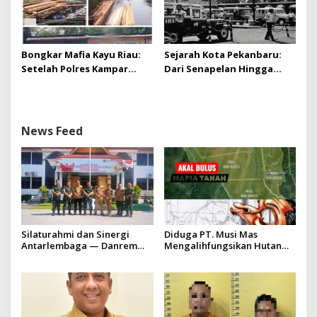
Bongkar Mafia Kayu Riau:
Sejarah Kota Pekanbaru:
Setelah Polres Kampar
Dari Senapelan Hingga
Gagal Bertindak, Upaya
Kota Metropolis
Suap Puluhan Juta Minta di
Hapus Berita Kian Menguat
News Feed
Silaturahmi dan Sinergi
Diduga PT. Musi Mas
Antarlembaga — Danrem
Mengalihfungsikan Hutan
031/Wira Bima Kunjungi
dan HGU PT. Musi Mas
Kejaksaan Negeri Kuansing
diduga melebihi batas izin
yang diizinkan