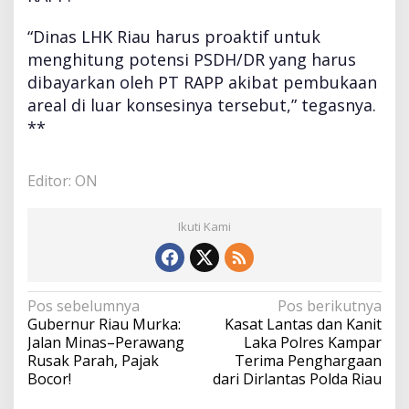
“Dinas LHK Riau harus proaktif untuk
menghitung potensi PSDH/DR yang harus
dibayarkan oleh PT RAPP akibat pembukaan
areal di luar konsesinya tersebut,” tegasnya.
**
Editor: ON
Ikuti Kami
N
Pos sebelumnya
Pos berikutnya
a
Gubernur Riau Murka:
Kasat Lantas dan Kanit
v
Jalan Minas–Perawang
Laka Polres Kampar
i
Rusak Parah, Pajak
Terima Penghargaan
g
Bocor!
dari Dirlantas Polda Riau
a
s