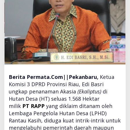
i
a
u
u
n
g
k
a
p
D
u
g
a
Berita Permata.Com||Pekanbaru,
Ketua
a
Komisi 3 DPRD Provinsi Riau, Edi Basri
n
ungkap penanaman Akasia
(Ekaliptus)
di
P
Hutan Desa (HT) seluas 1.568 Hektar
T
R
milik
PT RAPP
yang diklaim ditanam oleh
A
Lembaga Pengelola Hutan Desa (LPHD)
P
Rantau Kasih, diduga kuat intrik-intrik untuk
P
mengelabuhi pemerintah daerah maupun
H