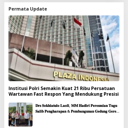
Permata Update
Institusi Polri Semakin Kuat 21 Ribu Persatuan
Wartawan Fast Respon Yang Mendukung Presisi
𝐃𝐫𝐬 𝐒𝐨𝐤𝐡𝐢𝐚𝐭𝐮𝐥𝐨 𝐋𝐚𝐨𝐥𝐢, 𝐌𝐌 𝐇𝐚𝐝𝐢𝐫𝐢 𝐏𝐞𝐫𝐞𝐬𝐦𝐢𝐚𝐧 𝐓𝐮𝐠𝐮
𝐒𝐚𝐥𝐢𝐛 𝐏𝐞𝐧𝐠𝐡𝐚𝐫𝐚𝐩𝐚𝐧 & 𝐏𝐞𝐦𝐛𝐚𝐧𝐠𝐮𝐧𝐚𝐧 𝐆𝐞𝐝𝐮𝐧𝐠 𝐆𝐞𝐫𝐞𝐣𝐚
𝐉𝐞𝐦𝐚𝐚𝐭 𝐒𝐢𝐛𝐨𝐥𝐠𝐚