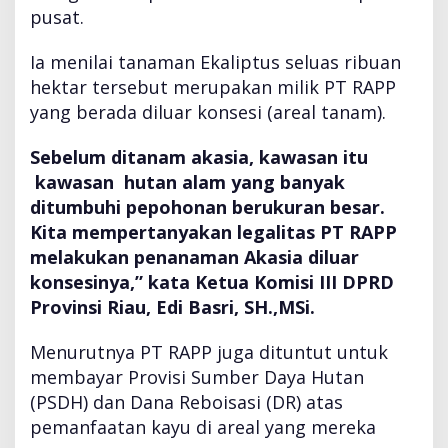
i
pusat.
n
d
Ia menilai tanaman Ekaliptus seluas ribuan
a
hektar tersebut merupakan milik PT RAPP
r
yang berada diluar konsesi (areal tanam).
i
B
a
Sebelum ditanam akasia, kawasan itu
y
kawasan hutan alam yang banyak
a
ditumbuhi pepohonan berukuran besar.
r
Kita mempertanyakan legalitas PT RAPP
P
S
melakukan penanaman Akasia diluar
D
konsesinya,” kata Ketua Komisi III DPRD
H
Provinsi Riau, Edi Basri, SH.,MSi.
H
u
Menurutnya PT RAPP juga dituntut untuk
t
a
membayar Provisi Sumber Daya Hutan
n
(PSDH) dan Dana Reboisasi (DR) atas
1
pemanfaatan kayu di areal yang mereka
.