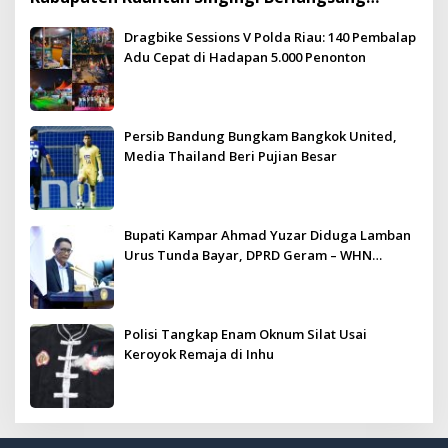
Meriah dan Kondusif
Dragbike Sessions V Polda Riau: 140 Pembalap
Adu Cepat di Hadapan 5.000 Penonton
Persib Bandung Bungkam Bangkok United,
Media Thailand Beri Pujian Besar
Bupati Kampar Ahmad Yuzar Diduga Lamban
Urus Tunda Bayar, DPRD Geram – WHN
Kampar Ultimatum: Janji Lunas Tahun Ini
Jangan PHP!
Polisi Tangkap Enam Oknum Silat Usai
Keroyok Remaja di Inhu