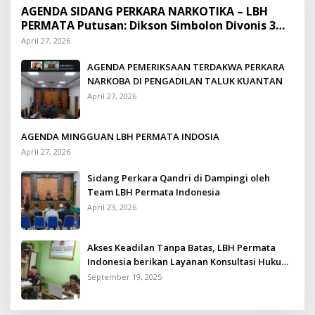
AGENDA SIDANG PERKARA NARKOTIKA – LBH
PERMATA Putusan: Dikson Simbolon Divonis 3
Tahun Penjara
April 27, 2026
AGENDA PEMERIKSAAN TERDAKWA PERKARA
NARKOBA DI PENGADILAN TALUK KUANTAN
April 27, 2026
AGENDA MINGGUAN LBH PERMATA INDOSIA
April 27, 2026
Sidang Perkara Qandri di Dampingi oleh
Team LBH Permata Indonesia
April 23, 2026
Akses Keadilan Tanpa Batas, LBH Permata
Indonesia berikan Layanan Konsultasi Hukum
Gratis untuk Kurang Mampu
September 19, 2025