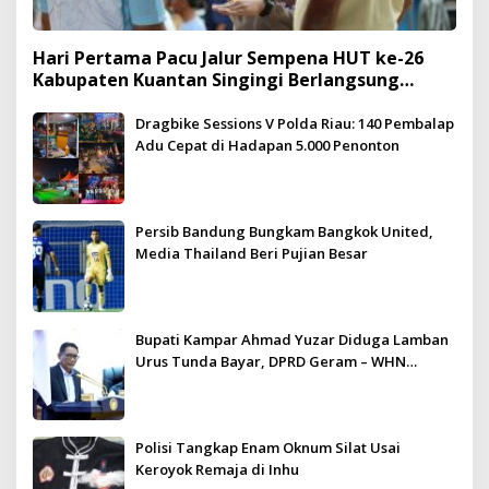
Hari Pertama Pacu Jalur Sempena HUT ke-26
Kabupaten Kuantan Singingi Berlangsung
Meriah dan Kondusif
Dragbike Sessions V Polda Riau: 140 Pembalap
Adu Cepat di Hadapan 5.000 Penonton
Persib Bandung Bungkam Bangkok United,
Media Thailand Beri Pujian Besar
Bupati Kampar Ahmad Yuzar Diduga Lamban
Urus Tunda Bayar, DPRD Geram – WHN
Kampar Ultimatum: Janji Lunas Tahun Ini
Jangan PHP!
Polisi Tangkap Enam Oknum Silat Usai
Keroyok Remaja di Inhu