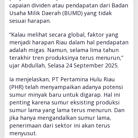
m
capaian dividen atau pendapatan dari Badan
P
Usaha Milik Daerah (BUMD) yang tidak
e
sesuai harapan.
r
c
“Kalau melihat secara global, faktor yang
e
p
menjadi harapan Riau dalam hal pendapatan
a
adalah migas. Namun, selama lima tahun
t
terakhir tren produksinya terus menurun,”
a
ujar Abdullah, Selasa 24 September 2025.
n
P
e
Ia menjelaskan, PT Pertamina Hulu Riau
n
(PHR) telah menyampaikan adanya potensi
d
sumur minyak baru untuk digarap. Hal ini
a
penting karena sumur eksisting produksi
p
a
sumur lama yang lama terus menurun. Dan
t
jika hanya mengandalkan sumur lama,
a
penerimaan dari sektor ini akan terus
n
menyusut.