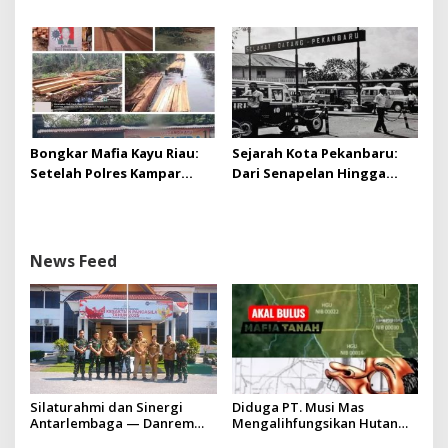
Dinilai Langkah Tegas dan
Dua Pelaku Diamankan!
Pro-Rakyat
Bongkar Mafia Kayu Riau:
Sejarah Kota Pekanbaru:
Setelah Polres Kampar
Dari Senapelan Hingga
Gagal Bertindak, Upaya
Kota Metropolis
Suap Puluhan Juta Minta di
Hapus Berita Kian Menguat
News Feed
Silaturahmi dan Sinergi
Diduga PT. Musi Mas
Antarlembaga — Danrem
Mengalihfungsikan Hutan
031/Wira Bima Kunjungi
dan HGU PT. Musi Mas