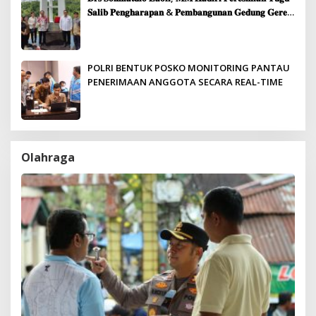
𝐒𝐚𝐥𝐢𝐛 𝐏𝐞𝐧𝐠𝐡𝐚𝐫𝐚𝐩𝐚𝐧 & 𝐏𝐞𝐦𝐛𝐚𝐧𝐠𝐮𝐧𝐚𝐧 𝐆𝐞𝐝𝐮𝐧𝐠 𝐆𝐞𝐫𝐞𝐣𝐚
𝐉𝐞𝐦𝐚𝐚𝐭 𝐒𝐢𝐛𝐨𝐥𝐠𝐚
POLRI BENTUK POSKO MONITORING PANTAU
PENERIMAAN ANGGOTA SECARA REAL-TIME
Olahraga