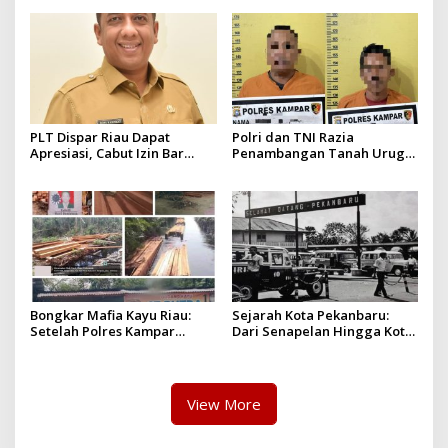
Kejaksaan Negeri Kuansing
diduga melebihi batas izin
yang diizinkan
PLT Dispar Riau Dapat
Polri dan TNI Razia
Apresiasi, Cabut Izin Bar
Penambangan Tanah Urug,
Dinilai Langkah Tegas dan
Dua Pelaku Diamankan!
Pro-Rakyat
Bongkar Mafia Kayu Riau:
Sejarah Kota Pekanbaru:
Setelah Polres Kampar
Dari Senapelan Hingga Kota
Gagal Bertindak, Upaya
Metropolis
Suap Puluhan Juta Minta di
Hapus Berita Kian Menguat
View More