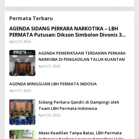
Permata Terbaru
AGENDA SIDANG PERKARA NARKOTIKA – LBH
PERMATA Putusan: Dikson Simbolon Divonis 3
Tahun Penjara
April 27, 2026
AGENDA PEMERIKSAAN TERDAKWA PERKARA
NARKOBA DI PENGADILAN TALUK KUANTAN
April 27, 2026
AGENDA MINGGUAN LBH PERMATA INDOSIA
April 27, 2026
Sidang Perkara Qandri di Dampingi oleh
Team LBH Permata Indonesia
April 23, 2026
Akses Keadilan Tanpa Batas, LBH Permata
Indonesia berikan Layanan Konsultasi Hukum