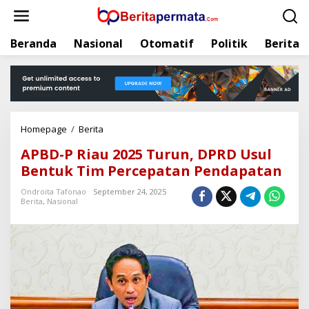
L
e
w
Beranda
Nasional
Otomatif
Politik
Berita
a
t
i
k
e
k
Homepage
/
Berita
A
o
P
n
APBD-P Riau 2025 Turun, DPRD Usul
B
t
Bentuk Tim Percepatan Pendapatan
D
e
-
n
Ondroita Tafonao
September 24, 2025
P
Berita
,
Nasional
R
i
a
u
2
0
2
5