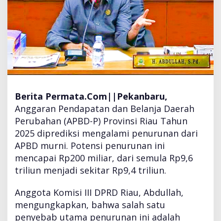
T
u
r
u
n
,
D
P
R
Berita Permata.Com||
Pekanbaru
,
D
Anggaran Pendapatan dan Belanja Daerah
U
s
Perubahan (APBD-P) Provinsi Riau Tahun
u
2025 diprediksi mengalami penurunan dari
l
APBD murni. Potensi penurunan ini
B
mencapai Rp200 miliar, dari semula Rp9,6
e
n
triliun menjadi sekitar Rp9,4 triliun.
t
u
Anggota Komisi III DPRD Riau, Abdullah,
k
mengungkapkan, bahwa salah satu
T
penyebab utama penurunan ini adalah
i