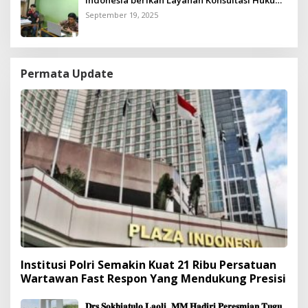
Gratis untuk Kurang Mampu
September 19, 2025
Permata Update
Institusi Polri Semakin Kuat 21 Ribu Persatuan
Wartawan Fast Respon Yang Mendukung Presisi
𝐃𝐫𝐬 𝐒𝐨𝐤𝐡𝐢𝐚𝐭𝐮𝐥𝐨 𝐋𝐚𝐨𝐥𝐢, 𝐌𝐌 𝐇𝐚𝐝𝐢𝐫𝐢 𝐏𝐞𝐫𝐞𝐬𝐦𝐢𝐚𝐧 𝐓𝐮𝐠𝐮