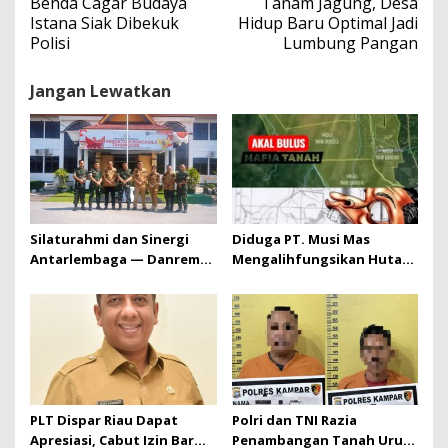
Benda Cagar Budaya
Tanam Jagung, Desa
i
Istana Siak Dibekuk
Hidup Baru Optimal Jadi
g
Polisi
Lumbung Pangan
a
s
Jangan Lewatkan
i
p
o
s
Silaturahmi dan Sinergi
Diduga PT. Musi Mas
Antarlembaga — Danrem
Mengalihfungsikan Hutan
031/Wira Bima Kunjungi
dan HGU PT. Musi Mas
Kejaksaan Negeri Kuansing
diduga melebihi batas izin
yang diizinkan
PLT Dispar Riau Dapat
Polri dan TNI Razia
Apresiasi, Cabut Izin Bar
Penambangan Tanah Urug,