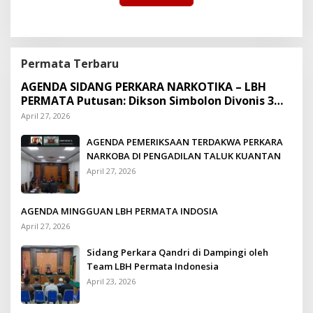
Permata Terbaru
AGENDA SIDANG PERKARA NARKOTIKA – LBH
PERMATA Putusan: Dikson Simbolon Divonis 3
Tahun Penjara
April 27, 2026
AGENDA PEMERIKSAAN TERDAKWA PERKARA
NARKOBA DI PENGADILAN TALUK KUANTAN
April 27, 2026
AGENDA MINGGUAN LBH PERMATA INDOSIA
April 27, 2026
Sidang Perkara Qandri di Dampingi oleh
Team LBH Permata Indonesia
April 23, 2026