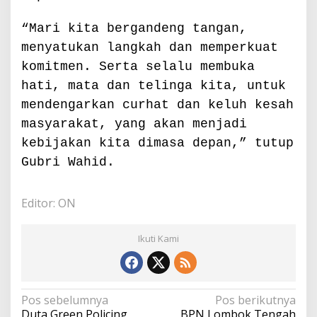
“Mari kita bergandeng tangan,
menyatukan langkah dan memperkuat
komitmen. Serta selalu membuka
hati, mata dan telinga kita, untuk
mendengarkan curhat dan keluh kesah
masyarakat, yang akan menjadi
kebijakan kita dimasa depan,” tutup
Gubri Wahid.
Editor: ON
Ikuti Kami
N
Pos sebelumnya
Pos berikutnya
a
Duta Green Policing
BPN Lombok Tengah