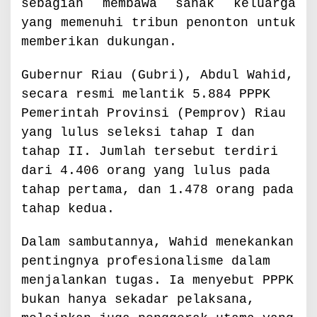
sebagian membawa sanak keluarga
f
yang memenuhi tribun penonton untuk
e
s
memberikan dukungan.
i
o
Gubernur Riau (Gubri), Abdul Wahid,
n
a
secara resmi melantik 5.884 PPPK
l
Pemerintah Provinsi (Pemprov) Riau
i
yang lulus seleksi tahap I dan
s
m
tahap II. Jumlah tersebut terdiri
e
dari 4.406 orang yang lulus pada
d
tahap pertama, dan 1.478 orang pada
a
n
tahap kedua.
P
e
Dalam sambutannya, Wahid menekankan
l
pentingnya profesionalisme dalam
a
y
menjalankan tugas. Ia menyebut PPPK
a
bukan hanya sekadar pelaksana,
n