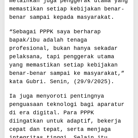
melainkan juga penggerak utama yang
a
n
memastikan setiap kebijakan benar-
P
benar sampai kepada masyarakat.
u
b
“Sebagai PPPK saya berharap
l
i
bapak/ibu adalah tenaga
k
profesional, bukan hanya sekadar
pelaksana, tapi penggerak utama
yang memastikan setiap kebijakan
benar-benar sampai ke masyarakat,”
kata Gubri. Senin, (29/9/2025).
Ia juga menyoroti pentingnya
penguasaan teknologi bagi aparatur
di era digital. Para PPPK
diingatkan untuk adaptif, bekerja
cepat dan tepat, serta menjaga
integritas tinggi. Selain itu,