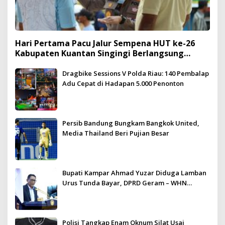
Hari Pertama Pacu Jalur Sempena HUT ke-26
Kabupaten Kuantan Singingi Berlangsung
Meriah dan Kondusif
Dragbike Sessions V Polda Riau: 140 Pembalap
Adu Cepat di Hadapan 5.000 Penonton
Persib Bandung Bungkam Bangkok United,
Media Thailand Beri Pujian Besar
Bupati Kampar Ahmad Yuzar Diduga Lamban
Urus Tunda Bayar, DPRD Geram – WHN
Kampar Ultimatum: Janji Lunas Tahun Ini
Jangan PHP!
Polisi Tangkap Enam Oknum Silat Usai