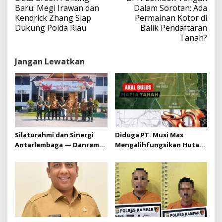
v
Baru: Megi Irawan dan
Dalam Sorotan: Ada
i
Kendrick Zhang Siap
Permainan Kotor di
g
Dukung Polda Riau
Balik Pendaftaran
a
Tanah?
s
i
Jangan Lewatkan
p
o
s
Silaturahmi dan Sinergi
Diduga PT. Musi Mas
Antarlembaga — Danrem
Mengalihfungsikan Hutan
031/Wira Bima Kunjungi
dan HGU PT. Musi Mas
Kejaksaan Negeri Kuansing
diduga melebihi batas izin
yang diizinkan