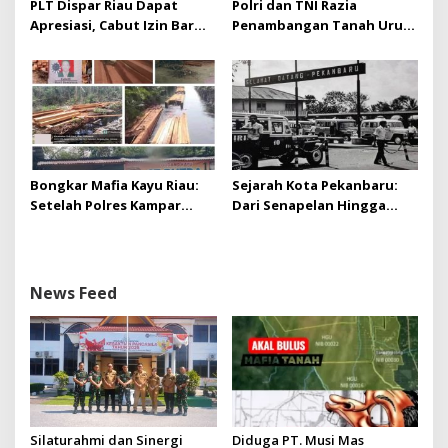
PLT Dispar Riau Dapat
Polri dan TNI Razia
Apresiasi, Cabut Izin Bar
Penambangan Tanah Urug,
Dinilai Langkah Tegas dan
Dua Pelaku Diamankan!
Pro-Rakyat
Bongkar Mafia Kayu Riau:
Sejarah Kota Pekanbaru:
Setelah Polres Kampar
Dari Senapelan Hingga
Gagal Bertindak, Upaya
Kota Metropolis
Suap Puluhan Juta Minta di
Hapus Berita Kian Menguat
News Feed
Silaturahmi dan Sinergi
Diduga PT. Musi Mas