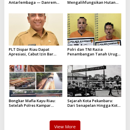
Antarlembaga — Danrem
Mengalihfungsikan Hutan
031/Wira Bima Kunjungi
dan HGU PT. Musi Mas
Kejaksaan Negeri Kuansing
diduga melebihi batas izin
yang diizinkan
PLT Dispar Riau Dapat
Polri dan TNI Razia
Apresiasi, Cabut Izin Bar
Penambangan Tanah Urug,
Dinilai Langkah Tegas dan
Dua Pelaku Diamankan!
Pro-Rakyat
Bongkar Mafia Kayu Riau:
Sejarah Kota Pekanbaru:
Setelah Polres Kampar
Dari Senapelan Hingga Kota
Gagal Bertindak, Upaya
Metropolis
Suap Puluhan Juta Minta di
Hapus Berita Kian Menguat
View More