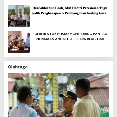
𝐃𝐫𝐬 𝐒𝐨𝐤𝐡𝐢𝐚𝐭𝐮𝐥𝐨 𝐋𝐚𝐨𝐥𝐢, 𝐌𝐌 𝐇𝐚𝐝𝐢𝐫𝐢 𝐏𝐞𝐫𝐞𝐬𝐦𝐢𝐚𝐧 𝐓𝐮𝐠𝐮
𝐒𝐚𝐥𝐢𝐛 𝐏𝐞𝐧𝐠𝐡𝐚𝐫𝐚𝐩𝐚𝐧 & 𝐏𝐞𝐦𝐛𝐚𝐧𝐠𝐮𝐧𝐚𝐧 𝐆𝐞𝐝𝐮𝐧𝐠 𝐆𝐞𝐫𝐞𝐣𝐚
𝐉𝐞𝐦𝐚𝐚𝐭 𝐒𝐢𝐛𝐨𝐥𝐠𝐚
POLRI BENTUK POSKO MONITORING PANTAU
PENERIMAAN ANGGOTA SECARA REAL-TIME
Olahraga