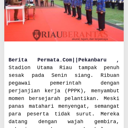
R
i
b
u
a
n
P
P
P
K
Berita Permata.Com||Pekanbaru ,
,
Stadion Utama Riau tampak penuh
T
e
sesak pada Senin siang. Ribuan
k
pegawai pemerintah dengan
a
perjanjian kerja (PPPK), menyambut
n
k
momen bersejarah pelantikan. Meski
a
panas matahari menyengat, semangat
n
para peserta tidak surut. Mereka
P
r
datang dengan wajah gembira,
o