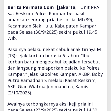
k
Berita Permata.Com||
Jakarta,
Unit PPA
n
y
Sat Reskrim Polres Kampar berhasil
a
amankan seorang pria berinisial MI (39),
S
Kecamatan Siak Hulu, Kabupaten Kampar
e
pada Selasa (30/9/2025) sekira pukul 19.45
j
a
Wib.
k
U
Pasalnya pelaku nekat cabuli anak tirinya M
s
(13) sejak korban berusia 6 tahun. “Ibu
i
korban baru mengetahui kejadian tersebut
a
6
dan langsung melaporkan pelaku ke Polres
T
Kampar,” jelas Kapolres Kampar, AKBP. Boby
a
Putra Ramadhan S melalui Kasat Reskrim,
h
AKP. Gian Wiatma Jonimandala, Kamis
u
n
(2/10/2025).
Awalnya terbongkarnya aksi keji pria ini
pada Selasa (23/9/2025) sekira pukul 14.30