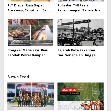
PLT Dispar Riau Dapat
Polri dan TNI Razia
Apresiasi, Cabut Izin Bar
Penambangan Tanah Urug,
Dinilai Langkah Tegas dan
Dua Pelaku Diamankan!
Pro-Rakyat
Bongkar Mafia Kayu Riau:
Sejarah Kota Pekanbaru:
Setelah Polres Kampar
Dari Senapelan Hingga
Gagal Bertindak, Upaya
Kota Metropolis
Suap Puluhan Juta Minta di
Hapus Berita Kian Menguat
News Feed