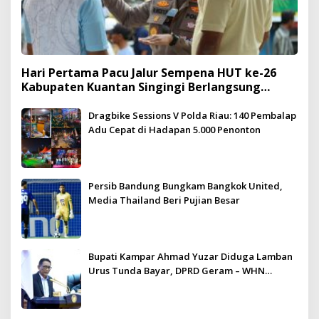
Hari Pertama Pacu Jalur Sempena HUT ke-26
Kabupaten Kuantan Singingi Berlangsung
Meriah dan Kondusif
Dragbike Sessions V Polda Riau: 140 Pembalap
Adu Cepat di Hadapan 5.000 Penonton
Persib Bandung Bungkam Bangkok United,
Media Thailand Beri Pujian Besar
Bupati Kampar Ahmad Yuzar Diduga Lamban
Urus Tunda Bayar, DPRD Geram – WHN
Kampar Ultimatum: Janji Lunas Tahun Ini
Jangan PHP!