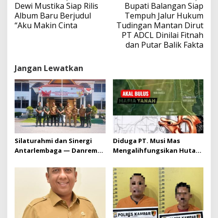
a
Dewi Mustika Siap Rilis
Bupati Balangan Siap
v
Album Baru Berjudul
Tempuh Jalur Hukum
i
“Aku Makin Cinta
Tudingan Mantan Dirut
g
PT ADCL Dinilai Fitnah
a
dan Putar Balik Fakta
s
i
Jangan Lewatkan
p
o
s
Silaturahmi dan Sinergi
Diduga PT. Musi Mas
Antarlembaga — Danrem
Mengalihfungsikan Hutan
031/Wira Bima Kunjungi
dan HGU PT. Musi Mas
Kejaksaan Negeri Kuansing
diduga melebihi batas izin
yang diizinkan