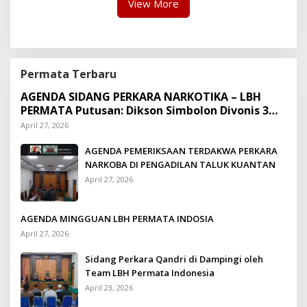
View More
Permata Terbaru
AGENDA SIDANG PERKARA NARKOTIKA – LBH
PERMATA Putusan: Dikson Simbolon Divonis 3
Tahun Penjara
April 27, 2026
AGENDA PEMERIKSAAN TERDAKWA PERKARA
NARKOBA DI PENGADILAN TALUK KUANTAN
April 27, 2026
AGENDA MINGGUAN LBH PERMATA INDOSIA
April 27, 2026
Sidang Perkara Qandri di Dampingi oleh
Team LBH Permata Indonesia
April 23, 2026