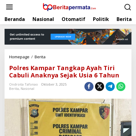
L
e
w
Beranda
Nasional
Otomatif
Politik
Berita
a
t
i
k
e
k
Homepage
/
Berita
P
o
o
n
Polres Kampar Tangkap Ayah Tiri
l
t
Cabuli Anaknya Sejak Usia 6 Tahun
r
e
e
n
Ondroita Tafonao
Oktober 3, 2025
s
Berita
,
Nasional
K
a
m
p
a
r
T
a