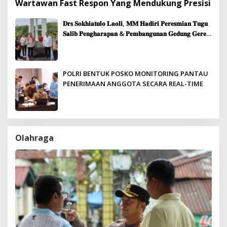
Wartawan Fast Respon Yang Mendukung Presisi
𝐃𝐫𝐬 𝐒𝐨𝐤𝐡𝐢𝐚𝐭𝐮𝐥𝐨 𝐋𝐚𝐨𝐥𝐢, 𝐌𝐌 𝐇𝐚𝐝𝐢𝐫𝐢 𝐏𝐞𝐫𝐞𝐬𝐦𝐢𝐚𝐧 𝐓𝐮𝐠𝐮
𝐒𝐚𝐥𝐢𝐛 𝐏𝐞𝐧𝐠𝐡𝐚𝐫𝐚𝐩𝐚𝐧 & 𝐏𝐞𝐦𝐛𝐚𝐧𝐠𝐮𝐧𝐚𝐧 𝐆𝐞𝐝𝐮𝐧𝐠 𝐆𝐞𝐫𝐞𝐣𝐚
𝐉𝐞𝐦𝐚𝐚𝐭 𝐒𝐢𝐛𝐨𝐥𝐠𝐚
POLRI BENTUK POSKO MONITORING PANTAU
PENERIMAAN ANGGOTA SECARA REAL-TIME
Olahraga