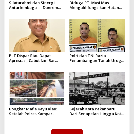
Silaturahmi dan Sinergi
Diduga PT. Musi Mas
Antarlembaga — Danrem
Mengalihfungsikan Hutan
031/Wira Bima Kunjungi
dan HGU PT. Musi Mas
Kejaksaan Negeri Kuansing
diduga melebihi batas izin
yang diizinkan
PLT Dispar Riau Dapat
Polri dan TNI Razia
Apresiasi, Cabut Izin Bar
Penambangan Tanah Urug,
Dinilai Langkah Tegas dan
Dua Pelaku Diamankan!
Pro-Rakyat
Bongkar Mafia Kayu Riau:
Sejarah Kota Pekanbaru:
Setelah Polres Kampar
Dari Senapelan Hingga Kota
Gagal Bertindak, Upaya
Metropolis
Suap Puluhan Juta Minta di
Hapus Berita Kian Menguat