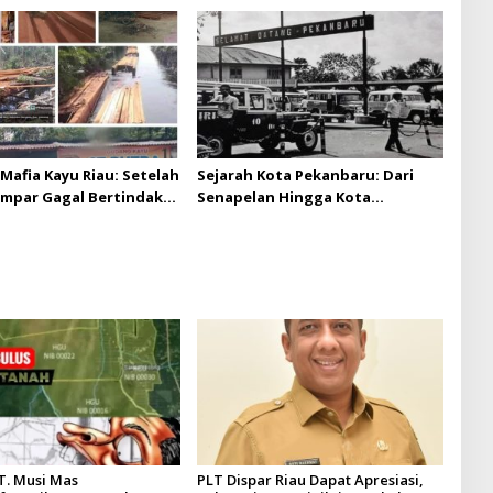
 batas izin yang
n
Mafia Kayu Riau: Setelah
Sejarah Kota Pekanbaru: Dari
ampar Gagal Bertindak,
Senapelan Hingga Kota
ap Puluhan Juta Minta
Metropolis
 Berita Kian Menguat
T. Musi Mas
PLT Dispar Riau Dapat Apresiasi,