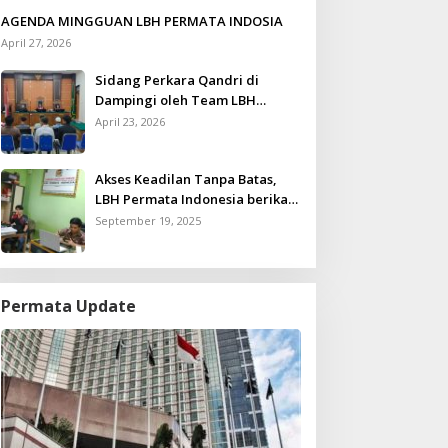
AGENDA MINGGUAN LBH PERMATA INDOSIA
April 27, 2026
Sidang Perkara Qandri di
Dampingi oleh Team LBH
Permata Indonesia
April 23, 2026
Akses Keadilan Tanpa Batas,
LBH Permata Indonesia berikan
Layanan Konsultasi Hukum
September 19, 2025
Gratis untuk Kurang Mampu
Permata Update