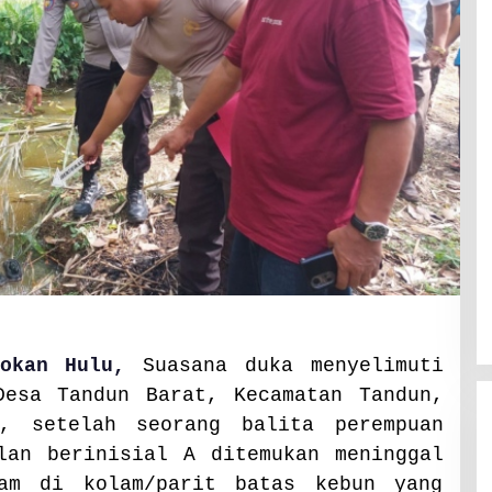
|Rokan Hulu,
Suasana duka menyelimuti
Desa Tandun Barat, Kecamatan Tandun,
u, setelah seorang balita perempuan
lan berinisial A ditemukan meninggal
lam di kolam/parit batas kebun yang