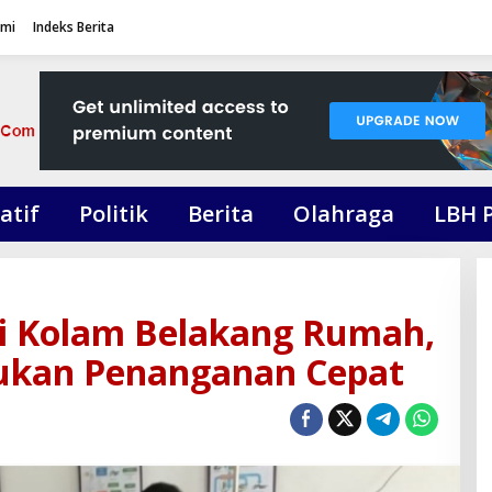
ami
Indeks Berita
atif
Politik
Berita
Olahraga
LBH 
di Kolam Belakang Rumah,
ukan Penanganan Cepat