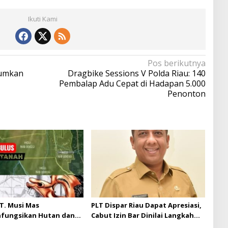
Ikuti Kami
Pos berikutnya
mumkan
Dragbike Sessions V Polda Riau: 140
Pembalap Adu Cepat di Hadapan 5.000
Penonton
T. Musi Mas
PLT Dispar Riau Dapat Apresiasi,
hfungsikan Hutan dan
Cabut Izin Bar Dinilai Langkah
Musi Mas diduga
Tegas dan Pro-Rakyat