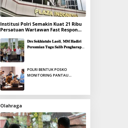
Institusi Polri Semakin Kuat 21 Ribu
Persatuan Wartawan Fast Respon
Yang Mendukung Presisi
𝐃𝐫𝐬 𝐒𝐨𝐤𝐡𝐢𝐚𝐭𝐮𝐥𝐨 𝐋𝐚𝐨𝐥𝐢, 𝐌𝐌 𝐇𝐚𝐝𝐢𝐫𝐢
𝐏𝐞𝐫𝐞𝐬𝐦𝐢𝐚𝐧 𝐓𝐮𝐠𝐮 𝐒𝐚𝐥𝐢𝐛 𝐏𝐞𝐧𝐠𝐡𝐚𝐫𝐚𝐩𝐚𝐧
& 𝐏𝐞𝐦𝐛𝐚𝐧𝐠𝐮𝐧𝐚𝐧 𝐆𝐞𝐝𝐮𝐧𝐠 𝐆𝐞𝐫𝐞𝐣𝐚
𝐉𝐞𝐦𝐚𝐚𝐭 𝐒𝐢𝐛𝐨𝐥𝐠𝐚
POLRI BENTUK POSKO
MONITORING PANTAU
PENERIMAAN ANGGOTA SECARA
REAL-TIME
Olahraga