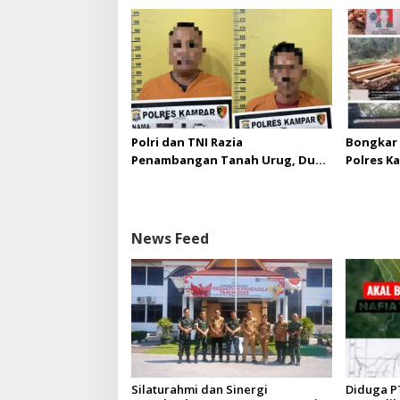
Kejaksaan Negeri Kuansing
melebihi
diizinka
Polri dan TNI Razia
Bongkar 
Penambangan Tanah Urug, Dua
Polres K
Pelaku Diamankan!
Upaya Su
di Hapus
News Feed
Silaturahmi dan Sinergi
Diduga P