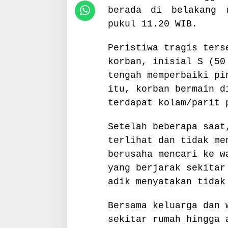
P
berada di belakang 
e
pukul 11.20 WIB.
n
a
Peristiwa tragis ters
n
g
korban, inisial S (50
a
tengah memperbaiki pi
n
itu, korban bermain d
a
n
terdapat kolam/parit 
C
e
Setelah beberapa saat
p
terlihat dan tidak me
a
t
berusaha mencari ke w
yang berjarak sekitar
adik menyatakan tidak
Bersama keluarga dan 
sekitar rumah hingga 