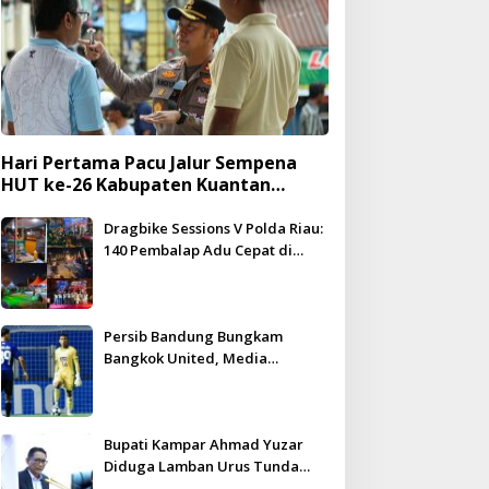
Hari Pertama Pacu Jalur Sempena
HUT ke-26 Kabupaten Kuantan
Singingi Berlangsung Meriah dan
Kondusif
Dragbike Sessions V Polda Riau:
140 Pembalap Adu Cepat di
Hadapan 5.000 Penonton
Persib Bandung Bungkam
Bangkok United, Media
Thailand Beri Pujian Besar
Bupati Kampar Ahmad Yuzar
Diduga Lamban Urus Tunda
Bayar, DPRD Geram – WHN