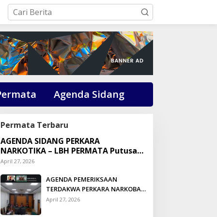
Permata
Agenda Sidang
Permata Terbaru
AGENDA SIDANG PERKARA
NARKOTIKA – LBH PERMATA Putusan:
Dikson Simbolon Divonis 3 Tahun
April 27, 2026
Penjara
AGENDA PEMERIKSAAN
TERDAKWA PERKARA NARKOBA
DI PENGADILAN TALUK
April 27, 2026
KUANTAN