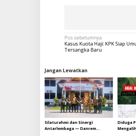
N
Pos sebelumnya
a
Kasus Kuota Haji: KPK Siap U
v
Tersangka Baru
i
g
a
Jangan Lewatkan
s
i
p
o
s
Silaturahmi dan Sinergi
Diduga P
Antarlembaga — Danrem
Mengali
031/Wira Bima Kunjungi
HGU PT. 