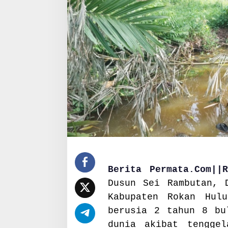
m
a
h
,
P
o
l
s
e
k
T
a
n
d
u
n
L
Berita Permata.Com|
a
Dusun Sei Rambutan, 
k
u
Kabupaten Rokan Hul
k
berusia 2 tahun 8 bu
a
dunia akibat tengge
n