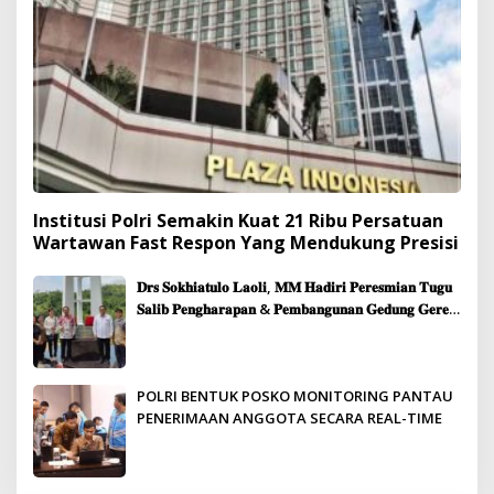
Institusi Polri Semakin Kuat 21 Ribu Persatuan
Wartawan Fast Respon Yang Mendukung Presisi
𝐃𝐫𝐬 𝐒𝐨𝐤𝐡𝐢𝐚𝐭𝐮𝐥𝐨 𝐋𝐚𝐨𝐥𝐢, 𝐌𝐌 𝐇𝐚𝐝𝐢𝐫𝐢 𝐏𝐞𝐫𝐞𝐬𝐦𝐢𝐚𝐧 𝐓𝐮𝐠𝐮
𝐒𝐚𝐥𝐢𝐛 𝐏𝐞𝐧𝐠𝐡𝐚𝐫𝐚𝐩𝐚𝐧 & 𝐏𝐞𝐦𝐛𝐚𝐧𝐠𝐮𝐧𝐚𝐧 𝐆𝐞𝐝𝐮𝐧𝐠 𝐆𝐞𝐫𝐞𝐣𝐚
𝐉𝐞𝐦𝐚𝐚𝐭 𝐒𝐢𝐛𝐨𝐥𝐠𝐚
POLRI BENTUK POSKO MONITORING PANTAU
PENERIMAAN ANGGOTA SECARA REAL-TIME