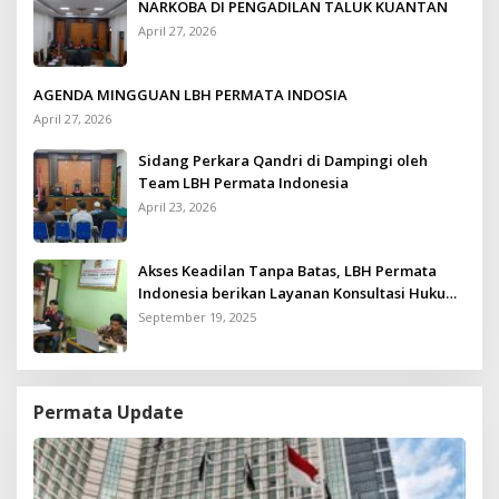
NARKOBA DI PENGADILAN TALUK KUANTAN
April 27, 2026
AGENDA MINGGUAN LBH PERMATA INDOSIA
April 27, 2026
Sidang Perkara Qandri di Dampingi oleh
Team LBH Permata Indonesia
April 23, 2026
Akses Keadilan Tanpa Batas, LBH Permata
Indonesia berikan Layanan Konsultasi Hukum
Gratis untuk Kurang Mampu
September 19, 2025
Permata Update