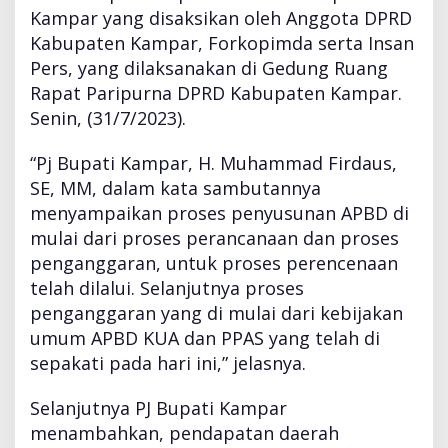
a
Kampar yang disaksikan oleh Anggota DPRD
n
Kabupaten Kampar, Forkopimda serta Insan
i
Pers, yang dilaksanakan di Gedung Ruang
N
Rapat Paripurna DPRD Kabupaten Kampar.
o
t
Senin, (31/7/2023).
a
K
“Pj Bupati Kampar, H. Muhammad Firdaus,
e
SE, MM, dalam kata sambutannya
s
menyampaikan proses penyusunan APBD di
e
p
mulai dari proses perancanaan dan proses
a
penganggaran, untuk proses perencenaan
k
telah dilalui. Selanjutnya proses
a
penganggaran yang di mulai dari kebijakan
t
a
umum APBD KUA dan PPAS yang telah di
n
sepakati pada hari ini,” jelasnya.
K
U
Selanjutnya PJ Bupati Kampar
A
menambahkan, pendapatan daerah
-