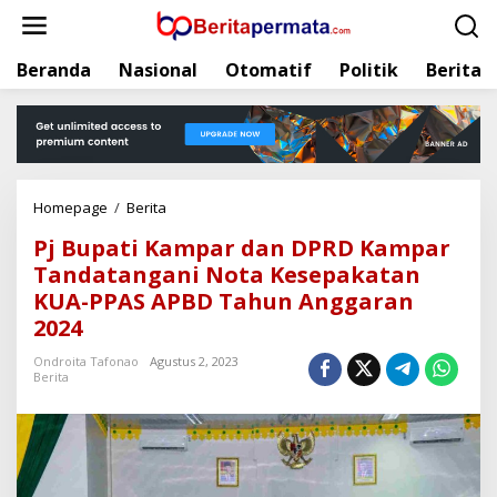
L
e
w
Beranda
Nasional
Otomatif
Politik
Berita
a
t
i
k
e
k
Homepage
/
Berita
P
o
j
n
Pj Bupati Kampar dan DPRD Kampar
B
t
Tandatangani Nota Kesepakatan
u
e
KUA-PPAS APBD Tahun Anggaran
p
n
a
2024
t
Ondroita Tafonao
Agustus 2, 2023
i
Berita
K
a
m
p
a
r