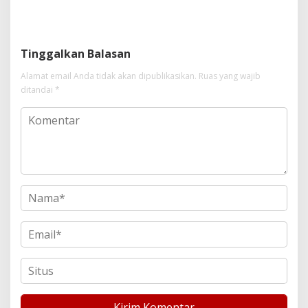
Gagal Bertindak, Upaya
Kota Metropolis
Suap Puluhan Juta Minta di
Hapus Berita Kian Menguat
Tinggalkan Balasan
Alamat email Anda tidak akan dipublikasikan.
Ruas yang wajib
ditandai
*