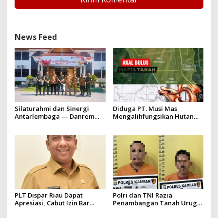
News Feed
Silaturahmi dan Sinergi
Diduga PT. Musi Mas
Antarlembaga — Danrem
Mengalihfungsikan Hutan
031/Wira Bima Kunjungi
dan HGU PT. Musi Mas
Kejaksaan Negeri Kuansing
diduga melebihi batas izin
yang diizinkan
PLT Dispar Riau Dapat
Polri dan TNI Razia
Apresiasi, Cabut Izin Bar
Penambangan Tanah Urug,
Dinilai Langkah Tegas dan
Dua Pelaku Diamankan!