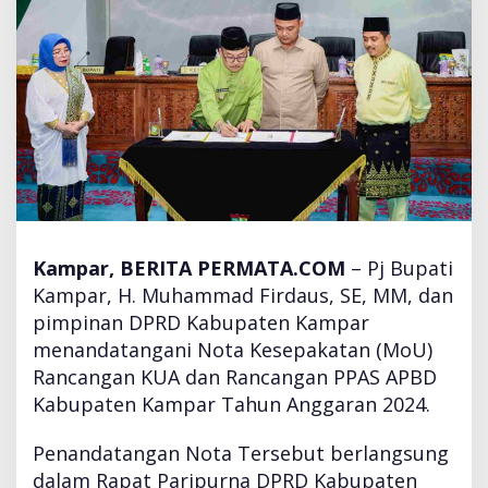
d
a
n
D
P
R
D
K
a
m
p
a
Kampar, BERITA PERMATA.COM
– Pj Bupati
r
Kampar, H. Muhammad Firdaus, SE, MM, dan
T
pimpinan DPRD Kabupaten Kampar
a
menandatangani Nota Kesepakatan (MoU)
n
d
Rancangan KUA dan Rancangan PPAS APBD
a
Kabupaten Kampar Tahun Anggaran 2024.
t
a
Penandatangan Nota Tersebut berlangsung
n
dalam Rapat Paripurna DPRD Kabupaten
g