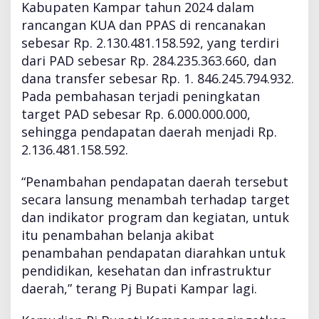
P
Kabupaten Kampar tahun 2024 dalam
P
rancangan KUA dan PPAS di rencanakan
A
sebesar Rp. 2.130.481.158.592, yang terdiri
S
dari PAD sebesar Rp. 284.235.363.660, dan
A
P
dana transfer sebesar Rp. 1. 846.245.794.932.
B
Pada pembahasan terjadi peningkatan
D
target PAD sebesar Rp. 6.000.000.000,
T
sehingga pendapatan daerah menjadi Rp.
a
h
2.136.481.158.592.
u
n
“Penambahan pendapatan daerah tersebut
A
secara lansung menambah terhadap target
n
dan indikator program dan kegiatan, untuk
g
g
itu penambahan belanja akibat
a
penambahan pendapatan diarahkan untuk
r
pendidikan, kesehatan dan infrastruktur
a
daerah,” terang Pj Bupati Kampar lagi.
n
2
0