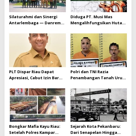
Silaturahmi dan Sinergi
Diduga PT. Musi Mas
Antarlembaga — Danrem
Mengalihfungsikan Hutan
031/Wira Bima Kunjungi
dan HGU PT. Musi Mas
Kejaksaan Negeri Kuansing
diduga melebihi batas izin
yang diizinkan
PLT Dispar Riau Dapat
Polri dan TNI Razia
Apresiasi, Cabut Izin Bar
Penambangan Tanah Urug,
Dinilai Langkah Tegas dan
Dua Pelaku Diamankan!
Pro-Rakyat
Bongkar Mafia Kayu Riau:
Sejarah Kota Pekanbaru:
Setelah Polres Kampar
Dari Senapelan Hingga