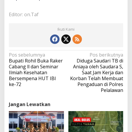
Editor: on.Taf
Ikuti Kami
N
Pos sebelumnya
Pos berikutnya
a
Bupati Rohil Buka Raker
Diduga Saudari TB di
v
Cabang ll dan Seminar
Aniaya oleh Saudara S,
i
Ilmiah Kesehatan
Saat Jam Kerja dan
g
Bersempena HUT IBI
Korban Telah Membuat
a
ke-72
Pengaduan di Polres
s
Pelalawan
i
p
Jangan Lewatkan
o
s