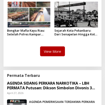
Pro-Rakyat
Bongkar Mafia Kayu Riau:
Sejarah Kota Pekanbaru:
Setelah Polres Kampar
Dari Senapelan Hingga Kota
Gagal Bertindak, Upaya
Metropolis
Suap Puluhan Juta Minta di
Hapus Berita Kian Menguat
View More
Permata Terbaru
AGENDA SIDANG PERKARA NARKOTIKA – LBH
PERMATA Putusan: Dikson Simbolon Divonis 3
Tahun Penjara
April 27, 2026
AGENDA PEMERIKSAAN TERDAKWA PERKARA