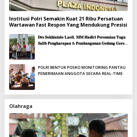
Institusi Polri Semakin Kuat 21 Ribu Persatuan
Wartawan Fast Respon Yang Mendukung Presisi
𝐃𝐫𝐬 𝐒𝐨𝐤𝐡𝐢𝐚𝐭𝐮𝐥𝐨 𝐋𝐚𝐨𝐥𝐢, 𝐌𝐌 𝐇𝐚𝐝𝐢𝐫𝐢 𝐏𝐞𝐫𝐞𝐬𝐦𝐢𝐚𝐧 𝐓𝐮𝐠𝐮
𝐒𝐚𝐥𝐢𝐛 𝐏𝐞𝐧𝐠𝐡𝐚𝐫𝐚𝐩𝐚𝐧 & 𝐏𝐞𝐦𝐛𝐚𝐧𝐠𝐮𝐧𝐚𝐧 𝐆𝐞𝐝𝐮𝐧𝐠 𝐆𝐞𝐫𝐞𝐣𝐚
𝐉𝐞𝐦𝐚𝐚𝐭 𝐒𝐢𝐛𝐨𝐥𝐠𝐚
POLRI BENTUK POSKO MONITORING PANTAU
PENERIMAAN ANGGOTA SECARA REAL-TIME
Olahraga