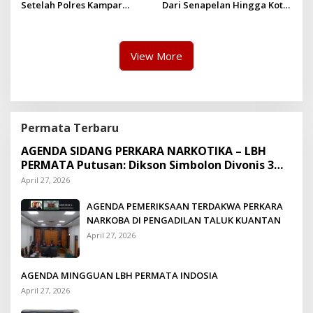
Setelah Polres Kampar
Dari Senapelan Hingga Kota
Gagal Bertindak, Upaya
Metropolis
Suap Puluhan Juta Minta di
Hapus Berita Kian Menguat
View More
Permata Terbaru
AGENDA SIDANG PERKARA NARKOTIKA – LBH
PERMATA Putusan: Dikson Simbolon Divonis 3
Tahun Penjara
April 27, 2026
AGENDA PEMERIKSAAN TERDAKWA PERKARA
NARKOBA DI PENGADILAN TALUK KUANTAN
April 27, 2026
AGENDA MINGGUAN LBH PERMATA INDOSIA
April 27, 2026