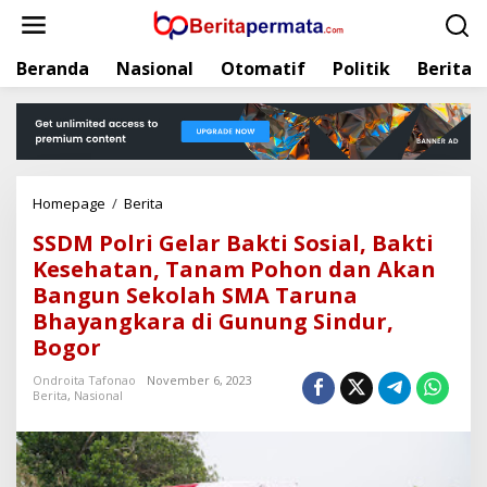
L
e
w
Beranda
Nasional
Otomatif
Politik
Berita
a
t
i
k
e
k
Homepage
/
Berita
S
o
S
n
SSDM Polri Gelar Bakti Sosial, Bakti
D
t
Kesehatan, Tanam Pohon dan Akan
M
e
Bangun Sekolah SMA Taruna
P
n
o
Bhayangkara di Gunung Sindur,
l
Bogor
r
i
Ondroita Tafonao
November 6, 2023
Berita
,
Nasional
G
e
l
a
r