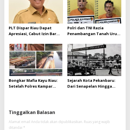
PLT Dispar Riau Dapat
Polri dan TNI Razia
Apresiasi, Cabut Izin Bar
Penambangan Tanah Urug,
Dinilai Langkah Tegas dan
Dua Pelaku Diamankan!
Pro-Rakyat
Bongkar Mafia Kayu Riau:
Sejarah Kota Pekanbaru:
Setelah Polres Kampar
Dari Senapelan Hingga
Gagal Bertindak, Upaya
Kota Metropolis
Suap Puluhan Juta Minta di
Hapus Berita Kian Menguat
Tinggalkan Balasan
Alamat email Anda tidak akan dipublikasikan.
Ruas yang wajib
ditandai
*