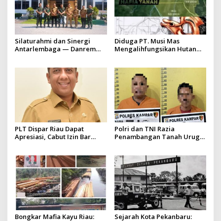
Silaturahmi dan Sinergi
Diduga PT. Musi Mas
Antarlembaga — Danrem
Mengalihfungsikan Hutan
031/Wira Bima Kunjungi
dan HGU PT. Musi Mas
Kejaksaan Negeri Kuansing
diduga melebihi batas izin
yang diizinkan
PLT Dispar Riau Dapat
Polri dan TNI Razia
Apresiasi, Cabut Izin Bar
Penambangan Tanah Urug,
Dinilai Langkah Tegas dan
Dua Pelaku Diamankan!
Pro-Rakyat
Bongkar Mafia Kayu Riau:
Sejarah Kota Pekanbaru: