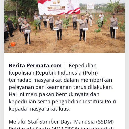
B
a
k
t
i
S
o
s
i
a
l
Berita Permata.com||
Kepedulian
,
Kepolisian Repubik Indonesia (Polri)
B
terhadap masyarakat dalam memberikan
a
k
pelayanan dan keamanan terus dilakukan.
t
Hal ini merupakan bentuk nyata dan
i
kepedulian serta pengabdian Institusi Polri
K
kepada masyarakat luas.
e
s
e
Melalui Staf Sumber Daya Manusia (SSDM)
h
Polri pada Sabtu (4/11/2023) bertempat di