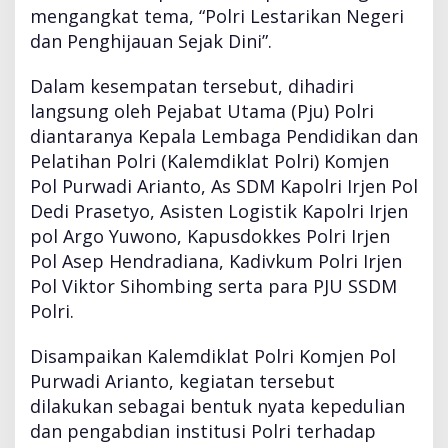
B
mengangkat tema, “Polri Lestarikan Negeri
a
dan Penghijauan Sejak Dini”.
n
g
u
Dalam kesempatan tersebut, dihadiri
n
langsung oleh Pejabat Utama (Pju) Polri
S
diantaranya Kepala Lembaga Pendidikan dan
e
Pelatihan Polri (Kalemdiklat Polri) Komjen
k
o
Pol Purwadi Arianto, As SDM Kapolri Irjen Pol
l
Dedi Prasetyo, Asisten Logistik Kapolri Irjen
a
pol Argo Yuwono, Kapusdokkes Polri Irjen
h
Pol Asep Hendradiana, Kadivkum Polri Irjen
S
M
Pol Viktor Sihombing serta para PJU SSDM
A
Polri.
T
a
Disampaikan Kalemdiklat Polri Komjen Pol
r
Purwadi Arianto, kegiatan tersebut
u
n
dilakukan sebagai bentuk nyata kepedulian
a
dan pengabdian institusi Polri terhadap
B