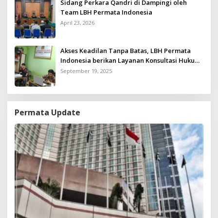
Sidang Perkara Qandri di Dampingi oleh
Team LBH Permata Indonesia
April 23, 2026
Akses Keadilan Tanpa Batas, LBH Permata
Indonesia berikan Layanan Konsultasi Hukum
Gratis untuk Kurang Mampu
September 19, 2025
Permata Update