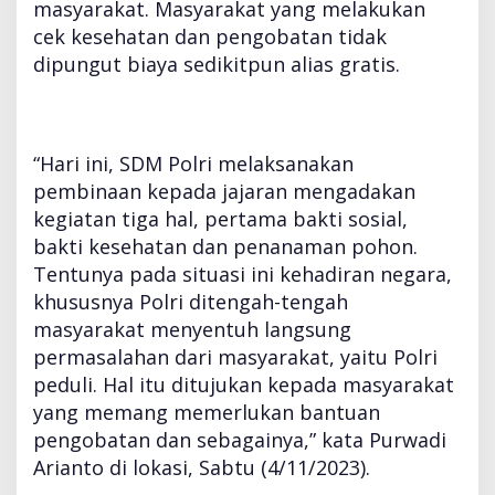
masyarakat. Masyarakat yang melakukan
h
cek kesehatan dan pengobatan tidak
a
y
dipungut biaya sedikitpun alias gratis.
a
n
g
k
“Hari ini, SDM Polri melaksanakan
a
pembinaan kepada jajaran mengadakan
r
a
kegiatan tiga hal, pertama bakti sosial,
d
bakti kesehatan dan penanaman pohon.
i
Tentunya pada situasi ini kehadiran negara,
G
khususnya Polri ditengah-tengah
u
n
masyarakat menyentuh langsung
u
permasalahan dari masyarakat, yaitu Polri
n
peduli. Hal itu ditujukan kepada masyarakat
g
yang memang memerlukan bantuan
S
i
pengobatan dan sebagainya,” kata Purwadi
n
Arianto di lokasi, Sabtu (4/11/2023).
d