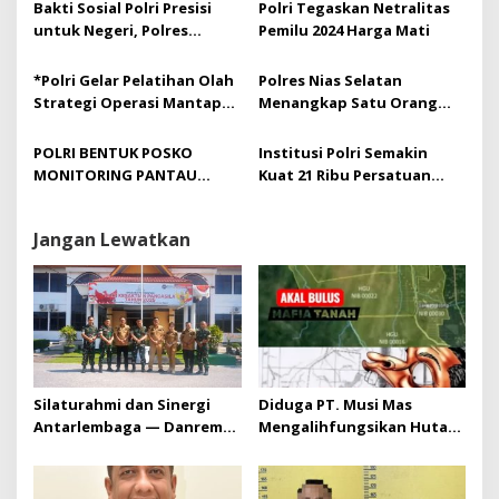
paket Sembako kepada
Bakti Sosial Polri Presisi
Polri Tegaskan Netralitas
Masyarakat Kota
untuk Negeri, Polres
Pemilu 2024 Harga Mati
Pekanbaru
Kampar Bagikan 1.500 Paket
Sembako
*Polri Gelar Pelatihan Olah
Polres Nias Selatan
Strategi Operasi Mantap
Menangkap Satu Orang
Brata*
Palaku Pengedar Narkoba
di Desa Botohili
POLRI BENTUK POSKO
Institusi Polri Semakin
MONITORING PANTAU
Kuat 21 Ribu Persatuan
PENERIMAAN ANGGOTA
Wartawan Fast Respon
SECARA REAL-TIME
Yang Mendukung Presisi
Jangan Lewatkan
Silaturahmi dan Sinergi
Diduga PT. Musi Mas
Antarlembaga — Danrem
Mengalihfungsikan Hutan
031/Wira Bima Kunjungi
dan HGU PT. Musi Mas
Kejaksaan Negeri Kuansing
diduga melebihi batas izin
yang diizinkan