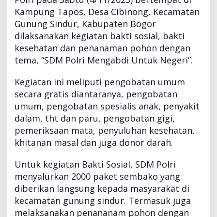
a
Kampung Tapos, Desa Cibinong, Kecamatan
t
Gunung Sindur, Kabupaten Bogor
a
n
dilaksanakan kegiatan bakti sosial, bakti
,
kesehatan dan penanaman pohon dengan
T
tema, “SDM Polri Mengabdi Untuk Negeri”.
a
n
Kegiatan ini meliputi pengobatan umum
a
m
secara gratis diantaranya, pengobatan
P
umum, pengobatan spesialis anak, penyakit
o
dalam, tht dan paru, pengobatan gigi,
h
pemeriksaan mata, penyuluhan kesehatan,
o
n
khitanan masal dan juga donor darah.
d
a
Untuk kegiatan Bakti Sosial, SDM Polri
n
menyalurkan 2000 paket sembako yang
A
diberikan langsung kepada masyarakat di
k
a
kecamatan gunung sindur. Termasuk juga
n
melaksanakan penananam pohon dengan