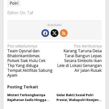
Polri
Editor: On. Taf
Ikuti Kami
N
Pos sebelumnya
Pos berikutnya
a
Team Opsnal dan
Karang Taruna Desa
v
Bhabinkantibmas
Tarai Bangun Lepas
i
Polsek Siak Hulu Cek
Secara Simbolis Ikan
g
Tkp Yang diduga
Lele di Lokasi Genangan
a
Tempat Aktifitas Sabung
Air Jalan Rusak
s
Ayam
i
p
Posting Terkait
o
s
Misteri Terbongkarnya
Gelar Bakti Sosial Polri
Kejahatan Sadis Hingga
Presisi, Wakapolri Komjen
Hilangkan Nyawa Iwan Tel
Agus Membagikan 10.000