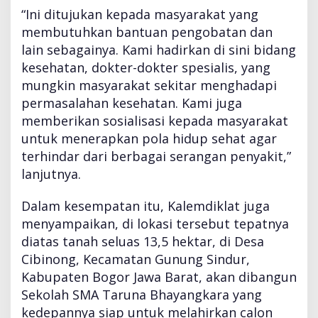
u
“Ini ditujukan kepada masyarakat yang
r
membutuhkan bantuan pengobatan dan
,
B
lain sebagainya. Kami hadirkan di sini bidang
o
kesehatan, dokter-dokter spesialis, yang
g
mungkin masyarakat sekitar menghadapi
o
permasalahan kesehatan. Kami juga
r
memberikan sosialisasi kepada masyarakat
untuk menerapkan pola hidup sehat agar
terhindar dari berbagai serangan penyakit,”
lanjutnya.
Dalam kesempatan itu, Kalemdiklat juga
menyampaikan, di lokasi tersebut tepatnya
diatas tanah seluas 13,5 hektar, di Desa
Cibinong, Kecamatan Gunung Sindur,
Kabupaten Bogor Jawa Barat, akan dibangun
Sekolah SMA Taruna Bhayangkara yang
kedepannya siap untuk melahirkan calon