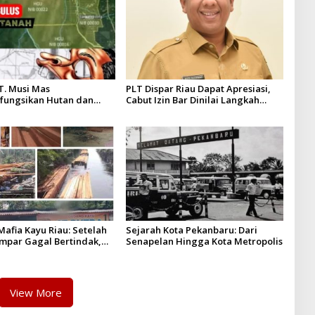
T. Musi Mas
PLT Dispar Riau Dapat Apresiasi,
fungsikan Hutan dan
Cabut Izin Bar Dinilai Langkah
Musi Mas diduga melebihi
Tegas dan Pro-Rakyat
n yang diizinkan
afia Kayu Riau: Setelah
Sejarah Kota Pekanbaru: Dari
ampar Gagal Bertindak,
Senapelan Hingga Kota Metropolis
p Puluhan Juta Minta di
rita Kian Menguat
View More