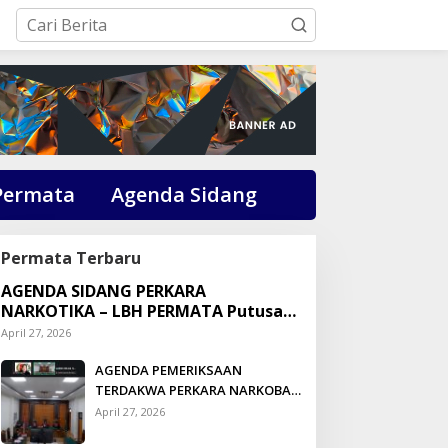
Permata
Agenda Sidang
Permata Terbaru
AGENDA SIDANG PERKARA
NARKOTIKA – LBH PERMATA Putusan:
Dikson Simbolon Divonis 3 Tahun
April 27, 2026
Penjara
AGENDA PEMERIKSAAN
TERDAKWA PERKARA NARKOBA
DI PENGADILAN TALUK
April 27, 2026
KUANTAN