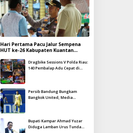
Hari Pertama Pacu Jalur Sempena
HUT ke-26 Kabupaten Kuantan
Singingi Berlangsung Meriah dan
Kondusif
Dragbike Sessions V Polda Riau:
140 Pembalap Adu Cepat di
Hadapan 5.000 Penonton
Persib Bandung Bungkam
Bangkok United, Media
Thailand Beri Pujian Besar
Bupati Kampar Ahmad Yuzar
Diduga Lamban Urus Tunda
Bayar, DPRD Geram – WHN