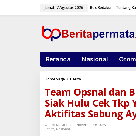
L
Jumat, 7 Agustus 2026
Box Redaksi
Tentang K
e
w
a
t
i
k
e
k
o
Beranda
Nasional
Otom
n
t
e
Homepage
/
Berita
T
n
e
Team Opsnal dan B
a
m
Siak Hulu Cek Tkp
O
p
Aktifitas Sabung 
s
n
Ondroita Tafonao
November 6, 2023
a
Berita
,
Nasional
l