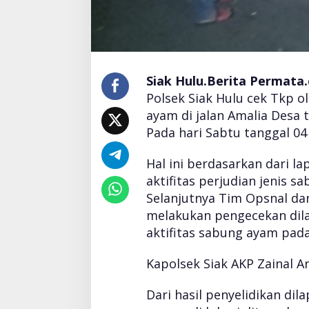
e
k
S
i
a
k
Siak Hulu.
Berita Permata
H
Polsek Siak Hulu cek Tkp o
u
l
ayam di jalan Amalia Desa 
u
Pada hari Sabtu tanggal 0
C
e
Hal ini berdasarkan dari l
k
aktifitas perjudian jenis 
T
k
Selanjutnya Tim Opsnal da
p
melakukan pengecekan dila
Y
aktifitas sabung ayam pada
a
n
Kapolsek Siak AKP Zainal A
g
d
i
Dari hasil penyelidikan dil
d