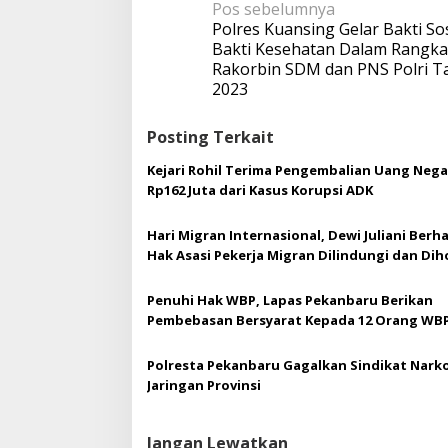
N
Pos sebelumnya
n
a
Polres Kuansing Gelar Bakti So
g
v
Bakti Kesehatan Dalam Rangka
A
i
Rakorbin SDM dan PNS Polri T
y
g
2023
a
a
m
s
Posting Terkait
i
p
Kejari Rohil Terima Pengembalian Uang Nega
o
Rp162 Juta dari Kasus Korupsi ADK
s
Hari Migran Internasional, Dewi Juliani Berh
Hak Asasi Pekerja Migran Dilindungi dan Dih
Penuhi Hak WBP, Lapas Pekanbaru Berikan
Pembebasan Bersyarat Kepada 12 Orang WB
Polresta Pekanbaru Gagalkan Sindikat Nark
Jaringan Provinsi
Jangan Lewatkan