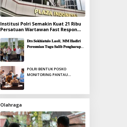
Institusi Polri Semakin Kuat 21 Ribu
Persatuan Wartawan Fast Respon
Yang Mendukung Presisi
𝐃𝐫𝐬 𝐒𝐨𝐤𝐡𝐢𝐚𝐭𝐮𝐥𝐨 𝐋𝐚𝐨𝐥𝐢, 𝐌𝐌 𝐇𝐚𝐝𝐢𝐫𝐢
𝐏𝐞𝐫𝐞𝐬𝐦𝐢𝐚𝐧 𝐓𝐮𝐠𝐮 𝐒𝐚𝐥𝐢𝐛 𝐏𝐞𝐧𝐠𝐡𝐚𝐫𝐚𝐩𝐚𝐧
& 𝐏𝐞𝐦𝐛𝐚𝐧𝐠𝐮𝐧𝐚𝐧 𝐆𝐞𝐝𝐮𝐧𝐠 𝐆𝐞𝐫𝐞𝐣𝐚
𝐉𝐞𝐦𝐚𝐚𝐭 𝐒𝐢𝐛𝐨𝐥𝐠𝐚
POLRI BENTUK POSKO
MONITORING PANTAU
PENERIMAAN ANGGOTA SECARA
REAL-TIME
Olahraga