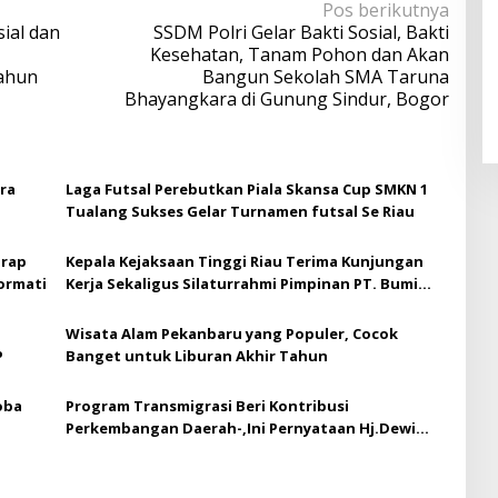
Pos berikutnya
sial dan
SSDM Polri Gelar Bakti Sosial, Bakti
Kesehatan, Tanam Pohon dan Akan
ahun
Bangun Sekolah SMA Taruna
Bhayangkara di Gunung Sindur, Bogor
ra
Laga Futsal Perebutkan Piala Skansa Cup SMKN 1
Tualang Sukses Gelar Turnamen futsal Se Riau
arap
Kepala Kejaksaan Tinggi Riau Terima Kunjungan
ormati
Kerja Sekaligus Silaturrahmi Pimpinan PT. Bumi
Siak Pusako (BSP)
Wisata Alam Pekanbaru yang Populer, Cocok
P
Banget untuk Liburan Akhir Tahun
oba
Program Transmigrasi Beri Kontribusi
Perkembangan Daerah-,Ini Pernyataan Hj.Dewi
Juliani ,SH.