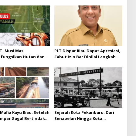
T. Musi Mas
PLT Dispar Riau Dapat Apresiasi,
hfungsikan Hutan dan
Cabut Izin Bar Dinilai Langkah
Musi Mas diduga
Tegas dan Pro-Rakyat
 batas izin yang
n
Mafia Kayu Riau: Setelah
Sejarah Kota Pekanbaru: Dari
ampar Gagal Bertindak,
Senapelan Hingga Kota
ap Puluhan Juta Minta
Metropolis
 Berita Kian Menguat