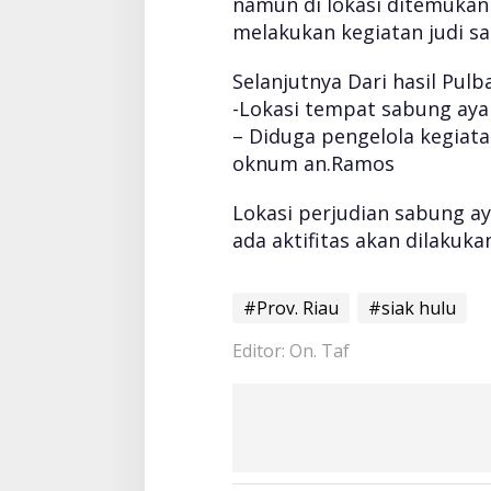
namun di lokasi ditemukan
u
melakukan kegiatan judi sa
g
a
Selanjutnya Dari hasil Pulb
T
e
-Lokasi tempat sabung aya
m
– Diduga pengelola kegiata
p
oknum an.Ramos
a
t
Lokasi perjudian sabung a
A
k
ada aktifitas akan dilakuk
t
i
f
#Prov. Riau
#siak hulu
i
t
Editor: On. Taf
a
s
S
a
b
u