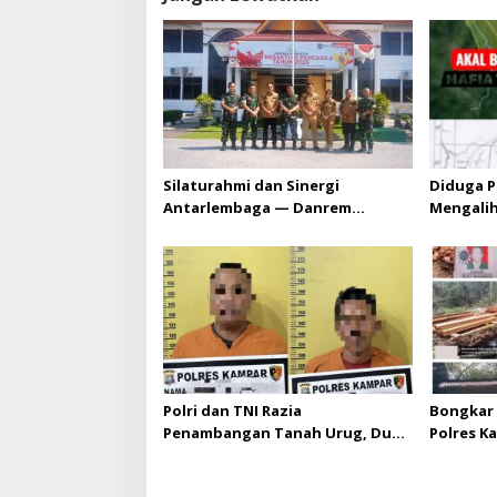
Silaturahmi dan Sinergi
Diduga P
Antarlembaga — Danrem
Mengali
031/Wira Bima Kunjungi
HGU PT. 
Kejaksaan Negeri Kuansing
melebihi
diizinka
Polri dan TNI Razia
Bongkar 
Penambangan Tanah Urug, Dua
Polres K
Pelaku Diamankan!
Upaya Su
di Hapus