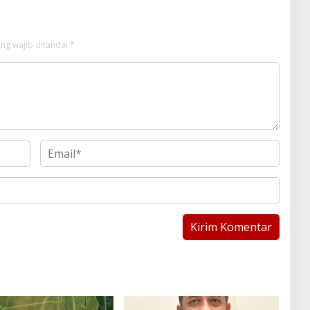
ng wajib ditandai
*