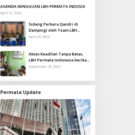
AGENDA MINGGUAN LBH PERMATA INDOSIA
April 27, 2026
Sidang Perkara Qandri di
Dampingi oleh Team LBH
Permata Indonesia
April 23, 2026
Akses Keadilan Tanpa Batas,
LBH Permata Indonesia berikan
Layanan Konsultasi Hukum
September 19, 2025
Gratis untuk Kurang Mampu
Permata Update