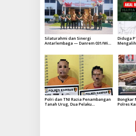
Silaturahmi dan Sinergi
Diduga P
Antarlembaga — Danrem 031/Wira
Mengalih
Bima Kunjungi Kejaksaan Negeri
HGU PT. 
Kuansing
batas izi
Polri dan TNI Razia Penambangan
Bongkar M
Tanah Urug, Dua Pelaku
Polres K
Diamankan!
Upaya Sua
Hapus Be