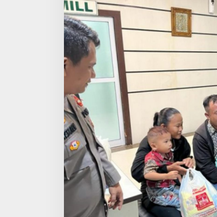
S
e
k
t
o
r
P
o
l
s
e
k
M
i
n
a
s
B
a
n
t
u