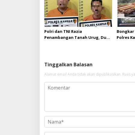
Polri dan TNI Razia
Bongkar 
Penambangan Tanah Urug, Dua
Polres K
Pelaku Diamankan!
Upaya Su
di Hapus
Tinggalkan Balasan
Alamat email Anda tidak akan dipublikasikan.
Ruas ya