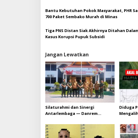
Serta Edukasi Tertib Berlalu Lintas Kepada
Santriwati dan Tenaga pengajar Ponpes Nuru
Bantu Kebutuhan Pokok Masyarakat, PHR Sa
700 Paket Sembako Murah di Minas
Tiga PNS Distan Siak Akhirnya Ditahan Dala
Kasus Korupsi Pupuk Subsidi
Jangan Lewatkan
Silaturahmi dan Sinergi
Diduga P
Antarlembaga — Danrem
Mengali
031/Wira Bima Kunjungi
HGU PT. 
Kejaksaan Negeri Kuansing
melebihi
diizinka