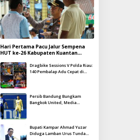
Hari Pertama Pacu Jalur Sempena
HUT ke-26 Kabupaten Kuantan
Singingi Berlangsung Meriah dan
Kondusif
Dragbike Sessions V Polda Riau:
140 Pembalap Adu Cepat di
Hadapan 5.000 Penonton
Persib Bandung Bungkam
Bangkok United, Media
Thailand Beri Pujian Besar
Bupati Kampar Ahmad Yuzar
Diduga Lamban Urus Tunda
Bayar, DPRD Geram – WHN