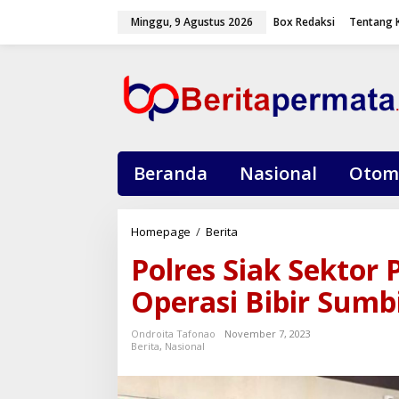
L
Minggu, 9 Agustus 2026
Box Redaksi
Tentang 
e
w
a
t
i
k
e
k
o
Beranda
Nasional
Otom
n
t
e
Homepage
/
Berita
P
n
o
Polres Siak Sektor
l
r
Operasi Bibir Sumb
e
s
Ondroita Tafonao
November 7, 2023
S
Berita
,
Nasional
i
a
k