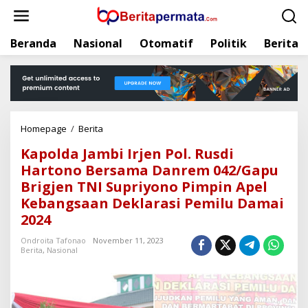
L
e
w
Beranda
Nasional
Otomatif
Politik
Berita
a
t
i
k
e
k
Homepage
/
Berita
K
o
a
n
Kapolda Jambi Irjen Pol. Rusdi
p
t
Hartono Bersama Danrem 042/Gapu
o
e
Brigjen TNI Supriyono Pimpin Apel
l
n
d
Kebangsaan Deklarasi Pemilu Damai
a
2024
J
a
Ondroita Tafonao
November 11, 2023
Berita
,
Nasional
m
b
i
I
r