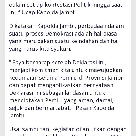
dalam setiap kontestasi Politik hingga saat
e
l
ini. ” Ucap Kapolda Jambi.
K
e
Dikatakan Kapolda Jambi, perbedaan dalam
b
suatu proses Demokrasi adalah hal biasa
a
yang merupakan suatu keindahan dan hal
n
g
yang harus kita syukuri.
s
a
” Saya berharap setelah Deklarasi ini,
a
menjadi komitmen kita untuk mewujudkan
n
kedamaian selama Pemilu di Provinsi Jambi,
D
e
dan dapat mengaplikasikan pernyataan
k
Deklarasi ini sebagai landasan untuk
l
menciptakan Pemilu yang aman, damai,
a
sejuk dan bermartabat. ” Pesan Kapolda
r
a
Jambi.
s
i
Usai sambutan, kegiatan dilanjutkan dengan
P