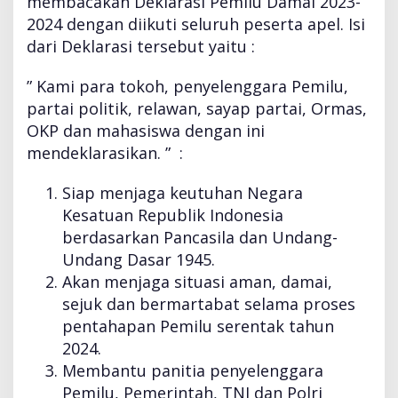
membacakan Deklarasi Pemilu Damai 2023-
e
2024 dengan diikuti seluruh peserta apel. Isi
m
i
dari Deklarasi tersebut yaitu :
l
u
” Kami para tokoh, penyelenggara Pemilu,
D
partai politik, relawan, sayap partai, Ormas,
a
OKP dan mahasiswa dengan ini
m
a
mendeklarasikan. ” :
i
2
Siap menjaga keutuhan Negara
0
Kesatuan Republik Indonesia
2
berdasarkan Pancasila dan Undang-
4
Undang Dasar 1945.
Akan menjaga situasi aman, damai,
sejuk dan bermartabat selama proses
pentahapan Pemilu serentak tahun
2024.
Membantu panitia penyelenggara
Pemilu, Pemerintah, TNI dan Polri