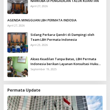
NARKOBA DI PENGADILAN TALUK KUANTAN
April 27, 2026
AGENDA MINGGUAN LBH PERMATA INDOSIA
April 27, 2026
Sidang Perkara Qandri di Dampingi oleh
Team LBH Permata Indonesia
April 23, 2026
Akses Keadilan Tanpa Batas, LBH Permata
Indonesia berikan Layanan Konsultasi Hukum
Gratis untuk Kurang Mampu
September 19, 2025
Permata Update