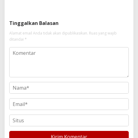
Gagal Bertindak, Upaya
Kota Metropolis
Suap Puluhan Juta Minta di
Hapus Berita Kian Menguat
Tinggalkan Balasan
Alamat email Anda tidak akan dipublikasikan.
Ruas yang wajib
ditandai
*