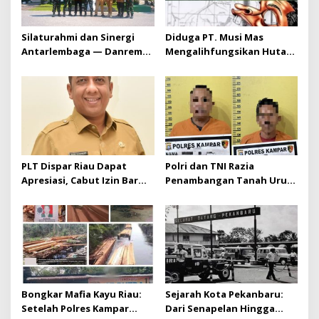
Silaturahmi dan Sinergi
Diduga PT. Musi Mas
Antarlembaga — Danrem
Mengalihfungsikan Hutan
031/Wira Bima Kunjungi
dan HGU PT. Musi Mas
Kejaksaan Negeri Kuansing
diduga melebihi batas izin
yang diizinkan
PLT Dispar Riau Dapat
Polri dan TNI Razia
Apresiasi, Cabut Izin Bar
Penambangan Tanah Urug,
Dinilai Langkah Tegas dan
Dua Pelaku Diamankan!
Pro-Rakyat
Bongkar Mafia Kayu Riau:
Sejarah Kota Pekanbaru:
Setelah Polres Kampar
Dari Senapelan Hingga