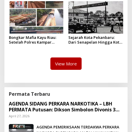
Bongkar Mafia Kayu Riau:
Sejarah Kota Pekanbaru:
Setelah Polres Kampar
Dari Senapelan Hingga Kota
Gagal Bertindak, Upaya
Metropolis
Suap Puluhan Juta Minta di
Hapus Berita Kian Menguat
View More
Permata Terbaru
AGENDA SIDANG PERKARA NARKOTIKA – LBH
PERMATA Putusan: Dikson Simbolon Divonis 3
Tahun Penjara
April 27, 2026
AGENDA PEMERIKSAAN TERDAKWA PERKARA