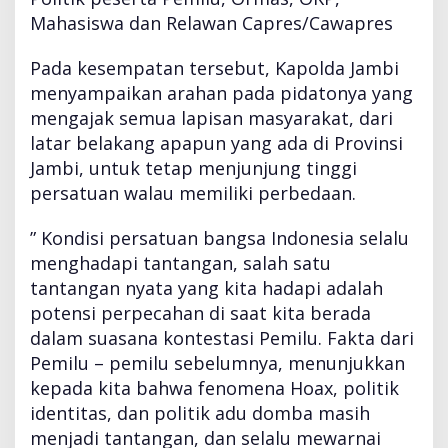
j
Mahasiswa dan Relawan Capres/Cawapres
e
n
T
Pada kesempatan tersebut, Kapolda Jambi
N
menyampaikan arahan pada pidatonya yang
I
mengajak semua lapisan masyarakat, dari
S
latar belakang apapun yang ada di Provinsi
u
p
Jambi, untuk tetap menjunjung tinggi
r
persatuan walau memiliki perbedaan.
i
y
” Kondisi persatuan bangsa Indonesia selalu
o
menghadapi tantangan, salah satu
n
o
tantangan nyata yang kita hadapi adalah
P
potensi perpecahan di saat kita berada
i
dalam suasana kontestasi Pemilu. Fakta dari
m
Pemilu – pemilu sebelumnya, menunjukkan
p
i
kepada kita bahwa fenomena Hoax, politik
n
identitas, dan politik adu domba masih
A
menjadi tantangan, dan selalu mewarnai
p