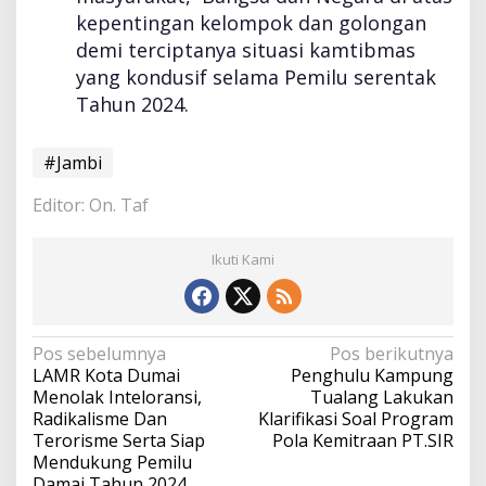
kepentingan kelompok dan golongan
demi terciptanya situasi kamtibmas
yang kondusif selama Pemilu serentak
Tahun 2024.
#Jambi
Editor: On. Taf
Ikuti Kami
N
Pos sebelumnya
Pos berikutnya
a
LAMR Kota Dumai
Penghulu Kampung
v
Menolak Inteloransi,
Tualang Lakukan
i
Radikalisme Dan
Klarifikasi Soal Program
g
Terorisme Serta Siap
Pola Kemitraan PT.SIR
a
Mendukung Pemilu
s
Damai Tahun 2024