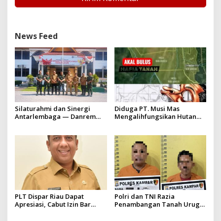
News Feed
Silaturahmi dan Sinergi
Diduga PT. Musi Mas
Antarlembaga — Danrem
Mengalihfungsikan Hutan
031/Wira Bima Kunjungi
dan HGU PT. Musi Mas
Kejaksaan Negeri Kuansing
diduga melebihi batas izin
yang diizinkan
PLT Dispar Riau Dapat
Polri dan TNI Razia
Apresiasi, Cabut Izin Bar
Penambangan Tanah Urug,
Dinilai Langkah Tegas dan
Dua Pelaku Diamankan!
Pro-Rakyat