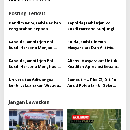
i
p
Posting Terkait
o
s
Dandim 0415/Jambi Berikan
Kapolda Jambi Irjen Pol.
Pengarahan Kepada
Rusdi Hartono Kunjungi
Anggota Persit KCK Cabang
Gereja Yang Ada Di Kota
XXIII Kodim 0415/Jambi.
Jambi
Kapolda Jambi Irjen Pol
Polda Jambi Didemo
Rusdi Hartono Menjadi
Masyarakat Dan Aktivis
Narasumber Pada Rapat
Jambi, Terkait Kasus Anuar
Pimpinan Nasional Pemuda
Sadat Yang Ditahan Oleh
Kapolda Jambi Irjen Pol
Aliansi Masyarakat Untuk
Panca Marga Tahun 2023
Pihak Polres Muaro Jambi
Rusdi Hartono Menghadiri
Keadilan Apresiasi Kepala
lebih dari 60 hari
Apel Siaga Pengawasan
Kejaksaan Negeri Muaro
Pemilu Serentak Tahun
Jambi Beserta Jajaran
Universitas Adiwangsa
Sambut HUT ke 73, Dit Pol
2024 Provinsi Jambi
Jambi Laksanakan Wisuda
Airud Polda Jambi Gelar
Sarjana dan Profesi ke IX,
Bakti Kesehatan Donor
Momen Gemilang bagi
Darah
Jangan Lewatkan
Wisudawan/i Unaja