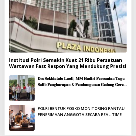
Institusi Polri Semakin Kuat 21 Ribu Persatuan
Wartawan Fast Respon Yang Mendukung Presisi
𝐃𝐫𝐬 𝐒𝐨𝐤𝐡𝐢𝐚𝐭𝐮𝐥𝐨 𝐋𝐚𝐨𝐥𝐢, 𝐌𝐌 𝐇𝐚𝐝𝐢𝐫𝐢 𝐏𝐞𝐫𝐞𝐬𝐦𝐢𝐚𝐧 𝐓𝐮𝐠𝐮
𝐒𝐚𝐥𝐢𝐛 𝐏𝐞𝐧𝐠𝐡𝐚𝐫𝐚𝐩𝐚𝐧 & 𝐏𝐞𝐦𝐛𝐚𝐧𝐠𝐮𝐧𝐚𝐧 𝐆𝐞𝐝𝐮𝐧𝐠 𝐆𝐞𝐫𝐞𝐣𝐚
𝐉𝐞𝐦𝐚𝐚𝐭 𝐒𝐢𝐛𝐨𝐥𝐠𝐚
POLRI BENTUK POSKO MONITORING PANTAU
PENERIMAAN ANGGOTA SECARA REAL-TIME