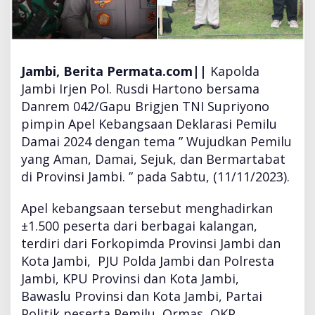
s
a
m
a
D
Jambi, Berita Permata.com||
Kapolda
a
Jambi Irjen Pol. Rusdi Hartono bersama
n
Danrem 042/Gapu Brigjen TNI Supriyono
r
e
pimpin Apel Kebangsaan Deklarasi Pemilu
m
Damai 2024 dengan tema ” Wujudkan Pemilu
0
yang Aman, Damai, Sejuk, dan Bermartabat
4
di Provinsi Jambi. ” pada Sabtu, (11/11/2023).
2
/
G
Apel kebangsaan tersebut menghadirkan
a
±1.500 peserta dari berbagai kalangan,
p
terdiri dari Forkopimda Provinsi Jambi dan
u
Kota Jambi, PJU Polda Jambi dan Polresta
B
r
Jambi, KPU Provinsi dan Kota Jambi,
i
Bawaslu Provinsi dan Kota Jambi, Partai
g
Politik peserta Pemilu, Ormas, OKP,