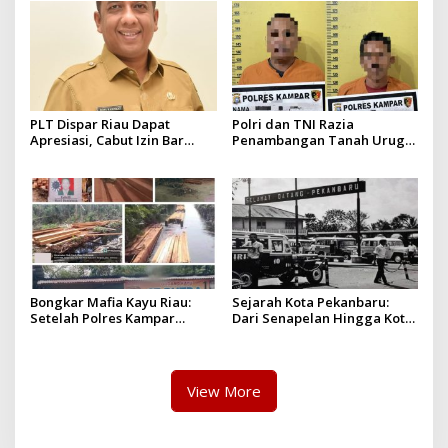
yang diizinkan
PLT Dispar Riau Dapat
Polri dan TNI Razia
Apresiasi, Cabut Izin Bar
Penambangan Tanah Urug,
Dinilai Langkah Tegas dan
Dua Pelaku Diamankan!
Pro-Rakyat
Bongkar Mafia Kayu Riau:
Sejarah Kota Pekanbaru:
Setelah Polres Kampar
Dari Senapelan Hingga Kota
Gagal Bertindak, Upaya
Metropolis
Suap Puluhan Juta Minta di
Hapus Berita Kian Menguat
View More