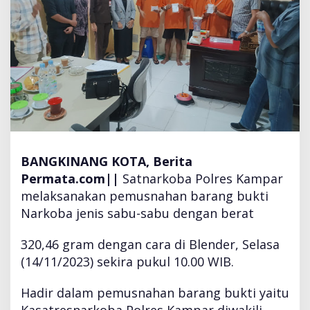
s
n
a
k
a
n
3
2
0
,
4
BANGKINANG KOTA,
Berita
6
Permata.com||
Satnarkoba Polres Kampar
G
r
melaksanakan pemusnahan barang bukti
a
Narkoba jenis sabu-sabu dengan berat
m
S
320,46 gram dengan cara di Blender, Selasa
a
(14/11/2023) sekira pukul 10.00 WIB.
b
u
-
Hadir dalam pemusnahan barang bukti yaitu
s