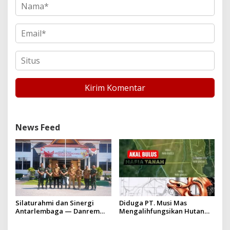
News Feed
Silaturahmi dan Sinergi
Diduga PT. Musi Mas
Antarlembaga — Danrem
Mengalihfungsikan Hutan
031/Wira Bima Kunjungi
dan HGU PT. Musi Mas
Kejaksaan Negeri Kuansing
diduga melebihi batas izin