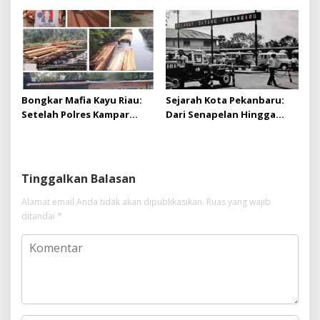
Pro-Rakyat
Bongkar Mafia Kayu Riau:
Sejarah Kota Pekanbaru:
Setelah Polres Kampar
Dari Senapelan Hingga
Gagal Bertindak, Upaya
Kota Metropolis
Suap Puluhan Juta Minta di
Hapus Berita Kian Menguat
Tinggalkan Balasan
Alamat email Anda tidak akan dipublikasikan.
Ruas yang wajib
ditandai
*