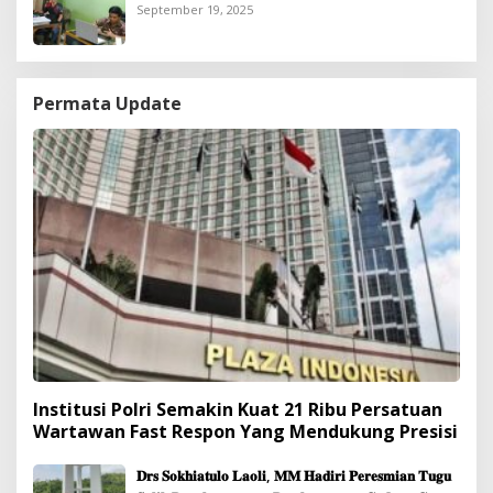
Gratis untuk Kurang Mampu
September 19, 2025
Permata Update
Institusi Polri Semakin Kuat 21 Ribu Persatuan
Wartawan Fast Respon Yang Mendukung Presisi
𝐃𝐫𝐬 𝐒𝐨𝐤𝐡𝐢𝐚𝐭𝐮𝐥𝐨 𝐋𝐚𝐨𝐥𝐢, 𝐌𝐌 𝐇𝐚𝐝𝐢𝐫𝐢 𝐏𝐞𝐫𝐞𝐬𝐦𝐢𝐚𝐧 𝐓𝐮𝐠𝐮