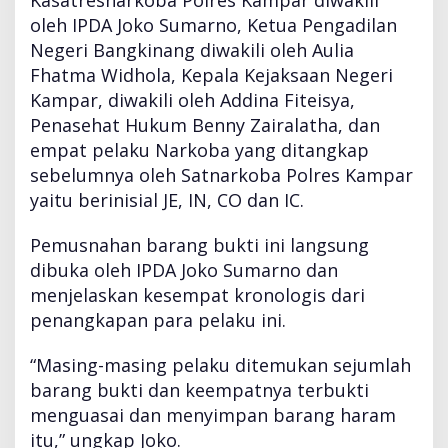
Kasatresnarkoba Polres Kampar diwakili
a
oleh IPDA Joko Sumarno, Ketua Pengadilan
b
Negeri Bangkinang diwakili oleh Aulia
u
D
Fhatma Widhola, Kepala Kejaksaan Negeri
a
Kampar, diwakili oleh Addina Fiteisya,
r
Penasehat Hukum Benny Zairalatha, dan
i
empat pelaku Narkoba yang ditangkap
4
P
sebelumnya oleh Satnarkoba Polres Kampar
e
yaitu berinisial JE, IN, CO dan IC.
l
a
Pemusnahan barang bukti ini langsung
k
dibuka oleh IPDA Joko Sumarno dan
u
menjelaskan kesempat kronologis dari
penangkapan para pelaku ini.
“Masing-masing pelaku ditemukan sejumlah
barang bukti dan keempatnya terbukti
menguasai dan menyimpan barang haram
itu,” ungkap Joko.