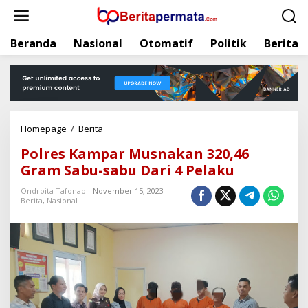
L
e
w
Beranda
Nasional
Otomatif
Politik
Berita
a
t
i
k
e
k
Homepage
/
Berita
P
o
o
n
Polres Kampar Musnakan 320,46
l
t
Gram Sabu-sabu Dari 4 Pelaku
r
e
e
n
Ondroita Tafonao
November 15, 2023
s
Berita
,
Nasional
K
a
m
p
a
r
M
u