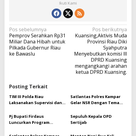
Ikuti Kami
N
Pos sebelumnya
Pos berikutnya
a
Pemprov Serahkan Rp31
Kuansing,Aktivis Muda
v
Miliar Dana Hibah untuk
Provinsi Riau Diki
i
Pilkada Gubernur Riau
Syahputra
g
ke Bawaslu
Menyebutkan komisi lll
a
DPRD Kuansing
s
mengangkangi arahan
i
ketua DPRD Kuansing.
p
o
s
Posting Terkait
TIM III Polda Riau
Satlantas Polres Kampar
Laksanakan Supervisi dan
Gelar NSR Dengan Tema
Asistensi Operasi Mantap
Budaya Tertib Berlalu
Brata Lancang Kuning 2023
Lintas Agar Tercipta Pemilu
Pj Bupati Firdaus
Sepuluh Kepala OPD
– 2024
Yang Damai
Luncurkan Program
Sertijab
SAKINAH, Ini Manfaatnya
bagi Warga Kampar