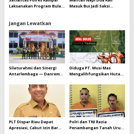
Satlantas Polres Kampar
Mantan Napi Dua Kali
Laksanakan Program Bulan
Masuk Bui Jadi Saksi
Tertib Helm
Penggugat di PN
Bangkinang
Jangan Lewatkan
Silaturahmi dan Sinergi
Diduga PT. Musi Mas
Antarlembaga — Danrem
Mengalihfungsikan Hutan
031/Wira Bima Kunjungi
dan HGU PT. Musi Mas
Kejaksaan Negeri Kuansing
diduga melebihi batas izin
yang diizinkan
PLT Dispar Riau Dapat
Polri dan TNI Razia
Apresiasi, Cabut Izin Bar
Penambangan Tanah Urug,
Dinilai Langkah Tegas dan
Dua Pelaku Diamankan!