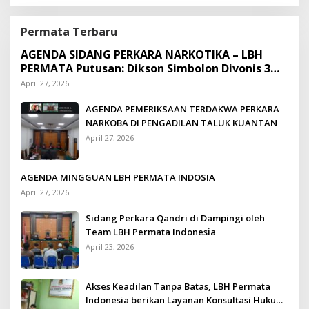
Permata Terbaru
AGENDA SIDANG PERKARA NARKOTIKA – LBH
PERMATA Putusan: Dikson Simbolon Divonis 3
Tahun Penjara
April 27, 2026
AGENDA PEMERIKSAAN TERDAKWA PERKARA
NARKOBA DI PENGADILAN TALUK KUANTAN
April 27, 2026
AGENDA MINGGUAN LBH PERMATA INDOSIA
April 27, 2026
Sidang Perkara Qandri di Dampingi oleh
Team LBH Permata Indonesia
April 23, 2026
Akses Keadilan Tanpa Batas, LBH Permata
Indonesia berikan Layanan Konsultasi Hukum