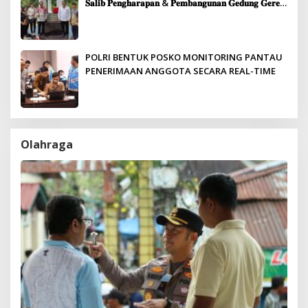
𝐒𝐚𝐥𝐢𝐛 𝐏𝐞𝐧𝐠𝐡𝐚𝐫𝐚𝐩𝐚𝐧 & 𝐏𝐞𝐦𝐛𝐚𝐧𝐠𝐮𝐧𝐚𝐧 𝐆𝐞𝐝𝐮𝐧𝐠 𝐆𝐞𝐫𝐞𝐣𝐚
𝐉𝐞𝐦𝐚𝐚𝐭 𝐒𝐢𝐛𝐨𝐥𝐠𝐚
POLRI BENTUK POSKO MONITORING PANTAU
PENERIMAAN ANGGOTA SECARA REAL-TIME
Olahraga