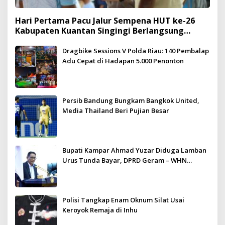
Hari Pertama Pacu Jalur Sempena HUT ke-26
Kabupaten Kuantan Singingi Berlangsung
Meriah dan Kondusif
Dragbike Sessions V Polda Riau: 140 Pembalap
Adu Cepat di Hadapan 5.000 Penonton
Persib Bandung Bungkam Bangkok United,
Media Thailand Beri Pujian Besar
Bupati Kampar Ahmad Yuzar Diduga Lamban
Urus Tunda Bayar, DPRD Geram – WHN
Kampar Ultimatum: Janji Lunas Tahun Ini
Jangan PHP!
Polisi Tangkap Enam Oknum Silat Usai
Keroyok Remaja di Inhu