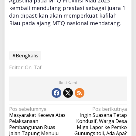
Agustina pada MTQ Provinsi Riau 2023
kembali mendulang prestasi sebagai juara 1
dan dipastikan akan memperkuat kafilah
Riau pada ajang MTQ nasional mendatang.
#Bengkalis
Editor: On. Taf
Ikuti Kami
N
Pos sebelumnya
Pos berikutnya
a
Masyarakat Kecewa Atas
Ingin Suasana Tetap
v
Pelaksanaan
Kondusif, Warga Desa
i
Pembangunan Ruas
Miga Lapor ke Pemko
g
Jalan Tapung Menuju
Gunungsitoli, Ada Apa?