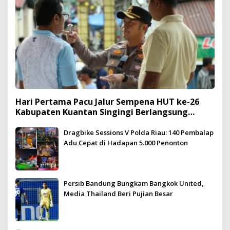
Hari Pertama Pacu Jalur Sempena HUT ke-26
Kabupaten Kuantan Singingi Berlangsung
Meriah dan Kondusif
Dragbike Sessions V Polda Riau: 140 Pembalap
Adu Cepat di Hadapan 5.000 Penonton
Persib Bandung Bungkam Bangkok United,
Media Thailand Beri Pujian Besar