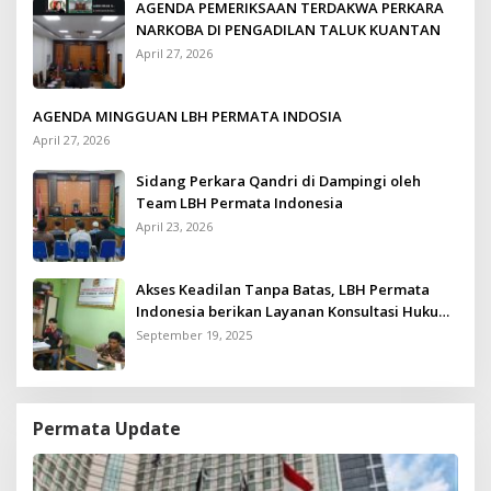
AGENDA PEMERIKSAAN TERDAKWA PERKARA
NARKOBA DI PENGADILAN TALUK KUANTAN
April 27, 2026
AGENDA MINGGUAN LBH PERMATA INDOSIA
April 27, 2026
Sidang Perkara Qandri di Dampingi oleh
Team LBH Permata Indonesia
April 23, 2026
Akses Keadilan Tanpa Batas, LBH Permata
Indonesia berikan Layanan Konsultasi Hukum
Gratis untuk Kurang Mampu
September 19, 2025
Permata Update