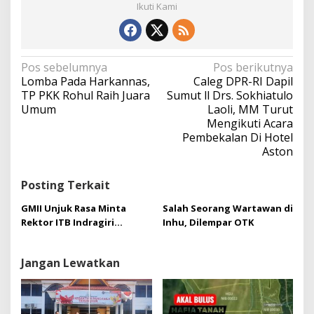
Ikuti Kami
N
Pos sebelumnya
Pos berikutnya
a
Lomba Pada Harkannas,
Caleg DPR-RI Dapil
v
TP PKK Rohul Raih Juara
Sumut ll Drs. Sokhiatulo
i
Umum
Laoli, MM Turut
g
Mengikuti Acara
a
Pembekalan Di Hotel
s
Aston
i
p
Posting Terkait
o
s
GMII Unjuk Rasa Minta
Salah Seorang Wartawan di
Rektor ITB Indragiri
Inhu, Dilempar OTK
Mundur
Jangan Lewatkan