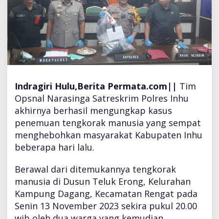
s
w
i
I
T
B
I
n
Indragiri Hulu,Berita Permata.com||
Tim
d
Opsnal Narasinga Satreskrim Polres Inhu
r
a
akhirnya berhasil mengungkap kasus
g
penemuan tengkorak manusia yang sempat
i
menghebohkan masyarakat Kabupaten Inhu
r
beberapa hari lalu.
i
T
e
Berawal dari ditemukannya tengkorak
r
manusia di Dusun Teluk Erong, Kelurahan
a
Kampung Dagang, Kecamatan Rengat pada
n
Senin 13 November 2023 sekira pukul 20.00
c
a
wib oleh dua warga yang kemudian