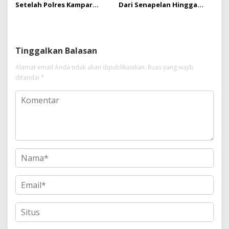
Setelah Polres Kampar
Dari Senapelan Hingga
Gagal Bertindak, Upaya
Kota Metropolis
Suap Puluhan Juta Minta di
Hapus Berita Kian Menguat
Tinggalkan Balasan
Alamat email Anda tidak akan dipublikasikan.
Ruas yang wajib
ditandai
*