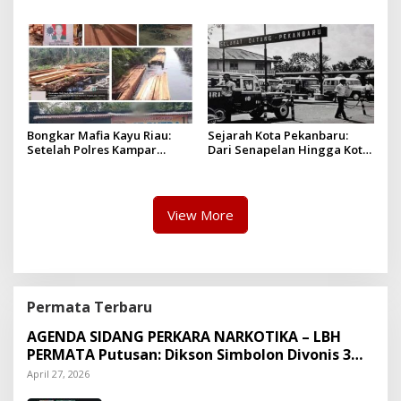
Dinilai Langkah Tegas dan
Dua Pelaku Diamankan!
Pro-Rakyat
Bongkar Mafia Kayu Riau:
Sejarah Kota Pekanbaru:
Setelah Polres Kampar
Dari Senapelan Hingga Kota
Gagal Bertindak, Upaya
Metropolis
Suap Puluhan Juta Minta di
Hapus Berita Kian Menguat
View More
Permata Terbaru
AGENDA SIDANG PERKARA NARKOTIKA – LBH
PERMATA Putusan: Dikson Simbolon Divonis 3
Tahun Penjara
April 27, 2026