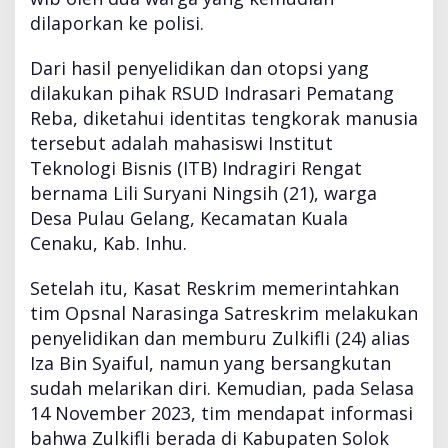
m
dilaporkan ke polisi.
P
i
Dari hasil penyelidikan dan otopsi yang
d
dilakukan pihak RSUD Indrasari Pematang
a
n
Reba, diketahui identitas tengkorak manusia
a
tersebut adalah mahasiswi Institut
S
Teknologi Bisnis (ITB) Indragiri Rengat
e
bernama Lili Suryani Ningsih (21), warga
u
m
Desa Pulau Gelang, Kecamatan Kuala
u
Cenaku, Kab. Inhu.
r
H
Setelah itu, Kasat Reskrim memerintahkan
i
tim Opsnal Narasinga Satreskrim melakukan
d
u
penyelidikan dan memburu Zulkifli (24) alias
p
Iza Bin Syaiful, namun yang bersangkutan
sudah melarikan diri. Kemudian, pada Selasa
14 November 2023, tim mendapat informasi
bahwa Zulkifli berada di Kabupaten Solok