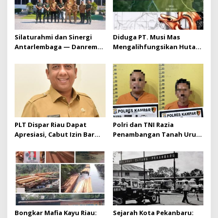
Silaturahmi dan Sinergi
Diduga PT. Musi Mas
Antarlembaga — Danrem
Mengalihfungsikan Hutan
031/Wira Bima Kunjungi
dan HGU PT. Musi Mas
Kejaksaan Negeri Kuansing
diduga melebihi batas izin
yang diizinkan
PLT Dispar Riau Dapat
Polri dan TNI Razia
Apresiasi, Cabut Izin Bar
Penambangan Tanah Urug,
Dinilai Langkah Tegas dan
Dua Pelaku Diamankan!
Pro-Rakyat
Bongkar Mafia Kayu Riau:
Sejarah Kota Pekanbaru: