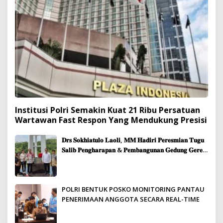
Institusi Polri Semakin Kuat 21 Ribu Persatuan
Wartawan Fast Respon Yang Mendukung Presisi
𝐃𝐫𝐬 𝐒𝐨𝐤𝐡𝐢𝐚𝐭𝐮𝐥𝐨 𝐋𝐚𝐨𝐥𝐢, 𝐌𝐌 𝐇𝐚𝐝𝐢𝐫𝐢 𝐏𝐞𝐫𝐞𝐬𝐦𝐢𝐚𝐧 𝐓𝐮𝐠𝐮
𝐒𝐚𝐥𝐢𝐛 𝐏𝐞𝐧𝐠𝐡𝐚𝐫𝐚𝐩𝐚𝐧 & 𝐏𝐞𝐦𝐛𝐚𝐧𝐠𝐮𝐧𝐚𝐧 𝐆𝐞𝐝𝐮𝐧𝐠 𝐆𝐞𝐫𝐞𝐣𝐚
𝐉𝐞𝐦𝐚𝐚𝐭 𝐒𝐢𝐛𝐨𝐥𝐠𝐚
POLRI BENTUK POSKO MONITORING PANTAU
PENERIMAAN ANGGOTA SECARA REAL-TIME