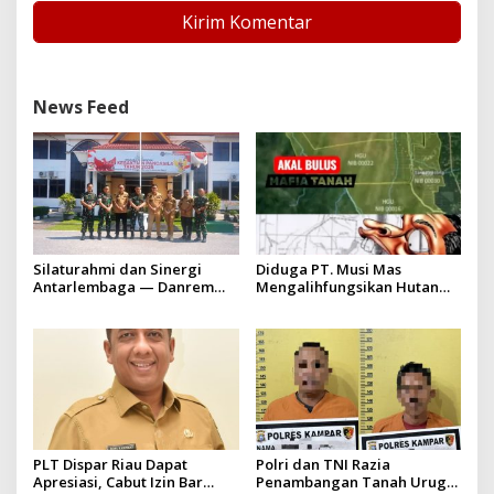
News Feed
Silaturahmi dan Sinergi
Diduga PT. Musi Mas
Antarlembaga — Danrem
Mengalihfungsikan Hutan
031/Wira Bima Kunjungi
dan HGU PT. Musi Mas
Kejaksaan Negeri Kuansing
diduga melebihi batas izin
yang diizinkan
PLT Dispar Riau Dapat
Polri dan TNI Razia
Apresiasi, Cabut Izin Bar
Penambangan Tanah Urug,