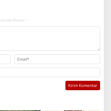
ng wajib ditandai
*