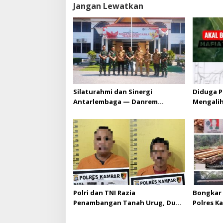
Jangan Lewatkan
Silaturahmi dan Sinergi
Diduga P
Antarlembaga — Danrem
Mengali
031/Wira Bima Kunjungi
HGU PT. 
Kejaksaan Negeri Kuansing
melebihi
diizinka
Polri dan TNI Razia
Bongkar 
Penambangan Tanah Urug, Dua
Polres K
Pelaku Diamankan!
Upaya Su
di Hapus