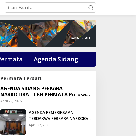
Permata
Agenda Sidang
Permata Terbaru
AGENDA SIDANG PERKARA
NARKOTIKA – LBH PERMATA Putusan:
Dikson Simbolon Divonis 3 Tahun
April 27, 2026
Penjara
AGENDA PEMERIKSAAN
TERDAKWA PERKARA NARKOBA
DI PENGADILAN TALUK
April 27, 2026
KUANTAN