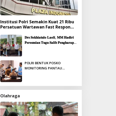
Institusi Polri Semakin Kuat 21 Ribu
Persatuan Wartawan Fast Respon
Yang Mendukung Presisi
𝐃𝐫𝐬 𝐒𝐨𝐤𝐡𝐢𝐚𝐭𝐮𝐥𝐨 𝐋𝐚𝐨𝐥𝐢, 𝐌𝐌 𝐇𝐚𝐝𝐢𝐫𝐢
𝐏𝐞𝐫𝐞𝐬𝐦𝐢𝐚𝐧 𝐓𝐮𝐠𝐮 𝐒𝐚𝐥𝐢𝐛 𝐏𝐞𝐧𝐠𝐡𝐚𝐫𝐚𝐩𝐚𝐧
& 𝐏𝐞𝐦𝐛𝐚𝐧𝐠𝐮𝐧𝐚𝐧 𝐆𝐞𝐝𝐮𝐧𝐠 𝐆𝐞𝐫𝐞𝐣𝐚
𝐉𝐞𝐦𝐚𝐚𝐭 𝐒𝐢𝐛𝐨𝐥𝐠𝐚
POLRI BENTUK POSKO
MONITORING PANTAU
PENERIMAAN ANGGOTA SECARA
REAL-TIME
Olahraga