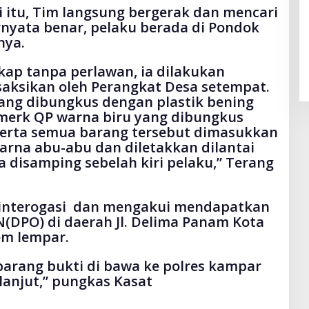
itu, Tim langsung bergerak dan mencari
rnyata benar, pelaku berada di Pondok
nya.
kap tanpa perlawan, ia dilakukan
aksikan oleh Perangkat Desa setempat.
yang dibungkus dengan plastik bening
i merk QP warna biru yang dibungkus
serta semua barang tersebut dimasukkan
rna abu-abu dan diletakkan dilantai
 disamping sebelah kiri pelaku,” Terang
ta interogasi dan mengakui mendapatkan
N(DPO) di daerah Jl. Delima Panam Kota
em lempar.
arang bukti di bawa ke polres kampar
lanjut,” pungkas Kasat