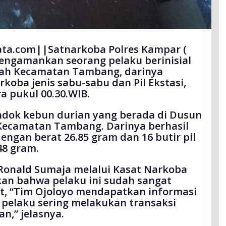
ta.com||Satnarkoba Polres Kampar (
mengamankan seorang pelaku berinisial
bah Kecamatan Tambang, darinya
oba jenis sabu-sabu dan Pil Ekstasi,
ra pukul 00.30.WIB.
ndok kebun durian yang berada di Dusun
Kecamatan Tambang. Darinya berhasil
ngan berat 26.85 gram dan 16 butir pil
48 gram.
Ronald Sumaja melalui Kasat Narkoba
an bahwa pelaku ini sudah sangat
, “Tim Ojoloyo mendapatkan informasi
pelaku sering melakukan transaksi
n,” jelasnya.