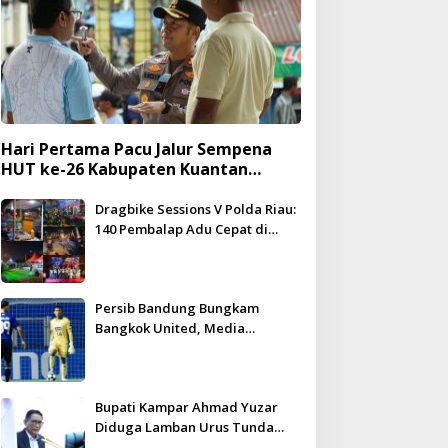
Hari Pertama Pacu Jalur Sempena
HUT ke-26 Kabupaten Kuantan
Singingi Berlangsung Meriah dan
Kondusif
Dragbike Sessions V Polda Riau:
140 Pembalap Adu Cepat di
Hadapan 5.000 Penonton
Persib Bandung Bungkam
Bangkok United, Media
Thailand Beri Pujian Besar
Bupati Kampar Ahmad Yuzar
Diduga Lamban Urus Tunda
Bayar, DPRD Geram – WHN