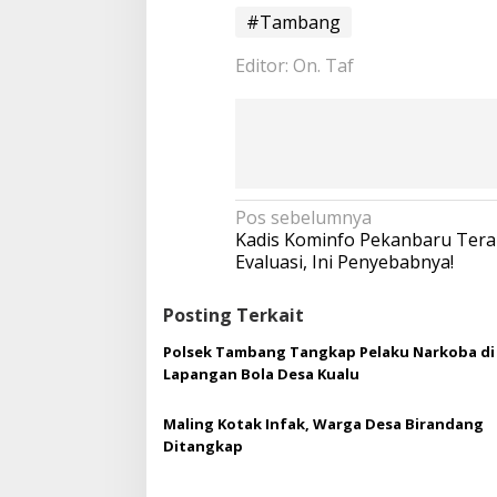
#Tambang
Editor: On. Taf
N
Pos sebelumnya
a
Kadis Kominfo Pekanbaru Tera
v
Evaluasi, Ini Penyebabnya!
i
g
Posting Terkait
a
s
Polsek Tambang Tangkap Pelaku Narkoba di
i
Lapangan Bola Desa Kualu
p
o
Maling Kotak Infak, Warga Desa Birandang
s
Ditangkap