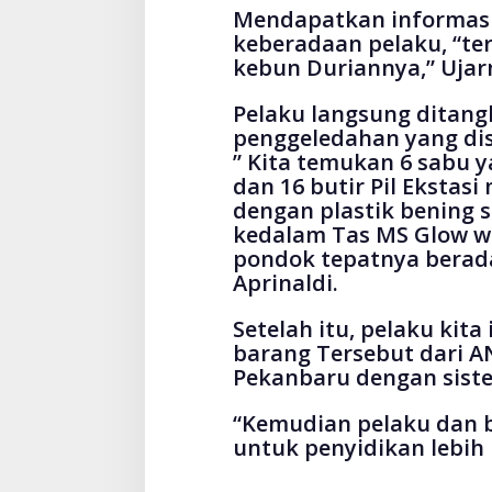
Mendapatkan informasi 
keberadaan pelaku, “te
kebun Duriannya,” Ujar
Pelaku langsung ditang
penggeledahan yang dis
” Kita temukan 6 sabu 
dan 16 butir Pil Ekstas
dengan plastik bening 
kedalam Tas MS Glow wa
pondok tepatnya berada
Aprinaldi.
Setelah itu, pelaku ki
barang Tersebut dari A
Pekanbaru dengan sist
“Kemudian pelaku dan b
untuk penyidikan lebih 