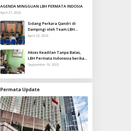
AGENDA MINGGUAN LBH PERMATA INDOSIA
April 27, 2026
Sidang Perkara Qandri di
Dampingi oleh Team LBH
Permata Indonesia
April 23, 2026
Akses Keadilan Tanpa Batas,
LBH Permata Indonesia berikan
Layanan Konsultasi Hukum
September 19, 2025
Gratis untuk Kurang Mampu
Permata Update