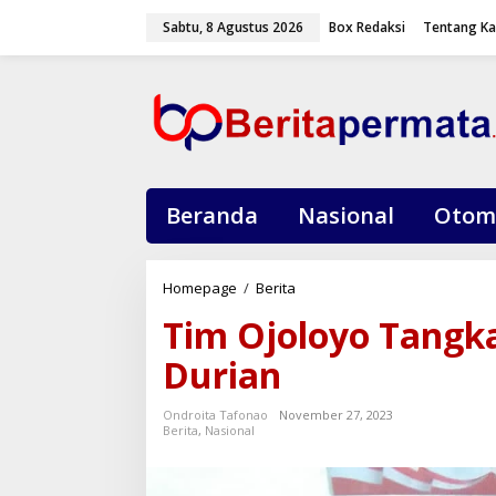
L
Sabtu, 8 Agustus 2026
Box Redaksi
Tentang K
e
w
a
t
i
k
e
k
o
Beranda
Nasional
Otom
n
t
e
Homepage
/
Berita
T
n
i
Tim Ojoloyo Tangk
m
O
Durian
j
o
Ondroita Tafonao
November 27, 2023
l
Berita
,
Nasional
o
y
o