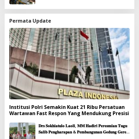
Permata Update
Institusi Polri Semakin Kuat 21 Ribu Persatuan
Wartawan Fast Respon Yang Mendukung Presisi
𝐃𝐫𝐬 𝐒𝐨𝐤𝐡𝐢𝐚𝐭𝐮𝐥𝐨 𝐋𝐚𝐨𝐥𝐢, 𝐌𝐌 𝐇𝐚𝐝𝐢𝐫𝐢 𝐏𝐞𝐫𝐞𝐬𝐦𝐢𝐚𝐧 𝐓𝐮𝐠𝐮
𝐒𝐚𝐥𝐢𝐛 𝐏𝐞𝐧𝐠𝐡𝐚𝐫𝐚𝐩𝐚𝐧 & 𝐏𝐞𝐦𝐛𝐚𝐧𝐠𝐮𝐧𝐚𝐧 𝐆𝐞𝐝𝐮𝐧𝐠 𝐆𝐞𝐫𝐞𝐣𝐚
𝐉𝐞𝐦𝐚𝐚𝐭 𝐒𝐢𝐛𝐨𝐥𝐠𝐚