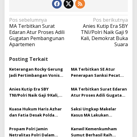
N
Pos sebelumnya
Pos berikutnya
a
MA Terbitkan Surat
Anies Kutip Era SBY
v
Edaran Atur Proses Adili
TNI/Polri Naik Gaji 9
i
Gugatan Pembangunan
Kali, Demokrat Buka
g
Apartemen
Suara
a
s
Posting Terkait
i
p
Keterangan Rocky Gerung
MA Terbitkan SE Atur
o
Jadi Pertimbangan Vonis
Penerapan Sanksi Pecat
s
Bebas Haris-Fatia
Prajurit Terlibat Narkoba
Anies Kutip Era SBY
MA Terbitkan Surat Edaran
TNI/Polri Naik Gaji 9 Kali,
Atur Proses Adili Gugatan
Demokrat Buka Suara
Pembangunan Apartemen
Kuasa Hukum Haris Azhar
Saksi Ungkap Makelar
dan Fatia Desak Polda
Kasus MA Lakukan
Metro Tindak Lanjuti
Transaksi Rp 3,7 M dalam
Laporan Dugaan Korupsi
Sehari
Propam Polri Jamin
Kanwil Kemenkumham
Luhut
Netralitas Polri Dalam
Sumut Berhasil Raih