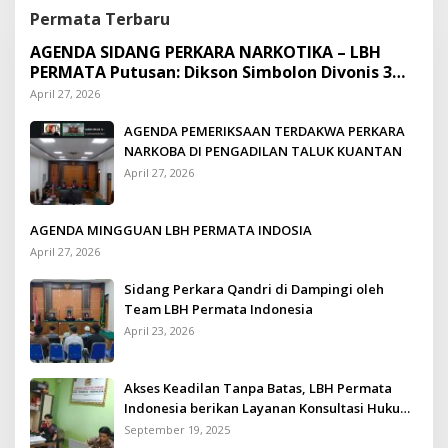
Permata Terbaru
AGENDA SIDANG PERKARA NARKOTIKA – LBH
PERMATA Putusan: Dikson Simbolon Divonis 3
Tahun Penjara
April 27, 2026
AGENDA PEMERIKSAAN TERDAKWA PERKARA
NARKOBA DI PENGADILAN TALUK KUANTAN
April 27, 2026
AGENDA MINGGUAN LBH PERMATA INDOSIA
April 27, 2026
Sidang Perkara Qandri di Dampingi oleh
Team LBH Permata Indonesia
April 23, 2026
Akses Keadilan Tanpa Batas, LBH Permata
Indonesia berikan Layanan Konsultasi Hukum
Gratis untuk Kurang Mampu
September 19, 2025