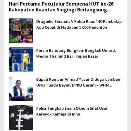
Hari Pertama Pacu Jalur Sempena HUT ke-26
Kabupaten Kuantan Singingi Berlangsung
Meriah dan Kondusif
Dragbike Sessions V Polda Riau: 140 Pembalap
Adu Cepat di Hadapan 5.000 Penonton
Persib Bandung Bungkam Bangkok United,
Media Thailand Beri Pujian Besar
Bupati Kampar Ahmad Yuzar Diduga Lamban
Urus Tunda Bayar, DPRD Geram – WHN
Kampar Ultimatum: Janji Lunas Tahun Ini
Jangan PHP!
Polisi Tangkap Enam Oknum Silat Usai
Keroyok Remaja di Inhu