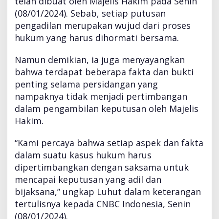
telah dibuat oleh Majelis Hakim pada Senin
e
(08/01/2024). Sebab, setiap putusan
a
pengadilan merupakan wujud dari proses
k
s
hukum yang harus dihormati bersama.
i
L
Namun demikian, ia juga menyayangkan
u
bahwa terdapat beberapa fakta dan bukti
h
penting selama persidangan yang
u
t
nampaknya tidak menjadi pertimbangan
dalam pengambilan keputusan oleh Majelis
Hakim.
“Kami percaya bahwa setiap aspek dan fakta
dalam suatu kasus hukum harus
dipertimbangkan dengan saksama untuk
mencapai keputusan yang adil dan
bijaksana,” ungkap Luhut dalam keterangan
tertulisnya kepada CNBC Indonesia, Senin
(08/01/2024).