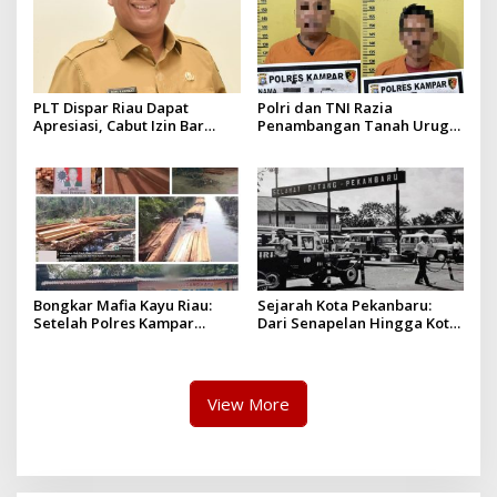
PLT Dispar Riau Dapat
Polri dan TNI Razia
Apresiasi, Cabut Izin Bar
Penambangan Tanah Urug,
Dinilai Langkah Tegas dan
Dua Pelaku Diamankan!
Pro-Rakyat
Bongkar Mafia Kayu Riau:
Sejarah Kota Pekanbaru:
Setelah Polres Kampar
Dari Senapelan Hingga Kota
Gagal Bertindak, Upaya
Metropolis
Suap Puluhan Juta Minta di
Hapus Berita Kian Menguat
View More