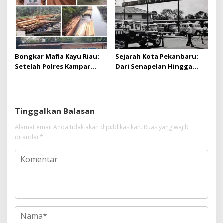
Bongkar Mafia Kayu Riau:
Sejarah Kota Pekanbaru:
Setelah Polres Kampar
Dari Senapelan Hingga
Gagal Bertindak, Upaya
Kota Metropolis
Suap Puluhan Juta Minta di
Hapus Berita Kian Menguat
Tinggalkan Balasan
Alamat email Anda tidak akan dipublikasikan.
Ruas yang wajib
ditandai
*