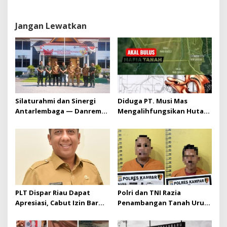
Pemilu 2024
Predikat WBK Tahun 2023
Jangan Lewatkan
Silaturahmi dan Sinergi
Diduga PT. Musi Mas
Antarlembaga — Danrem
Mengalihfungsikan Hutan
031/Wira Bima Kunjungi
dan HGU PT. Musi Mas
Kejaksaan Negeri Kuansing
diduga melebihi batas izin
yang diizinkan
PLT Dispar Riau Dapat
Polri dan TNI Razia
Apresiasi, Cabut Izin Bar
Penambangan Tanah Urug,
Dinilai Langkah Tegas dan
Dua Pelaku Diamankan!
Pro-Rakyat