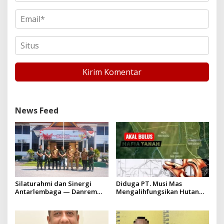
News Feed
Silaturahmi dan Sinergi
Diduga PT. Musi Mas
Antarlembaga — Danrem
Mengalihfungsikan Hutan
031/Wira Bima Kunjungi
dan HGU PT. Musi Mas
Kejaksaan Negeri Kuansing
diduga melebihi batas izin
yang diizinkan