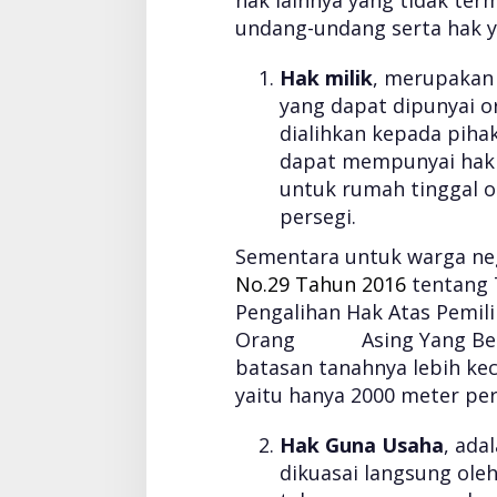
undang-undang serta hak y
Hak milik
, merupakan 
yang dapat dipunyai or
dialihkan kepada piha
dapat mempunyai hak m
untuk rumah tinggal o
persegi.
Sementara untuk warga neg
No.29 Tahun 2016
tentang
Pengalihan Hak Atas Pemil
Orang Asing Yang Berke
batasan tanahnya lebih
yaitu hanya 2000 meter per
Hak Guna Usaha
, ada
dikuasai langsung ole