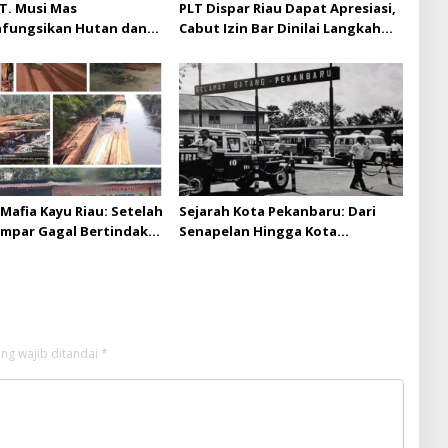
T. Musi Mas
PLT Dispar Riau Dapat Apresiasi,
hfungsikan Hutan dan
Cabut Izin Bar Dinilai Langkah
Musi Mas diduga
Tegas dan Pro-Rakyat
 batas izin yang
n
Mafia Kayu Riau: Setelah
Sejarah Kota Pekanbaru: Dari
ampar Gagal Bertindak,
Senapelan Hingga Kota
ap Puluhan Juta Minta
Metropolis
 Berita Kian Menguat
ng wajib ditandai
*