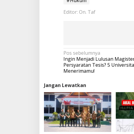
#Hukum
Editor: On. Taf
N
Pos sebelumnya
a
Ingin Menjadi Lulusan Magiste
v
Persyaratan Tesis? 5 Universita
i
Menerimamu!
g
a
Jangan Lewatkan
s
i
p
o
s