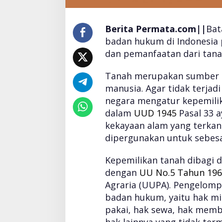
i
k
a
Berita Permata.com||
Bat
n
badan hukum di Indonesia
T
a
dan pemanfaatan dari tanah
n
a
Tanah merupakan sumber d
h
manusia. Agar tidak terjad
d
negara mengatur kepemilik
i
I
dalam
UUD 1945
Pasal 33 a
n
kekayaan alam yang terkan
d
dipergunakan untuk sebes
o
n
Kepemilikan tanah dibagi
e
s
dengan
UU No.5 Tahun 196
i
Agraria (UUPA). Pengelom
a
badan hukum, yaitu hak mi
pakai, hak sewa, hak memb
hak lainnya yang tidak ter