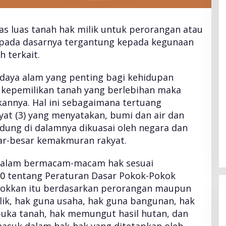
as luas tanah hak milik untuk perorangan atau
 pada dasarnya tergantung kepada kegunaan
 terkait.
aya alam yang penting bagi kehidupan
i kepemilikan tanah yang berlebihan maka
annya. Hal ini sebagaimana tertuang
yat (3) yang menyatakan, bumi dan air dan
dung di dalamnya dikuasai oleh negara dan
ar-besar kemakmuran rakyat.
 dalam bermacam-macam hak sesuai
0
tentang Peraturan Dasar Pokok-Pokok
pokkan itu berdasarkan perorangan maupun
lik, hak guna usaha, hak guna bangunan, hak
uka tanah, hak memungut hasil hutan, dan
masuk dalam hak-hak yang ditetapkan oleh