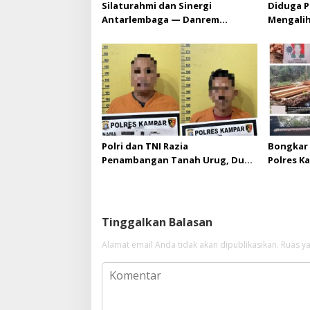
Silaturahmi dan Sinergi
Diduga P
Antarlembaga — Danrem
Mengali
031/Wira Bima Kunjungi
HGU PT. 
Kejaksaan Negeri Kuansing
melebihi
diizinka
Polri dan TNI Razia
Bongkar 
Penambangan Tanah Urug, Dua
Polres K
Pelaku Diamankan!
Upaya Su
di Hapus
Tinggalkan Balasan
Alamat email Anda tidak akan dipublikasikan.
Ruas ya