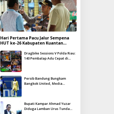
Hari Pertama Pacu Jalur Sempena
HUT ke-26 Kabupaten Kuantan
Singingi Berlangsung Meriah dan
Kondusif
Dragbike Sessions V Polda Riau:
140 Pembalap Adu Cepat di
Hadapan 5.000 Penonton
Persib Bandung Bungkam
Bangkok United, Media
Thailand Beri Pujian Besar
Bupati Kampar Ahmad Yuzar
Diduga Lamban Urus Tunda
Bayar, DPRD Geram – WHN