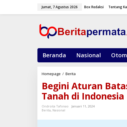
L
Jumat, 7 Agustus 2026
Box Redaksi
Tentang K
e
w
a
t
i
k
e
k
o
Beranda
Nasional
Otom
n
t
e
Homepage
/
Berita
B
n
e
Begini Aturan Bat
g
i
Tanah di Indonesia
n
i
Ondroita Tafonao
Januari 11, 2024
A
Berita
,
Nasional
t
u
r