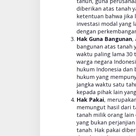
tahun, guna perusahaa
diberikan atas tanah y
ketentuan bahwa jika 
investasi modal yang l
dengan perkembangan
Hak Guna Bangunan
,
bangunan atas tanah y
waktu paling lama 30
warga negara Indones
hukum Indonesia dan 
hukum yang mempunyai
jangka waktu satu tah
kepada pihak lain yan
Hak Pakai
, merupaka
memungut hasil dari t
tanah milik orang lai
yang bukan perjanjian
tanah. Hak pakai dibe