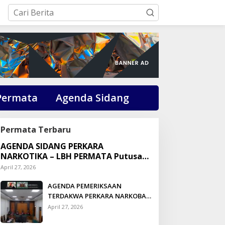
Permata
Agenda Sidang
Permata Terbaru
AGENDA SIDANG PERKARA
NARKOTIKA – LBH PERMATA Putusan:
Dikson Simbolon Divonis 3 Tahun
April 27, 2026
Penjara
AGENDA PEMERIKSAAN
TERDAKWA PERKARA NARKOBA
DI PENGADILAN TALUK
April 27, 2026
KUANTAN