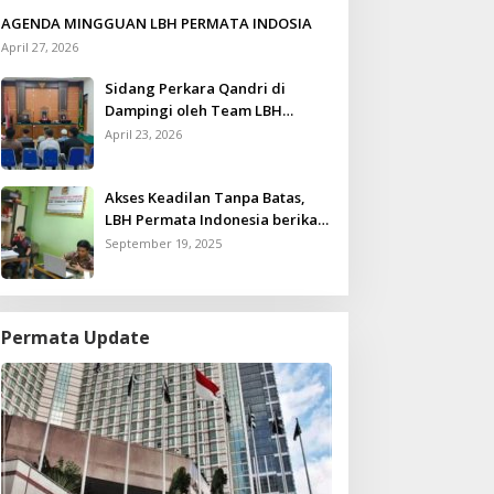
AGENDA MINGGUAN LBH PERMATA INDOSIA
April 27, 2026
Sidang Perkara Qandri di
Dampingi oleh Team LBH
Permata Indonesia
April 23, 2026
Akses Keadilan Tanpa Batas,
LBH Permata Indonesia berikan
Layanan Konsultasi Hukum
September 19, 2025
Gratis untuk Kurang Mampu
Permata Update