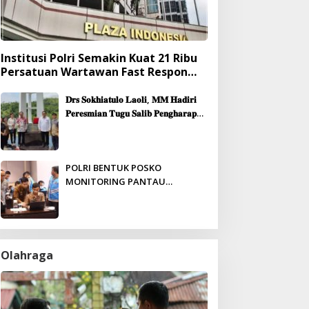
Institusi Polri Semakin Kuat 21 Ribu
Persatuan Wartawan Fast Respon
Yang Mendukung Presisi
𝐃𝐫𝐬 𝐒𝐨𝐤𝐡𝐢𝐚𝐭𝐮𝐥𝐨 𝐋𝐚𝐨𝐥𝐢, 𝐌𝐌 𝐇𝐚𝐝𝐢𝐫𝐢
𝐏𝐞𝐫𝐞𝐬𝐦𝐢𝐚𝐧 𝐓𝐮𝐠𝐮 𝐒𝐚𝐥𝐢𝐛 𝐏𝐞𝐧𝐠𝐡𝐚𝐫𝐚𝐩𝐚𝐧
& 𝐏𝐞𝐦𝐛𝐚𝐧𝐠𝐮𝐧𝐚𝐧 𝐆𝐞𝐝𝐮𝐧𝐠 𝐆𝐞𝐫𝐞𝐣𝐚
𝐉𝐞𝐦𝐚𝐚𝐭 𝐒𝐢𝐛𝐨𝐥𝐠𝐚
POLRI BENTUK POSKO
MONITORING PANTAU
PENERIMAAN ANGGOTA SECARA
REAL-TIME
Olahraga