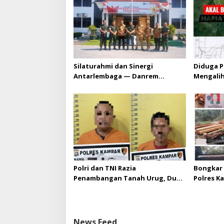
p
o
s
Silaturahmi dan Sinergi
Diduga P
Antarlembaga — Danrem
Mengali
031/Wira Bima Kunjungi
HGU PT. 
Kejaksaan Negeri Kuansing
melebihi
diizinka
Polri dan TNI Razia
Bongkar 
Penambangan Tanah Urug, Dua
Polres K
Pelaku Diamankan!
Upaya Su
di Hapus
News Feed