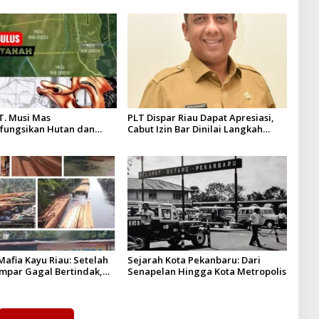
T. Musi Mas
PLT Dispar Riau Dapat Apresiasi,
fungsikan Hutan dan
Cabut Izin Bar Dinilai Langkah
Musi Mas diduga melebihi
Tegas dan Pro-Rakyat
n yang diizinkan
afia Kayu Riau: Setelah
Sejarah Kota Pekanbaru: Dari
ampar Gagal Bertindak,
Senapelan Hingga Kota Metropolis
p Puluhan Juta Minta di
rita Kian Menguat