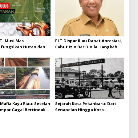
T. Musi Mas
PLT Dispar Riau Dapat Apresiasi,
hfungsikan Hutan dan
Cabut Izin Bar Dinilai Langkah
Musi Mas diduga
Tegas dan Pro-Rakyat
 batas izin yang
n
Mafia Kayu Riau: Setelah
Sejarah Kota Pekanbaru: Dari
ampar Gagal Bertindak,
Senapelan Hingga Kota
ap Puluhan Juta Minta
Metropolis
 Berita Kian Menguat