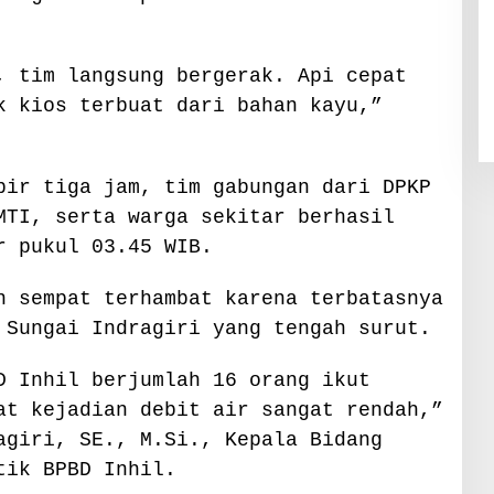
, tim langsung bergerak. Api cepat
k kios terbuat dari bahan kayu,”
pir tiga jam, tim gabungan dari DPKP
MTI, serta warga sekitar berhasil
r pukul 03.45 WIB.
n sempat terhambat karena terbatasnya
 Sungai Indragiri yang tengah surut.
D Inhil berjumlah 16 orang ikut
at kejadian debit air sangat rendah,”
agiri, SE., M.Si., Kepala Bidang
tik BPBD Inhil.