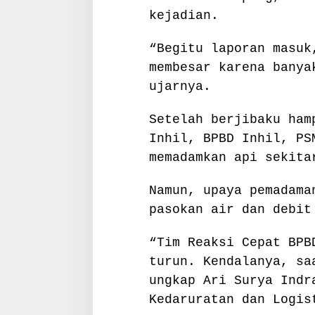
kejadian.
“Begitu laporan masuk
membesar karena banya
ujarnya.
Setelah berjibaku ham
Inhil, BPBD Inhil, PS
memadamkan api sekita
Namun, upaya pemadama
pasokan air dan debit
“Tim Reaksi Cepat BPB
turun. Kendalanya, sa
ungkap Ari Surya Indr
Kedaruratan dan Logis