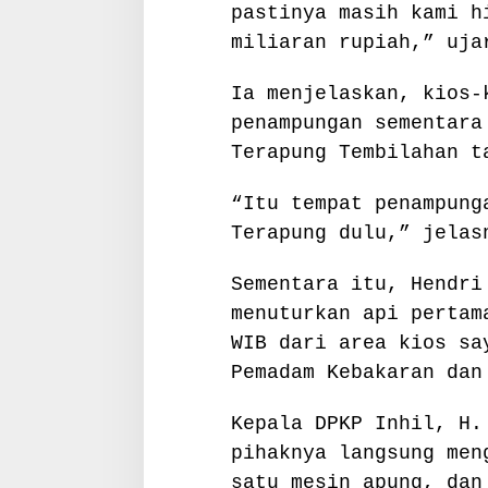
pastinya masih kami h
a
p
miliaran rupiah,” uja
a
i
Ia menjelaskan, kios-
M
penampungan sementara
i
l
Terapung Tembilahan t
y
a
“Itu tempat penampung
r
Terapung dulu,” jelas
a
n
Sementara itu, Hendri
menuturkan api pertam
WIB dari area kios sa
Pemadam Kebakaran dan
Kepala DPKP Inhil, H.
pihaknya langsung men
satu mesin apung, dan