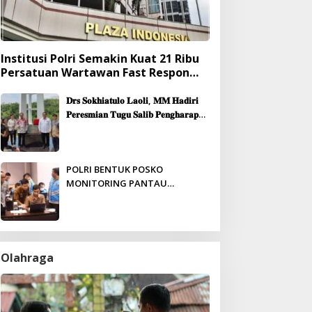
Institusi Polri Semakin Kuat 21 Ribu
Persatuan Wartawan Fast Respon
Yang Mendukung Presisi
𝐃𝐫𝐬 𝐒𝐨𝐤𝐡𝐢𝐚𝐭𝐮𝐥𝐨 𝐋𝐚𝐨𝐥𝐢, 𝐌𝐌 𝐇𝐚𝐝𝐢𝐫𝐢
𝐏𝐞𝐫𝐞𝐬𝐦𝐢𝐚𝐧 𝐓𝐮𝐠𝐮 𝐒𝐚𝐥𝐢𝐛 𝐏𝐞𝐧𝐠𝐡𝐚𝐫𝐚𝐩𝐚𝐧
& 𝐏𝐞𝐦𝐛𝐚𝐧𝐠𝐮𝐧𝐚𝐧 𝐆𝐞𝐝𝐮𝐧𝐠 𝐆𝐞𝐫𝐞𝐣𝐚
𝐉𝐞𝐦𝐚𝐚𝐭 𝐒𝐢𝐛𝐨𝐥𝐠𝐚
POLRI BENTUK POSKO
MONITORING PANTAU
PENERIMAAN ANGGOTA SECARA
REAL-TIME
Olahraga