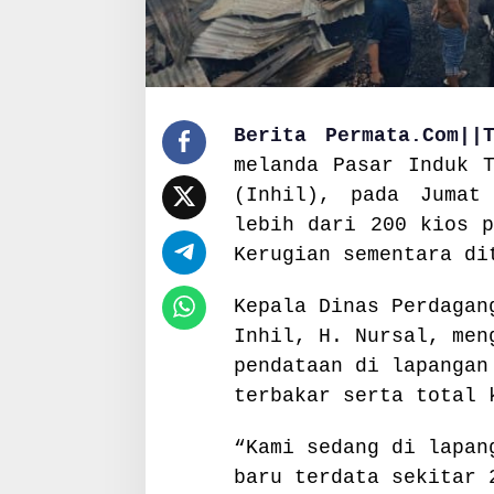
T
e
m
b
i
l
Berita Permata.Com||T
a
h
melanda Pasar Induk T
a
(Inhil), pada Jumat
n
lebih dari 200 kios p
,
K
Kerugian sementara di
e
r
Kepala Dinas Perdagan
u
Inhil, H. Nursal, men
g
i
pendataan di lapangan
a
terbakar serta total 
n
M
e
“Kami sedang di lapan
n
baru terdata sekitar 
c