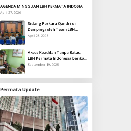
AGENDA MINGGUAN LBH PERMATA INDOSIA
April 27, 2026
Sidang Perkara Qandri di
Dampingi oleh Team LBH
Permata Indonesia
April 23, 2026
Akses Keadilan Tanpa Batas,
LBH Permata Indonesia berikan
Layanan Konsultasi Hukum
September 19, 2025
Gratis untuk Kurang Mampu
Permata Update