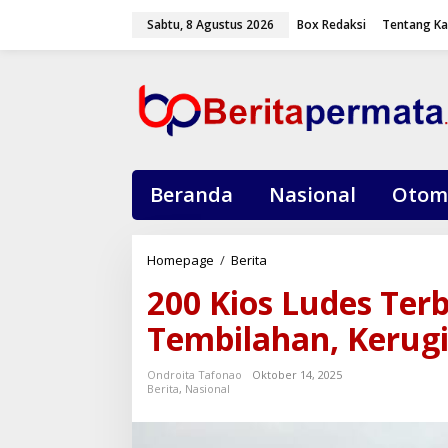
L
Sabtu, 8 Agustus 2026
Box Redaksi
Tentang K
e
w
a
t
i
k
e
k
o
Beranda
Nasional
Otom
n
t
e
Homepage
/
Berita
2
n
0
200 Kios Ludes Ter
0
K
Tembilahan, Kerug
i
o
Ondroita Tafonao
Oktober 14, 2025
s
Berita
,
Nasional
L
u
d