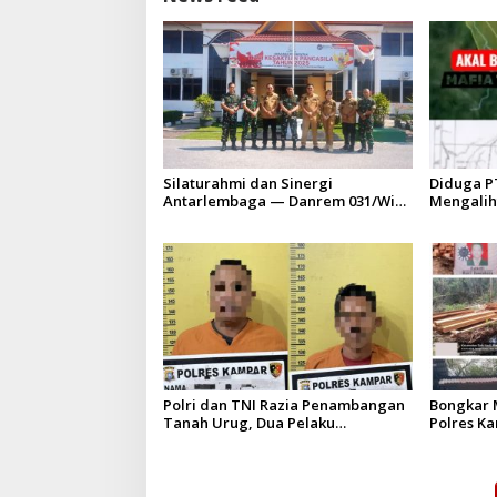
Silaturahmi dan Sinergi
Diduga P
Antarlembaga — Danrem 031/Wira
Mengalih
Bima Kunjungi Kejaksaan Negeri
HGU PT. 
Kuansing
batas izi
Polri dan TNI Razia Penambangan
Bongkar M
Tanah Urug, Dua Pelaku
Polres K
Diamankan!
Upaya Sua
Hapus Be