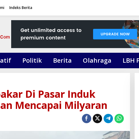
ami
Indeks Berita
atif
Politik
Berita
Olahraga
LBH 
bakar Di Pasar Induk
ian Mencapai Milyaran