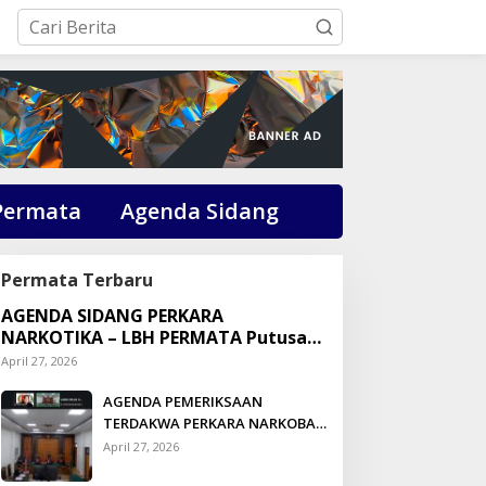
Permata
Agenda Sidang
Permata Terbaru
AGENDA SIDANG PERKARA
NARKOTIKA – LBH PERMATA Putusan:
Dikson Simbolon Divonis 3 Tahun
April 27, 2026
Penjara
AGENDA PEMERIKSAAN
TERDAKWA PERKARA NARKOBA
DI PENGADILAN TALUK
April 27, 2026
KUANTAN