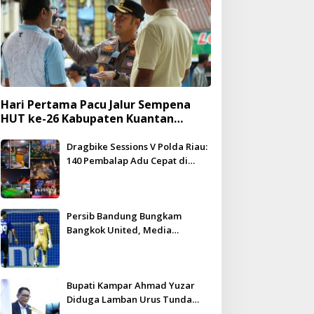
Hari Pertama Pacu Jalur Sempena
HUT ke-26 Kabupaten Kuantan
Singingi Berlangsung Meriah dan
Kondusif
Dragbike Sessions V Polda Riau:
140 Pembalap Adu Cepat di
Hadapan 5.000 Penonton
Persib Bandung Bungkam
Bangkok United, Media
Thailand Beri Pujian Besar
Bupati Kampar Ahmad Yuzar
Diduga Lamban Urus Tunda
Bayar, DPRD Geram – WHN