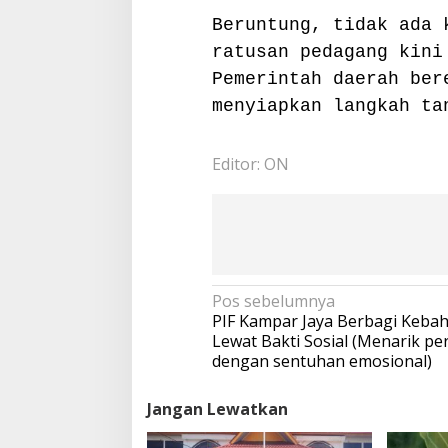
Beruntung, tidak ada 
ratusan pedagang kini
Pemerintah daerah ber
menyiapkan langkah ta
Editor: ON
N
Pos sebelumnya
a
PIF Kampar Jaya Berbagi Keba
v
Lewat Bakti Sosial (Menarik pe
i
dengan sentuhan emosional)
g
a
Jangan Lewatkan
s
i