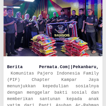
e
r
b
a
g
i
K
e
b
a
h
a
g
i
Berita Permata.Com||Pekanbaru,
a
Komunitas Pajero Indonesia Family
a
(PIF) Chapter Kampar Jaya
n
L
menunjukkan kepedulian sosialnya
e
dengan menggelar bakti sosial dan
w
memberikan santunan kepada anak
a
t
yatim dari Panti Asuhan Ar-Rahman