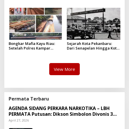
Dinilai Langkah Tegas dan
Dua Pelaku Diamankan!
Pro-Rakyat
Bongkar Mafia Kayu Riau:
Sejarah Kota Pekanbaru:
Setelah Polres Kampar
Dari Senapelan Hingga Kota
Gagal Bertindak, Upaya
Metropolis
Suap Puluhan Juta Minta di
Hapus Berita Kian Menguat
View More
Permata Terbaru
AGENDA SIDANG PERKARA NARKOTIKA – LBH
PERMATA Putusan: Dikson Simbolon Divonis 3
Tahun Penjara
April 27, 2026