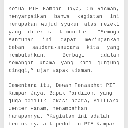
h
a
Ketua PIF Kampar Jaya, Om Risman,
t
menyampaikan bahwa kegiatan ini
i
a
merupakan wujud syukur atas rezeki
n
yang diterima komunitas. “Semoga
d
santunan ini dapat meringankan
e
n
beban saudara-saudara kita yang
g
membutuhkan. Berbagi adalah
a
semangat utama yang kami junjung
n
s
tinggi,” ujar Bapak Risman.
e
n
Sementara itu, Dewan Penasehat PIF
t
u
Kampar Jaya, Bapak Pardizon, yang
h
juga pemilik lokasi acara, Billiard
a
Center Panam, menambahkan
n
e
harapannya. “Kegiatan ini adalah
m
bentuk nyata kepedulian PIF Kampar
o