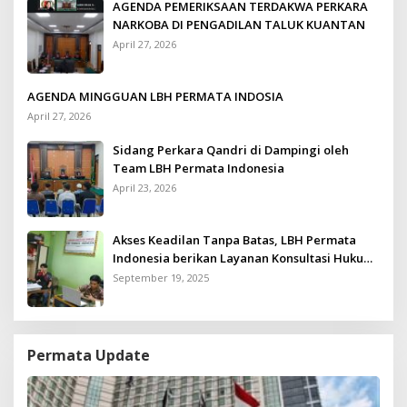
AGENDA PEMERIKSAAN TERDAKWA PERKARA
NARKOBA DI PENGADILAN TALUK KUANTAN
April 27, 2026
AGENDA MINGGUAN LBH PERMATA INDOSIA
April 27, 2026
Sidang Perkara Qandri di Dampingi oleh
Team LBH Permata Indonesia
April 23, 2026
Akses Keadilan Tanpa Batas, LBH Permata
Indonesia berikan Layanan Konsultasi Hukum
Gratis untuk Kurang Mampu
September 19, 2025
Permata Update