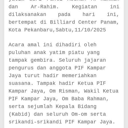
B
dan Ar-Rahim. Kegiatan ini
a
dilaksanakan pada hari ini,
k
t
bertempat di Billiard Center Panam,
i
Kota Pekanbaru,Sabtu,11/10/2025
S
o
s
Acara amal ini dihadiri oleh
i
puluhan anak yatim piatu yang
a
tampak gembira. Seluruh jajaran
l
(
pengurus dan anggota PIF Kampar
M
Jaya turut hadir memeriahkan
e
n
suasana. Tampak hadir Ketua PIF
a
Kampar Jaya, Om Risman, Wakil Ketua
r
PIF Kampar Jaya, Om Baba Rahman,
i
k
serta sejumlah Kepala Bidang
p
(Kabid) dan seluruh Om-om serta
e
srikandi-srikandi PIF Kampar Jaya.
r