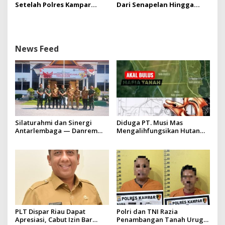
Setelah Polres Kampar
Dari Senapelan Hingga
Gagal Bertindak, Upaya
Kota Metropolis
Suap Puluhan Juta Minta di
Hapus Berita Kian Menguat
News Feed
Silaturahmi dan Sinergi
Diduga PT. Musi Mas
Antarlembaga — Danrem
Mengalihfungsikan Hutan
031/Wira Bima Kunjungi
dan HGU PT. Musi Mas
Kejaksaan Negeri Kuansing
diduga melebihi batas izin
yang diizinkan
PLT Dispar Riau Dapat
Polri dan TNI Razia
Apresiasi, Cabut Izin Bar
Penambangan Tanah Urug,