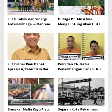
Silaturahmi dan Sinergi
Diduga PT. Musi Mas
Antarlembaga — Danrem
Mengalihfungsikan Hutan
031/Wira Bima Kunjungi
dan HGU PT. Musi Mas
Kejaksaan Negeri Kuansing
diduga melebihi batas izin
yang diizinkan
PLT Dispar Riau Dapat
Polri dan TNI Razia
Apresiasi, Cabut Izin Bar
Penambangan Tanah Urug,
Dinilai Langkah Tegas dan
Dua Pelaku Diamankan!
Pro-Rakyat
Bongkar Mafia Kayu Riau:
Sejarah Kota Pekanbaru: