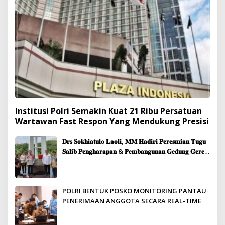
Institusi Polri Semakin Kuat 21 Ribu Persatuan
Wartawan Fast Respon Yang Mendukung Presisi
𝐃𝐫𝐬 𝐒𝐨𝐤𝐡𝐢𝐚𝐭𝐮𝐥𝐨 𝐋𝐚𝐨𝐥𝐢, 𝐌𝐌 𝐇𝐚𝐝𝐢𝐫𝐢 𝐏𝐞𝐫𝐞𝐬𝐦𝐢𝐚𝐧 𝐓𝐮𝐠𝐮
𝐒𝐚𝐥𝐢𝐛 𝐏𝐞𝐧𝐠𝐡𝐚𝐫𝐚𝐩𝐚𝐧 & 𝐏𝐞𝐦𝐛𝐚𝐧𝐠𝐮𝐧𝐚𝐧 𝐆𝐞𝐝𝐮𝐧𝐠 𝐆𝐞𝐫𝐞𝐣𝐚
𝐉𝐞𝐦𝐚𝐚𝐭 𝐒𝐢𝐛𝐨𝐥𝐠𝐚
POLRI BENTUK POSKO MONITORING PANTAU
PENERIMAAN ANGGOTA SECARA REAL-TIME