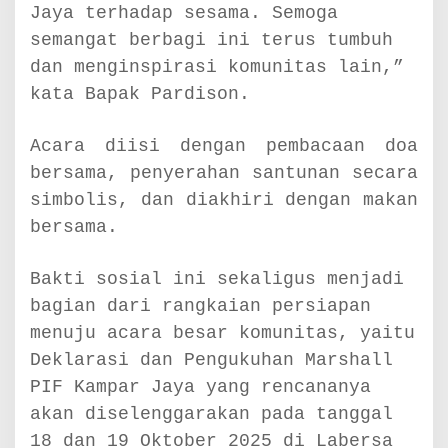
Jaya terhadap sesama. Semoga
s
i
semangat berbagi ini terus tumbuh
o
dan menginspirasi komunitas lain,”
n
kata Bapak Pardison.
a
l
)
Acara diisi dengan pembacaan doa
bersama, penyerahan santunan secara
simbolis, dan diakhiri dengan makan
bersama.
Bakti sosial ini sekaligus menjadi
bagian dari rangkaian persiapan
menuju acara besar komunitas, yaitu
Deklarasi dan Pengukuhan Marshall
PIF Kampar Jaya yang rencananya
akan diselenggarakan pada tanggal
18 dan 19 Oktober 2025 di Labersa