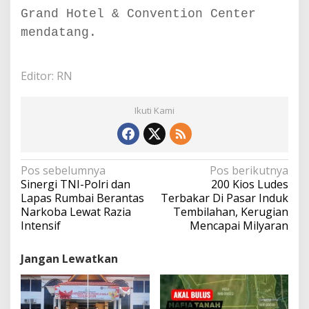
Grand Hotel & Convention Center
mendatang.
Editor: RN
Ikuti Kami
N
Pos sebelumnya
Pos berikutnya
a
Sinergi TNI-Polri dan
200 Kios Ludes
v
Lapas Rumbai Berantas
Terbakar Di Pasar Induk
i
Narkoba Lewat Razia
Tembilahan, Kerugian
g
Intensif
Mencapai Milyaran
a
s
Jangan Lewatkan
i
p
o
s