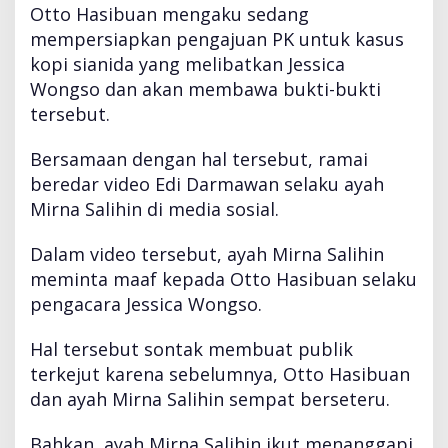
j
Otto Hasibuan mengaku sedang
u
mempersiapkan pengajuan PK untuk kasus
k
kopi sianida yang melibatkan Jessica
a
Wongso dan akan membawa bukti-bukti
n
P
tersebut.
K
,
Bersamaan dengan hal tersebut, ramai
A
beredar video Edi Darmawan selaku ayah
y
Mirna Salihin di media sosial.
a
h
M
Dalam video tersebut, ayah Mirna Salihin
i
meminta maaf kepada Otto Hasibuan selaku
r
pengacara Jessica Wongso.
n
a
Hal tersebut sontak membuat publik
B
e
terkejut karena sebelumnya, Otto Hasibuan
r
dan ayah Mirna Salihin sempat berseteru.
i
P
Bahkan, ayah Mirna Salihin ikut menanggapi