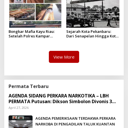
Bongkar Mafia Kayu Riau:
Sejarah Kota Pekanbaru:
Setelah Polres Kampar
Dari Senapelan Hingga Kota
Gagal Bertindak, Upaya
Metropolis
Suap Puluhan Juta Minta di
Hapus Berita Kian Menguat
View More
Permata Terbaru
AGENDA SIDANG PERKARA NARKOTIKA – LBH
PERMATA Putusan: Dikson Simbolon Divonis 3
Tahun Penjara
April 27, 2026
AGENDA PEMERIKSAAN TERDAKWA PERKARA
NARKOBA DI PENGADILAN TALUK KUANTAN