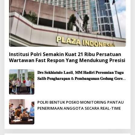
Institusi Polri Semakin Kuat 21 Ribu Persatuan
Wartawan Fast Respon Yang Mendukung Presisi
𝐃𝐫𝐬 𝐒𝐨𝐤𝐡𝐢𝐚𝐭𝐮𝐥𝐨 𝐋𝐚𝐨𝐥𝐢, 𝐌𝐌 𝐇𝐚𝐝𝐢𝐫𝐢 𝐏𝐞𝐫𝐞𝐬𝐦𝐢𝐚𝐧 𝐓𝐮𝐠𝐮
𝐒𝐚𝐥𝐢𝐛 𝐏𝐞𝐧𝐠𝐡𝐚𝐫𝐚𝐩𝐚𝐧 & 𝐏𝐞𝐦𝐛𝐚𝐧𝐠𝐮𝐧𝐚𝐧 𝐆𝐞𝐝𝐮𝐧𝐠 𝐆𝐞𝐫𝐞𝐣𝐚
𝐉𝐞𝐦𝐚𝐚𝐭 𝐒𝐢𝐛𝐨𝐥𝐠𝐚
POLRI BENTUK POSKO MONITORING PANTAU
PENERIMAAN ANGGOTA SECARA REAL-TIME