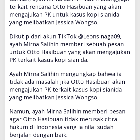
e
terkait rencana Otto Hasibuan yang akan
s
a
mengajukan PK untuk kasus kopi sianida
n
yang melibatkan Jessica Wongso.
I
n
Dikutip dari akun TikTok @Leonsinaga09,
i
ayah Mirna Salihin memberi sebuah pesan
u
n
untuk Otto Hasibuan yang akan mengajukan
t
PK terkait kasus kopi sianida.
u
k
Ayah Mirna Salihin mengungkap bahwa ia
O
tidak ada masalah jika Otto Hasibuan akan
t
t
mengajukan PK terkait kasus kopi sianida
o
yang melibatkan Jessica Wongso.
H
a
Namun, ayah Mirna Salihin memberi pesan
s
agar Otto Hasibuan tidak merusak citra
i
b
hukum di Indonesia yang ia nilai sudah
u
berjalan dengan baik.
a