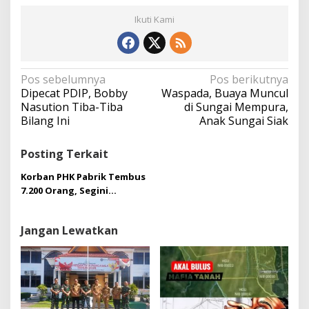
Ikuti Kami
N
Pos sebelumnya
Pos berikutnya
a
Dipecat PDIP, Bobby
Waspada, Buaya Muncul
v
Nasution Tiba-Tiba
di Sungai Mempura,
i
Bilang Ini
Anak Sungai Siak
g
a
Posting Terkait
s
i
Korban PHK Pabrik Tembus
p
7.200 Orang, Segini
o
Pesangon yang Harus
s
Diterima Karyawan dari
Jangan Lewatkan
Perusahaan!