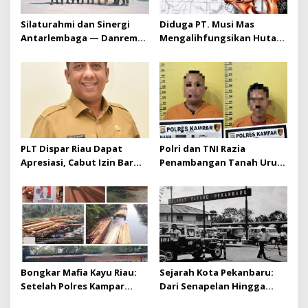
Silaturahmi dan Sinergi
Diduga PT. Musi Mas
Antarlembaga — Danrem
Mengalihfungsikan Hutan
031/Wira Bima Kunjungi
dan HGU PT. Musi Mas
Kejaksaan Negeri Kuansing
diduga melebihi batas izin
yang diizinkan
PLT Dispar Riau Dapat
Polri dan TNI Razia
Apresiasi, Cabut Izin Bar
Penambangan Tanah Urug,
Dinilai Langkah Tegas dan
Dua Pelaku Diamankan!
Pro-Rakyat
Bongkar Mafia Kayu Riau:
Sejarah Kota Pekanbaru:
Setelah Polres Kampar
Dari Senapelan Hingga
Gagal Bertindak, Upaya
Kota Metropolis