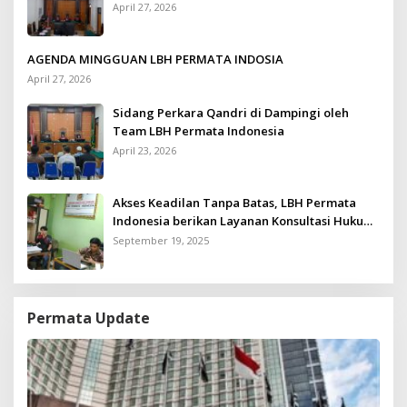
April 27, 2026
AGENDA MINGGUAN LBH PERMATA INDOSIA
April 27, 2026
Sidang Perkara Qandri di Dampingi oleh
Team LBH Permata Indonesia
April 23, 2026
Akses Keadilan Tanpa Batas, LBH Permata
Indonesia berikan Layanan Konsultasi Hukum
Gratis untuk Kurang Mampu
September 19, 2025
Permata Update