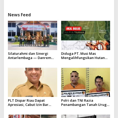
News Feed
Silaturahmi dan Sinergi
Diduga PT. Musi Mas
Antarlembaga — Danrem
Mengalihfungsikan Hutan
031/Wira Bima Kunjungi
dan HGU PT. Musi Mas
Kejaksaan Negeri Kuansing
diduga melebihi batas izin
yang diizinkan
PLT Dispar Riau Dapat
Polri dan TNI Razia
Apresiasi, Cabut Izin Bar
Penambangan Tanah Urug,
Dinilai Langkah Tegas dan
Dua Pelaku Diamankan!
Pro-Rakyat