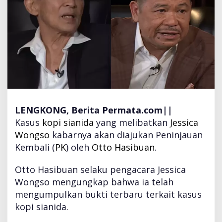
d
a
J
e
s
s
i
c
a
W
o
LENGKONG, Berita Permata.com||
n
Kasus
kopi sianida
yang melibatkan
Jessica
g
Wongso
kabarnya akan diajukan Peninjauan
s
Kembali (
PK
) oleh
Otto Hasibuan
.
o
A
k
Otto Hasibuan selaku pengacara Jessica
a
Wongso mengungkap bahwa ia telah
n
mengumpulkan bukti terbaru terkait kasus
D
kopi sianida.
i
a