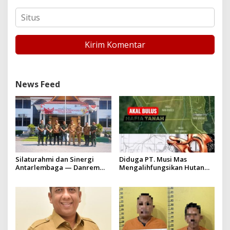
News Feed
Silaturahmi dan Sinergi
Diduga PT. Musi Mas
Antarlembaga — Danrem
Mengalihfungsikan Hutan
031/Wira Bima Kunjungi
dan HGU PT. Musi Mas
Kejaksaan Negeri Kuansing
diduga melebihi batas izin
yang diizinkan