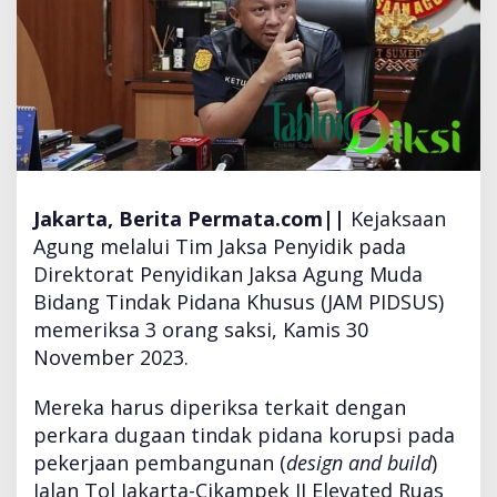
P
e
r
i
k
s
a
T
a
Jakarta, Berita Permata.com||
Kejaksaan
m
b
Agung melalui Tim Jaksa Penyidik pada
a
Direktorat Penyidikan Jaksa Agung Muda
h
Bidang Tindak Pidana Khusus (JAM PIDSUS)
a
memeriksa 3 orang saksi, Kamis 30
n
3
November 2023.
S
a
Mereka harus diperiksa terkait dengan
k
perkara dugaan tindak pidana korupsi pada
s
pekerjaan pembangunan (
design and build
)
i
U
Jalan Tol Jakarta-Cikampek II Elevated Ruas