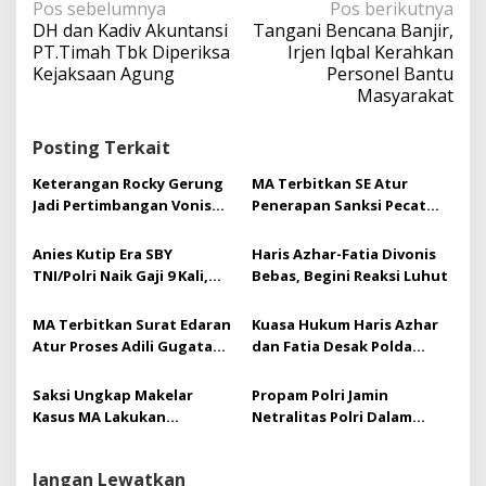
N
Pos sebelumnya
Pos berikutnya
a
DH dan Kadiv Akuntansi
Tangani Bencana Banjir,
v
PT.Timah Tbk Diperiksa
Irjen Iqbal Kerahkan
i
Kejaksaan Agung
Personel Bantu
g
Masyarakat
a
s
Posting Terkait
i
p
Keterangan Rocky Gerung
MA Terbitkan SE Atur
o
Jadi Pertimbangan Vonis
Penerapan Sanksi Pecat
s
Bebas Haris-Fatia
Prajurit Terlibat Narkoba
Anies Kutip Era SBY
Haris Azhar-Fatia Divonis
TNI/Polri Naik Gaji 9 Kali,
Bebas, Begini Reaksi Luhut
Demokrat Buka Suara
MA Terbitkan Surat Edaran
Kuasa Hukum Haris Azhar
Atur Proses Adili Gugatan
dan Fatia Desak Polda
Pembangunan Apartemen
Metro Tindak Lanjuti
Laporan Dugaan Korupsi
Saksi Ungkap Makelar
Propam Polri Jamin
Luhut
Kasus MA Lakukan
Netralitas Polri Dalam
Transaksi Rp 3,7 M dalam
Pemilu 2024
Sehari
Jangan Lewatkan