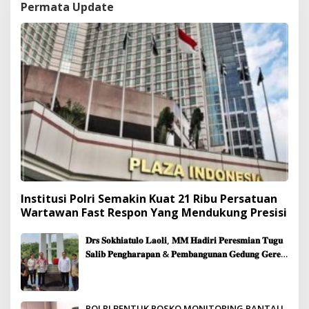
Permata Update
Institusi Polri Semakin Kuat 21 Ribu Persatuan
Wartawan Fast Respon Yang Mendukung Presisi
𝐃𝐫𝐬 𝐒𝐨𝐤𝐡𝐢𝐚𝐭𝐮𝐥𝐨 𝐋𝐚𝐨𝐥𝐢, 𝐌𝐌 𝐇𝐚𝐝𝐢𝐫𝐢 𝐏𝐞𝐫𝐞𝐬𝐦𝐢𝐚𝐧 𝐓𝐮𝐠𝐮
𝐒𝐚𝐥𝐢𝐛 𝐏𝐞𝐧𝐠𝐡𝐚𝐫𝐚𝐩𝐚𝐧 & 𝐏𝐞𝐦𝐛𝐚𝐧𝐠𝐮𝐧𝐚𝐧 𝐆𝐞𝐝𝐮𝐧𝐠 𝐆𝐞𝐫𝐞𝐣𝐚
𝐉𝐞𝐦𝐚𝐚𝐭 𝐒𝐢𝐛𝐨𝐥𝐠𝐚
POLRI BENTUK POSKO MONITORING PANTAU