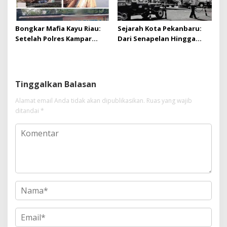
Bongkar Mafia Kayu Riau:
Sejarah Kota Pekanbaru:
Setelah Polres Kampar
Dari Senapelan Hingga
Gagal Bertindak, Upaya
Kota Metropolis
Suap Puluhan Juta Minta di
Hapus Berita Kian Menguat
Tinggalkan Balasan
Alamat email Anda tidak akan dipublikasikan.
Ruas yang wajib
ditandai
*