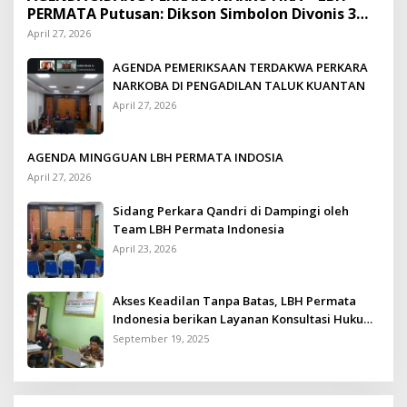
PERMATA Putusan: Dikson Simbolon Divonis 3
Tahun Penjara
April 27, 2026
AGENDA PEMERIKSAAN TERDAKWA PERKARA
NARKOBA DI PENGADILAN TALUK KUANTAN
April 27, 2026
AGENDA MINGGUAN LBH PERMATA INDOSIA
April 27, 2026
Sidang Perkara Qandri di Dampingi oleh
Team LBH Permata Indonesia
April 23, 2026
Akses Keadilan Tanpa Batas, LBH Permata
Indonesia berikan Layanan Konsultasi Hukum
Gratis untuk Kurang Mampu
September 19, 2025