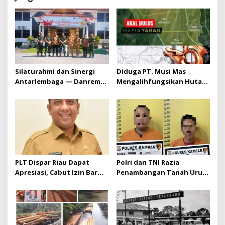
Silaturahmi dan Sinergi
Diduga PT. Musi Mas
Antarlembaga — Danrem
Mengalihfungsikan Hutan
031/Wira Bima Kunjungi
dan HGU PT. Musi Mas
Kejaksaan Negeri Kuansing
diduga melebihi batas izin
yang diizinkan
PLT Dispar Riau Dapat
Polri dan TNI Razia
Apresiasi, Cabut Izin Bar
Penambangan Tanah Urug,
Dinilai Langkah Tegas dan
Dua Pelaku Diamankan!
Pro-Rakyat