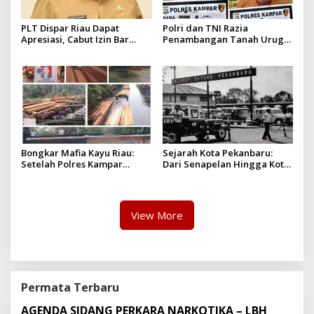
PLT Dispar Riau Dapat
Polri dan TNI Razia
Apresiasi, Cabut Izin Bar
Penambangan Tanah Urug,
Dinilai Langkah Tegas dan
Dua Pelaku Diamankan!
Pro-Rakyat
Bongkar Mafia Kayu Riau:
Sejarah Kota Pekanbaru:
Setelah Polres Kampar
Dari Senapelan Hingga Kota
Gagal Bertindak, Upaya
Metropolis
Suap Puluhan Juta Minta di
Hapus Berita Kian Menguat
View More
Permata Terbaru
AGENDA SIDANG PERKARA NARKOTIKA – LBH