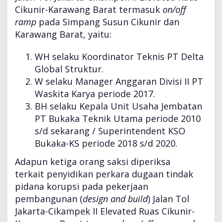
s
Cikunir-Karawang Barat termasuk
on/off
u
ramp
pada Simpang Susun Cikunir dan
t
Karawang Barat, yaitu:
T
o
l
WH selaku Koordinator Teknis PT Delta
J
Global Struktur.
a
W selaku Manager Anggaran Divisi II PT
p
Waskita Karya periode 2017.
e
k
BH selaku Kepala Unit Usaha Jembatan
PT Bukaka Teknik Utama periode 2010
s/d sekarang / Superintendent KSO
Bukaka-KS periode 2018 s/d 2020.
Adapun ketiga orang saksi diperiksa
terkait penyidikan perkara dugaan tindak
pidana korupsi pada pekerjaan
pembangunan (
design and build
) Jalan Tol
Jakarta-Cikampek II Elevated Ruas Cikunir-