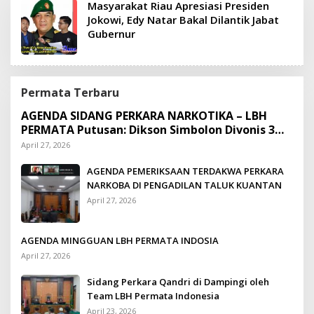
Masyarakat Riau Apresiasi Presiden
Jokowi, Edy Natar Bakal Dilantik Jabat
Gubernur
Permata Terbaru
AGENDA SIDANG PERKARA NARKOTIKA – LBH
PERMATA Putusan: Dikson Simbolon Divonis 3
Tahun Penjara
April 27, 2026
AGENDA PEMERIKSAAN TERDAKWA PERKARA
NARKOBA DI PENGADILAN TALUK KUANTAN
April 27, 2026
AGENDA MINGGUAN LBH PERMATA INDOSIA
April 27, 2026
Sidang Perkara Qandri di Dampingi oleh
Team LBH Permata Indonesia
April 23, 2026