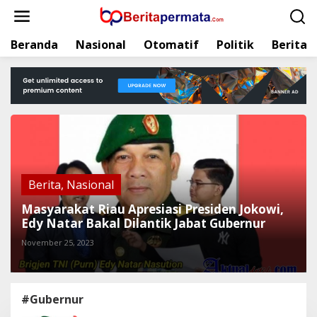
L
e
w
Beranda
Nasional
Otomatif
Politik
Berita
a
t
i
k
e
k
o
n
t
e
Berita
,
Nasional
n
Masyarakat Riau Apresiasi Presiden Jokowi,
Edy Natar Bakal Dilantik Jabat Gubernur
November 25, 2023
#Gubernur