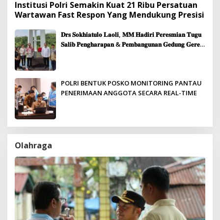
Institusi Polri Semakin Kuat 21 Ribu Persatuan
Wartawan Fast Respon Yang Mendukung Presisi
𝐃𝐫𝐬 𝐒𝐨𝐤𝐡𝐢𝐚𝐭𝐮𝐥𝐨 𝐋𝐚𝐨𝐥𝐢, 𝐌𝐌 𝐇𝐚𝐝𝐢𝐫𝐢 𝐏𝐞𝐫𝐞𝐬𝐦𝐢𝐚𝐧 𝐓𝐮𝐠𝐮
𝐒𝐚𝐥𝐢𝐛 𝐏𝐞𝐧𝐠𝐡𝐚𝐫𝐚𝐩𝐚𝐧 & 𝐏𝐞𝐦𝐛𝐚𝐧𝐠𝐮𝐧𝐚𝐧 𝐆𝐞𝐝𝐮𝐧𝐠 𝐆𝐞𝐫𝐞𝐣𝐚
𝐉𝐞𝐦𝐚𝐚𝐭 𝐒𝐢𝐛𝐨𝐥𝐠𝐚
POLRI BENTUK POSKO MONITORING PANTAU
PENERIMAAN ANGGOTA SECARA REAL-TIME
Olahraga