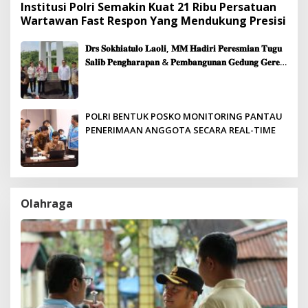
Institusi Polri Semakin Kuat 21 Ribu Persatuan
Wartawan Fast Respon Yang Mendukung Presisi
𝐃𝐫𝐬 𝐒𝐨𝐤𝐡𝐢𝐚𝐭𝐮𝐥𝐨 𝐋𝐚𝐨𝐥𝐢, 𝐌𝐌 𝐇𝐚𝐝𝐢𝐫𝐢 𝐏𝐞𝐫𝐞𝐬𝐦𝐢𝐚𝐧 𝐓𝐮𝐠𝐮
𝐒𝐚𝐥𝐢𝐛 𝐏𝐞𝐧𝐠𝐡𝐚𝐫𝐚𝐩𝐚𝐧 & 𝐏𝐞𝐦𝐛𝐚𝐧𝐠𝐮𝐧𝐚𝐧 𝐆𝐞𝐝𝐮𝐧𝐠 𝐆𝐞𝐫𝐞𝐣𝐚
𝐉𝐞𝐦𝐚𝐚𝐭 𝐒𝐢𝐛𝐨𝐥𝐠𝐚
POLRI BENTUK POSKO MONITORING PANTAU
PENERIMAAN ANGGOTA SECARA REAL-TIME
Olahraga