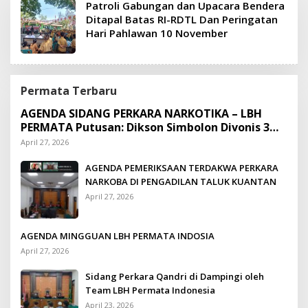
Patroli Gabungan dan Upacara Bendera
Ditapal Batas RI-RDTL Dan Peringatan
Hari Pahlawan 10 November
Permata Terbaru
AGENDA SIDANG PERKARA NARKOTIKA – LBH
PERMATA Putusan: Dikson Simbolon Divonis 3
Tahun Penjara
April 27, 2026
AGENDA PEMERIKSAAN TERDAKWA PERKARA
NARKOBA DI PENGADILAN TALUK KUANTAN
April 27, 2026
AGENDA MINGGUAN LBH PERMATA INDOSIA
April 27, 2026
Sidang Perkara Qandri di Dampingi oleh
Team LBH Permata Indonesia
April 23, 2026