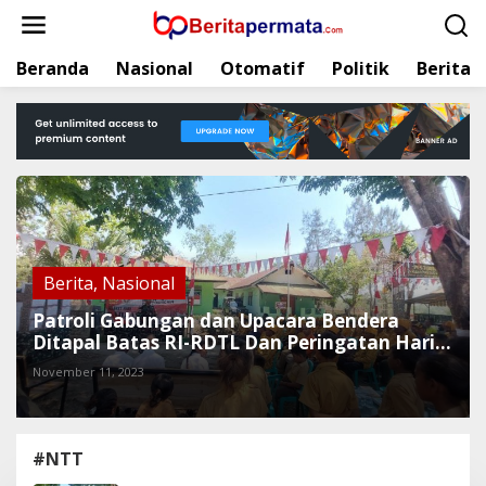
L
e
w
Beranda
Nasional
Otomatif
Politik
Berita
a
t
i
k
e
k
o
n
t
e
Berita
,
Nasional
n
Patroli Gabungan dan Upacara Bendera
Ditapal Batas RI-RDTL Dan Peringatan Hari
Pahlawan 10 November
November 11, 2023
#NTT