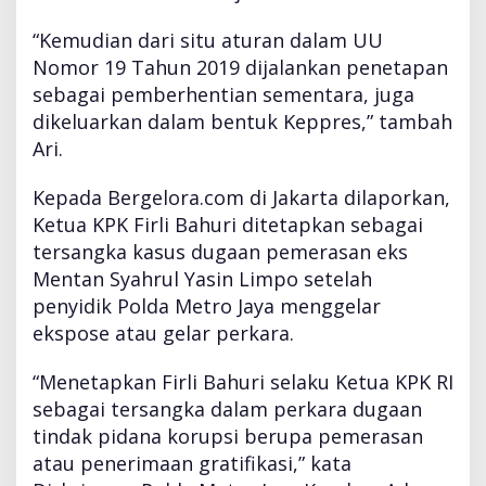
i
“Kemudian dari situ aturan dalam UU
d
a
Nomor 19 Tahun 2019 dijalankan penetapan
r
sebagai pemberhentian sementara, juga
i
dikeluarkan dalam bentuk Keppres,” tambah
K
Ari.
e
t
u
Kepada Bergelora.com di Jakarta dilaporkan,
a
Ketua KPK Firli Bahuri ditetapkan sebagai
K
tersangka kasus dugaan pemerasan eks
P
Mentan Syahrul Yasin Limpo setelah
K
penyidik Polda Metro Jaya menggelar
ekspose atau gelar perkara.
“Menetapkan Firli Bahuri selaku Ketua KPK RI
sebagai tersangka dalam perkara dugaan
tindak pidana korupsi berupa pemerasan
atau penerimaan gratifikasi,” kata