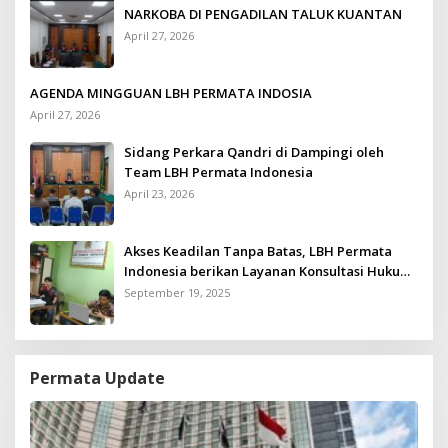
NARKOBA DI PENGADILAN TALUK KUANTAN
April 27, 2026
AGENDA MINGGUAN LBH PERMATA INDOSIA
April 27, 2026
Sidang Perkara Qandri di Dampingi oleh
Team LBH Permata Indonesia
April 23, 2026
Akses Keadilan Tanpa Batas, LBH Permata
Indonesia berikan Layanan Konsultasi Hukum
Gratis untuk Kurang Mampu
September 19, 2025
Permata Update