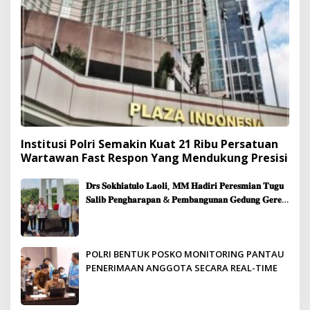
Institusi Polri Semakin Kuat 21 Ribu Persatuan
Wartawan Fast Respon Yang Mendukung Presisi
𝐃𝐫𝐬 𝐒𝐨𝐤𝐡𝐢𝐚𝐭𝐮𝐥𝐨 𝐋𝐚𝐨𝐥𝐢, 𝐌𝐌 𝐇𝐚𝐝𝐢𝐫𝐢 𝐏𝐞𝐫𝐞𝐬𝐦𝐢𝐚𝐧 𝐓𝐮𝐠𝐮
𝐒𝐚𝐥𝐢𝐛 𝐏𝐞𝐧𝐠𝐡𝐚𝐫𝐚𝐩𝐚𝐧 & 𝐏𝐞𝐦𝐛𝐚𝐧𝐠𝐮𝐧𝐚𝐧 𝐆𝐞𝐝𝐮𝐧𝐠 𝐆𝐞𝐫𝐞𝐣𝐚
𝐉𝐞𝐦𝐚𝐚𝐭 𝐒𝐢𝐛𝐨𝐥𝐠𝐚
POLRI BENTUK POSKO MONITORING PANTAU
PENERIMAAN ANGGOTA SECARA REAL-TIME