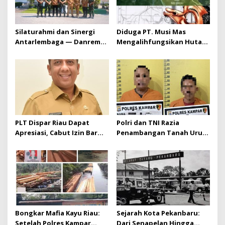
Silaturahmi dan Sinergi
Diduga PT. Musi Mas
Antarlembaga — Danrem
Mengalihfungsikan Hutan
031/Wira Bima Kunjungi
dan HGU PT. Musi Mas
Kejaksaan Negeri Kuansing
diduga melebihi batas izin
yang diizinkan
PLT Dispar Riau Dapat
Polri dan TNI Razia
Apresiasi, Cabut Izin Bar
Penambangan Tanah Urug,
Dinilai Langkah Tegas dan
Dua Pelaku Diamankan!
Pro-Rakyat
Bongkar Mafia Kayu Riau:
Sejarah Kota Pekanbaru:
Setelah Polres Kampar
Dari Senapelan Hingga