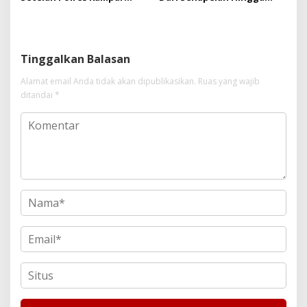
Gagal Bertindak, Upaya
Kota Metropolis
Suap Puluhan Juta Minta di
Hapus Berita Kian Menguat
Tinggalkan Balasan
Alamat email Anda tidak akan dipublikasikan.
Ruas yang wajib
ditandai
*