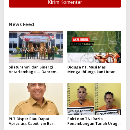
News Feed
Silaturahmi dan Sinergi
Diduga PT. Musi Mas
Antarlembaga — Danrem
Mengalihfungsikan Hutan
031/Wira Bima Kunjungi
dan HGU PT. Musi Mas
Kejaksaan Negeri Kuansing
diduga melebihi batas izin
yang diizinkan
PLT Dispar Riau Dapat
Polri dan TNI Razia
Apresiasi, Cabut Izin Bar
Penambangan Tanah Urug,
Dinilai Langkah Tegas dan
Dua Pelaku Diamankan!