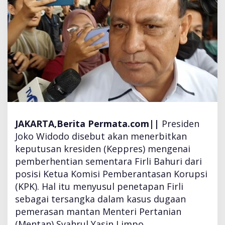
!
P
r
e
s
i
d
e
n
J
o
k
JAKARTA,Berita Permata.com||
Presiden
o
Joko Widodo disebut akan menerbitkan
w
keputusan kresiden (Keppres) mengenai
i
pemberhentian sementara Firli Bahuri dari
A
k
posisi Ketua Komisi Pemberantasan Korupsi
a
(KPK). Hal itu menyusul penetapan Firli
n
sebagai tersangka dalam kasus dugaan
T
pemerasan mantan Menteri Pertanian
e
r
(Mentan) Syahrul Yasin Limpo.