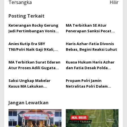
a
Tersangka
Hilir
s
i
Posting Terkait
p
o
Keterangan Rocky Gerung
MA Terbitkan SE Atur
s
Jadi Pertimbangan Vonis
Penerapan Sanksi Pecat
Bebas Haris-Fatia
Prajurit Terlibat Narkoba
Anies Kutip Era SBY
Haris Azhar-Fatia Divonis
TNI/Polri Naik Gaji 9 Kali,
Bebas, Begini Reaksi Luhut
Demokrat Buka Suara
MA Terbitkan Surat Edaran
Kuasa Hukum Haris Azhar
Atur Proses Adili Gugatan
dan Fatia Desak Polda
Pembangunan Apartemen
Metro Tindak Lanjuti
Laporan Dugaan Korupsi
Saksi Ungkap Makelar
Propam Polri Jamin
Luhut
Kasus MA Lakukan
Netralitas Polri Dalam
Transaksi Rp 3,7 M dalam
Pemilu 2024
Sehari
Jangan Lewatkan