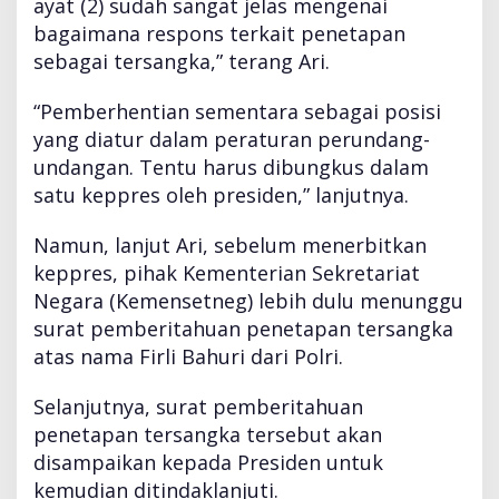
ayat (2) sudah sangat jelas mengenai
t
i
bagaimana respons terkait penetapan
a
sebagai tersangka,” terang Ari.
n
S
“Pemberhentian sementara sebagai posisi
e
yang diatur dalam peraturan perundang-
m
e
undangan. Tentu harus dibungkus dalam
n
satu keppres oleh presiden,” lanjutnya.
t
a
Namun, lanjut Ari, sebelum menerbitkan
r
keppres, pihak Kementerian Sekretariat
a
F
Negara (Kemensetneg) lebih dulu menunggu
i
surat pemberitahuan penetapan tersangka
r
atas nama Firli Bahuri dari Polri.
l
i
Selanjutnya, surat pemberitahuan
B
a
penetapan tersangka tersebut akan
h
disampaikan kepada Presiden untuk
u
kemudian ditindaklanjuti.
r