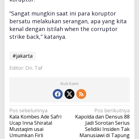
“Sangat mungkin saat ini para koruptor
bersatu melakukan serangan, apa yang kita
kenal dengan istilah when the corruptor
strike back,” katanya.
#jakarta
Editor: On. Taf
Ikuti Kami
N
Pos sebelumnya
Pos berikutnya
a
Kala Kombes Ade Safri
Kapolda dan Densus 88
v
Ucap Inna Shiratal
Jadi Sorotan Serius
i
Mustaqim usai
Selidiki Insiden Tak
g
Umumkan Firli
Manusiawi di Tapung