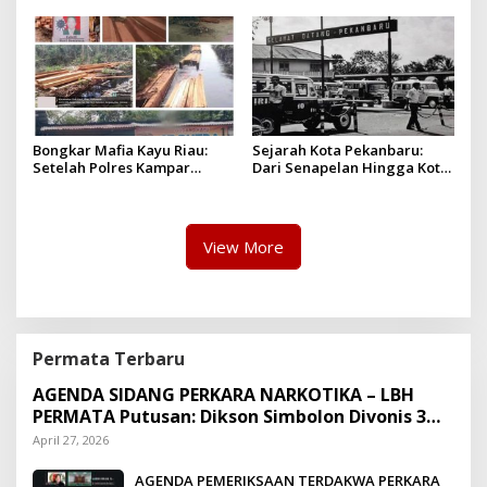
Pro-Rakyat
Bongkar Mafia Kayu Riau:
Sejarah Kota Pekanbaru:
Setelah Polres Kampar
Dari Senapelan Hingga Kota
Gagal Bertindak, Upaya
Metropolis
Suap Puluhan Juta Minta di
Hapus Berita Kian Menguat
View More
Permata Terbaru
AGENDA SIDANG PERKARA NARKOTIKA – LBH
PERMATA Putusan: Dikson Simbolon Divonis 3
Tahun Penjara
April 27, 2026
AGENDA PEMERIKSAAN TERDAKWA PERKARA