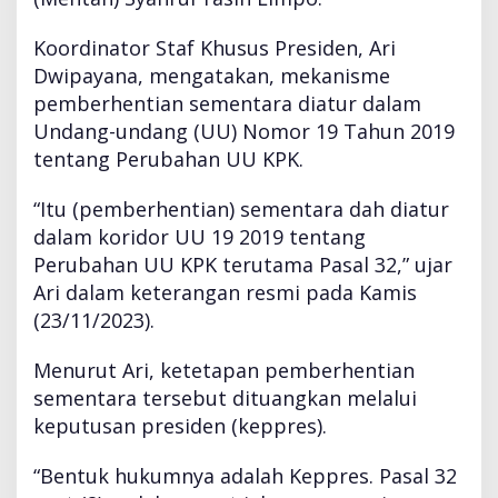
b
i
Koordinator Staf Khusus Presiden, Ari
t
Dwipayana, mengatakan, mekanisme
k
pemberhentian sementara diatur dalam
a
n
Undang-undang (UU) Nomor 19 Tahun 2019
K
tentang Perubahan UU KPK.
e
p
“Itu (pemberhentian) sementara dah diatur
p
dalam koridor UU 19 2019 tentang
r
e
Perubahan UU KPK terutama Pasal 32,” ujar
s
Ari dalam keterangan resmi pada Kamis
P
(23/11/2023).
e
m
Menurut Ari, ketetapan pemberhentian
b
e
sementara tersebut dituangkan melalui
r
keputusan presiden (keppres).
h
e
“Bentuk hukumnya adalah Keppres. Pasal 32
n