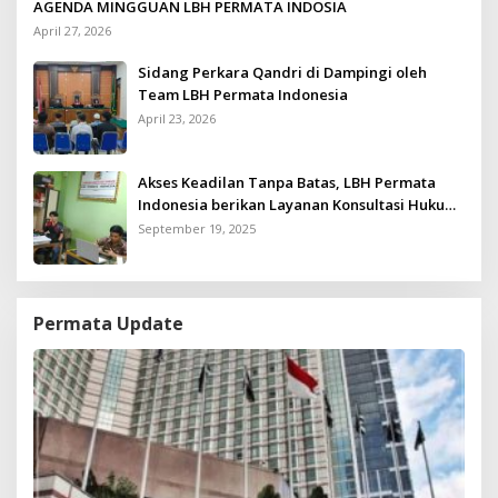
AGENDA MINGGUAN LBH PERMATA INDOSIA
April 27, 2026
Sidang Perkara Qandri di Dampingi oleh
Team LBH Permata Indonesia
April 23, 2026
Akses Keadilan Tanpa Batas, LBH Permata
Indonesia berikan Layanan Konsultasi Hukum
Gratis untuk Kurang Mampu
September 19, 2025
Permata Update