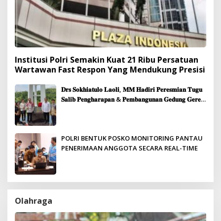
Institusi Polri Semakin Kuat 21 Ribu Persatuan
Wartawan Fast Respon Yang Mendukung Presisi
𝐃𝐫𝐬 𝐒𝐨𝐤𝐡𝐢𝐚𝐭𝐮𝐥𝐨 𝐋𝐚𝐨𝐥𝐢, 𝐌𝐌 𝐇𝐚𝐝𝐢𝐫𝐢 𝐏𝐞𝐫𝐞𝐬𝐦𝐢𝐚𝐧 𝐓𝐮𝐠𝐮
𝐒𝐚𝐥𝐢𝐛 𝐏𝐞𝐧𝐠𝐡𝐚𝐫𝐚𝐩𝐚𝐧 & 𝐏𝐞𝐦𝐛𝐚𝐧𝐠𝐮𝐧𝐚𝐧 𝐆𝐞𝐝𝐮𝐧𝐠 𝐆𝐞𝐫𝐞𝐣𝐚
𝐉𝐞𝐦𝐚𝐚𝐭 𝐒𝐢𝐛𝐨𝐥𝐠𝐚
POLRI BENTUK POSKO MONITORING PANTAU
PENERIMAAN ANGGOTA SECARA REAL-TIME
Olahraga