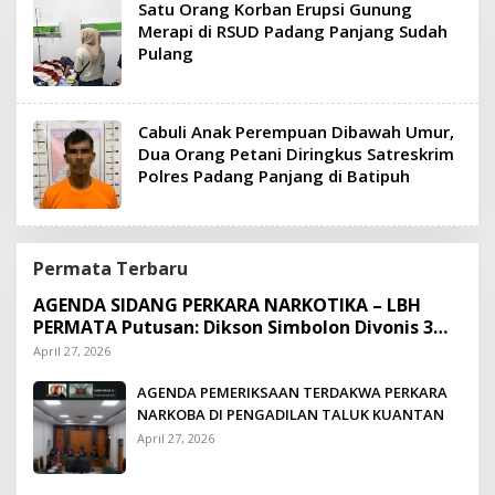
Satu Orang Korban Erupsi Gunung
Merapi di RSUD Padang Panjang Sudah
Pulang
Cabuli Anak Perempuan Dibawah Umur,
Dua Orang Petani Diringkus Satreskrim
Polres Padang Panjang di Batipuh
Permata Terbaru
AGENDA SIDANG PERKARA NARKOTIKA – LBH
PERMATA Putusan: Dikson Simbolon Divonis 3
Tahun Penjara
April 27, 2026
AGENDA PEMERIKSAAN TERDAKWA PERKARA
NARKOBA DI PENGADILAN TALUK KUANTAN
April 27, 2026